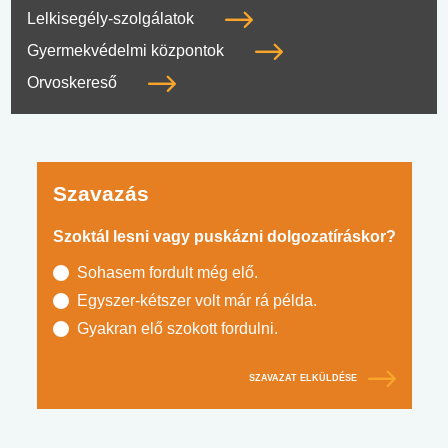
Lelkisegély-szolgálatok
Gyermekvédelmi központok
Orvoskereső
Szavazás
Szoktál lesni vagy puskázni dolgozatíráskor?
Sohasem fordult még elő.
Egyszer-kétszer volt már rá példa.
Gyakran elő szokott fordulni.
SZAVAZAT ELKÜLDÉSE