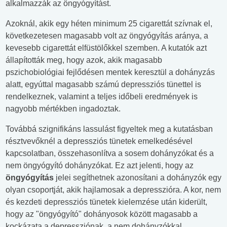
alkalmazzák az öngyógyítást.
Azoknál, akik egy héten minimum 25 cigarettát szívnak el,
következetesen magasabb volt az öngyógyítás aránya, a
kevesebb cigarettát elfüstölőkkel szemben. A kutatók azt
állapították meg, hogy azok, akik magasabb
pszichobiológiai fejlődésen mentek keresztül a dohányzás
alatt, egyúttal magasabb számú depressziós tünettel is
rendelkeznek, valamint a teljes időbeli eredmények is
nagyobb mértékben ingadoztak.
Továbbá szignifikáns lassulást figyeltek meg a kutatásban
résztvevőknél a depressziós tünetek emelkedésével
kapcsolatban, összehasonlítva a sosem dohányzókat és a
nem öngyógyító dohányzókat. Ez azt jelenti, hogy az
öngyógyítás
jelei segíthetnek azonosítani a dohányzók egy
olyan csoportját, akik hajlamosak a depresszióra. A kor, nem
és kezdeti depressziós tünetek kielemzése után kiderült,
hogy az "öngyógyító" dohányosok között magasabb a
kockázata a depressziónak, a nem dohányzókkal