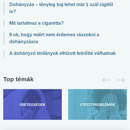
Dohányzás – tényleg baj lehet már 1 szál cigitől
is?
Mit tartalmaz a cigaretta?
9 ok, hogy miért nem érdemes rászokni a
dohányzásra
A dohányzó tinilányok elhízott felnőtté válhatnak
Top témák
#BETEGSÉGEK
#TESTI PROBLÉMÁK