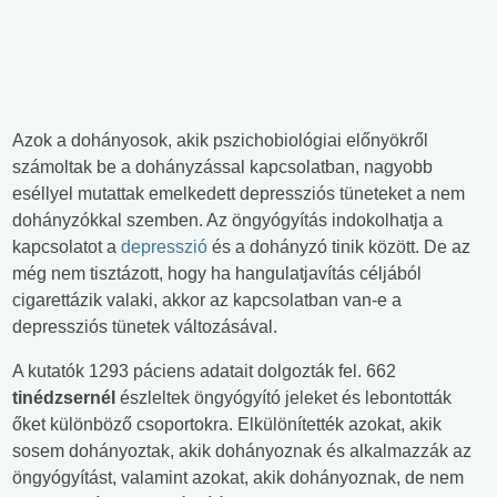
Azok a dohányosok, akik pszichobiológiai előnyökről
számoltak be a dohányzással kapcsolatban, nagyobb
eséllyel mutattak emelkedett depressziós tüneteket a nem
dohányzókkal szemben. Az öngyógyítás indokolhatja a
kapcsolatot a
depresszió
és a dohányzó tinik között. De az
még nem tisztázott, hogy ha hangulatjavítás céljából
cigarettázik valaki, akkor az kapcsolatban van-e a
depressziós tünetek változásával.
A kutatók 1293 páciens adatait dolgozták fel. 662
tinédzsernél
észleltek öngyógyító jeleket és lebontották
őket különböző csoportokra. Elkülönítették azokat, akik
sosem dohányoztak, akik dohányoznak és alkalmazzák az
öngyógyítást, valamint azokat, akik dohányoznak, de nem