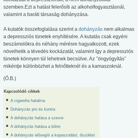
szemben.Ezt a hatást felerősíti az alkoholfogyasztásnál,
valamint a baráti társaság dohányzása.
A kutatók összefoglalása szerint a
dohányzás
nem alkalmas
a depressziós tünetek enyhítésére. A kutatás csak egyéni
beszámolókra és néhány mérésre hagyatkozott, ezek
növelhetik a tévedés kockázatát, valamint így a depressziós
tünetek könnyen túl lehetnek becsülve. Az "öngyógyítás"
mikéntje különbözhet a felnőtteknél és a kamaszoknál.
(Ő.B.)
Kapcsolódó cikkek
A cigaretta hatalma
Dohányzás pro és kontra
A dohányzás hatása a szexre
A dohányzás hatása a bőrre
A dohányzás elősegíti a kopaszodást, őszülést