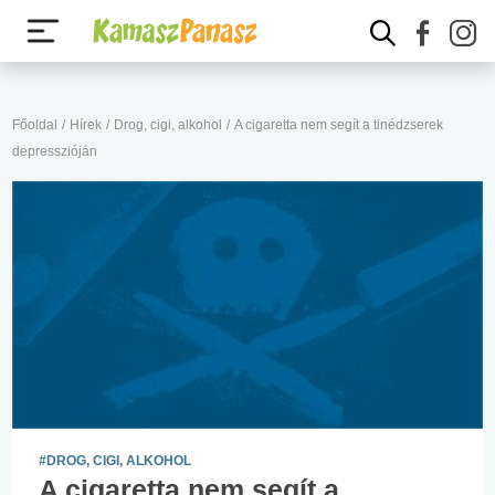
Főoldal
/
Hírek
/
Drog, cigi, alkohol
/
A cigaretta nem segít a tinédzserek
depresszióján
#DROG, CIGI, ALKOHOL
A cigaretta nem segít a