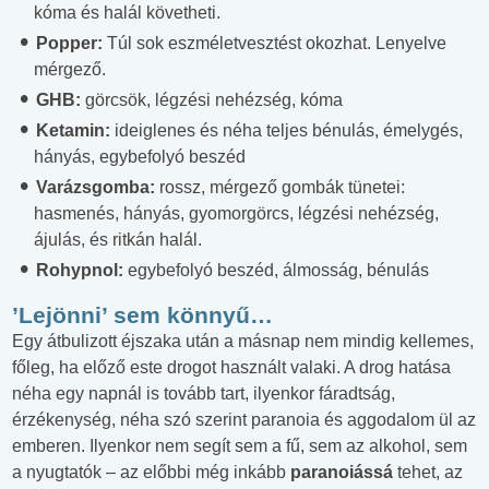
kóma és halál követheti.
Popper:
Túl sok eszméletvesztést okozhat. Lenyelve
mérgező.
GHB:
görcsök, légzési nehézség, kóma
Ketamin:
ideiglenes és néha teljes bénulás, émelygés,
hányás, egybefolyó beszéd
Varázsgomba:
rossz, mérgező gombák tünetei:
hasmenés, hányás, gyomorgörcs, légzési nehézség,
ájulás, és ritkán halál.
Rohypnol:
egybefolyó beszéd, álmosság, bénulás
’Lejönni’ sem könnyű…
Egy átbulizott éjszaka után a másnap nem mindig kellemes,
főleg, ha előző este drogot használt valaki. A drog hatása
néha egy napnál is tovább tart, ilyenkor fáradtság,
érzékenység, néha szó szerint paranoia és aggodalom ül az
emberen. Ilyenkor nem segít sem a fű, sem az alkohol, sem
a nyugtatók – az előbbi még inkább
paranoiássá
tehet, az