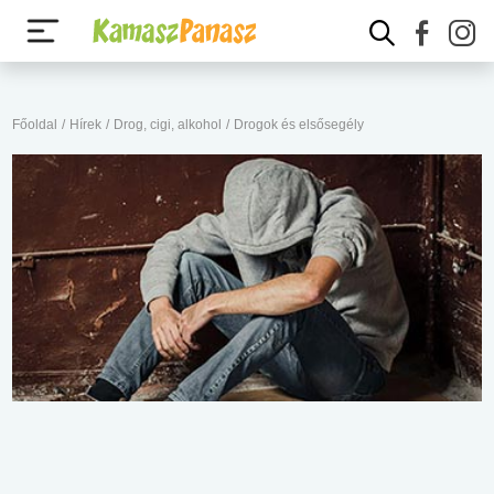
Főoldal
/
Hírek
/
Drog, cigi, alkohol
/
Drogok és elsősegély