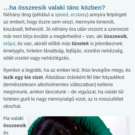
…ha összeesik valaki tánc közben?
Néhány drog (például a
speed
,
ecstasy
) annyira felpörgeti
az embert, hogy észre sem veszi, mennyire kimerült,
kiszáradt, felhevült. Jó néhány óra után viszont a szervezet
már nem bírja tovább a megterhelést – van, aki
összeesik
,
elájul
, és van, akinél előbb más
tünetek
is jelentkeznek:
émelygés, hirtelen fáradtság, fejfájás, vizelési nehézség,
sötét vizelet vagy nehézlégzés.
Ilyenkor a legjobb, ha az ember leül, friss levegőre megy, és
iszik egy kis vizet
. Általában óránként fél liter folyadékot
(természetesen alkoholmentes változatban) kellene
meginnunk, amikor táncolunk – de vigyázat, ha valaki túl
hirtelen gurít le nagy mennyiségű vizet, az is rosszullétet
okozhat.
Ha valaki
összeesik
és