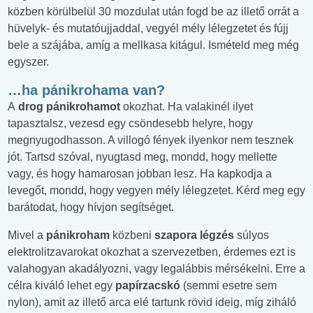
közben körülbelül 30 mozdulat után fogd be az illető orrát a
hüvelyk- és mutatóujjaddal, vegyél mély lélegzetet és fújj
bele a szájába, amíg a mellkasa kitágul. Ismételd meg még
egyszer.
…ha pánikrohama van?
A
drog pánikrohamot
okozhat. Ha valakinél ilyet
tapasztalsz, vezesd egy csöndesebb helyre, hogy
megnyugodhasson. A villogó fények ilyenkor nem tesznek
jót. Tartsd szóval, nyugtasd meg, mondd, hogy mellette
vagy, és hogy hamarosan jobban lesz. Ha kapkodja a
levegőt, mondd, hogy vegyen mély lélegzetet. Kérd meg egy
barátodat, hogy hívjon segítséget.
Mivel a
pánikroham
közbeni
szapora légzés
súlyos
elektrolitzavarokat okozhat a szervezetben, érdemes ezt is
valahogyan akadályozni, vagy legalábbis mérsékelni. Erre a
célra kiváló lehet egy
papírzacskó
(semmi esetre sem
nylon), amit az illető arca elé tartunk rövid ideig, míg ziháló