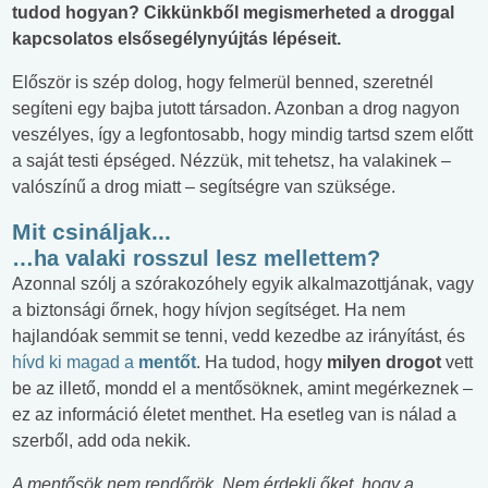
tudod hogyan? Cikkünkből megismerheted a droggal
kapcsolatos elsősegélynyújtás lépéseit.
Először is szép dolog, hogy felmerül benned, szeretnél
segíteni egy bajba jutott társadon. Azonban a drog nagyon
veszélyes, így a legfontosabb, hogy mindig tartsd szem előtt
a saját testi épséged. Nézzük, mit tehetsz, ha valakinek –
valószínű a drog miatt – segítségre van szüksége.
Mit csináljak...
…ha valaki rosszul lesz mellettem?
Azonnal szólj a szórakozóhely egyik alkalmazottjának, vagy
a biztonsági őrnek, hogy hívjon segítséget. Ha nem
hajlandóak semmit se tenni, vedd kezedbe az irányítást, és
hívd ki magad a
mentőt
. Ha tudod, hogy
milyen drogot
vett
be az illető, mondd el a mentősöknek, amint megérkeznek –
ez az információ életet menthet. Ha esetleg van is nálad a
szerből, add oda nekik.
A mentősök nem rendőrök. Nem érdekli őket, hogy a