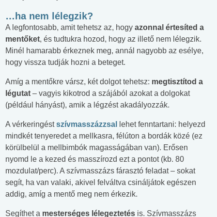
…ha nem lélegzik?
A legfontosabb, amit tehetsz az, hogy
azonnal értesíted a
mentőket
, és tudtukra hozod, hogy az illető nem lélegzik.
Minél hamarabb érkeznek meg, annál nagyobb az esélye,
hogy vissza tudják hozni a beteget.
Amíg a mentőkre vársz, két dolgot tehetsz:
megtisztítod a
légutat
– vagyis kikotrod a szájából azokat a dolgokat
(például hányást), amik a légzést akadályozzák.
A vérkeringést
szívmasszázzsal
lehet fenntartani: helyezd
mindkét tenyeredet a mellkasra, félúton a bordák közé (ez
körülbelül a mellbimbók magasságában van). Erősen
nyomd le a kezed és masszírozd ezt a pontot (kb. 80
mozdulat/perc). A szívmasszázs fárasztó feladat – sokat
segít, ha van valaki, akivel felváltva csináljátok egészen
addig, amíg a mentő meg nem érkezik.
Segíthet a
mesterséges lélegeztetés
is. Szívmasszázs