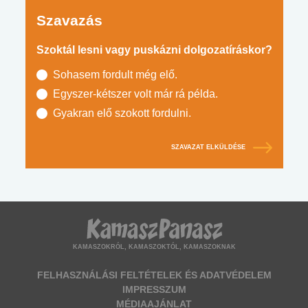
Szavazás
Szoktál lesni vagy puskázni dolgozatíráskor?
Sohasem fordult még elő.
Egyszer-kétszer volt már rá példa.
Gyakran elő szokott fordulni.
SZAVAZAT ELKÜLDÉSE
KAMASZOKRÓL, KAMASZOKTÓL, KAMASZOKNAK
FELHASZNÁLÁSI FELTÉTELEK ÉS ADATVÉDELEM
IMPRESSZUM
MÉDIAAJÁNLAT