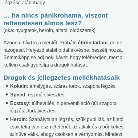
légzése alábbhagy.
… ha nincs pánikrohama, viszont
rettenetesen álmos lesz?
(oka: nyugtatók, heroin, altató, oldószerek)
Azonnal hívd ki a mentőt. Próbáld
ébren tartani
, de ne
rázogasd. Helyezd stabil oldalfekvésbe, beszélj hozzá.
Semmiképp se adj neki kávét, hogy felébredjen, mert a
koffein csak gyorsítja a drogok hatását.
Drogok és jellegzetes mellékhatásaik
Kokain:
émelygés, száraz torok, szapora légzés
Speed:
eszméletvesztés
Ecstasy:
túlhevülés, hiperventilláció (túl szapora
légzés), tudatvesztés
Heroin:
Szabálytalan légzés, szűk pupillák, az illető
csak félig van eszméleténél, az ajkak és a bőr kékes
színűvé válik, ahogy csökken a vérnyomás. Mindezt