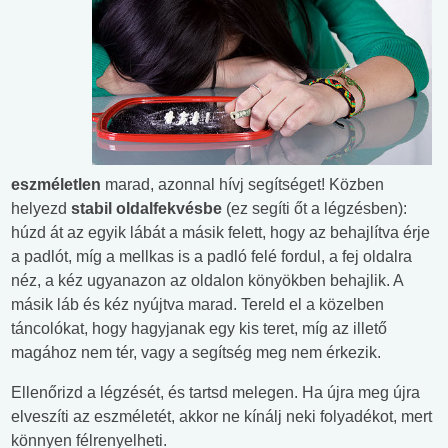
eszméletlen
marad, azonnal hívj segítséget! Közben
helyezd
stabil oldalfekvésbe
(ez segíti őt a légzésben):
húzd át az egyik lábát a másik felett, hogy az behajlítva érje
a padlót, míg a mellkas is a padló felé fordul, a fej oldalra
néz, a kéz ugyanazon az oldalon könyökben behajlik. A
másik láb és kéz nyújtva marad. Tereld el a közelben
táncolókat, hogy hagyjanak egy kis teret, míg az illető
magához nem tér, vagy a segítség meg nem érkezik.
Ellenőrizd a légzését, és tartsd melegen. Ha újra meg újra
elveszíti az eszméletét, akkor ne kínálj neki folyadékot, mert
könnyen félrenyelheti.