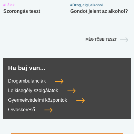
#Lélek
#Drog, cigi, alkohol
Szorongás teszt
Gondot jelent az alkohol?
MÉG TÖBB TESZT
Ha baj van...
Drogambulanciák
Lelkisegély-szolgálatok
Gyermekvédelmi központok
Orvoskereső