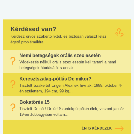
Kérdésed van?
Kérdezz orvos szakértőinktől, és biztosan választ lelsz
égető problémáidra!
Nemi betegségek orális szex esetén
Védekezés nélküli orális szex esetén kell tartani a nemi
betegségek átadásától s annak...
Keresztszalag-pótlás De mikor?
Tisztelt Szakértő! Engem Alexnek hívnak, 1999. október 4-
én születtem, 194 cm, 99 kg...
Bokatörés 15
Tisztelt Dr. nő / Dr. úr! Szurdokpüspökin élek, viszont január
19-én Jobbágyiban voltam...
ÉN IS KÉRDEZEK