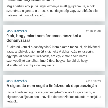
Míg a férfiak egy plusz inger élménye miatt gyújtanak rá, a nők
számára a cigaretta a stressz, az idegesség vagy az elhízás ellen
hatásosnak gondolt eszköz.
#DOHÁNYZÁS
2010.11.08.
9 ok, hogy miért nem érdemes rászokni a
dohányzásra
El akarod kerülni a dohányzást? Nem akarsz rászokni, de kíváncsi
vagy, a többiek vajon miért cigiznek? A dohányzás rendszerint
egyfajta lázadásként kezdődik, ám egy életre szóló káros
szenvedéllyé alakulhat. Íme 9 tipp, hogyan kerüld el, hogy
akaratlanul rászokj a dohányzásra:
#DOHÁNYZÁS
2010.10.23.
A cigaretta nem segít a tinédzserek depresszióján
Bár a tinédzser egy része „öngyógyítás” céljából cigarettázik, a
cigaretta valójában csak növeli a depresszió kockázatát, mondják a
kutatók.