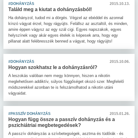
#DOHÁNYZÁS
2015.10.13.
Találd meg a kiutat a dohányzásból!
Ha dohányzol, tudod mi a dörgés. Végzel az ebéddel és azonnal
kínzó vágyat érzel, hogy rágyújts. Felállsz az asztaltól, és minden,
amire éppen vágysz az egy szál cigi. Egyes napszakok, egyes
helyszínek vagy akár egyes ételek is képesek arra, hogy egy
pillanat alatt felébresszék benned a vágyat, hogy rágyújts!
#DOHÁNYZÁS
2015.10.06.
Hogyan szokhatsz le a dohányzásról?
A leszokás valóban nem megy könnyen, hiszen a nikotin
meglehetősen addiktív, súlyos függőséget okozó szer. Megfelelő
módszerekkel azonban te is felszámolhatod a nikotin utáni
vágyaidat.
#PASSZÍV DOHÁNYZÁS
2015.01.26.
Hogyan függ össze a passzív dohányzás és a
pszichiátriai megbetegedések?
A passzív dohányzás a szívbetegségek, asztma és tüdőrák - és