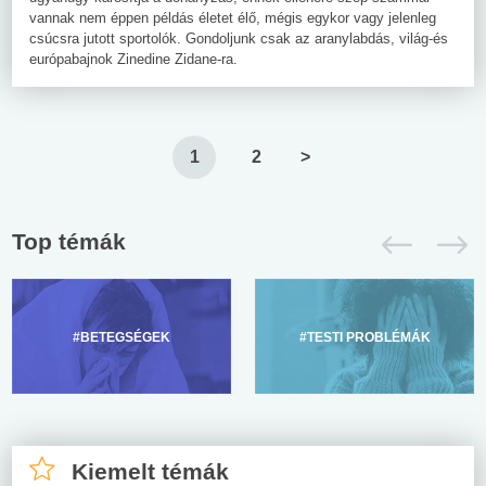
vannak nem éppen példás életet élő, mégis egykor vagy jelenleg
csúcsra jutott sportolók. Gondoljunk csak az aranylabdás, világ-és
európabajnok Zinedine Zidane-ra.
1
2
>
Top témák
#BETEGSÉGEK
#TESTI PROBLÉMÁK
Kiemelt témák