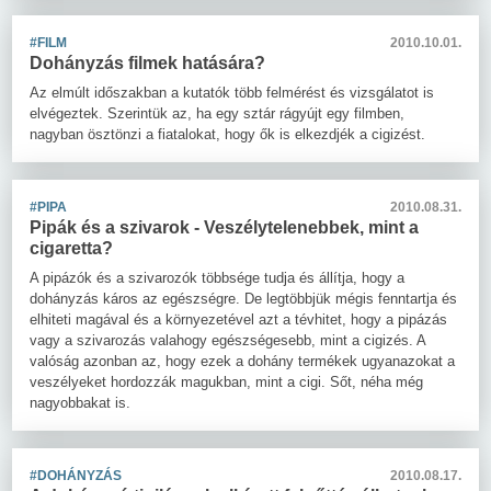
#FILM
2010.10.01.
Dohányzás filmek hatására?
Az elmúlt időszakban a kutatók több felmérést és vizsgálatot is
elvégeztek. Szerintük az, ha egy sztár rágyújt egy filmben,
nagyban ösztönzi a fiatalokat, hogy ők is elkezdjék a cigizést.
#PIPA
2010.08.31.
Pipák és a szivarok - Veszélytelenebbek, mint a
cigaretta?
A pipázók és a szivarozók többsége tudja és állítja, hogy a
dohányzás káros az egészségre. De legtöbbjük mégis fenntartja és
elhiteti magával és a környezetével azt a tévhitet, hogy a pipázás
vagy a szivarozás valahogy egészségesebb, mint a cigizés. A
valóság azonban az, hogy ezek a dohány termékek ugyanazokat a
veszélyeket hordozzák magukban, mint a cigi. Sőt, néha még
nagyobbakat is.
#DOHÁNYZÁS
2010.08.17.