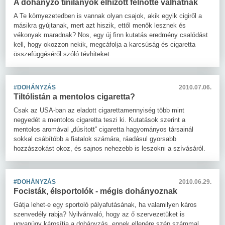
A dohányzó tinilányok elhízott felnőtté válhatnak
A Te környezetedben is vannak olyan csajok, akik egyik cigiről a
másikra gyújtanak, mert azt hiszik, ettől menők lesznek és
vékonyak maradnak? Nos, egy új finn kutatás eredmény csalódást
kell, hogy okozzon nekik, megcáfolja a karcsúság és cigaretta
összefüggéséről szóló tévhiteket.
#DOHÁNYZÁS
2010.07.06.
Tiltólistán a mentolos cigaretta?
Csak az USA-ban az eladott cigarettamennyiség több mint
negyedét a mentolos cigaretta teszi ki. Kutatások szerint a
mentolos aromával „dúsított” cigaretta hagyományos társainál
sokkal csábítóbb a fiatalok számára, ráadásul gyorsabb
hozzászokást okoz, és sajnos nehezebb is leszokni a szívásáról.
#DOHÁNYZÁS
2010.06.29.
Focisták, élsportolók - mégis dohányoznak
Gátja lehet-e egy sportoló pályafutásának, ha valamilyen káros
szenvedély rabja? Nyilvánvaló, hogy az ő szervezetüket is
ugyanúgy károsítja a dohányzás, ennek ellenére szép számmal