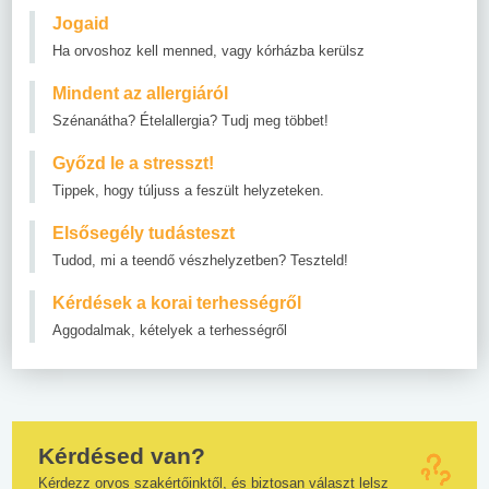
Jogaid
Ha orvoshoz kell menned, vagy kórházba kerülsz
Mindent az allergiáról
Szénanátha? Ételallergia? Tudj meg többet!
Győzd le a stresszt!
Tippek, hogy túljuss a feszült helyzeteken.
Elsősegély tudásteszt
Tudod, mi a teendő vészhelyzetben? Teszteld!
Kérdések a korai terhességről
Aggodalmak, kételyek a terhességről
Kérdésed van?
Kérdezz orvos szakértőinktől, és biztosan választ lelsz