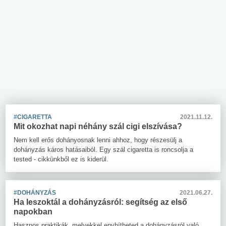
#CIGARETTA
2021.11.12.
Mit okozhat napi néhány szál cigi elszívása?
Nem kell erős dohányosnak lenni ahhoz, hogy részesülj a
dohányzás káros hatásaiból. Egy szál cigaretta is roncsolja a
tested - cikkünkből ez is kiderül.
#DOHÁNYZÁS
2021.06.27.
Ha leszoktál a dohányzásról: segítség az első
napokban
Hasznos praktikák, melyekkel enyhítheted a dohányzásról való