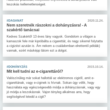
leszokás kellemetlenségeit.
#DAGANAT
2020.11.24.
Nem szeretnék rászokni a dohányzásra! - A
szakértő tanácsai
Kedves Szakértő! 13 éves lány vagyok. Gondolom a világon a
kamaszok fele már kipróbálta a cigarettát, és nagy sikerrel folytatta
a cigizést azután is. Ám nekem a családomban elrettentő példák)
vannak, ezért másképp látom ezt a dolgot.
#DOHÁNYZÁS
2015.10.14.
Mit kell tudni az e-cigarettáról?
Valószínűleg már sokat hallottál az elektromos cigiről, amit e-
cigarettának, vagy e-ciginek is hívnak. Sokan úgy vélik, hogy
használata egy egészségesebb módja a dohányzásnak, vagy egy
jó módja a leszokásnak. Vajon tényleg alkalmas arra, hogy
segítségével letedd a cigit?