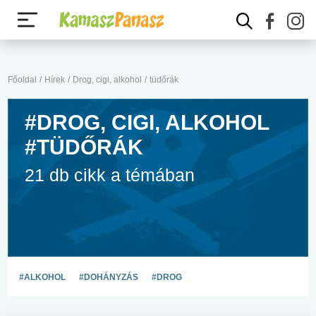
Főoldal
/
Hírek
/
Drog, cigi, alkohol
/
tüdőrák
#DROG, CIGI, ALKOHOL
#TÜDŐRÁK
21 db cikk a témában
#ALKOHOL
#DOHÁNYZÁS
#DROG