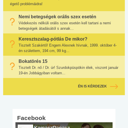
égető problémáidra!
Nemi betegségek orális szex esetén
Védekezés nélküli orális szex esetén kell tartani a nemi
betegségek átadásától s annak...
Keresztszalag-pótlás De mikor?
Tisztelt Szakértő! Engem Alexnek hívnak, 1999. október 4-
én születtem, 194 cm, 99 kg...
Bokatörés 15
Tisztelt Dr. nő / Dr. úr! Szurdokpüspökin élek, viszont január
19-én Jobbágyiban voltam...
ÉN IS KÉRDEZEK
Facebook