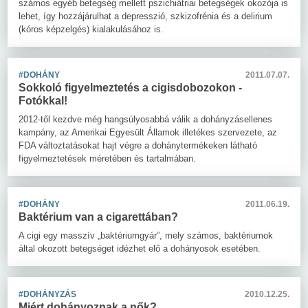
számos egyéb betegség mellett pszichiátriai betegségek okozója is
lehet, így hozzájárulhat a depresszió, szkizofrénia és a delirium
(kóros képzelgés) kialakulásához is.
#DOHÁNY
2011.07.07.
Sokkoló figyelmeztetés a cigisdobozokon -
Fotókkal!
2012-től kezdve még hangsúlyosabbá válik a dohányzásellenes
kampány, az Amerikai Egyesült Államok illetékes szervezete, az
FDA változtatásokat hajt végre a dohánytermékeken látható
figyelmeztetések méretében és tartalmában.
#DOHÁNY
2011.06.19.
Baktérium van a cigarettában?
A cigi egy masszív „baktériumgyár”, mely számos, baktériumok
által okozott betegséget idézhet elő a dohányosok esetében.
#DOHÁNYZÁS
2010.12.25.
Miért dohányoznak a nők?