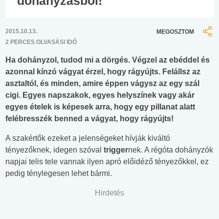
dohányzásból!
2015.10.13.
MEGOSZTOM
2 PERCES OLVASÁSI IDŐ
Ha dohányzol, tudod mi a dörgés. Végzel az ebéddel és
azonnal kínzó vágyat érzel, hogy rágyújts. Felállsz az
asztaltól, és minden, amire éppen vágysz az egy szál
cigi. Egyes napszakok, egyes helyszínek vagy akár
egyes ételek is képesek arra, hogy egy pillanat alatt
felébresszék benned a vágyat, hogy rágyújts!
A szakértők ezeket a jelenségeket hívják kiváltó
tényezőknek, idegen szóval
trigger
nek. A régóta dohányzók
napjai telis tele vannak ilyen apró előidéző tényezőkkel, ez
pedig ténylegesen lehet bármi.
Hirdetés