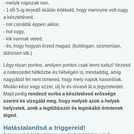
- melyik napszak van,
- 1-től 5-ig terjedő skálán értékeld, hogy mennyire volt nagy
a késztetésed,
- mit csináltál éppen akkor,
- hol vagy,
- kik vannak veled,
- és, hogy hogyan érzed magad. (boldogan, szomorúan,
dühösen stb.)
Légy olyan pontos, amilyen pontos csak lenni tudsz! Vezesd
a noteszedet hétközbe és hétvégén is, mindaddig, amíg
nagyjából fel nem ismered, hogy mely napok hasonlóak.
Miután kész vagy ezzel, ülj le és olvasd át a jegyzeteidet.
Majd pedig
rendezd sorba a késztetésed erőssége
szerint és vizsgáld meg, hogy melyek azok a helyek
helyzetek, amik a legtöbbször és leginkább érintenek
téged.
Hatástalanítsd a triggereid!