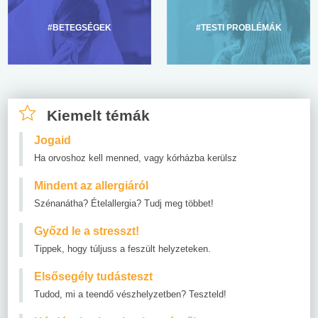
#BETEGSÉGEK
#TESTI PROBLÉMÁK
Kiemelt témák
Jogaid
Ha orvoshoz kell menned, vagy kórházba kerülsz
Mindent az allergiáról
Szénanátha? Ételallergia? Tudj meg többet!
Győzd le a stresszt!
Tippek, hogy túljuss a feszült helyzeteken.
Elsősegély tudásteszt
Tudod, mi a teendő vészhelyzetben? Teszteld!