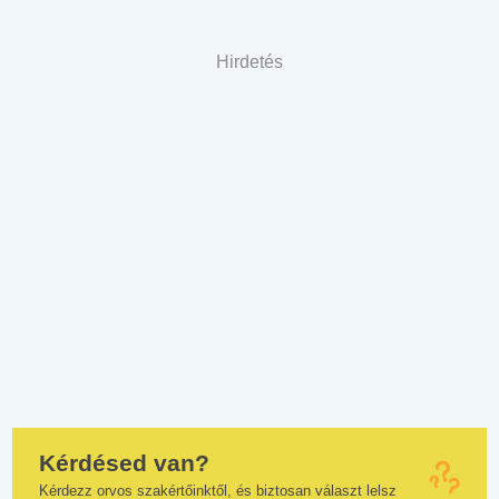
Hirdetés
Kérdésed van?
Kérdezz orvos szakértőinktől, és biztosan választ lelsz