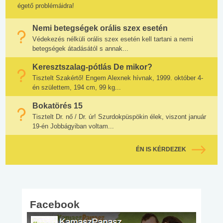
égető problémáidra!
Nemi betegségek orális szex esetén
Védekezés nélküli orális szex esetén kell tartani a nemi
betegségek átadásától s annak...
Keresztszalag-pótlás De mikor?
Tisztelt Szakértő! Engem Alexnek hívnak, 1999. október 4-
én születtem, 194 cm, 99 kg...
Bokatörés 15
Tisztelt Dr. nő / Dr. úr! Szurdokpüspökin élek, viszont január
19-én Jobbágyiban voltam...
ÉN IS KÉRDEZEK
Facebook