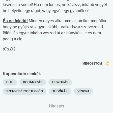
kísértsd a sorsot! Ha nem fontos, ne kávézz, inkább vegyél
be helyette egy rágót, vagy egyél egy gyümölcsöt!
És ne feledd!
Minden egyes alkalommal, amikor megállod,
hogy ne gyújts rá, egyre inkább uralkodsz a szervezeted
fölött, és egyre inkább veszed át az irányítást te és nem
pedig a cigi!
(Cs.B.)
MEGOSZTOM
Kapcsolódó címkék
BULI
DOHÁNYZÁS
LESZOKÁS
SZENVEDÉLYBETEGSÉG
TÜDŐRÁK
VÍZIPIPA
Hirdetés