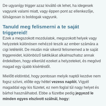
De ugyanígy trigger azaz kiváltó ok lehet, ha idegesek
vagyunk valami miatt, vagy éppen pont az ellenkezője,
túlságosan is boldogak vagyunk.
Tanuld meg felismerni a te saját
triggereid!
Ezek a megszokott mozdulatok, megszokott helyek vagy
helyzetek különösen nehézzé teszik az ember számára a
cigi letételét. De miután már sikerül felismerned a te saját
triggereidet, különböző taktikákat alkalmazhatsz annak
érdekében, hogy elkerüld ezeket a helyzeteket, és megóvd
magad egy újabb kísértéstől.
Mielőtt eldöntöd, hogy pontosan melyik naptól kezdve nem
fogsz szívni, előtte egy héttel
vezess naplót.
Vigyél
magaddal egy kis füzetet, ez nem foglal túl nagy helyet és
bárhol használhatod. Ebbe a füzetbe pedig
jegyezd le
minden egyes elszívott szálnál, hogy: