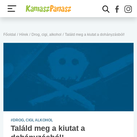
Főoldal
/
Hírek
/
Drog, cigi, alkohol
/
Találd meg a kiutat a dohányzásból!
#DROG, CIGI, ALKOHOL
Találd meg a kiutat a