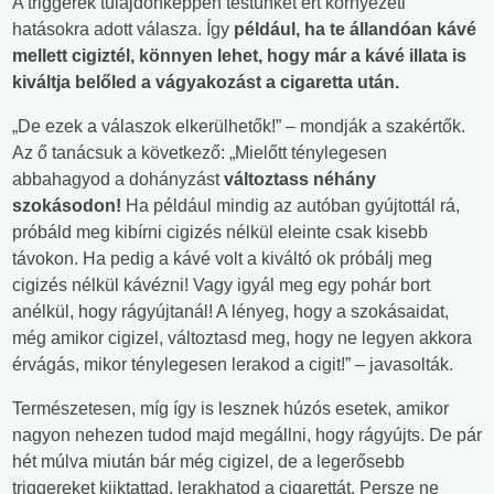
A triggerek tulajdonképpen testünket ért környezeti
hatásokra adott válasza. Így
például, ha te állandóan kávé
mellett cigiztél, könnyen lehet, hogy már a kávé illata is
kiváltja belőled a vágyakozást a cigaretta után.
„De ezek a válaszok elkerülhetők!” – mondják a szakértők.
Az ő tanácsuk a következő: „Mielőtt ténylegesen
abbahagyod a dohányzást
változtass néhány
szokásodon!
Ha például mindig az autóban gyújtottál rá,
próbáld meg kibírni cigizés nélkül eleinte csak kisebb
távokon. Ha pedig a kávé volt a kiváltó ok próbálj meg
cigizés nélkül kávézni! Vagy igyál meg egy pohár bort
anélkül, hogy rágyújtanál! A lényeg, hogy a szokásaidat,
még amikor cigizel, változtasd meg, hogy ne legyen akkora
érvágás, mikor ténylegesen lerakod a cigit!” – javasolták.
Természetesen, míg így is lesznek húzós esetek, amikor
nagyon nehezen tudod majd megállni, hogy rágyújts. De pár
hét múlva miután bár még cigizel, de a legerősebb
triggereket kiiktattad, lerakhatod a cigarettát. Persze ne