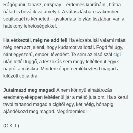
Rágógumi, tapasz, orrspray – érdemes kipróbálni, hátha
nálad is beválik valamelyik. A választásban szakember
segítségét is kérheted – gyakorlata folytán tisztában van a
hatékony lehetőségekkel.
Ha vétkeztél, még ne add fel!
Ha elcsábultál valami miatt,
még nem azt jelenti, hogy kudarcot vallottál. Fogd fel úgy,
mint egyszerű, emberi tévedést. Te sem az első szál
cigi
után lettél függő, a leszokás sem megy feltétlenül egyik
napról a másikra. Mindenképpen emlékeztesd magad a
kitűzött céljaidra.
Jutalmazd meg magad!
A nem könnyű elhatározás
eredményeképpen feltétlenül jár a méltó jutalom. Ha sikerül
távol tartanod magad a cigitől egy, két hétig, hónapig,
ajándékozd meg magad. Megérdemled!
(O.K.T.)