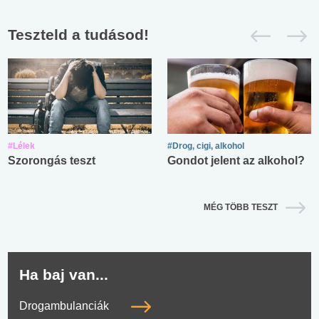
Teszteld a tudásod!
#Lélek
#Drog, cigi, alkohol
Szorongás teszt
Gondot jelent az alkohol?
MÉG TÖBB TESZT
Ha baj van...
Drogambulanciák