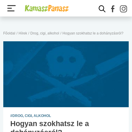
Főoldal
/
Hírek
/
Drog, cigi, alkohol
/
Hogyan szokhatsz le a dohányzásról?
#DROG, CIGI, ALKOHOL
Hogyan szokhatsz le a