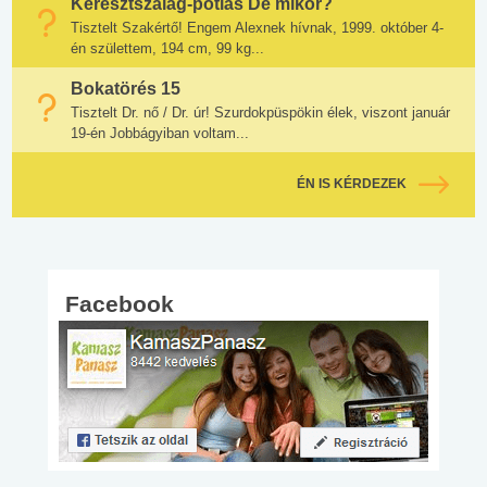
Keresztszalag-pótlás De mikor?
Tisztelt Szakértő! Engem Alexnek hívnak, 1999. október 4-
én születtem, 194 cm, 99 kg...
Bokatörés 15
Tisztelt Dr. nő / Dr. úr! Szurdokpüspökin élek, viszont január
19-én Jobbágyiban voltam...
ÉN IS KÉRDEZEK
Facebook