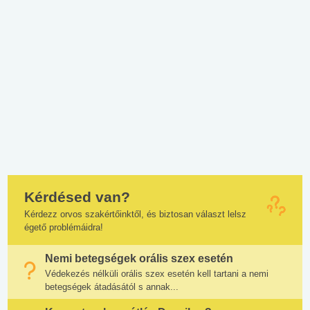
Kérdésed van?
Kérdezz orvos szakértőinktől, és biztosan választ lelsz
égető problémáidra!
Nemi betegségek orális szex esetén
Védekezés nélküli orális szex esetén kell tartani a nemi
betegségek átadásától s annak...