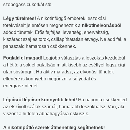
szopogass cukorkát stb.
Légy türelmes!
A nikotinfüggő emberek leszokási
törekvéseit jelentősen megnehezítik a
nikotinelvonásból
adódó tünetek. Erős fejfájás, levertség, enerváltság,
kiszáradt száj és torok, csillapíthatatlan étvágy. Ne add fel, a
panaszaid hamarosan csökkennek.
Foglald el magad
! Legjobb választás a leszokás kezdetéül
a hétfő: a sok elfoglaltság miatt kisebb az eséllyel fogsz cigi
után sóvárogni. Ha aktív maradsz, az elvonási tünetek
ellenére is könnyebb megőrizni a súlyodat és
energiaszintedet.
Lépésről lépésre könnyebb lehet!
Ha naponta csökkented
az elszívott szálak számát, hamarabb leszokhatsz. Van, aki
viszont a hirtelen abbahagyásra esküszik.
A nikotinpótló szerek átmenetileg segíthetnek!