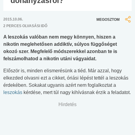
dohányzásról?
2015.10.06.
MEGOSZTOM
2 PERCES OLVASÁSI IDŐ
A leszokás valóban nem megy könnyen, hiszen a
nikotin meglehetősen addiktív, súlyos függőséget
okozó szer. Megfelelő módszerekkel azonban te is
felszámolhatod a nikotin utáni vágyaidat.
Először is, minden elismerésünk a tiéd. Már azzal, hogy
elkezded olvasni ezt a cikket, óriási lépést tettél a leszokás
érdekében. Sokakat ugyanis azért nem foglalkoztat a
leszokás
kérdése, mert túl nagy kihívásnak érzik a feladatot.
Hirdetés