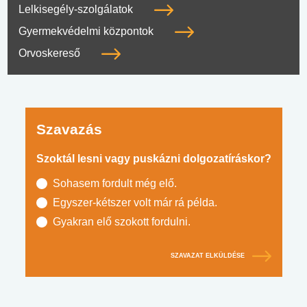
Lelkisegély-szolgálatok
Gyermekvédelmi központok
Orvoskereső
Szavazás
Szoktál lesni vagy puskázni dolgozatíráskor?
Sohasem fordult még elő.
Egyszer-kétszer volt már rá példa.
Gyakran elő szokott fordulni.
SZAVAZAT ELKÜLDÉSE