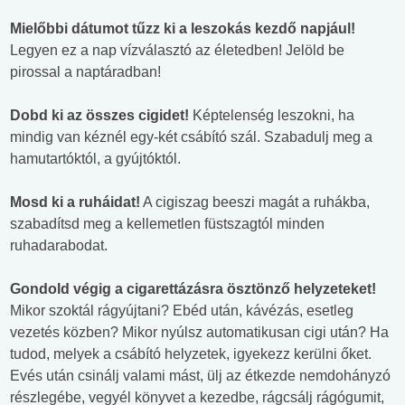
Mielőbbi dátumot tűzz ki a leszokás kezdő napjául!
Legyen ez a nap vízválasztó az életedben! Jelöld be
pirossal a naptáradban!
Dobd ki az összes cigidet!
Képtelenség leszokni, ha
mindig van kéznél egy-két csábító szál. Szabadulj meg a
hamutartóktól, a gyújtóktól.
Mosd ki a ruháidat!
A cigiszag beeszi magát a ruhákba,
szabadítsd meg a kellemetlen füstszagtól minden
ruhadarabodat.
Gondold végig a cigarettázásra ösztönző helyzeteket!
Mikor szoktál rágyújtani? Ebéd után, kávézás, esetleg
vezetés közben? Mikor nyúlsz automatikusan cigi után? Ha
tudod, melyek a csábító helyzetek, igyekezz kerülni őket.
Evés után csinálj valami mást, ülj az étkezde nemdohányzó
részlegébe, vegyél könyvet a kezedbe, rágcsálj rágógumit,