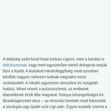
A többség azért kezd fiatal korban cigizni, mert a barátai is
dohányoznak
, vagy mert egyszerűen menő dolognak tartják
fújni a füstöt. A kialakult nikotinfüggőség miatt azonban
később nagyon nehezen tudnak megválni rossz
szokásuktól. A nikotin egyszerre stimuláns és nyugtató
hatású. Mivel növeli a pulzusszámot, az emberek
éberebbnek érzik tőle magukat. Hiánya lehangoltságot és
fáradtságérzetet okoz – az elvonási tünetek miatt fokozódik
a sóvárgás egy újabb szál cigi után. Egyes kutatók szerint a