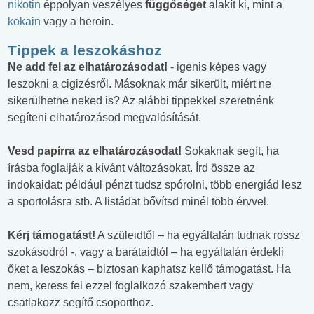
nikotin
éppolyan veszélyes
függőséget
alakít ki, mint a
kokain
vagy a heroin.
Tippek a leszokáshoz
Ne add fel az elhatározásodat!
- igenis képes vagy
leszokni a cigizésről. Másoknak már sikerült, miért ne
sikerülhetne neked is? Az alábbi tippekkel szeretnénk
segíteni elhatározásod megvalósítását.
Vesd papírra az elhatározásodat!
Sokaknak segít, ha
írásba foglalják a kívánt változásokat. Írd össze az
indokaidat: például pénzt tudsz spórolni, több energiád lesz
a sportolásra stb. A listádat bővítsd minél több érvvel.
Kérj támogatást!
A szüleidtől – ha egyáltalán tudnak rossz
szokásodról -, vagy a barátaidtól – ha egyáltalán érdekli
őket a leszokás – biztosan kaphatsz kellő támogatást. Ha
nem, keress fel ezzel foglalkozó szakembert vagy
csatlakozz segítő csoporthoz.