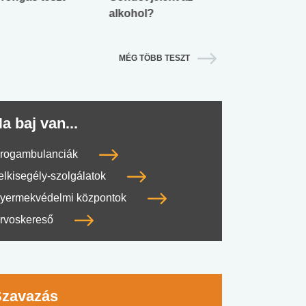
alkohol?
lábnyomod?
MÉG TÖBB TESZT
a baj van...
rogambulanciák
elkisegély-szolgálatok
yermekvédelmi központok
rvoskereső
Szavazás