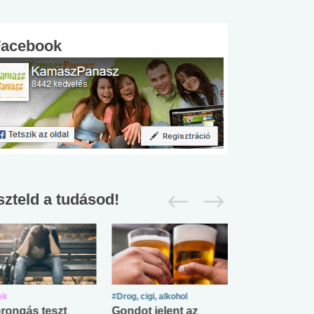
Facebook
szteld a tudásod!
ek
#Drog, cigi, alkohol
#Zöldövezet
rongás teszt
Gondot jelent az
Mekkora az ö