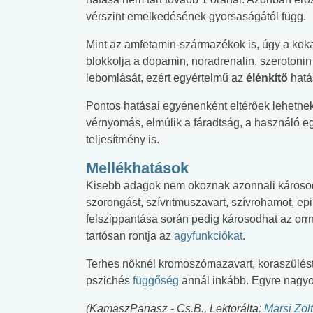
vérszint emelkedésének gyorsaságától függ.
Mint az amfetamin-származékok is, úgy a koka
blokkolja a dopamin, noradrenalin, szerotonin
lebomlását, ezért egyértelmű az
élénkítő
hatá
Pontos hatásai egyénenként eltérőek lehetne
vérnyomás, elmúlik a fáradtság, a használó e
teljesítmény is.
Mellékhatások
Kisebb adagok nem okoznak azonnali károso
szorongást, szívritmuszavart, szívrohamot, epi
felszippantása során pedig károsodhat az or
tartósan rontja az
agyfunkciókat
.
Terhes nőknél kromoszómazavart, koraszülést 
pszichés
függőség
annál inkább. Egyre nagyo
(KamaszPanasz - Cs.B., Lektorálta:
Marsi Zol