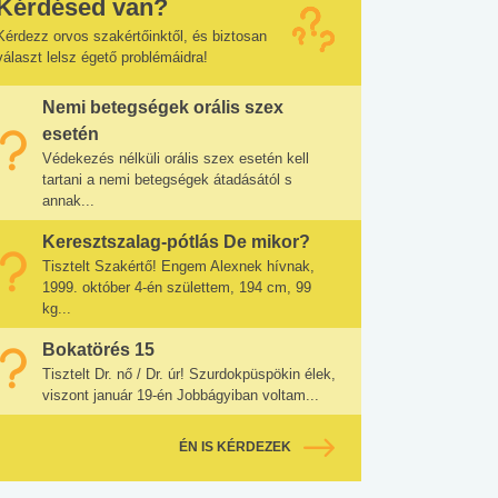
Kérdésed van?
Kérdezz orvos szakértőinktől, és biztosan
választ lelsz égető problémáidra!
Nemi betegségek orális szex
esetén
Védekezés nélküli orális szex esetén kell
tartani a nemi betegségek átadásától s
annak...
Keresztszalag-pótlás De mikor?
Tisztelt Szakértő! Engem Alexnek hívnak,
1999. október 4-én születtem, 194 cm, 99
kg...
Bokatörés 15
Tisztelt Dr. nő / Dr. úr! Szurdokpüspökin élek,
viszont január 19-én Jobbágyiban voltam...
ÉN IS KÉRDEZEK