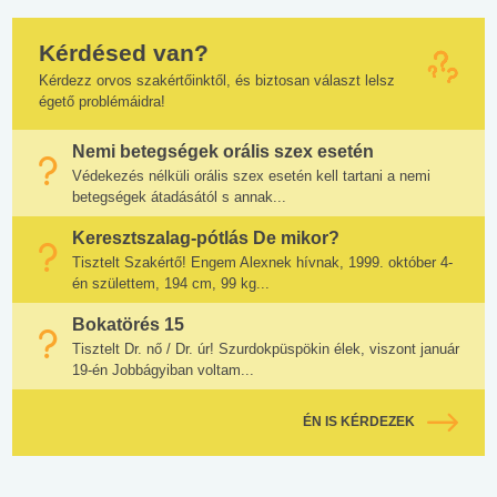
Kérdésed van?
Kérdezz orvos szakértőinktől, és biztosan választ lelsz
égető problémáidra!
Nemi betegségek orális szex esetén
Védekezés nélküli orális szex esetén kell tartani a nemi
betegségek átadásától s annak...
Keresztszalag-pótlás De mikor?
Tisztelt Szakértő! Engem Alexnek hívnak, 1999. október 4-
én születtem, 194 cm, 99 kg...
Bokatörés 15
Tisztelt Dr. nő / Dr. úr! Szurdokpüspökin élek, viszont január
19-én Jobbágyiban voltam...
ÉN IS KÉRDEZEK