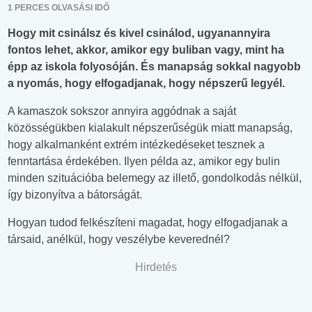
1 PERCES OLVASÁSI IDŐ
Hogy mit csinálsz és kivel csinálod, ugyanannyira
fontos lehet, akkor, amikor egy buliban vagy, mint ha
épp az iskola folyosóján. És manapság sokkal nagyobb
a nyomás, hogy elfogadjanak, hogy népszerű legyél.
A kamaszok sokszor annyira aggódnak a saját
közösségükben kialakult népszerűségük miatt manapság,
hogy alkalmanként extrém intézkedéseket tesznek a
fenntartása érdekében. Ilyen példa az, amikor egy bulin
minden szituációba belemegy az illető, gondolkodás nélkül,
így bizonyítva a bátorságát.
Hogyan tudod felkészíteni magadat, hogy elfogadjanak a
társaid, anélkül, hogy veszélybe keverednél?
Hirdetés