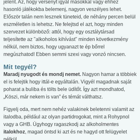
jelent. Az, hogy versenyt igyál másokkal vagy ehhez
hasonló játékokba belemenj, nagyon veszélyes lehet.
Először talán nem lesznek tüneteid, de néhány percen belül
eszméletlen is lehetsz. Ne felejtsd el azt, hogy minden
szervezet különböző: attól, hogy egy osztálytársad
teljesítette az "alkoholos kihívást" minden következmény
nélkül, nem biztos, hogy ugyanazt te ép bőrrel
megúszhatod! Ebben semmi szexi vagy vonzó nincsen.
Mit tegyél?
Maradj nyugodt és mondj nemet.
Nagyon hamar a többiek
el is felejtik hogy ittál-e egyáltalán. Vigyél magadnak saját
poharat a buliba és tölts bele üdítőt. Így azt mondhatod,
„Köszi, már nekem is van” és témát válthatsz.
Figyelj oda, mert nem nehéz valakinek beletenni valamit az
italodba, például az olyan partidrogokat, mint a Rohypnol
vagy a GHB. Úgyhogy ragaszkodj az alkoholmentes
italokhoz
, magad öntsd ki azt és ne hagyd ott felügyelet
nélkül.