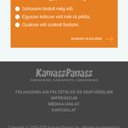
Sohasem fordult még elő.
Egyszer-kétszer volt már rá példa.
Gyakran elő szokott fordulni.
SZAVAZAT ELKÜLDÉSE
KAMASZOKRÓL, KAMASZOKTÓL, KAMASZOKNAK
FELHASZNÁLÁSI FELTÉTELEK ÉS ADATVÉDELEM
IMPRESSZUM
MÉDIAAJÁNLAT
KAPCSOLAT
Copyright © 2008-2026 KamaszPanasz.hu - Minden jog fenntartva!