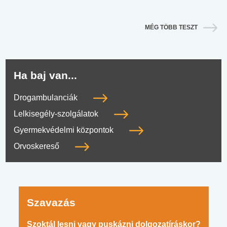
MÉG TÖBB TESZT
Ha baj van...
Drogambulanciák
Lelkisegély-szolgálatok
Gyermekvédelmi központok
Orvoskereső
Szavazás
Szoktál lesni vagy puskázni dolgozatíráskor?