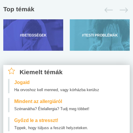
Top témák
#BETEGSÉGEK
#TESTI PROBLÉMÁK
Kiemelt témák
Jogaid
Ha orvoshoz kell menned, vagy kórházba kerülsz
Mindent az allergiáról
Szénanátha? Ételallergia? Tudj meg többet!
Győzd le a stresszt!
Tippek, hogy túljuss a feszült helyzeteken.