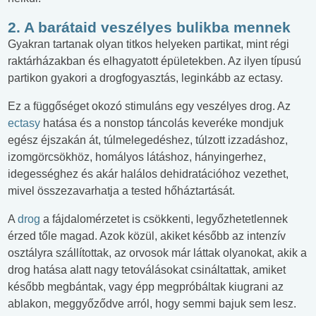
2. A barátaid veszélyes bulikba mennek
Gyakran tartanak olyan titkos helyeken partikat, mint régi
raktárházakban és elhagyatott épületekben. Az ilyen típusú
partikon gyakori a drogfogyasztás, leginkább az ectasy.
Ez a függőséget okozó stimuláns egy veszélyes drog. Az
ectasy
hatása és a nonstop táncolás keveréke mondjuk
egész éjszakán át, túlmelegedéshez, túlzott izzadáshoz,
izomgörcsökhöz, homályos látáshoz, hányingerhez,
idegességhez és akár halálos dehidratációhoz vezethet,
mivel összezavarhatja a tested hőháztartását.
A
drog
a fájdalomérzetet is csökkenti, legyőzhetetlennek
érzed tőle magad. Azok közül, akiket később az intenzív
osztályra szállítottak, az orvosok már láttak olyanokat, akik a
drog hatása alatt nagy tetoválásokat csináltattak, amiket
később megbántak, vagy épp megpróbáltak kiugrani az
ablakon, meggyőződve arról, hogy semmi bajuk sem lesz.