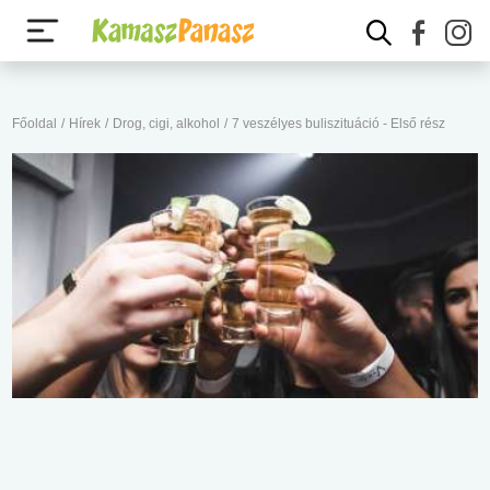
Főoldal
/
Hírek
/
Drog, cigi, alkohol
/
7 veszélyes buliszituáció - Első rész