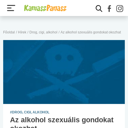
Főoldal
/
Hírek
/
Drog, cigi, alkohol
/
Az alkohol szexuális gondokat okozhat
#DROG, CIGI, ALKOHOL
Az alkohol szexuális gondokat