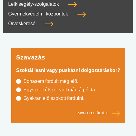
Lelkisegély-szolgálatok
Gyermekvédelmi központok
Orvoskereső
Szavazás
Szoktál lesni vagy puskázni dolgozatíráskor?
Sohasem fordult még elő.
Egyszer-kétszer volt már rá példa.
Gyakran elő szokott fordulni.
SZAVAZAT ELKÜLDÉSE