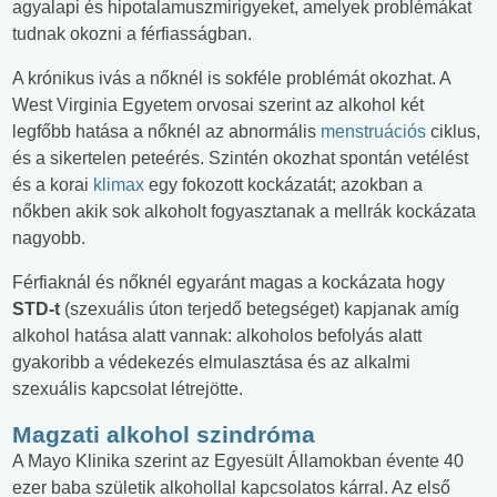
agyalapi és hipotalamuszmirigyeket, amelyek problémákat
tudnak okozni a férfiasságban.
A krónikus ivás a nőknél is sokféle problémát okozhat. A
West Virginia Egyetem orvosai szerint az alkohol két
legfőbb hatása a nőknél az abnormális
menstruációs
ciklus,
és a sikertelen peteérés. Szintén okozhat spontán vetélést
és a korai
klimax
egy fokozott kockázatát; azokban a
nőkben akik sok alkoholt fogyasztanak a mellrák kockázata
nagyobb.
Férfiaknál és nőknél egyaránt magas a kockázata hogy
STD-t
(szexuális úton terjedő betegséget) kapjanak amíg
alkohol hatása alatt vannak: alkoholos befolyás alatt
gyakoribb a védekezés elmulasztása és az alkalmi
szexuális kapcsolat létrejötte.
Magzati alkohol szindróma
A Mayo Klinika szerint az Egyesült Államokban évente 40
ezer baba születik alkohollal kapcsolatos kárral. Az első