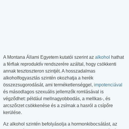
A Montana Állami Egyetem kutatói szerint az
alkohol
hathat
a férfiak reproduktív rendszerére azáltal, hogy csökkenti
annak tesztoszteron szintjét. A hosszadalmas
alkoholfogyasztás szintén okozhatja a herék
összezsugorodását, ami terméketlenséggel,
impotenciával
és másodlagos szexuális jellemzők romlásával is
végződhet: például mellnagyobbodás, a mellkas-, és
arcszőrzet csökkenése és a zsírnak a hasról a csípőre
kerülése.
Az alkohol szintén befolyásolja a hormonkibocsátást, az