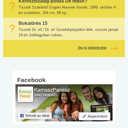
Keresztszalag-pótlás De mikor?
Tisztelt Szakértő! Engem Alexnek hívnak, 1999. október 4-
én születtem, 194 cm, 99 kg...
Bokatörés 15
Tisztelt Dr. nő / Dr. úr! Szurdokpüspökin élek, viszont január
19-én Jobbágyiban voltam...
ÉN IS KÉRDEZEK
Facebook