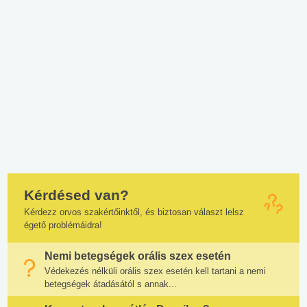
Kérdésed van?
Kérdezz orvos szakértőinktől, és biztosan választ lelsz
égető problémáidra!
Nemi betegségek orális szex esetén
Védekezés nélküli orális szex esetén kell tartani a nemi
betegségek átadásától s annak...