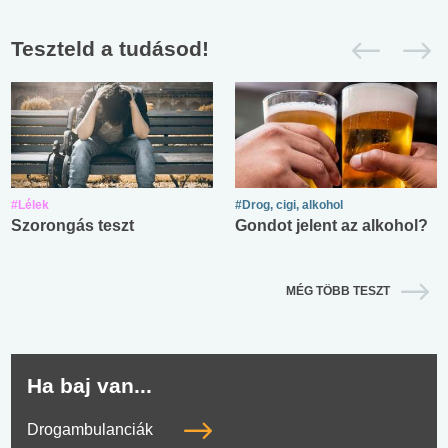
Teszteld a tudásod!
#Lélek
#Drog, cigi, alkohol
Szorongás teszt
Gondot jelent az alkohol?
MÉG TÖBB TESZT
Ha baj van...
Drogambulanciák