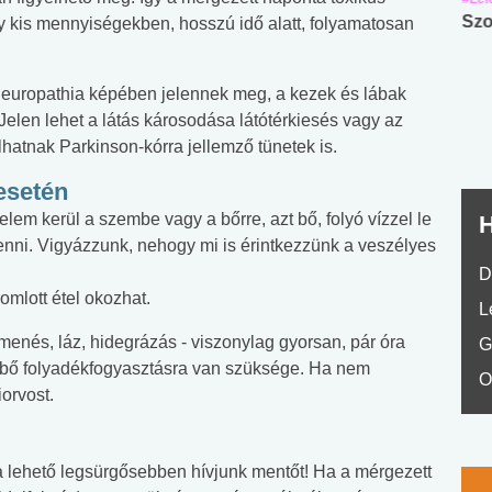
Angol középfokú
Internet-függőség
Szo
y kis mennyiségekben, hosszú idő alatt, folyamatosan
nyelvvizsga teszt -
teszt
No.42
yneuropathia képében jelennek meg, a kezek és lábak
elen lehet a látás károsodása látótérkiesés vagy az
hatnak Parkinson-kórra jellemző tünetek is.
esetén
elem kerül a szembe vagy a bőrre, azt bő, folyó vízzel le
H
 venni. Vigyázzunk, nehogy mi is érintkezzünk a veszélyes
D
omlott étel okozhat.
L
smenés, láz, hidegrázás - viszonylag gyorsan, pár óra
G
, bő folyadékfogyasztásra van szüksége. Ha nem
O
orvost.
 lehető legsürgősebben hívjunk mentőt! Ha a mérgezett