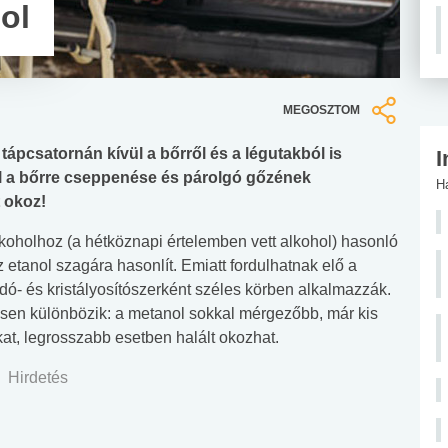
ol
MEGOSZTOM
tápcsatornán kívül a bőrről és a légutakból is
I
vül a bőrre cseppenése és párolgó gőzének
H
 okoz!
lkoholhoz (a hétköznapi értelemben vett alkohol) hasonló
 etanol szagára hasonlít. Emiatt fordulhatnak elő a
dó- és kristályosítószerként széles körben alkalmazzák.
tősen különbözik: a metanol sokkal mérgezőbb, már kis
t, legrosszabb esetben halált okozhat.
Hirdetés