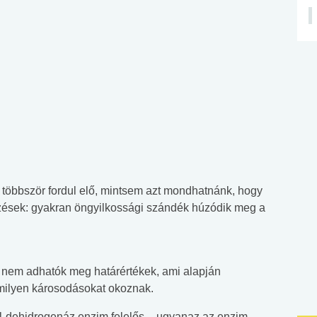
 többször fordul elő, mintsem azt mondhatnánk, hogy
zések: gyakran öngyilkossági szándék húzódik meg a
k, nem adhatók meg határértékek, ami alapján
milyen károsodásokat okoznak.
ol-dehidrogenáz enzim felelős – ugyanaz az enzim,