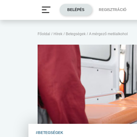
BELÉPÉS
REGISZTRÁCIÓ
Főoldal
/
Hírek
/
Betegségek
/
A mérgező metilalkohol
#BETEGSÉGEK