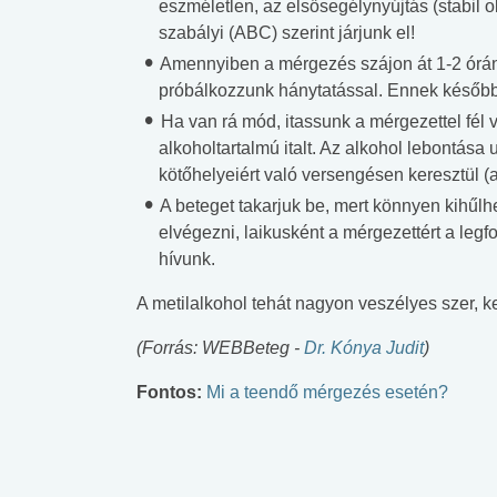
eszméletlen, az elsősegélynyújtás (stabil 
szabályi (ABC) szerint járjunk el!
Amennyiben a mérgezés szájon át 1-2 órán 
próbálkozzunk hánytatással. Ennek később 
Ha van rá mód, itassunk a mérgezettel fél 
alkoholtartalmú italt. Az alkohol lebontása
kötőhelyeiért való versengésen keresztül (a
A beteget takarjuk be, mert könnyen kihűlh
elvégezni, laikusként a mérgezettért a leg
hívunk.
A metilalkohol tehát nagyon veszélyes szer, ke
(Forrás: WEBBeteg -
Dr. Kónya Judit
)
Fontos:
Mi a teendő mérgezés esetén?