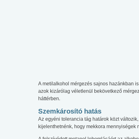
A metilalkohol mérgezés sajnos hazánkban is
azok kizárólag véletlenül bekövetkező mérge
háttérben.
Szemkárosító hatás
Az egyéni tolerancia tág határok közt változi
kijelenthetnénk, hogy mekkora mennyiségek 
A felszívódott metanol lebomlásáért az alkoh