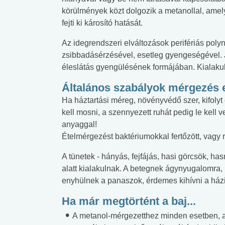
lent az
Mekkora az ökológiai
Elsősegély
körülmények közt dolgozik a metanollal, amel
lábnyomod?
tudásteszt
fejti ki károsító hatását.
Az idegrendszeri elváltozások perifériás pol
zsibbadásérzésével, esetleg gyengeségével. J
éleslátás gyengülésének formájában. Kialakul
Általános szabályok mérgezés 
Ha háztartási méreg, növényvédő szer, kifolyt 
kell mosni, a szennyezett ruhát pedig le kell
anyaggal!
Ételmérgezést baktériumokkal fertőzött, vagy r
A tünetek - hányás, fejfájás, hasi görcsök, ha
alatt kialakulnak. A betegnek ágynyugalomra
enyhülnek a panaszok, érdemes kihívni a házi
Ha már megtörtént a baj...
A metanol-mérgezetthez minden esetben, a