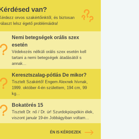
Kérdésed van?
Kérdezz orvos szakértőinktől, és biztosan
választ lelsz égető problémáidra!
Nemi betegségek orális szex
esetén
Védekezés nélküli orális szex esetén kell
tartani a nemi betegségek átadásától s
annak...
Keresztszalag-pótlás De mikor?
Tisztelt Szakértő! Engem Alexnek hívnak,
1999. október 4-én születtem, 194 cm, 99
kg...
Bokatörés 15
Tisztelt Dr. nő / Dr. úr! Szurdokpüspökin élek,
viszont január 19-én Jobbágyiban voltam...
ÉN IS KÉRDEZEK