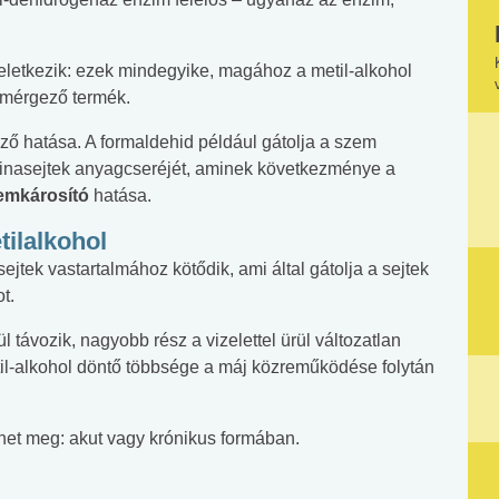
eletkezik: ezek mindegyike, magához a metil-alkohol
 mérgező termék.
ző hatása. A formaldehid például gátolja a szem
 retinasejtek anyagcseréjét, aminek következménye a
emkárosító
hatása.
tilalkohol
jtek vastartalmához kötődik, ami által gátolja a sejtek
t.
 távozik, nagyobb rész a vizelettel ürül változatlan
il-alkohol döntő többsége a máj közreműködése folytán
het meg: akut vagy krónikus formában.