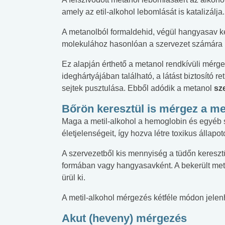
amely az etil-alkohol lebomlását is katalizálja.
A metanolból formaldehid, végül hangyasav k
molekulához hasonlóan a szervezet számára
Ez alapján érthető a metanol rendkívüli mérge
ideghártyájában található, a látást biztosító
sejtek pusztulása. Ebből adódik a metanol
sz
Bőrön keresztül is mérgez a me
Maga a metil-alkohol a hemoglobin és egyéb se
életjelenségeit, így hozva létre toxikus állapoto
A szervezetből kis mennyiség a tüdőn keresztül
formában vagy hangyasavként. A bekerült met
ürül ki.
A metil-alkohol mérgezés kétféle módon jelen
Akut (heveny) mérgezés