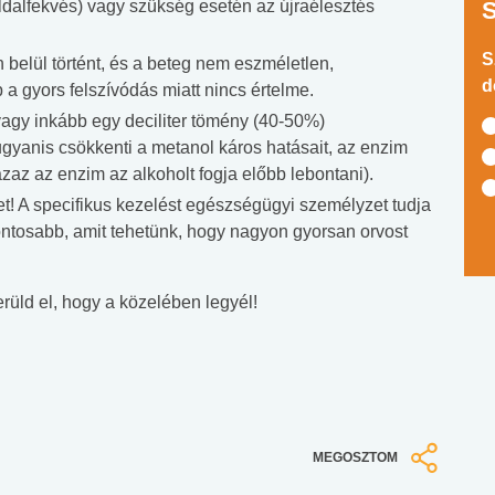
oldalfekvés) vagy szükség esetén az újraélesztés
S
belül történt, és a beteg nem eszméletlen,
d
a gyors felszívódás miatt nincs értelme.
vagy inkább egy deciliter tömény (40-50%)
 ugyanis csökkenti a metanol káros hatásait, az enzim
zaz az enzim az alkoholt fogja előbb lebontani).
et! A specifikus kezelést egészségügyi személyzet tudja
fontosabb, amit tehetünk, hogy nagyon gyorsan orvost
rüld el, hogy a közelében legyél!
MEGOSZTOM