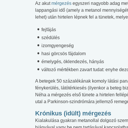
Az akut
mérgezés
egyszeri nagyobb adag meta
lappangási idő (amely a metanol mennyiségétől
lehet) után hirtelen lépnek fel a tünetek, me
fejfájás
szédülés
izomgyengeség
hasi görcsös fájdalom
émelygés, öklendezés, hányás
változó mértékben zavart tudat: enyhe dezo
A betegek 50 százalékának komoly látási pan
fénykerülés, látótérkiesés (ilyenkor a beteg bi
Néha a mérgezés első tünete a hirtelen fellé
utal a Parkinson-szindrómára jellemző remeg
Krónikus (idült) mérgezés
Kialakulása gyakran metanollal dolgozó szem
hiányával vagy be nem tartásával kapcsolatba
 alkohol
#Zöldövezet
#Betegségek