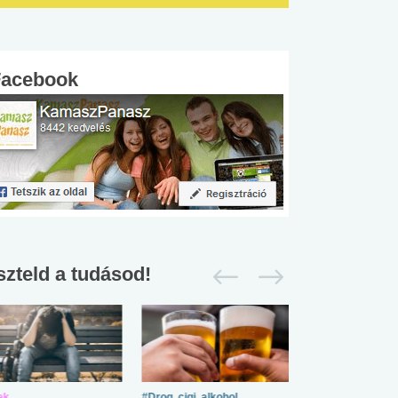
Facebook
szteld a tudásod!
ek
#Drog, cigi, alkohol
#Zöldövezet