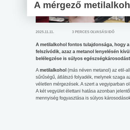
A mérgező metilalkoh
2025.11.11.
3 PERCES OLVASÁSI IDŐ
A metilalkohol fontos tulajdonsága, hogy a 
felszívódik, azaz a metanol lenyelésén kí
belélegzése is súlyos egészségkárosodást
A
metilalkohol
(más néven metanol) az etil-a
sűrűségű, átlátszó folyadék, melynek szaga az
véletlen mérgezések. A szert a vegyiparban ol
A két vegyület élettani hatása azonban jelen
mennyiség fogyasztása is súlyos károsodásoka