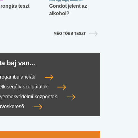
rongás teszt
Gondot jelent az
Mekkora az ö
alkohol?
lábnyomod?
MÉG TÖBB TESZT
a baj van...
rogambulanciák
elkisegély-szolgálatok
yermekvédelmi központok
rvoskereső