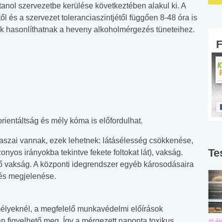
nol szervezetbe kerülése következtében alakul ki. A
 és a szervezet toleranciaszintjétől függően 8-48 óra is
lyek hasonlíthatnak a heveny alkoholmérgezés tüneteihez.
rientáltság és mély kóma is előfordulhat.
aszai vannak, ezek lehetnek: látásélesség csökkenése,
Te
zonyos irányokba tekintve fekete foltokat lát), vakság.
pő vakság. A központi idegrendszer egyéb károsodásaira
és megjelenése.
élyeknél, a megfelelő munkavédelmi előírások
n figyelhető meg. Így a mérgezett naponta toxikus
#Suli, munka
#Suli, munka
#Lél