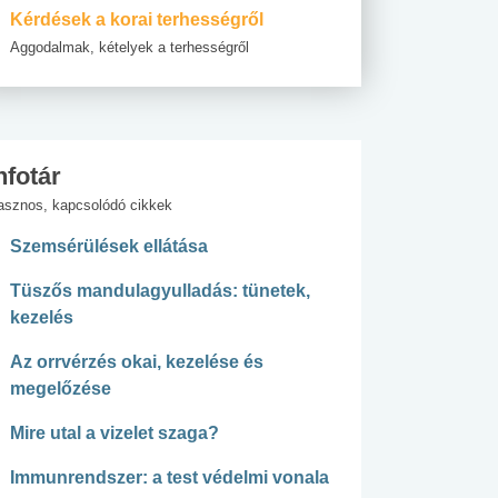
Kérdések a korai terhességről
Aggodalmak, kételyek a terhességről
nfotár
asznos, kapcsolódó cikkek
Szemsérülések ellátása
Tüszős mandulagyulladás: tünetek,
kezelés
Az orrvérzés okai, kezelése és
megelőzése
Mire utal a vizelet szaga?
Immunrendszer: a test védelmi vonala