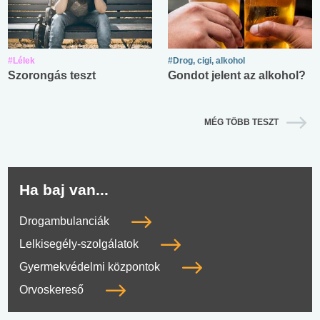
#Lélek
#Drog, cigi, alkohol
Szorongás teszt
Gondot jelent az alkohol?
MÉG TÖBB TESZT
Ha baj van...
Drogambulanciák
Lelkisegély-szolgálatok
Gyermekvédelmi központok
Orvoskereső