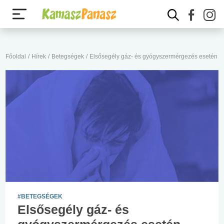
Főoldal
/
Hírek
/
Betegségek
/
Elsősegély gáz- és gyógyszermérgezés esetén
#BETEGSÉGEK
Elsősegély gáz- és