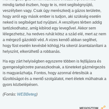
mindig tartsd észben, hogy te is, mint segítségnyújtó,
veszélyben vagy. Csak úgy merészkedj a gázos területre,
hogy arról egy másik ember is tudjon, aki szükség esetén
neked is segítséget tud nyújtani. A veszélyes térben addig
tartózkodhatsz, amíg kibírod egy levegővel. Akkor sem
lélegezhetsz, ha nedves ruhát kötsz a szád elé, mert az nem
a mérgező gázoktól véd. A vizes kendő abban segíthet,
hogy füst esetén kevésbé köhögj.Ha sikerül áramtalanítani a
helyszínt, elkerülhető a robbanás.
Ha egy zárt helyiségben egyszerre többen is fejfájásra és
gyengeségérzetre panaszkodnak, a tüneteket gázmérgezés
is magyarázhatja. Fontos, hogy azonnal értesítsük a
tűzoltóságot és a mentő szolgálatot, mert életek múlhatnak a
gyors közbelépésen.
(Forrás:
WEBBeteg
)
MEGOSZTOM