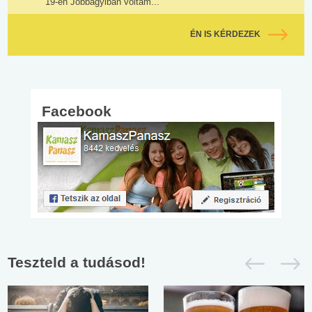
19-én Jobbágyiban voltam...
ÉN IS KÉRDEZEK
Facebook
Teszteld a tudásod!