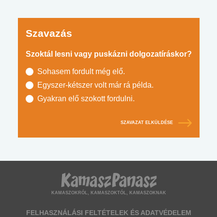
Szavazás
Szoktál lesni vagy puskázni dolgozatíráskor?
Sohasem fordult még elő.
Egyszer-kétszer volt már rá példa.
Gyakran elő szokott fordulni.
SZAVAZAT ELKÜLDÉSE
KAMASZOKRÓL, KAMASZOKTÓL, KAMASZOKNAK
FELHASZNÁLÁSI FELTÉTELEK ÉS ADATVÉDELEM