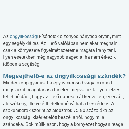
Az
öngyilkossági
kísérletek bizonyos hányada olyan, mint
egy segélykiáltás. Az illető valójában nem akar meghalni,
csak a környezete figyelmét szeretné magára irányítani.
Ilyen esetekben még nagyobb tragédia, ha nem érkezik
időben a segítség.
Megsejthető-e az öngyilkossági szándék?
Mindenképp gyanús, ha egy ismerősöd vagy rokonod
megszokott magatartása hirtelen megváltozik. Ilyen jelzés
lehet például, hogy az illető napokon át kedvetlen, enervált,
aluszékony, illetve érthetetlenné válhat a beszéde is. A
szakemberek szerint az áldozatok 75-80 százaléka az
öngyilkossági kísérlet előtt beszél arról, hogy mi a
szándéka. Sok múlik azon, hogy a környezet hogyan reagál.