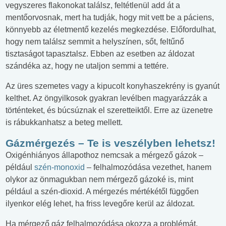
vegyszeres flakonokat találsz, feltétlenül add át a
mentőorvosnak, mert ha tudják, hogy mit vett be a páciens,
könnyebb az életmentő kezelés megkezdése. Előfordulhat,
hogy nem találsz semmit a helyszínen, sőt, feltűnő
tisztaságot tapasztalsz. Ebben az esetben az áldozat
szándéka az, hogy ne utaljon semmi a tettére.
Az üres szemetes vagy a kipucolt konyhaszekrény is gyanút
kelthet. Az öngyilkosok gyakran levélben magyarázzák a
történteket, és búcsúznak el szeretteiktől. Erre az üzenetre
is rábukkanhatsz a beteg mellett.
Gázmérgezés – Te is veszélyben lehetsz!
Oxigénhiányos állapothoz nemcsak a mérgező gázok –
például
szén-monoxid
– felhalmozódása vezethet, hanem
olykor az önmagukban nem mérgező gázoké is, mint
például a szén-dioxid. A mérgezés mértékétől függően
ilyenkor elég lehet, ha friss levegőre kerül az áldozat.
Ha mérgező gáz felhalmozódása okozza a problémát,