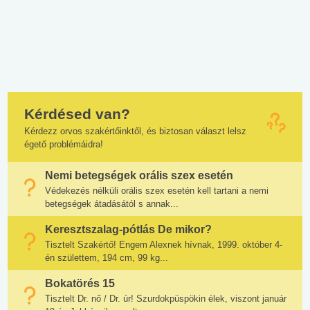
Kérdésed van?
Kérdezz orvos szakértőinktől, és biztosan választ lelsz
égető problémáidra!
Nemi betegségek orális szex esetén
Védekezés nélküli orális szex esetén kell tartani a nemi
betegségek átadásától s annak...
Keresztszalag-pótlás De mikor?
Tisztelt Szakértő! Engem Alexnek hívnak, 1999. október 4-
én születtem, 194 cm, 99 kg...
Bokatörés 15
Tisztelt Dr. nő / Dr. úr! Szurdokpüspökin élek, viszont január