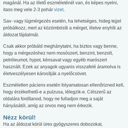
magánál. Ha az illető eszméleténél van, és képes nyelni,
itass meg vele 2-3 pohár
vizet
.
Sav- vagy lúgmérgezés esetén, ha lehetséges, hideg tejjel
próbálkozz, mert az közömbösíti a mérget, illetve enyhíti az
áldozat fájdalmát.
Csak akkor próbáld meghánytatni, ha biztos vagy benne,
hogy a mérgezéshez nem mosószert, benzint, benzolt,
petróleumot, hypot, kénsavat vagy egyéb marószert
használt. Ezek az anyagok ugyanis visszafelé áramolva is
életveszélyesen károsítják a nyelőcsövet.
Eszméletlen páciens esetén folyamatosan ellenőrizned kell,
hogy érzékelhető-e a pulzusa, lélegzik-e. Célszerű az
oldalára fordítanod, hogy ne fulladjon meg a saját
hányásától, amíg az orvos meg nem érkezik.
Nézz körül!
Ha az áldozat körül üres gyógyszeres dobozokat,