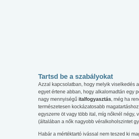
Tartsd be a szabályokat
Azzal kapcsolatban, hogy melyik viselkedés 
egyet értene abban, hogy alkalomadtán egy po
nagy mennyiségű
italfogyasztás
, még ha ren
természetesen kockázatosabb magatartáshoz ta
egyszerre öt vagy több ital, míg nőknél négy,
(általában a nők nagyobb véralkoholszintet gy
Habár a mértéktartó ivással nem teszed ki m