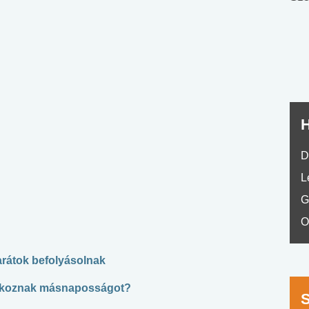
nyelvvizsga teszt -
teszt
No.42
H
D
L
G
O
arátok befolyásolnak
é okoznak másnaposságot?