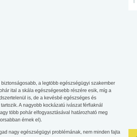
a biztonságosabb, a legtöbb egészségügyi szakember
hár ital a skála egészségesebb részére esik, míg a
dszertelenül is, de a kevésbé egészséges és
rtozik. A nagyobb kockázatú ivászat férfiaknál
 vagy több pohár elfogyasztásával határozható meg
orsabban érnek el).
agad nagy egészségügyi problémának, nem minden fajta