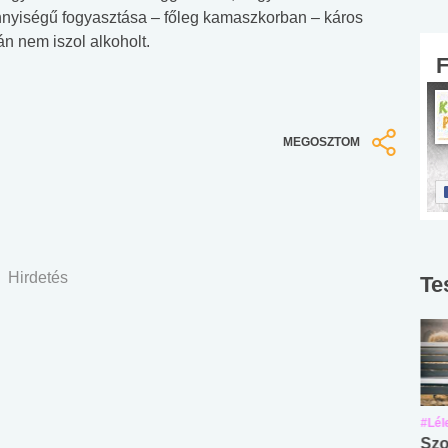
ennyiségű fogyasztása – főleg kamaszkorban – káros
án nem iszol alkoholt.
MEGOSZTOM
Hirdetés
Te
#Suli, munka
#Suli, munka
#Lél
Angol középfokú
Internet-függőség
Szo