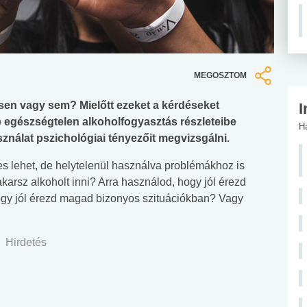
MEGOSZTOM
sen vagy sem? Mielőtt ezeket a kérdéseket
I
e egészségtelen alkoholfogyasztás részleteibe
H
ználat pszichológiai tényezőit megvizsgálni.
s lehet, de helytelenül használva problémákhoz is
karsz alkoholt inni? Arra használod, hogy jól érezd
gy jól érezd magad bizonyos szituációkban? Vagy
Hirdetés