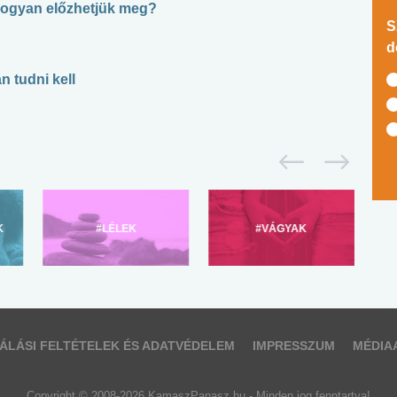
hogyan előzhetjük meg?
S
d
n tudni kell
K
#LÉLEK
#VÁGYAK
ÁLÁSI FELTÉTELEK ÉS ADATVÉDELEM
IMPRESSZUM
MÉDIA
Copyright © 2008-2026 KamaszPanasz.hu - Minden jog fenntartva!