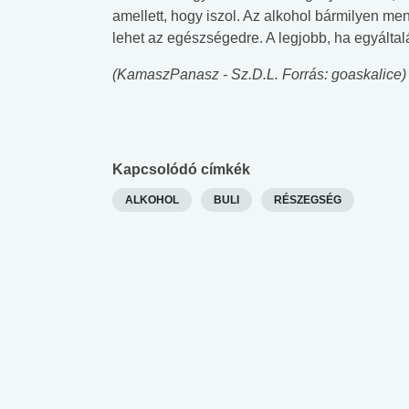
amellett, hogy iszol. Az alkohol bármilyen m
lehet az egészségedre. A legjobb, ha egyáltal
(KamaszPanasz - Sz.D.L. Forrás: goaskalice)
Kapcsolódó címkék
ALKOHOL
BULI
RÉSZEGSÉG
 alkohol
#Zöldövezet
#Betegségek
lent az
Mekkora az ökológiai
Elsősegély