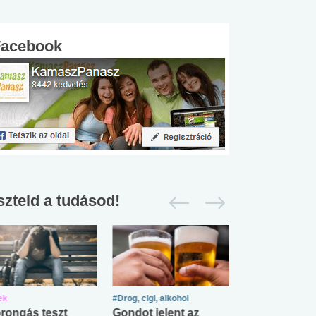
Facebook
szteld a tudásod!
ek
#Drog, cigi, alkohol
#Zöldövezet
rongás teszt
Gondot jelent az
Mekkora az ö