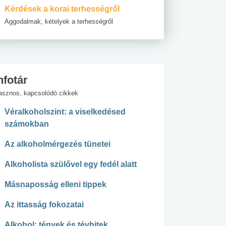
Kérdések a korai terhességről
Aggodalmak, kételyek a terhességről
nfotár
asznos, kapcsolódó cikkek
Véralkoholszint: a viselkedésed
számokban
Az alkoholmérgezés tünetei
Alkoholista szülővel egy fedél alatt
Másnaposság elleni tippek
Az ittasság fokozatai
Alkohol: tények és tévhitek