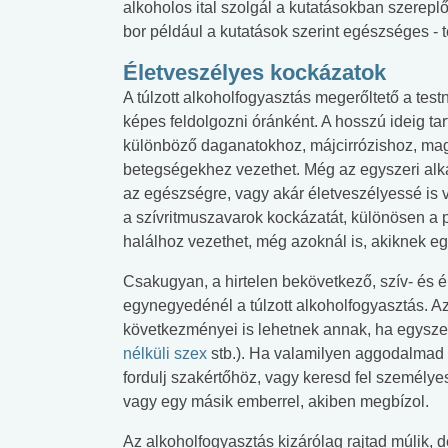
alkoholos ital szolgál a kutatásokban szerep
bor például a kutatások szerint egészséges -
Életveszélyes kockázatok
A túlzott alkoholfogyasztás megerőltető a te
képes feldolgozni óránként. A hosszú ideig tar
különböző daganatokhoz, májcirrózishoz, ma
betegségekhez vezethet. Még az egyszeri alkal
az egészségre, vagy akár életveszélyessé is v
a szívritmuszavarok kockázatát, különösen a pi
halálhoz vezethet, még azoknál is, akiknek 
Csakugyan, a hirtelen bekövetkező, szív- és ér
egynegyedénél a túlzott alkoholfogyasztás. Az
következményei is lehetnek annak, ha egyszerr
nélküli szex
stb.). Ha valamilyen aggodalmad 
fordulj szakértőhöz, vagy keresd fel személyes
vagy egy másik emberrel, akiben megbízol.
Az alkoholfogyasztás kizárólag rajtad múlik,