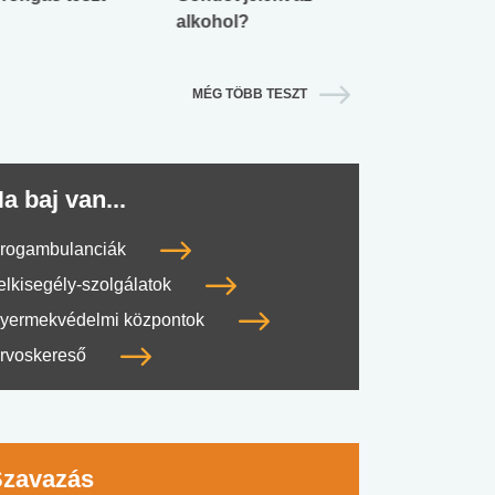
alkohol?
lábnyomod?
MÉG TÖBB TESZT
a baj van...
rogambulanciák
elkisegély-szolgálatok
yermekvédelmi központok
rvoskereső
Szavazás