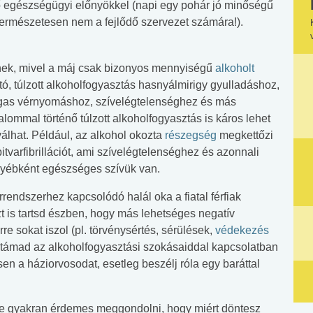
lő egészségügyi előnyökkel (napi egy pohár jó minőségű
 természetesen nem a fejlődő szervezet számára!).
stnek, mivel a máj csak bizonyos mennyiségű
alkoholt
tó, túlzott alkoholfogyasztás hasnyálmirigy gyulladáshoz,
gas vérnyomáshoz, szívelégtelenséghez és más
ommal történő túlzott alkoholfogyasztás is káros lehet
álhat. Például, az alkohol okozta
részegség
megkettőzi
tvarfibrillációt, ami szívelégtelenséghez és azonnali
egyébként egészséges szívük van.
rendszerhez kapcsolódó halál oka a fiatal férfiak
t is tartsd észben, hogy más lehetséges negatív
e sokat iszol (pl. törvénysértés, sérülések,
védekezés
támad az alkoholfogyasztási szokásaiddal kapcsolatban
en a háziorvosodat, esetleg beszélj róla egy baráttal
 de gyakran érdemes meggondolni, hogy miért döntesz