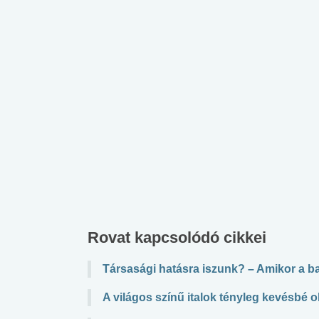
lábnyomod?
tudásteszt
Rovat kapcsolódó cikkei
Társasági hatásra iszunk? – Amikor a b
A világos színű italok tényleg kevésb