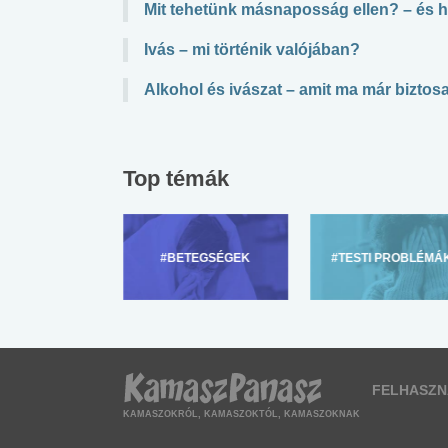
Mit tehetünk másnaposság ellen? – és 
Ivás – mi történik valójában?
Alkohol és ivászat – amit ma már biztosa
Top témák
ZÜLŐKNEK
#BETEGSÉGEK
#TESTI PROBLÉMÁ
FELHASZN
KAMASZOKRÓL, KAMASZOKTÓL, KAMASZOKNAK