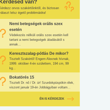
Kérdésed van?
Kérdezz orvos szakértőinktől, és biztosan
választ lelsz égető problémáidra!
Nemi betegségek orális szex
esetén
Védekezés nélküli orális szex esetén kell
tartani a nemi betegségek átadásától s
annak...
Keresztszalag-pótlás De mikor?
Tisztelt Szakértő! Engem Alexnek hívnak,
1999. október 4-én születtem, 194 cm, 99
kg...
Bokatörés 15
Tisztelt Dr. nő / Dr. úr! Szurdokpüspökin élek,
viszont január 19-én Jobbágyiban voltam...
ÉN IS KÉRDEZEK