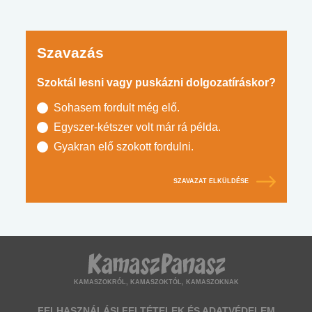
Szavazás
Szoktál lesni vagy puskázni dolgozatíráskor?
Sohasem fordult még elő.
Egyszer-kétszer volt már rá példa.
Gyakran elő szokott fordulni.
SZAVAZAT ELKÜLDÉSE
KAMASZOKRÓL, KAMASZOKTÓL, KAMASZOKNAK
FELHASZNÁLÁSI FELTÉTELEK ÉS ADATVÉDELEM