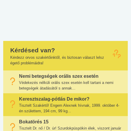
Kérdésed van?
Kérdezz orvos szakértőinktől, és biztosan választ lelsz
égető problémáidra!
Nemi betegségek orális szex esetén
Védekezés nélküli orális szex esetén kell tartani a nemi
betegségek átadásától s annak...
Keresztszalag-pótlás De mikor?
Tisztelt Szakértő! Engem Alexnek hívnak, 1999. október 4-
én születtem, 194 cm, 99 kg...
Bokatörés 15
Tisztelt Dr. nő / Dr. úr! Szurdokpüspökin élek, viszont január