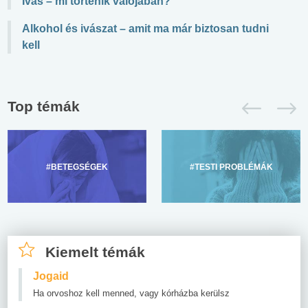
Ivás – mi történik valójában?
Alkohol és ivászat – amit ma már biztosan tudni
kell
Top témák
#BETEGSÉGEK
#TESTI PROBLÉMÁK
Kiemelt témák
Jogaid
Ha orvoshoz kell menned, vagy kórházba kerülsz