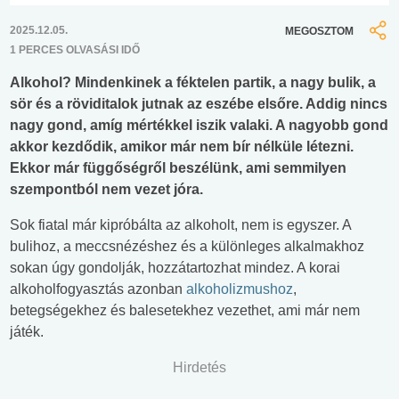
2025.12.05.
MEGOSZTOM
1 PERCES OLVASÁSI IDŐ
Alkohol? Mindenkinek a féktelen partik, a nagy bulik, a
sör és a röviditalok jutnak az eszébe elsőre. Addig nincs
nagy gond, amíg mértékkel iszik valaki. A nagyobb gond
akkor kezdődik, amikor már nem bír nélküle létezni.
Ekkor már függőségről beszélünk, ami semmilyen
szempontból nem vezet jóra.
Sok fiatal már kipróbálta az alkoholt, nem is egyszer. A
bulihoz, a meccsnézéshez és a különleges alkalmakhoz
sokan úgy gondolják, hozzátartozhat mindez. A korai
alkoholfogyasztás azonban
alkoholizmushoz
,
betegségekhez és balesetekhez vezethet, ami már nem
játék.
Hirdetés