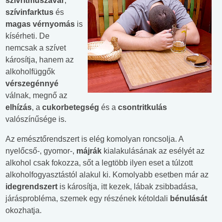
szívritmuszavar
,
szívinfarktus
és
magas vérnyomás
is
kísérheti. De
nemcsak a szívet
károsítja, hanem az
alkoholfüggők
vérszegénnyé
válnak, megnő az
elhízás
, a
cukorbetegség
és a
csontritkulás
valószínűsége is.
Az emésztőrendszert is elég komolyan roncsolja. A
nyelőcső-, gyomor-,
májrák
kialakulásának az esélyét az
alkohol csak fokozza, sőt a legtöbb ilyen eset a túlzott
alkoholfogyasztástól alakul ki. Komolyabb esetben már az
idegrendszert
is károsítja, itt kezek, lábak zsibbadása,
járásprobléma, szemek egy részének kétoldali
bénulását
okozhatja.