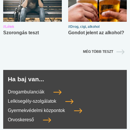
#Lélek
#Drog, cigi, alkohol
Szorongás teszt
Gondot jelent az alkohol?
MÉG TÖBB TESZT
Ha baj van...
Drogambulanciák
Lelkisegély-szolgálatok
Gyermekvédelmi központok
Orvoskereső