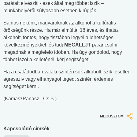
barátait elveszíti - ezek által még többet iszik –
munkahelyéről súlyosabb esetben kirúgják.
Sajnos nekünk, magyaroknak az alkohol a kultúrális
örökségünk része. Ha már elmúltál 18 éves, és ihatsz
alkoholt, fontos, hogy tisztában legyél a lehetséges
következményekkel, és tudj
MEGÁLLJT
parancsolni
magadnak a megfelelő időben. Ha úgy gondolod, hogy
többet iszol a kelleténél, kérj segítséget!
Ha a családodban valaki szintén sok alkoholt iszik, esetleg
agresszív vagy elhanyagol téged, szintén érdemes
segítséget kérni.
(KamaszPanasz - Cs.B.)
MEGOSZTOM
Kapcsolódó címkék