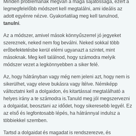
Minden problémának megvan a maga sajátossága, ezért a
legmegfelelőbb módszert kell megtalálni, ami ideális az
adott egyénre nézve. Gyakorlatilag meg kell tanulnod,
tanulni
.
Az a módszer, amivel mások könnyűszerrel jó jegyeket
szereznek, neked nem fog beválni. Neked sokkal több
erőbefektetésbe kerül elérni ugyanazt a szintet, mint
másoknak. Meg kell találnod, hogy számodra melyik
módszer vezet a legkönnyebben a siker felé.
Az, hogy hátrányban vagy még nem jeleni azt, hogy nem is
sikerülhet, vagy eleve bukásra vagy ítélve. Némiképp
változtatni kell a dolgaidon, és kitartással megtalálható a
helyes irány a te számodra is.Tanuld meg jól megszervezni
a dolgaidat, beosztani az idődet, hogy sikeresebb legyél. Ez
az első és legfontosabb lépés, ha hátránnyal indulsz a
többiekkel szemben.
Tartsd a dolgaidat és magadat is rendszerezve, és