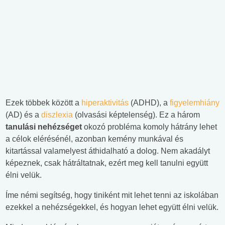
Ezek többek között a
hiperaktivitás
(ADHD), a
figyelemhiány
(AD) és a
diszlexia
(olvasási képtelenség). Ez a három
tanulási nehézséget
okozó probléma komoly hátrány lehet
a célok elérésénél, azonban kemény munkával és
kitartással valamelyest áthidalható a dolog. Nem akadályt
képeznek, csak hátráltatnak, ezért meg kell tanulni együtt
élni velük.
Íme némi segítség, hogy tiniként mit lehet tenni az iskolában
ezekkel a nehézségekkel, és hogyan lehet együtt élni velük.