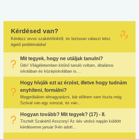
Kérdésed van?
Kérdezz orvos szakértőinktől, és biztosan választ lelsz
égető problémáidra!
Mit tegyek, hogy ne utáljak tanulni?
Üdv! Világéletemben kitűnő tanuló voltam, általános
iskolában és középiskolában is....
Hogy hívják ezt az érzést, illetve hogy tudnám
enyhíteni, formálni?
Megpróbálom elmagyarázni, bár előttem sem tiszta még.
Szóval van egy sorozat, és van...
Hogyan tovább? Mit tegyek? (17) - II.
Tisztelt Szakértő Asszony! Az óév utolsó napján küldött
kérdésemre január 9-én adott...