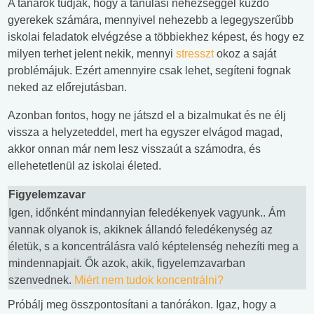
A tanárok tudják, hogy a tanulási nehézséggel küzdő
gyerekek számára, mennyivel nehezebb a legegyszerűbb
iskolai feladatok elvégzése a többiekhez képest, és hogy ez
milyen terhet jelent nekik, mennyi
stresszt
okoz a saját
problémájuk. Ezért amennyire csak lehet, segíteni fognak
neked az előrejutásban.
Azonban fontos, hogy ne játszd el a bizalmukat és ne élj
vissza a helyzeteddel, mert ha egyszer elvágod magad,
akkor onnan már nem lesz visszaút a számodra, és
ellehetetlenül az iskolai életed.
Figyelemzavar
Igen, időnként mindannyian feledékenyek vagyunk.. Ám
vannak olyanok is, akiknek állandó feledékenység az
életük, s a koncentrálásra való képtelenség nehezíti meg a
mindennapjait. Ők azok, akik, figyelemzavarban
szenvednek.
Miért nem tudok koncentrálni?
Próbálj meg összpontosítani a tanórákon. Igaz, hogy a