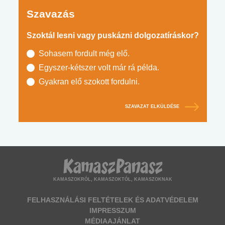
Szavazás
Szoktál lesni vagy puskázni dolgozatíráskor?
Sohasem fordult még elő.
Egyszer-kétszer volt már rá példa.
Gyakran elő szokott fordulni.
SZAVAZAT ELKÜLDÉSE
KAMASZOKRÓL, KAMASZOKTÓL, KAMASZOKNAK
FELHASZNÁLÁSI FELTÉTELEK ÉS ADATVÉDELEM
IMPRESSZUM
MÉDIAAJÁNLAT