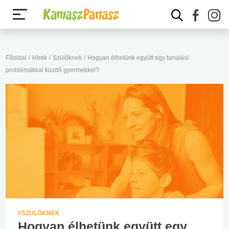
Főoldal
/
Hírek
/
Szülőknek
/
Hogyan élhetünk együtt egy tanulási
problémákkal küzdő gyermekkel?
#SZÜLŐKNEK
Hogyan élhetünk együtt egy