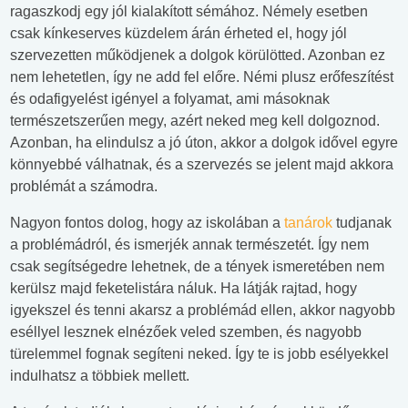
ragaszkodj egy jól kialakított sémához. Némely esetben
csak kínkeserves küzdelem árán érheted el, hogy jól
szervezetten működjenek a dolgok körülötted. Azonban ez
nem lehetetlen, így ne add fel előre. Némi plusz erőfeszítést
és odafigyelést igényel a folyamat, ami másoknak
természetszerűen megy, azért neked meg kell dolgoznod.
Azonban, ha elindulsz a jó úton, akkor a dolgok idővel egyre
könnyebbé válhatnak, és a szervezés se jelent majd akkora
problémát a számodra.
Nagyon fontos dolog, hogy az iskolában a
tanárok
tudjanak
a problémádról, és ismerjék annak természetét. Így nem
csak segítségedre lehetnek, de a tények ismeretében nem
kerülsz majd feketelistára náluk. Ha látják rajtad, hogy
igyekszel és tenni akarsz a problémád ellen, akkor nagyobb
eséllyel lesznek elnézőek veled szemben, és nagyobb
türelemmel fognak segíteni neked. Így te is jobb esélyekkel
indulhatsz a többiek mellett.