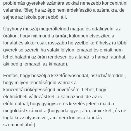
problémás gyerekek számára sokkal nehezebb koncentrálni
valamire, főleg ha az épp nem érdekfeszítő a számukra, de
sajnos az iskola pont ebből áll.
Úgyhogy muszáj megerőltetned magad és odafigyelni az
órákon, hogy mit mond a
tanár
, különben elveszíted a
fonalat és akkor csak rosszabb helyzetbe kerülhetsz (a többi
gyerek se szereti, ha valaki folyton lemarad és emiatt nem
lehet haladni az órán rendesen és a tanár is hamar ráunhat,
aki pedig lemarad, az kimarad).
Fontos, hogy beszélj a kezelőorvosoddal, pszichiátereddel,
hogy milyen lehetőségeid vannak a
koncentrációképességed növelésére. Lehet, hogy
életmódbeli változást kell alkalmaznod, de az is
előfordulhat, hogy gyógyszeres kezelés jelenti majd a
megoldást számodra (hogy odafigyelj arra, amire kell, és ne
foglalkozz olyasmivel, ami nem fontos a tanulás
szempontjából).