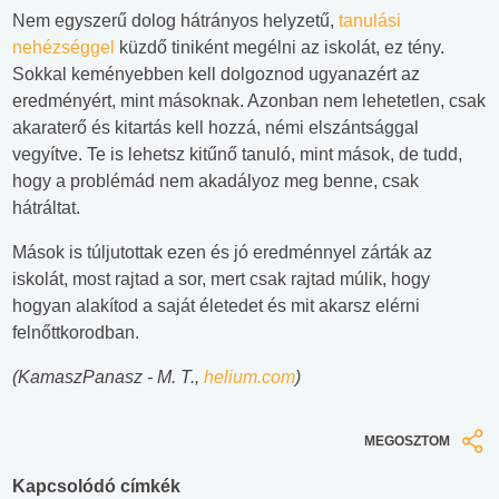
Nem egyszerű dolog hátrányos helyzetű,
tanulási
nehézséggel
küzdő tiniként megélni az iskolát, ez tény.
Sokkal keményebben kell dolgoznod ugyanazért az
eredményért, mint másoknak. Azonban nem lehetetlen, csak
akaraterő és kitartás kell hozzá, némi elszántsággal
vegyítve. Te is lehetsz kitűnő tanuló, mint mások, de tudd,
hogy a problémád nem akadályoz meg benne, csak
hátráltat.
Mások is túljutottak ezen és jó eredménnyel zárták az
iskolát, most rajtad a sor, mert csak rajtad múlik, hogy
hogyan alakítod a saját életedet és mit akarsz elérni
felnőttkorodban.
(KamaszPanasz - M. T.,
helium.com
)
MEGOSZTOM
Kapcsolódó címkék