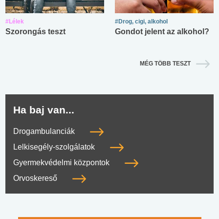
#Lélek
#Drog, cigi, alkohol
Szorongás teszt
Gondot jelent az alkohol?
MÉG TÖBB TESZT
Ha baj van...
Drogambulanciák
Lelkisegély-szolgálatok
Gyermekvédelmi központok
Orvoskereső