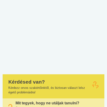
Kérdésed van?
Kérdezz orvos szakértőinktől, és biztosan választ lelsz
égető problémáidra!
Mit tegyek, hogy ne utáljak tanulni?