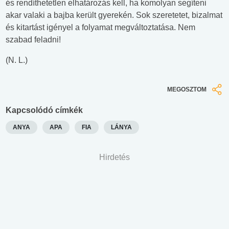
és rendíthetetlen elhatározás kell, ha komolyan segíteni
akar valaki a bajba került gyerekén. Sok szeretetet, bizalmat
és kitartást igényel a folyamat megváltoztatása. Nem
szabad feladni!
(N. L.)
MEGOSZTOM
Kapcsolódó címkék
ANYA
APA
FIA
LÁNYA
Hirdetés