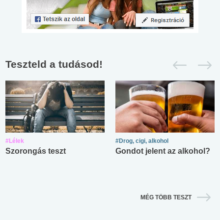
Teszteld a tudásod!
#Lélek
#Drog, cigi, alkohol
Szorongás teszt
Gondot jelent az alkohol?
MÉG TÖBB TESZT