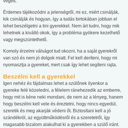
végett.
Érdemes tájékozódni a jelenségről, mi ez, miért csinálják,
kik csinálják és hogyan, így a tudás birtokában jobban el
lehet beszélgetni a tini gyerekkel. Nem árt tudni, hogy mik
lehetnek a kiváltó okok, így a probléma gyökere kezelhető
vagy megszüntethető.
Komoly érzelmi válságot tud okozni, ha a saját gyerekről
van szó és nem jó dolgok miatt. Fel kell deríteni, hogy mi
nyomasztja a gyereket, mert csak így lehet segíteni rajta.
Beszélni kell a gyerekkel
Igen nehéz és fájdalmas lehet a szülőnek ilyenkor a
gyereke felé közeledni, a félelem ránehezedik az emberre,
hogy mit is kéne neki mondani, de nem az a lényeg, hanem
hogy beszélni kell vele és éreztetni, hogy nincs egyedül,
szeretik és meg akarják védeni őt. Biztosítani kell a jó
szándékról, az együttműködésről és a szeretetről, így
magasabb bizalom alakulhat ki a gyerekben a szülő iránt.