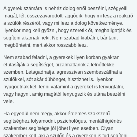
A gyerek számára is nehéz dolog erről beszélni, szégyelli
magát, fél, összezavarodott, aggódik, hogy mi lesz a reakció
a szülők részéről, vagy mi lesz a dolog következménye.
Ilyenkor meg kell győzni, hogy szeretik őt, meghallgatják és
segíteni akarnak neki. Nem szabad kiabálni, bántani,
megbüntetni, mert akkor rosszabb lesz.
Nem szabad feladni, a gyerekek ilyen korban gyakran
elutasítják a segítséget, bizalmatlanok a felnőttekkel
szemben. Letagadhatja, agresszívan szembeszállhat a
szülőkkel, sőt akár dühönget, hisztizhet is. Ilyenkor
nyugodtnak kell lenni valamint a gyereket is lenyugtatni,
vagy hagyni, amíg magától lenyugszik és utána beszélni
vele.
Ha egyedül nem megy, akkor érdemes szakszerű
segítséghez folyamodni, pszichológus, mentálhigiénés
szakember segítsége jól jöhet ilyen esetben. Olyan
szakember kell, aki a szülőn és a gyereken is tud segíteni,