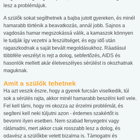
lesz a problémájuk.
A szülők sokat segíthetnek a bajba jutott gyereken, és minél
hamarabb történik a beavatkozás, annál jobb. Sajnos a
vagdosás hamar megszokássá válik, a kamaszok könnyen
le tudják így vezetni a feszültséget, és egy idő után
ragaszkodnak a saját bevált megoldásukhoz. Ráadásul
többféle veszélyt is rejt a dolog, sebfertőzés, AIDS és
hasonlók mellett akár életveszélyes sérülést is okozhatnak
maguknak.
Amit a szülők tehetnek
Ha azt veszik észre, hogy a gyerek furcsán viselkedik, túl
sok a sérülés rajta, akkor minél hamarabb beszélni kell vele.
Fel kell tárni, hogy mi okozza az érzelmi problémát, és
segíteni kell neki túljutni azon - érdemes szakértőt is
bevonni ilyen esetben. Nem szabad fenyegetni vagy
rátámadni, mert akkor csak rosszabb lesz a dolog, és
odavész a szülőkbe vetett bizalma is. Támogatni és