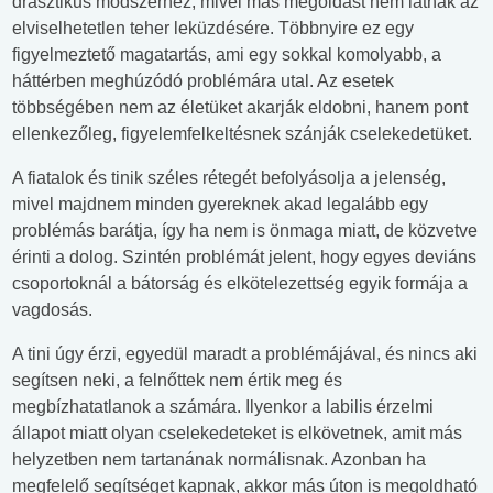
drasztikus módszerhez, mivel más megoldást nem látnak az
elviselhetetlen teher leküzdésére. Többnyire ez egy
figyelmeztető magatartás, ami egy sokkal komolyabb, a
háttérben meghúzódó problémára utal. Az esetek
többségében nem az életüket akarják eldobni, hanem pont
ellenkezőleg, figyelemfelkeltésnek szánják cselekedetüket.
A fiatalok és tinik széles rétegét befolyásolja a jelenség,
mivel majdnem minden gyereknek akad legalább egy
problémás barátja, így ha nem is önmaga miatt, de közvetve
érinti a dolog. Szintén problémát jelent, hogy egyes deviáns
csoportoknál a bátorság és elkötelezettség egyik formája a
vagdosás.
A tini úgy érzi, egyedül maradt a problémájával, és nincs aki
segítsen neki, a felnőttek nem értik meg és
megbízhatatlanok a számára. Ilyenkor a labilis érzelmi
állapot miatt olyan cselekedeteket is elkövetnek, amit más
helyzetben nem tartanának normálisnak. Azonban ha
megfelelő segítséget kapnak, akkor más úton is megoldható