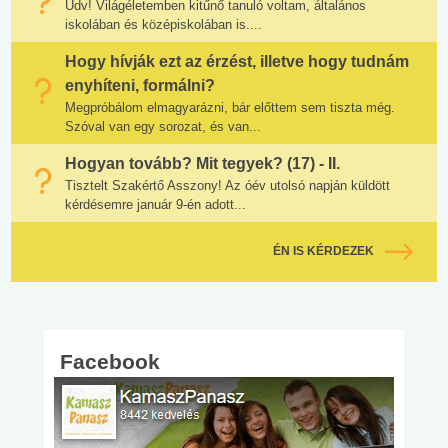
Üdv! Világéletemben kitűnő tanuló voltam, általános
iskolában és középiskolában is....
Hogy hívják ezt az érzést, illetve hogy tudnám
enyhíteni, formálni?
Megpróbálom elmagyarázni, bár előttem sem tiszta még.
Szóval van egy sorozat, és van...
Hogyan tovább? Mit tegyek? (17) - II.
Tisztelt Szakértő Asszony! Az óév utolsó napján küldött
kérdésemre január 9-én adott...
ÉN IS KÉRDEZEK
Facebook