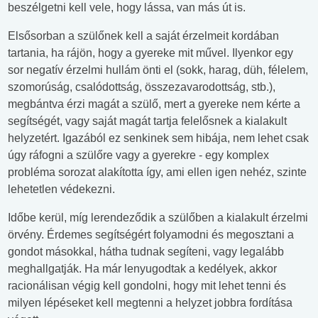
beszélgetni kell vele, hogy lássa, van más út is.
Elsősorban a szülőnek kell a saját érzelmeit kordában
tartania, ha rájön, hogy a gyereke mit művel. Ilyenkor egy
sor negatív érzelmi hullám önti el (sokk, harag, düh, félelem,
szomorúság, csalódottság, összezavarodottság, stb.),
megbántva érzi magát a szülő, mert a gyereke nem kérte a
segítségét, vagy saját magát tartja felelősnek a kialakult
helyzetért. Igazából ez senkinek sem hibája, nem lehet csak
úgy ráfogni a szülőre vagy a gyerekre - egy komplex
probléma sorozat alakította így, ami ellen igen nehéz, szinte
lehetetlen védekezni.
Időbe kerül, míg lerendeződik a szülőben a kialakult érzelmi
örvény. Érdemes segítségért folyamodni és megosztani a
gondot másokkal, hátha tudnak segíteni, vagy legalább
meghallgatják. Ha már lenyugodtak a kedélyek, akkor
racionálisan végig kell gondolni, hogy mit lehet tenni és
milyen lépéseket kell megtenni a helyzet jobbra fordítása