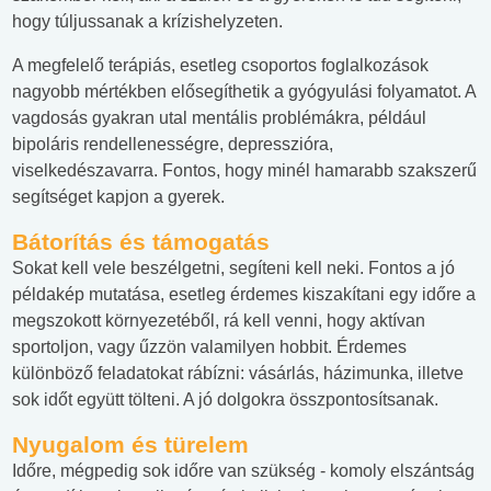
hogy túljussanak a krízishelyzeten.
A megfelelő terápiás, esetleg csoportos foglalkozások
nagyobb mértékben elősegíthetik a gyógyulási folyamatot. A
vagdosás gyakran utal mentális problémákra, például
bipoláris rendellenességre, depresszióra,
viselkedészavarra. Fontos, hogy minél hamarabb szakszerű
segítséget kapjon a gyerek.
Bátorítás és támogatás
Sokat kell vele beszélgetni, segíteni kell neki. Fontos a jó
példakép mutatása, esetleg érdemes kiszakítani egy időre a
megszokott környezetéből, rá kell venni, hogy aktívan
sportoljon, vagy űzzön valamilyen hobbit. Érdemes
különböző feladatokat rábízni: vásárlás, házimunka, illetve
sok időt együtt tölteni. A jó dolgokra összpontosítsanak.
Nyugalom és türelem
Időre, mégpedig sok időre van szükség - komoly elszántság