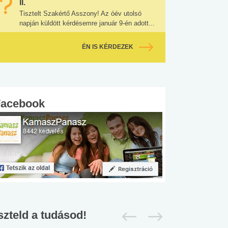
II.
Tisztelt Szakértő Asszony! Az óév utolsó
napján küldött kérdésemre január 9-én adott...
ÉN IS KÉRDEZEK
Facebook
szteld a tudásod!