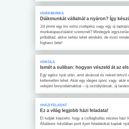
#DIÁKMUNKA
Diákmunkát vállalnál a nyáron? Így készül
Jól jönne egy kis extra zsebpénz vagy egy új laptopr
munkatapasztalatot szereznél? Mindegyik egyszerű
próbáltad, akkor nehéz lehet elindulni, de most mi
foghass bele!
#ISKOLA
Ismét a suliban: hogyan vészeld át az e
Egy egész nyár után, amit alvással és neked tetsző d
kellemetlen lehet. Akár egy ideges újonc vagy, akár 
velejáró bonyodalmakkal – új osztálytársak, új tanáro
#HÁZI FELADAT
Ez a világ legjobb házi feladata!
El tudják képzelni, hogy a csillaghullás nézése házi
Általános Iskolában pont ilyen feladatokat kaptak ny