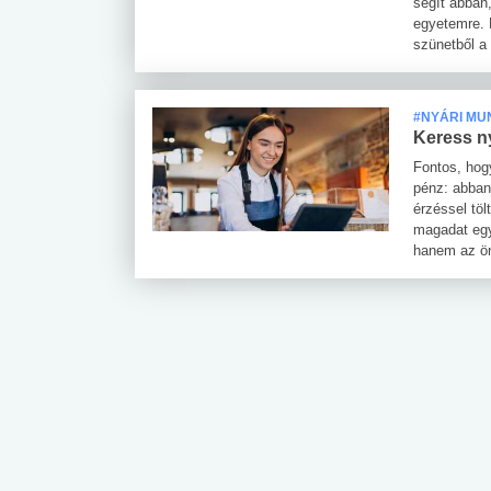
segít abban,
egyetemre. 
szünetből a 
#NYÁRI MU
Keress n
Fontos, hog
pénz: abban
érzéssel töl
magadat egy
hanem az ön