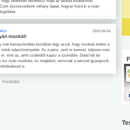
 hogy sikeresen felvételizz majd az általad kiválasztott
Ezért összeszedtünk néhány tippet, hogyan hozd ki a nyári
legtöbbet.
NKA
2025.06.04.
yári munkát!
y már kamaszkorban tisztában légy azzal, hogy munkád értéke a
 mérik teljesítményedet. Az a pénz, amit te keresel, teljesen más
t el, mint az, amit szüleidtől kapsz a szünidőre. Dobd hát be
 kis nyári munkára, és meglátod, nemcsak a pénzed gyarapszik,
értékelésed is.
Hirdetés
Te