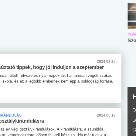
#Suli, munka
#Suli, munka
#Lél
Angol középfokú
Internet-függőség
Szo
nyelvvizsga teszt -
teszt
No.42
2024.08.30.
ztató tippek, hogy jól induljon a szeptember
ással töltött, élvezetes nyári napoknak hamarosan végük szakad.
 iskola, és ez a legtöbb embernek nem épp a boldogság forrása.
H
D
KIRÁNDULÁS
2024.05.17.
L
osztálykirándulásra
az év végi osztálykirándulások. A kirándulásra, a szünidős
G
kra, kempingezésre időben fel kell készülni. Ha már tudjuk a