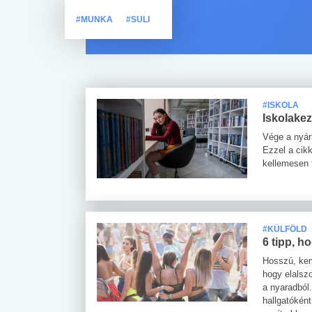
#MUNKA
#SULI
#ISKOLA
Iskolakez
Vége a nyárn
Ezzel a cikk
kellemesen t
#KÜLFÖLD
6 tipp, h
Hosszú, kem
hogy elalszo
a nyaradból.
hallgatóként