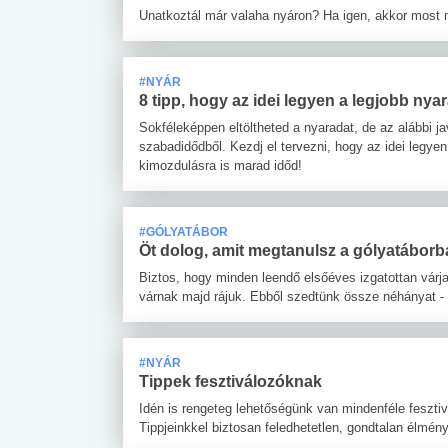
Unatkoztál már valaha nyáron? Ha igen, akkor most 
#NYÁR
8 tipp, hogy az idei legyen a legjobb nya
Sokféleképpen eltöltheted a nyaradat, de az alábbi j
szabadidődből. Kezdj el tervezni, hogy az idei legyen
kimozdulásra is marad időd!
#GÓLYATÁBOR
Öt dolog, amit megtanulsz a gólyatábor
Biztos, hogy minden leendő elsőéves izgatottan várj
várnak majd rájuk. Ebből szedtünk össze néhányat - 
#NYÁR
Tippek fesztiválozóknak
Idén is rengeteg lehetőségünk van mindenféle feszti
Tippjeinkkel biztosan feledhetetlen, gondtalan élmény