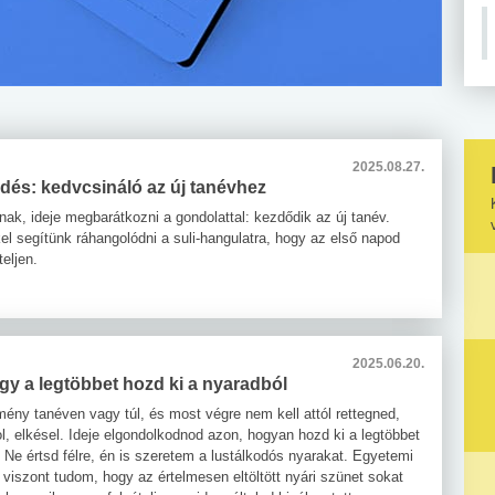
2025.08.27.
dés: kedvcsináló az új tanévhez
ak, ideje megbarátkozni a gondolattal: kezdődik az új tanév.
el segítünk ráhangolódni a suli-hangulatra, hogy az első napod
eljen.
2025.06.20.
ogy a legtöbbet hozd ki a nyaradból
ény tanéven vagy túl, és most végre nem kell attól rettegned,
l, elkésel. Ideje elgondolkodnod azon, hogyan hozd ki a legtöbbet
 Ne értsd félre, én is szeretem a lustálkodós nyarakat. Egyetemi
 viszont tudom, hogy az értelmesen eltöltött nyári szünet sokat