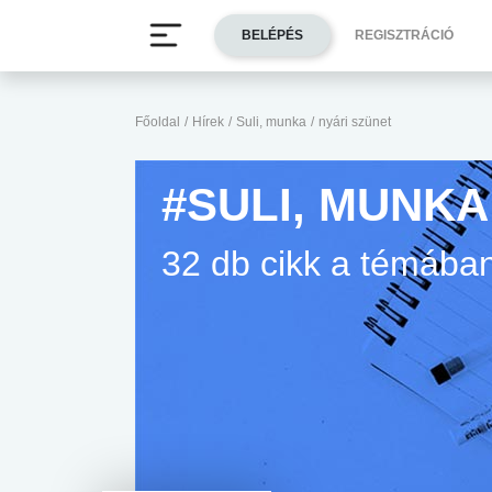
BELÉPÉS
REGISZTRÁCIÓ
Főoldal
/
Hírek
/
Suli, munka
/
nyári szünet
#SULI, MUNKA
32 db cikk a témába