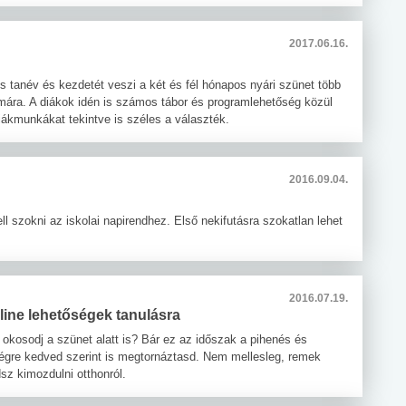
2017.06.16.
s tanév és kezdetét veszi a két és fél hónapos nyári szünet több
ámára. A diákok idén is számos tábor és programlehetőség közül
diákmunkákat tekintve is széles a választék.
2016.09.04.
l szokni az iskolai napirendhez. Első nekifutásra szokatlan lehet
2016.07.19.
line lehetőségek tanulásra
 okosodj a szünet alatt is? Bár ez az időszak a pihenés és
t végre kedved szerint is megtornáztasd. Nem mellesleg, remek
sz kimozdulni otthonról.