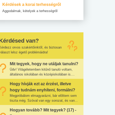
Kérdések a korai terhességről
Aggodalmak, kételyek a terhességről
Kérdésed van?
Kérdezz orvos szakértőinktől, és biztosan
választ lelsz égető problémáidra!
Mit tegyek, hogy ne utáljak tanulni?
Üdv! Világéletemben kitűnő tanuló voltam,
általános iskolában és középiskolában is....
Hogy hívják ezt az érzést, illetve
hogy tudnám enyhíteni, formálni?
Megpróbálom elmagyarázni, bár előttem sem
tiszta még. Szóval van egy sorozat, és van...
Hogyan tovább? Mit tegyek? (17) -