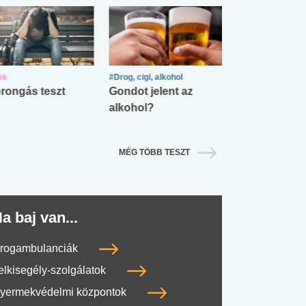
ek
#Drog, cigi, alkohol
#Zöldövezet
rongás teszt
Gondot jelent az
Mekkora az ö
alkohol?
lábnyomod?
MÉG TÖBB TESZT
a baj van...
rogambulanciák
elkisegély-szolgálatok
yermekvédelmi központok