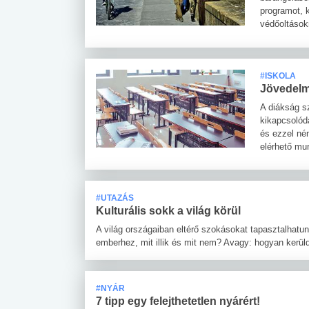
programot, 
védőoltások
#ISKOLA
Jövedelm
A diákság s
kikapcsolód
és ezzel né
elérhető mu
#UTAZÁS
Kulturális sokk a világ körül
A világ országaiban eltérő szokásokat tapasztalhatunk
emberhez, mit illik és mit nem? Avagy: hogyan kerüld
#NYÁR
7 tipp egy felejthetetlen nyárért!