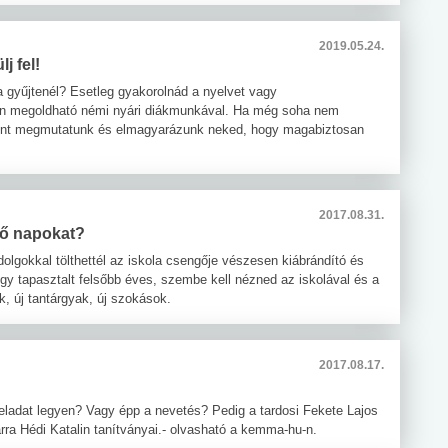
2019.05.24.
j fel!
a gyűjtenél? Esetleg gyakorolnád a nyelvet vagy
en megoldható némi nyári diákmunkával. Ha még soha nem
ndent megmutatunk és elmagyarázunk neked, hogy magabiztosan
2017.08.31.
lső napokat?
olgokkal tölthettél az iskola csengője vészesen kiábrándító és
egy tapasztalt felsőbb éves, szembe kell nézned az iskolával és a
k, új tantárgyak, új szokások.
2017.08.17.
 feladat legyen? Vagy épp a nevetés? Pedig a tardosi Fekete Lajos
árra Hédi Katalin tanítványai.- olvasható a kemma-hu-n.