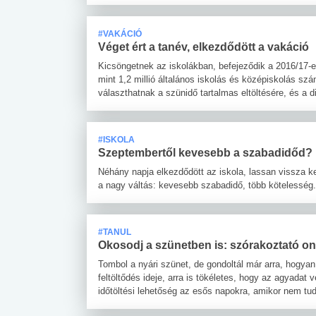
#VAKÁCIÓ
Véget ért a tanév, elkezdődött a vakáció
Kicsöngetnek az iskolákban, befejeződik a 2016/17-e
mint 1,2 millió általános iskolás és középiskolás sz
választhatnak a szünidő tartalmas eltöltésére, és a 
#ISKOLA
Szeptembertől kevesebb a szabadidőd?
Néhány napja elkezdődött az iskola, lassan vissza kel
a nagy váltás: kevesebb szabadidő, több kötelesség.
#TANUL
Okosodj a szünetben is: szórakoztató on
Tombol a nyári szünet, de gondoltál már arra, hogyan
feltöltődés ideje, arra is tökéletes, hogy az agyada
időtöltési lehetőség az esős napokra, amikor nem tud