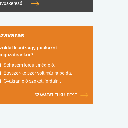
rvoskereső
Szavazás
zoktál lesni vagy puskázni
olgozatíráskor?
Sohasem fordult még elő.
Egyszer-kétszer volt már rá példa.
Gyakran elő szokott fordulni.
SZAVAZAT ELKÜLDÉSE