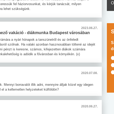
O
keressük fel háziorvosunkat, és kérjük tanácsát, milyen
ra lehet szükségünk.
2023.06.27.
ező vakáció - diákmunka Budapest városában
zámára a nyári hónapok a tanszünetről és az önfeledt
S
ásról szólnak. Ha valaki azonban hasznosabban töltené az idejét
d
mi pénzt is keresne, számos, kifejezetten diákok számára
nkalehetőség is adódik a fővárosban és környékén. (x)
2020.07.08.
. Mennyi borravalót illik adni, mennyire álljak közel egy idegen
 el a kellemetlen helyzeteket külföldön?
2020.06.27.