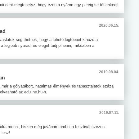
mindent megtehetsz, hogy ezen a nyáron egy percig se tétlenkedj!
2020.06.15.
rad
avaslatok segíthetnek, hogy a lehető legtöbbet kihozd a
 a legjobb nyarad, és eleget tudj pihenni, miközben a
2019.08.04.
ban
a már a gólyatábort, hatalmas élmények és tapasztalatok százai
olvasható az eduline.hu-n.
2019.07.11.
válra menni, hiszen még javában tombol a fesztivál-szezon.
 lesz!