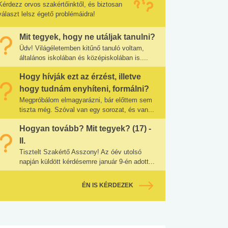
Kérdezz orvos szakértőinktől, és biztosan
választ lelsz égető problémáidra!
Mit tegyek, hogy ne utáljak tanulni?
Üdv! Világéletemben kitűnő tanuló voltam,
általános iskolában és középiskolában is....
Hogy hívják ezt az érzést, illetve
hogy tudnám enyhíteni, formálni?
Megpróbálom elmagyarázni, bár előttem sem
tiszta még. Szóval van egy sorozat, és van...
Hogyan tovább? Mit tegyek? (17) -
II.
Tisztelt Szakértő Asszony! Az óév utolsó
napján küldött kérdésemre január 9-én adott...
ÉN IS KÉRDEZEK