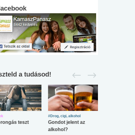
Facebook
szteld a tudásod!
ek
#Drog, cigi, alkohol
#Zöldövezet
rongás teszt
Gondot jelent az
Mekkora az ö
alkohol?
lábnyomod?