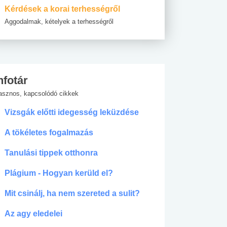
Kérdések a korai terhességről
Aggodalmak, kételyek a terhességről
nfotár
asznos, kapcsolódó cikkek
Vizsgák előtti idegesség leküzdése
A tökéletes fogalmazás
Tanulási tippek otthonra
Plágium - Hogyan kerüld el?
Mit csinálj, ha nem szereted a sulit?
Az agy eledelei