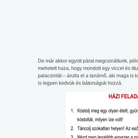
De már akkor együtt párat megcsináltunk, péld
mehetett haza, hogy mondott egy viccet és itt
palacsintát – árulta el a tanárnő, aki maga is 
is legyen kedvük és bátorságuk hozzá.