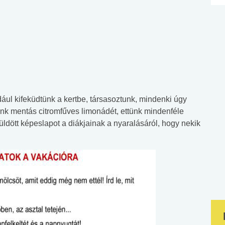
ául kifeküdtünk a kertbe, társasoztunk, mindenki úgy
unk mentás citromfűves limonádét, ettünk mindenféle
küldött képeslapot a diákjainak a nyaralásáról, hogy nekik