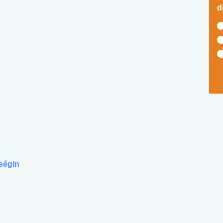
d
ségin