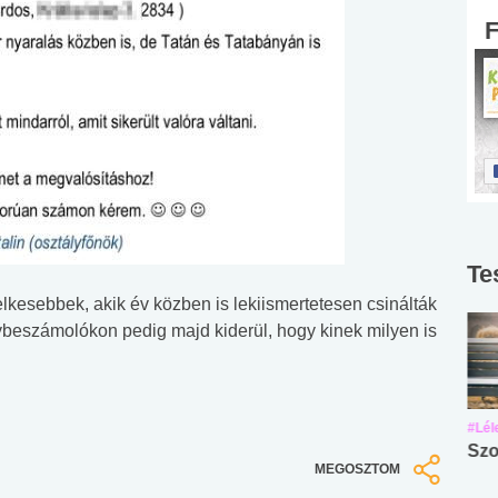
Te
elkesebbek, akik év közben is lekiismertetesen csinálták
ybeszámolókon pedig majd kiderül, hogy kinek milyen is
#Suli, munka
#Suli, munka
#Lél
Angol középfokú
Internet-függőség
Szo
MEGOSZTOM
nyelvvizsga teszt -
teszt