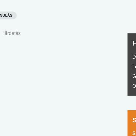
No.42
ANULÁS
Hirdetés
H
D
L
G
O
S