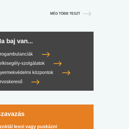
MÉG TÖBB TESZT
a baj van...
rogambulanciák
elkisegély-szolgálatok
yermekvédelmi központok
rvoskereső
Szavazás
zoktál lesni vagy puskázni