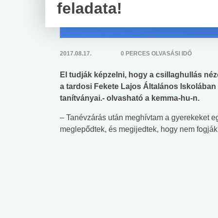
feladata!
2017.08.17.
0 PERCES OLVASÁSI IDŐ
El tudják képzelni, hogy a csillaghullás n
a tardosi Fekete Lajos Általános Iskolában 
tanítványai.- olvasható a kemma-hu-n.
– Tanévzárás után meghívtam a gyerekeket egy
meglepődtek, és megijedtek, hogy nem fogják 