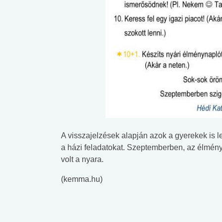
A visszajelzések alapján azok a gyerekek is l
a házi feladatokat. Szeptemberben, az élmén
volt a nyara.
(kemma.hu)
 alkohol
#Zöldövezet
#Betegségek
lent az
Mekkora az ökológiai
Elsősegély
lábnyomod?
tudásteszt