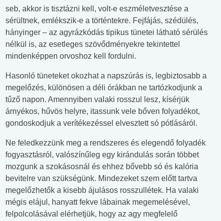
seb, akkor is tisztázni kell, volt-e eszméletvesztése a
sérültnek, emlékszik-e a történtekre. Fejfájás, szédülés,
hányinger – az agyrázkódás tipikus tünetei látható sérülés
nélkül is, az esetleges szövődményekre tekintettel
mindenképpen orvoshoz kell fordulni.
Hasonló tüneteket okozhat a napszúrás is, legbiztosabb a
megelőzés, különösen a déli órákban ne tartózkodjunk a
tűző napon. Amennyiben valaki rosszul lesz, kísérjük
árnyékos, hűvös helyre, itassunk vele bőven folyadékot,
gondoskodjuk a verítékezéssel elvesztett só pótlásáról.
Ne feledkezzünk meg a rendszeres és elegendő folyadék
fogyasztásról, valószínűleg egy kirándulás során többet
mozgunk a szokásosnál és ehhez bővebb só és kalória
bevitelre van szükségünk. Mindezeket szem előtt tartva
megelőzhetők a kisebb ájulásos rosszullétek. Ha valaki
mégis elájul, hanyatt fekve lábainak megemelésével,
felpolcolásával elérhetjük, hogy az agy megfelelő