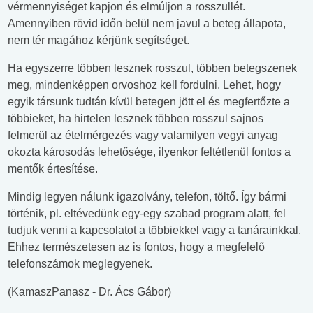
vérmennyiséget kapjon és elmúljon a rosszullét.
Amennyiben rövid időn belül nem javul a beteg állapota,
nem tér magához kérjünk segítséget.
Ha egyszerre többen lesznek rosszul, többen betegszenek
meg, mindenképpen orvoshoz kell fordulni. Lehet, hogy
egyik társunk tudtán kívül betegen jött el és megfertőzte a
többieket, ha hirtelen lesznek többen rosszul sajnos
felmerül az ételmérgezés vagy valamilyen vegyi anyag
okozta károsodás lehetősége, ilyenkor feltétlenül fontos a
mentők értesítése.
Mindig legyen nálunk igazolvány, telefon, töltő. Így bármi
történik, pl. eltévedünk egy-egy szabad program alatt, fel
tudjuk venni a kapcsolatot a többiekkel vagy a tanárainkkal.
Ehhez természetesen az is fontos, hogy a megfelelő
telefonszámok meglegyenek.
(KamaszPanasz - Dr. Ács Gábor)