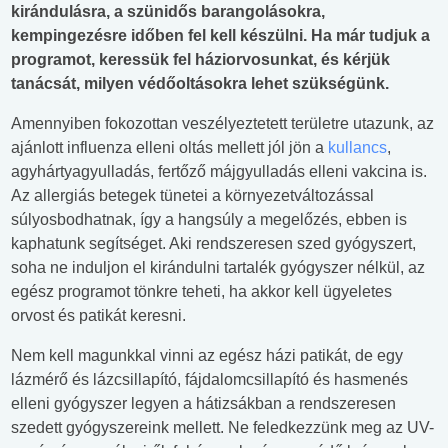
kirándulásra, a szünidős barangolásokra,
kempingezésre időben fel kell készülni. Ha már tudjuk a
programot, keressük fel háziorvosunkat, és kérjük
tanácsát, milyen védőoltásokra lehet szükségünk.
Amennyiben fokozottan veszélyeztetett területre utazunk, az
ajánlott influenza elleni oltás mellett jól jön a
kullancs
,
agyhártyagyulladás, fertőző májgyulladás elleni vakcina is.
Az allergiás betegek tünetei a környezetváltozással
súlyosbodhatnak, így a hangsúly a megelőzés, ebben is
kaphatunk segítséget. Aki rendszeresen szed gyógyszert,
soha ne induljon el kirándulni tartalék gyógyszer nélkül, az
egész programot tönkre teheti, ha akkor kell ügyeletes
orvost és patikát keresni.
Nem kell magunkkal vinni az egész házi patikát, de egy
lázmérő és lázcsillapító, fájdalomcsillapító és hasmenés
elleni gyógyszer legyen a hátizsákban a rendszeresen
szedett gyógyszereink mellett. Ne feledkezzünk meg az UV-