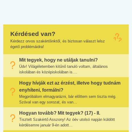
Kérdésed van?
Kérdezz orvos szakértőinktől, és biztosan választ lelsz
égető problémáidra!
Mit tegyek, hogy ne utáljak tanulni?
Üdv! Világéletemben kitűnő tanuló voltam, általános
iskolában és középiskolában is....
Hogy hívják ezt az érzést, illetve hogy tudnám
enyhíteni, formálni?
Megpróbálom elmagyarázni, bár előttem sem tiszta még.
Szóval van egy sorozat, és van...
Hogyan tovább? Mit tegyek? (17) - II.
Tisztelt Szakértő Asszony! Az óév utolsó napján küldött
kérdésemre január 9-én adott...