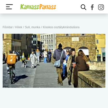
Főoldal
/
Hírek
/
Suli, munka
/
Kisokos osztálykirándulásra