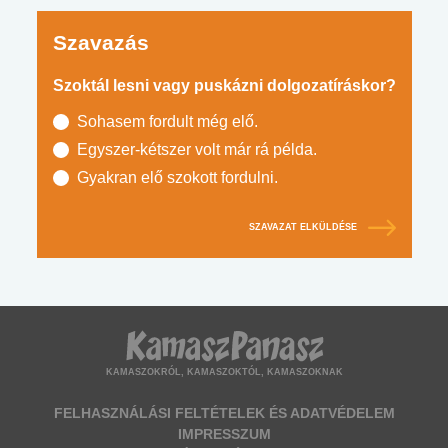
Szavazás
Szoktál lesni vagy puskázni dolgozatíráskor?
Sohasem fordult még elő.
Egyszer-kétszer volt már rá példa.
Gyakran elő szokott fordulni.
SZAVAZAT ELKÜLDÉSE
KAMASZOKRÓL, KAMASZOKTÓL, KAMASZOKNAK
FELHASZNÁLÁSI FELTÉTELEK ÉS ADATVÉDELEM
IMPRESSZUM