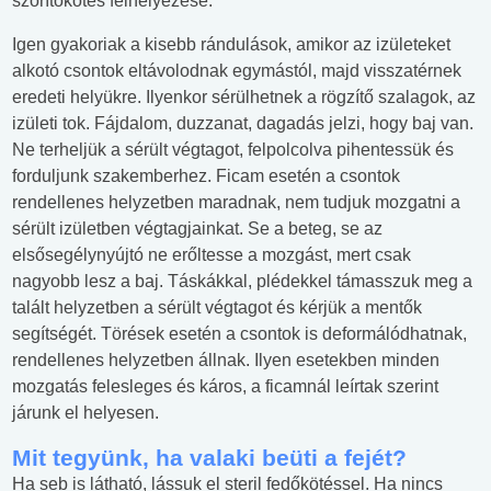
szorítókötés felhelyezése.
Igen gyakoriak a kisebb rándulások, amikor az izületeket
alkotó csontok eltávolodnak egymástól, majd visszatérnek
eredeti helyükre. Ilyenkor sérülhetnek a rögzítő szalagok, az
izületi tok. Fájdalom, duzzanat, dagadás jelzi, hogy baj van.
Ne terheljük a sérült végtagot, felpolcolva pihentessük és
forduljunk szakemberhez. Ficam esetén a csontok
rendellenes helyzetben maradnak, nem tudjuk mozgatni a
sérült izületben végtagjainkat. Se a beteg, se az
elsősegélynyújtó ne erőltesse a mozgást, mert csak
nagyobb lesz a baj. Táskákkal, plédekkel támasszuk meg a
talált helyzetben a sérült végtagot és kérjük a mentők
segítségét. Törések esetén a csontok is deformálódhatnak,
rendellenes helyzetben állnak. Ilyen esetekben minden
mozgatás felesleges és káros, a ficamnál leírtak szerint
járunk el helyesen.
Mit tegyünk, ha valaki beüti a fejét?
Ha seb is látható, lássuk el steril fedőkötéssel. Ha nincs