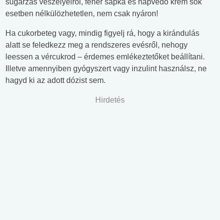
sugárzás veszélyeiről, fehér sapka és napvédő krém sok
esetben nélkülözhetetlen, nem csak nyáron!
Ha cukorbeteg vagy, mindig figyelj rá, hogy a kirándulás
alatt se feledkezz meg a rendszeres evésről, nehogy
leessen a vércukrod – érdemes emlékeztetőket beállítani.
Illetve amennyiben gyógyszert vagy inzulint használsz, ne
hagyd ki az adott dózist sem.
Hirdetés