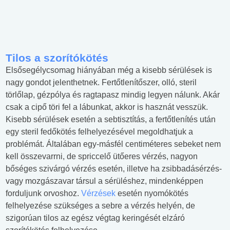
Tilos a szorítókötés
Elsősegélycsomag hiányában még a kisebb sérülések is
nagy gondot jelenthetnek. Fertőtlenítőszer, olló, steril
törlőlap, gézpólya és ragtapasz mindig legyen nálunk. Akár
csak a cipő töri fel a lábunkat, akkor is hasznát vesszük.
Kisebb sérülések esetén a sebtisztítás, a fertőtlenítés után
egy steril fedőkötés felhelyezésével megoldhatjuk a
problémát. Általában egy-másfél centiméteres sebeket nem
kell összevarrni, de spriccelő ütőeres vérzés, nagyon
bőséges szivárgó vérzés esetén, illetve ha zsibbadásérzés-
vagy mozgászavar társul a sérüléshez, mindenképpen
forduljunk orvoshoz.
Vérzések
esetén nyomókötés
felhelyezése szükséges a sebre a vérzés helyén, de
szigorúan tilos az egész végtag keringését elzáró