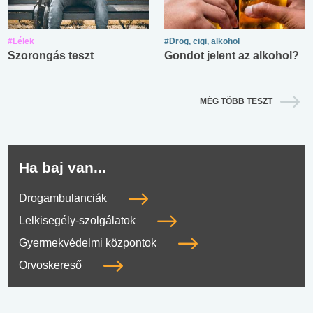
#Lélek
#Drog, cigi, alkohol
Szorongás teszt
Gondot jelent az alkohol?
MÉG TÖBB TESZT
Ha baj van...
Drogambulanciák
Lelkisegély-szolgálatok
Gyermekvédelmi központok
Orvoskereső