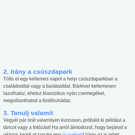
2. Irány a csúszdapark
Tölts el egy kellemes napot a helyi csúszdaparkban a
családoddal vagy a barátaiddal. Bárkivel kellemesen
lazulhatsz, ehetsz klasszikus nyári csemegéket,
megvillanthatod a fürdőruhádat.
3. Tanulj valamit
Vegyél pár órát valamilyen kurzuson, próbáld ki például a
táncot vagy a fotózást! Ha arról álmodozol, hogy bejárod a
világot, kezdj el tanulni egy
új nyelvet
! Vagy az is lehet,