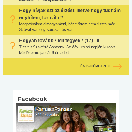
Hogy hívják ezt az érzést, illetve hogy tudnám
enyhíteni, formálni?
Megpróbálom elmagyarázni, bár előttem sem tiszta még.
Szóval van egy sorozat, és van...
Hogyan tovább? Mit tegyek? (17) - II.
Tisztelt Szakértő Asszony! Az óév utolsó napján küldött
kérdésemre január 9-én adott...
ÉN IS KÉRDEZEK
Facebook