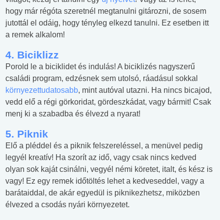
hogy már régóta szeretnél megtanulni gitározni, de sosem
jutottál el odáig, hogy tényleg elkezd tanulni. Ez esetben itt
a remek alkalom!
4. Biciklizz
Porold le a biciklidet és indulás! A biciklizés nagyszerű
családi program, edzésnek sem utolsó, ráadásul sokkal
környezettudatosabb
, mint autóval utazni. Ha nincs bicajod,
vedd elő a régi görkoridat, gördeszkádat, vagy bármit! Csak
menj ki a szabadba és élvezd a nyarat!
5. Piknik
Elő a pléddel és a piknik felszereléssel, a menüvel pedig
legyél kreatív! Ha szorít az idő, vagy csak nincs kedved
olyan sok kaját csinálni, vegyél némi köretet, italt, és kész is
vagy! Ez egy remek időtöltés lehet a kedveseddel, vagy a
barátaiddal, de akár egyedül is piknikezhetsz, miközben
élvezed a csodás nyári környezetet.