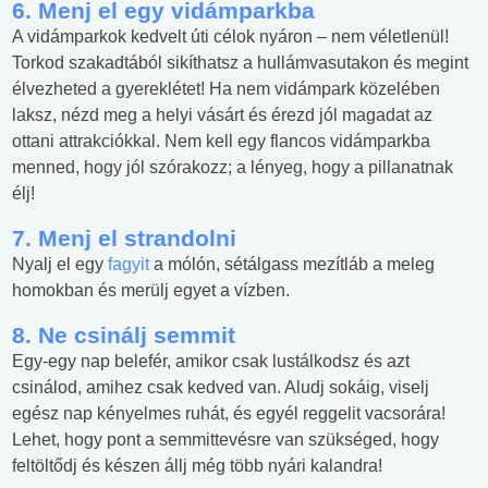
6. Menj el egy vidámparkba
A vidámparkok kedvelt úti célok nyáron – nem véletlenül!
Torkod szakadtából sikíthatsz a hullámvasutakon és megint
élvezheted a gyereklétet! Ha nem vidámpark közelében
laksz, nézd meg a helyi vásárt és érezd jól magadat az
ottani attrakciókkal. Nem kell egy flancos vidámparkba
menned, hogy jól szórakozz; a lényeg, hogy a pillanatnak
élj!
7. Menj el strandolni
Nyalj el egy
fagyit
a mólón, sétálgass mezítláb a meleg
homokban és merülj egyet a vízben.
8. Ne csinálj semmit
Egy-egy nap belefér, amikor csak lustálkodsz és azt
csinálod, amihez csak kedved van. Aludj sokáig, viselj
egész nap kényelmes ruhát, és egyél reggelit vacsorára!
Lehet, hogy pont a semmittevésre van szükséged, hogy
feltöltődj és készen állj még több nyári kalandra!