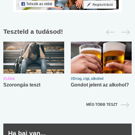
Teszteld a tudásod!
#Lélek
#Drog, cigi, alkohol
Szorongás teszt
Gondot jelent az alkohol?
MÉG TÖBB TESZT
Ha baj van...