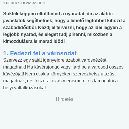
1 PERCES OLVASÁSI IDŐ
Sokféleképpen eltöltheted a nyaradat, de az alábbi
javaslatok segíthetnek, hogy a lehető legtöbbet kihozd a
szabadidődből. Kezdj el tervezni, hogy az idei legyen a
legjobb nyarad, és eleget tudj pihenni, miközben a
kimozdulásra is marad időd!
1. Fedezd fel a városodat
Szervezz egy saját igényeidre szabott városnézést
magadnak! Ha kávérajongó vagy, járd be a városod összes
kávézóját! Nem csak a környéken szervezhetsz utazást
magadnak, de jó szórakozás megismerni és támogatni a
helyi vállalkozásokat.
Hirdetés