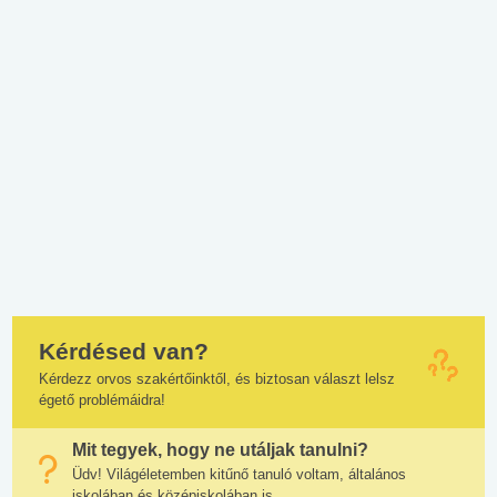
Kérdésed van?
Kérdezz orvos szakértőinktől, és biztosan választ lelsz
égető problémáidra!
Mit tegyek, hogy ne utáljak tanulni?
Üdv! Világéletemben kitűnő tanuló voltam, általános
iskolában és középiskolában is....