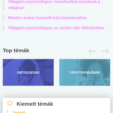
Világjáró pszichológus: ismerkedési szokások a
világban
Minden ember hasonlít házi kedvencéhez
Világjáró pszichológus: az iszlám nők öltözködése
Top témák
#BETEGSÉGEK
#TESTI PROBLÉMÁK
Kiemelt témák
Jogaid