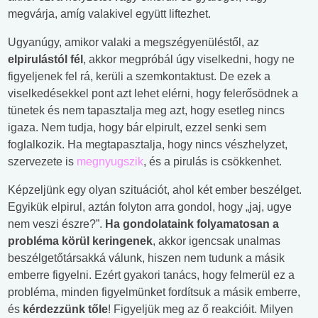
megvárja, amíg valakivel együtt liftezhet.
Ugyanúgy, amikor valaki a megszégyenüléstől, az
elpirulástól fél
, akkor megpróbál úgy viselkedni, hogy ne
figyeljenek fel rá, kerüli a szemkontaktust. De ezek a
viselkedésekkel pont azt lehet elérni, hogy felerősödnek a
tünetek és nem tapasztalja meg azt, hogy esetleg nincs
igaza. Nem tudja, hogy bár elpirult, ezzel senki sem
foglalkozik. Ha megtapasztalja, hogy nincs vészhelyzet,
szervezete is
megnyugszik
, és a pirulás is csökkenhet.
Képzeljünk egy olyan szituációt, ahol két ember beszélget.
Egyikük elpirul, aztán folyton arra gondol, hogy „jaj, ugye
nem veszi észre?”.
Ha gondolataink folyamatosan a
probléma körül keringenek
, akkor igencsak unalmas
beszélgetőtársakká válunk, hiszen nem tudunk a másik
emberre figyelni. Ezért gyakori tanács, hogy felmerül ez a
probléma, minden figyelmünket fordítsuk a másik emberre,
és
kérdezzünk tőle
! Figyeljük meg az ő reakcióit. Milyen