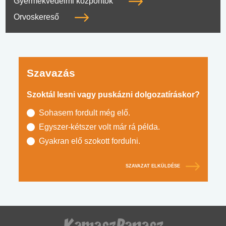
Gyermekvédelmi központok
Orvoskereső
Szavazás
Szoktál lesni vagy puskázni dolgozatíráskor?
Sohasem fordult még elő.
Egyszer-kétszer volt már rá példa.
Gyakran elő szokott fordulni.
SZAVAZAT ELKÜLDÉSE