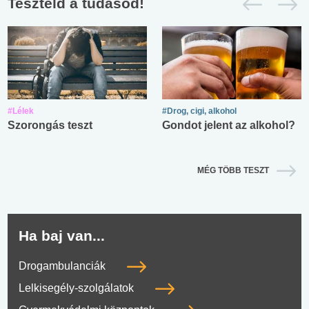
Teszteld a tudásod!
#Lélek
#Drog, cigi, alkohol
Szorongás teszt
Gondot jelent az alkohol?
MÉG TÖBB TESZT
Ha baj van...
Drogambulanciák
Lelkisegély-szolgálatok