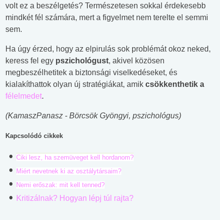
volt ez a beszélgetés? Természetesen sokkal érdekesebb
mindkét fél számára, mert a figyelmet nem terelte el semmi
sem.
Ha úgy érzed, hogy az elpirulás sok problémát okoz neked,
keress fel egy
pszichológust
, akivel közösen
megbeszélhetitek a biztonsági viselkedéseket, és
kialakíthattok olyan új stratégiákat, amik
csökkenthetik a
félelmedet
.
(KamaszPanasz - Börcsök Gyöngyi, pszichológus)
Kapcsolódó cikkek
Ciki lesz, ha szemüveget kell hordanom?
Miért nevetnek ki az osztálytársaim?
Nemi erőszak: mit kell tenned?
Kritizálnak? Hogyan lépj túl rajta?