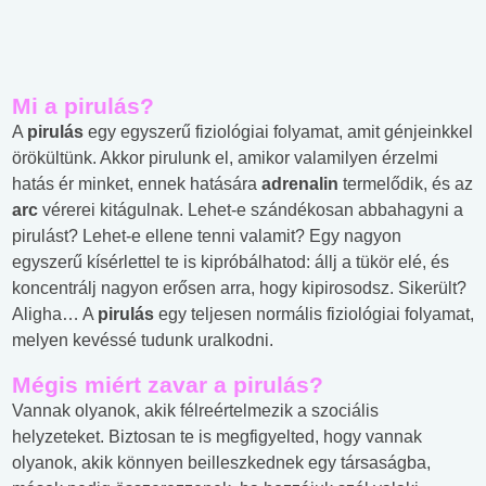
Mi a pirulás?
A
pirulás
egy egyszerű fiziológiai folyamat, amit génjeinkkel
örökültünk. Akkor pirulunk el, amikor valamilyen érzelmi
hatás ér minket, ennek hatására
adrenalin
termelődik, és az
arc
vérerei kitágulnak. Lehet-e szándékosan abbahagyni a
pirulást? Lehet-e ellene tenni valamit? Egy nagyon
egyszerű kísérlettel te is kipróbálhatod: állj a tükör elé, és
koncentrálj nagyon erősen arra, hogy kipirosodsz. Sikerült?
Aligha… A
pirulás
egy teljesen normális fiziológiai folyamat,
melyen kevéssé tudunk uralkodni.
Mégis miért zavar a pirulás?
Vannak olyanok, akik félreértelmezik a szociális
helyzeteket. Biztosan te is megfigyelted, hogy vannak
olyanok, akik könnyen beilleszkednek egy társaságba,