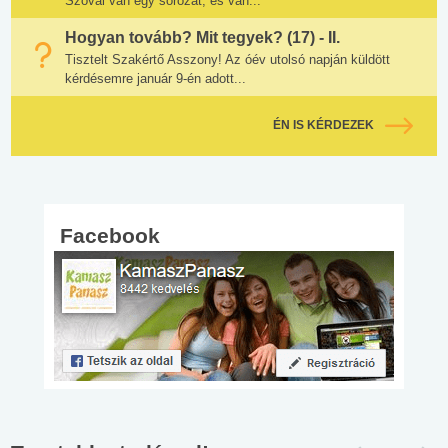
Szóval van egy sorozat, és van...
Hogyan tovább? Mit tegyek? (17) - II.
Tisztelt Szakértő Asszony! Az óév utolsó napján küldött
kérdésemre január 9-én adott...
ÉN IS KÉRDEZEK
Facebook