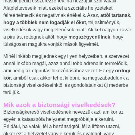
mások pedig összerezzenek, ha hozzájuk szól valaki.
Alapfeltevéseik miatt ezeket a szociális helyzeteket
félreértelmezik és negatívnak értékelik. Azaz,
attól tartanak,
hogy a többiek nem fogadják el őket
, teljesítményük,
viselkedésük vagy megjelenésük miatt. Akiket nagyon zavar
a pirulás, rettegnek attól, hogy
megszégyenülnek
, hogy
túlságosan magukra vonják mások figyelmét.
Minél inkább megijednek egy ilyen helyzetben, a szervezet
annál inkább reagál, azaz annál több adrenalin termelődik,
ami pedig az elpirulás fokozódásához vezet. Ez egy
ördögi
kör
, amiből csak akkor lehet kilépni, ha megszabadulunk a
biztonsági viselkedéseinktől és gondolatainkat új mederbe
terüljük.
Mik azok a biztonsági viselkedések?
Biztonságkereső viselkedésnek nevezzük azt, amikor az
egyén a katasztrófa helyzetet megpróbálja elkerülni.
Például, ha valaki fél a bezártságtól, fél a liftben utazni,
akkor ezt a helyzetet vagy elkerüli és gyalogol, vagy