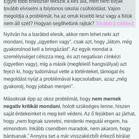
Egyre több tinédzser fekszik a kés alá, mert nem bírják
tovább elviselni a folytonos iskolai csúfolódást. Vajon
megoldja a problémát, ha az orruk kisebb lesz vagy a fülük
nem áll szét? Hogyan segíthetünk rajtuk?
Tovább a cikkhez
Nyilván ha a barátod elesik, akkor nem lehet neki azt
mondani, hogy „ügyetlen vagy”, csak azt, hogy „látom, még
gyakorolnod kell a bringázást”. Az egyik mondat a
személyiséget célozza meg, és azt negatívan címkézi
(ügyetlen vagy), míg a másik (megfelelő hangsúllyal) azt
fejezi ki, hogy tudomásul vette a történteket, támogat és
megoldást nyújt a problémával kapcsolatban, azaz „még
gyakorolj, hogy jobban menjen”.
Másoknak épp az okoz problémát, hogy
nem mernek
negatív kritikát mondani
, holott szükséges lenne, hiszen
saját érdekeinket is meg kell védeni. Az ő fejükben az járhat,
hogy „nem fognak szeretni, mindenki megutál engem, ha
elmondom. Inkább csendben maradok, nem akarom, hogy
bántsanak.” Annyira tart a már visszakézből érkező bírálat