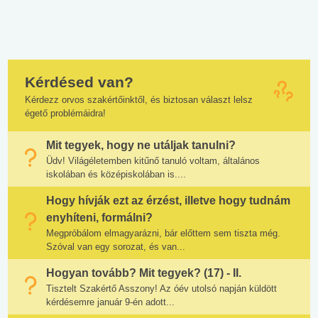
Kérdésed van?
Kérdezz orvos szakértőinktől, és biztosan választ lelsz
égető problémáidra!
Mit tegyek, hogy ne utáljak tanulni?
Üdv! Világéletemben kitűnő tanuló voltam, általános
iskolában és középiskolában is....
Hogy hívják ezt az érzést, illetve hogy tudnám
enyhíteni, formálni?
Megpróbálom elmagyarázni, bár előttem sem tiszta még.
Szóval van egy sorozat, és van...
Hogyan tovább? Mit tegyek? (17) - II.
Tisztelt Szakértő Asszony! Az óév utolsó napján küldött
kérdésemre január 9-én adott...