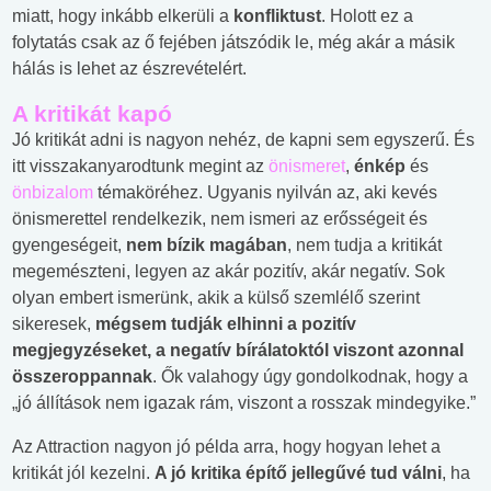
miatt, hogy inkább elkerüli a
konfliktust
. Holott ez a
folytatás csak az ő fejében játszódik le, még akár a másik
hálás is lehet az észrevételért.
A kritikát kapó
Jó kritikát adni is nagyon nehéz, de kapni sem egyszerű. És
itt visszakanyarodtunk megint az
önismeret
,
énkép
és
önbizalom
témaköréhez. Ugyanis nyilván az, aki kevés
önismerettel rendelkezik, nem ismeri az erősségeit és
gyengeségeit,
nem bízik magában
, nem tudja a kritikát
megemészteni, legyen az akár pozitív, akár negatív. Sok
olyan embert ismerünk, akik a külső szemlélő szerint
sikeresek,
mégsem tudják elhinni a pozitív
megjegyzéseket, a negatív bírálatoktól viszont azonnal
összeroppannak
. Ők valahogy úgy gondolkodnak, hogy a
„jó állítások nem igazak rám, viszont a rosszak mindegyike.”
Az Attraction nagyon jó példa arra, hogy hogyan lehet a
kritikát jól kezelni.
A jó kritika építő jellegűvé tud válni
, ha