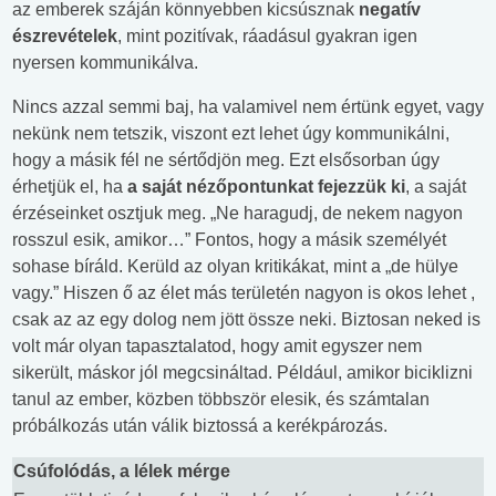
az emberek száján könnyebben kicsúsznak
negatív
észrevételek
, mint pozitívak, ráadásul gyakran igen
nyersen kommunikálva.
Nincs azzal semmi baj, ha valamivel nem értünk egyet, vagy
nekünk nem tetszik, viszont ezt lehet úgy kommunikálni,
hogy a másik fél ne sértődjön meg. Ezt elsősorban úgy
érhetjük el, ha
a saját nézőpontunkat fejezzük ki
, a saját
érzéseinket osztjuk meg. „Ne haragudj, de nekem nagyon
rosszul esik, amikor…” Fontos, hogy a másik személyét
sohase bíráld. Kerüld az olyan kritikákat, mint a „de hülye
vagy.” Hiszen ő az élet más területén nagyon is okos lehet ,
csak az az egy dolog nem jött össze neki. Biztosan neked is
volt már olyan tapasztalatod, hogy amit egyszer nem
sikerült, máskor jól megcsináltad. Például, amikor biciklizni
tanul az ember, közben többször elesik, és számtalan
próbálkozás után válik biztossá a kerékpározás.
Csúfolódás, a lélek mérge