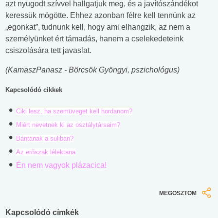
azt nyugodt szívvel hallgatjuk meg, és a javítószándékot
keressük mögötte. Ehhez azonban félre kell tennünk az
„egonkat”, tudnunk kell, hogy ami elhangzik, az nem a
személyünket ért támadás, hanem a cselekedeteink
csiszolására tett javaslat.
(KamaszPanasz - Börcsök Gyöngyi, pszichológus)
Kapcsolódó cikkek
Ciki lesz, ha szemüveget kell hordanom?
Miért nevetnek ki az osztálytársaim?
Bántanak a suliban?
Az erőszak lélektana
Én nem vagyok plázacica!
MEGOSZTOM
Kapcsolódó címkék