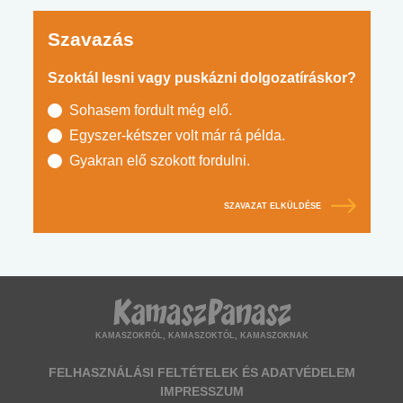
Szavazás
Szoktál lesni vagy puskázni dolgozatíráskor?
Sohasem fordult még elő.
Egyszer-kétszer volt már rá példa.
Gyakran elő szokott fordulni.
SZAVAZAT ELKÜLDÉSE
KAMASZOKRÓL, KAMASZOKTÓL, KAMASZOKNAK
FELHASZNÁLÁSI FELTÉTELEK ÉS ADATVÉDELEM
IMPRESSZUM