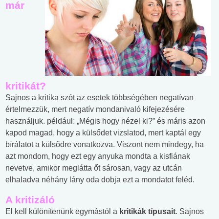
már
kritikát?
Sajnos a kritika szót az esetek többségében negatívan
értelmezzük, mert negatív mondanivaló kifejezésére
használjuk. például: „Mégis hogy nézel ki?” és máris azon
kapod magad, hogy a külsődet vizslatod, mert kaptál egy
bírálatot a külsődre vonatkozva. Viszont nem mindegy, ha
azt mondom, hogy ezt egy anyuka mondta a kisfiának
nevetve, amikor meglátta őt sárosan, vagy az utcán
elhaladva néhány lány oda dobja ezt a mondatot feléd.
A kritizáló
El kell különítenünk egymástól a
kritikák típusait
. Sajnos