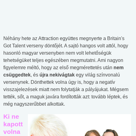
Néhány hete az Attraction együttes megnyerte a Britain's
Got Talent verseny döntőjét. A sajtó hangos volt attól, hogy
hasonló magyar versenyben nem volt lehetőségük
tehetségüket teljes egészében megmutatni. Ami nagyon
figyelemre méltó, hogy az első megmérettetés után
nem
csüggedtek
, és
újra nekivágtak
egy világ színvonalú
versenynek. Dönthettek volna úgy is, hogy a negatív
visszajelezések miatt nem folytatják a pályájukat. Mégsem
tették, sőt, a maguk javára fordították azt: tovább léptek, és
még nagyszerűbbet alkottak.
Ki ne
kapott
volna