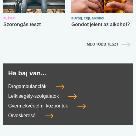
#Lélek
#Drog, cigi, alkohol
Szorongás teszt
Gondot jelent az alkohol?
MÉG TÖBB TESZT
Ha baj van...
Drogambulanciák
Lelkisegély-szolgálatok
Gyermekvédelmi központok
Orvoskereső