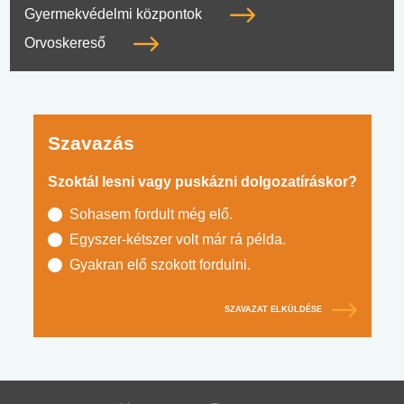
Gyermekvédelmi központok
Orvoskereső
Szavazás
Szoktál lesni vagy puskázni dolgozatíráskor?
Sohasem fordult még elő.
Egyszer-kétszer volt már rá példa.
Gyakran elő szokott fordulni.
SZAVAZAT ELKÜLDÉSE