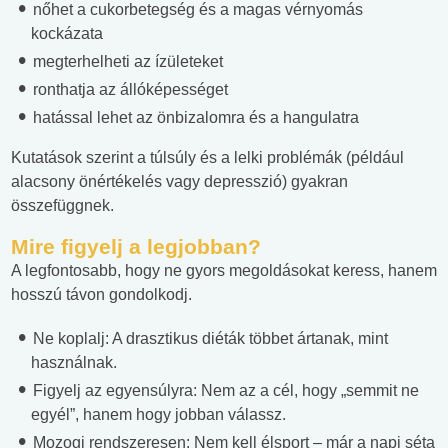
nőhet a cukorbetegség és a magas vérnyomás
kockázata
megterhelheti az ízületeket
ronthatja az állóképességet
hatással lehet az önbizalomra és a hangulatra
Kutatások szerint a túlsúly és a lelki problémák (például
alacsony önértékelés vagy depresszió) gyakran
összefüggnek.
Mire figyelj a legjobban?
A legfontosabb, hogy ne gyors megoldásokat keress, hanem
hosszú távon gondolkodj.
Ne koplalj: A drasztikus diéták többet ártanak, mint
használnak.
Figyelj az egyensúlyra: Nem az a cél, hogy „semmit ne
egyél”, hanem hogy jobban válassz.
Mozogj rendszeresen: Nem kell élsport – már a napi séta