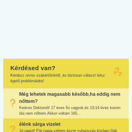
Kérdésed van?
Kérdezz orvos szakértőinktől, és biztosan választ lelsz
égető problémáidra!
Még lehetek magasabb később,ha eddig nem
nőttem?
Kedves Doktornő! 17 éves fiú vagyok,és 13-14 éves korom
óta nem nőttem.Akkor voltam 165...
élénk sárga vizelet
Jó napot! Pár napja vettem észre zuhanyzás közben (hát