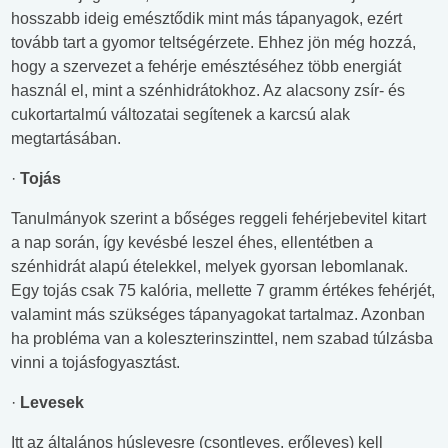
hosszabb ideig emésztődik mint más tápanyagok, ezért
tovább tart a gyomor teltségérzete. Ehhez jön még hozzá,
hogy a szervezet a fehérje emésztéséhez több energiát
használ el, mint a szénhidrátokhoz. Az alacsony zsír- és
cukortartalmú változatai segítenek a karcsú alak
megtartásában.
·
Tojás
Tanulmányok szerint a bőséges reggeli fehérjebevitel kitart
a nap során, így kevésbé leszel éhes, ellentétben a
szénhidrát alapú ételekkel, melyek gyorsan lebomlanak.
Egy tojás csak 75 kalória, mellette 7 gramm értékes fehérjét,
valamint más szükséges tápanyagokat tartalmaz. Azonban
ha probléma van a koleszterinszinttel, nem szabad túlzásba
vinni a tojásfogyasztást.
·
Levesek
Itt az általános húslevesre (csontleves, erőleves) kell