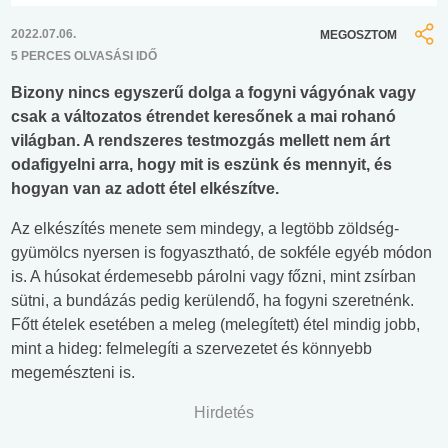
2022.07.06.
MEGOSZTOM
5 PERCES OLVASÁSI IDŐ
Bizony nincs egyszerű dolga a fogyni vágyónak vagy
csak a változatos étrendet keresőnek a mai rohanó
világban. A rendszeres testmozgás mellett nem árt
odafigyelni arra, hogy mit is eszünk és mennyit, és
hogyan van az adott étel elkészítve.
Az elkészítés menete sem mindegy, a legtöbb zöldség-
gyümölcs nyersen is fogyasztható, de sokféle egyéb módon
is. A húsokat érdemesebb párolni vagy főzni, mint zsírban
sütni, a bundázás pedig kerülendő, ha fogyni szeretnénk.
Főtt ételek esetében a meleg (melegített) étel mindig jobb,
mint a hideg: felmelegíti a szervezetet és könnyebb
megemészteni is.
Hirdetés