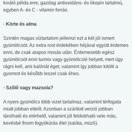
kiváló példa erre, gazdag antioxidáns- és likopin tartalmú,
egyben A- és C - vitamin forrás.
· Körte és alma
Szintén magas víztartalom jellemzi ezt a két jól ismert
gyümölcsöt. Az extra rost érdekében héjával együtt érdemes
enni, de csak alapos mosás után. Érdemesebb egész
gyümölcsöt enni turmix vagy gyümölcslé helyett, mert úgy
rágni kell, ami kalóriát éget, valamint így jobban kitölti a
gyomrot és később leszel csak éhes.
· Szőlő vagy mazsola?
A nyers gyümölcs több vizet tartalmaz, valamint térfogata
miatt jobban eltelít. Azonban a szárított verzió jobban
tárolható és elérhető, valamint jól feldobható vele más,
kevésbé finom fogyókúrás étel (saláta, müzli).