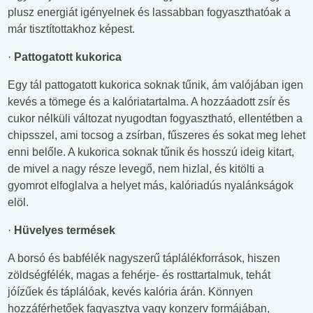
plusz energiát igényelnek és lassabban fogyaszthatóak a
már tisztítottakhoz képest.
·
Pattogatott kukorica
Egy tál pattogatott kukorica soknak tűnik, ám valójában igen
kevés a tömege és a kalóriatartalma. A hozzáadott zsír és
cukor nélküli változat nyugodtan fogyasztható, ellentétben a
chipsszel, ami tocsog a zsírban, fűszeres és sokat meg lehet
enni belőle. A kukorica soknak tűnik és hosszú ideig kitart,
de mivel a nagy része levegő, nem hizlal, és kitölti a
gyomrot elfoglalva a helyet más, kalóriadús nyalánkságok
elöl.
·
Hüvelyes termések
A borsó és babfélék nagyszerű táplálékforrások, hiszen
zöldségfélék, magas a fehérje- és rosttartalmuk, tehát
jóízűek és táplálóak, kevés kalória árán. Könnyen
hozzáférhetőek fagyasztva vagy konzerv formájában,