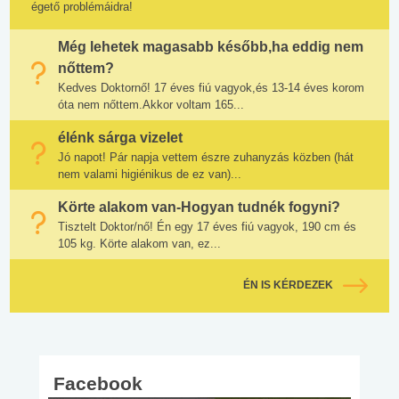
égető problémáidra!
Még lehetek magasabb később,ha eddig nem
nőttem?
Kedves Doktornő! 17 éves fiú vagyok,és 13-14 éves korom
óta nem nőttem.Akkor voltam 165...
élénk sárga vizelet
Jó napot! Pár napja vettem észre zuhanyzás közben (hát
nem valami higiénikus de ez van)...
Körte alakom van-Hogyan tudnék fogyni?
Tisztelt Doktor/nő! Én egy 17 éves fiú vagyok, 190 cm és
105 kg. Körte alakom van, ez...
ÉN IS KÉRDEZEK
Facebook