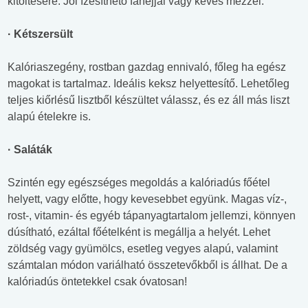
kitöltésére. Jól ízesíthető fahéjjal vagy kevés mézzel.
· Kétszersült
Kalóriaszegény, rostban gazdag ennivaló, főleg ha egész
magokat is tartalmaz. Ideális keksz helyettesítő. Lehetőleg
teljes kiőrlésű lisztből készültet válassz, és ez áll más liszt
alapú ételekre is.
· Saláták
Szintén egy egészséges megoldás a kalóriadús főétel
helyett, vagy előtte, hogy kevesebbet együnk. Magas víz-,
rost-, vitamin- és egyéb tápanyagtartalom jellemzi, könnyen
dúsítható, ezáltal főételként is megállja a helyét. Lehet
zöldség vagy gyümölcs, esetleg vegyes alapú, valamint
számtalan módon variálható összetevőkből is állhat. De a
kalóriadús öntetekkel csak óvatosan!