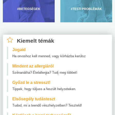
#BETEGSÉGEK
#TESTI PROBLÉMÁK
Kiemelt témák
Jogaid
Ha orvoshoz kell menned, vagy kórházba kerülsz
Mindent az allergiáról
Szénanátha? Ételallergia? Tudj meg többet!
Győzd le a stresszt!
Tippek, hogy túljuss a feszült helyzeteken.
Elsősegély tudásteszt
Tudod, mi a teendő vészhelyzetben? Teszteld!