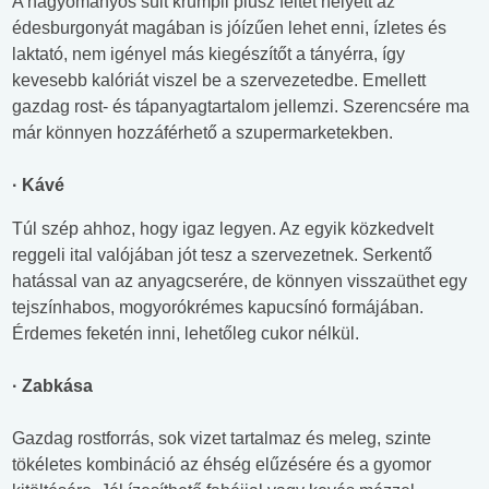
A hagyományos sült krumpli plusz feltét helyett az
édesburgonyát magában is jóízűen lehet enni, ízletes és
laktató, nem igényel más kiegészítőt a tányérra, így
kevesebb kalóriát viszel be a szervezetedbe. Emellett
gazdag rost- és tápanyagtartalom jellemzi. Szerencsére ma
már könnyen hozzáférhető a szupermarketekben.
· Kávé
Túl szép ahhoz, hogy igaz legyen. Az egyik közkedvelt
reggeli ital valójában jót tesz a szervezetnek. Serkentő
hatással van az anyagcserére, de könnyen visszaüthet egy
tejszínhabos, mogyorókrémes kapucsínó formájában.
Érdemes feketén inni, lehetőleg cukor nélkül.
· Zabkása
Gazdag rostforrás, sok vizet tartalmaz és meleg, szinte
tökéletes kombináció az éhség elűzésére és a gyomor