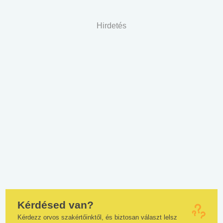
Hirdetés
Kérdésed van?
Kérdezz orvos szakértőinktől, és biztosan választ lelsz