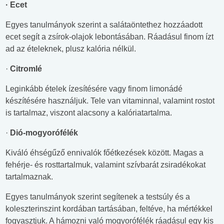
· Ecet
Egyes tanulmányok szerint a salátaöntethez hozzáadott
ecet segít a zsírok-olajok lebontásában. Ráadásul finom ízt
ad az ételeknek, plusz kalória nélkül.
·
Citromlé
Leginkább ételek ízesítésére vagy finom limonádé
készítésére használjuk. Tele van vitaminnal, valamint rostot
is tartalmaz, viszont alacsony a kalóriatartalma.
·
Dió-mogyorófélék
Kiváló éhségűző ennivalók főétkezések között. Magas a
fehérje- és rosttartalmuk, valamint szívbarát zsiradékokat
tartalmaznak.
Egyes tanulmányok szerint segítenek a testsúly és a
koleszterinszint kordában tartásában, feltéve, ha mértékkel
fogyasztjuk. A hámozni való mogyorófélék ráadásul egy kis