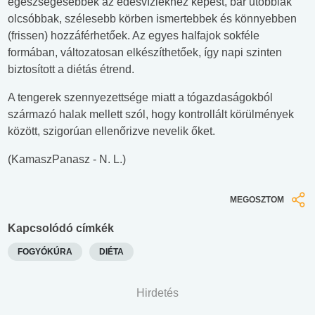
egészségesebbek az édesvíziekhez képest, bár utóbbiak
olcsóbbak, szélesebb körben ismertebbek és könnyebben
(frissen) hozzáférhetőek. Az egyes halfajok sokféle
formában, változatosan elkészíthetőek, így napi szinten
biztosított a diétás étrend.
A tengerek szennyezettsége miatt a tógazdaságokból
származó halak mellett szól, hogy kontrollált körülmények
között, szigorúan ellenőrizve nevelik őket.
(KamaszPanasz - N. L.)
MEGOSZTOM
Kapcsolódó címkék
FOGYÓKÚRA
DIÉTA
Hirdetés