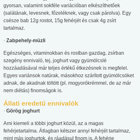
gyorsan, valamint sokféle variációban elkészíthetőek
(salátának, levesnek, főzeléknek, vagy csak párolva). Egy
csésze bab 12g rostot, 15g fehérjét és csak 4g zsírt
tartalmaz.
·
Zabpehely-müzli
Egészséges, vitaminokban és rostban gazdag, zsírban
szegény ennivaló, tej, joghurt vagy gyümölcslé
hozzáadásával már teljes értékű étkezésnek is megfelel.
Egyes variánsok natúrak, másokhoz szárított gyümölcsöket
adnak, de akadnak töltött (pl. mogyorókrémmel, de az már
nem diétás) finomságok is.
Állati eredetű ennivalók
·
Görög joghurt
Ami kiemeli a többi joghurt közül, az a magas
fehérjetartalma. Átlagban kétszer annyi fehérjét tartalmaz,
mint más joghurtok, és ráadásul finom is. A fehérje