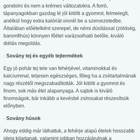
gondolni és nem a krémes változatokra. A forró,
tápanyagokban gazdag lé jól kitölti a gyomrot, felmelegít,
anélkül hogy extra kalóriát vinnél be a szervezetedbe.
Általában előételként szerepel, de némi dúsítással (zöldség,
baromfihús) könnyen főétel varázsolható belőle, kiváló
diétás megoldás.
·
Sovány tej és egyéb tejtermékek
Egy jó pohár tej tele van fehérjével, vitaminokkal és
kalciummal, teljesen egészséges, főleg ha a zsírtartalmának
nagy részétől megszabadították. Jól kitölti a gyomrot és
finom, sok más étel alapanyaga. A sajtok is kiváló
finomságok, bár inkább a kevésbé zsírosakat részesítsük
előnyben.
·
Sovány húsok
Ahogy eddig már láthattuk, a fehérje alapú ételek hosszabb
ideig kitartanak, valamint jobban hozzájárulnak a