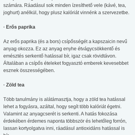
számára. Ráadásul sok minden ízesíthető vele (kávé, tea,
joghurt) anélkül, hogy plusz kalóriát vinnénk a szervezetbe.
· Erős paprika
Az erős paprika (és a bors) csípősségét a kapszaicin nevű
anyag okozza. Ez az anyag enyhe étvágycsökkentő és
emésztés serkentő hatással bír, igaz csak rövidtávon.
Általában a csípős ételeket fogyasztó emberek kevesebbet
esznek összességében.
· Zöld tea
Több tanulmány is alátámasztja, hogy a zöld tea hatással
lehet a fogyásra, azáltal, hogy segít több kalóriát égetni.
Valamint az anyagcserét is serkenti. A hatás fokozása
érdekében érdemes naponta többször és lehetőleg forrón,
lassan kortyolgatva inni, ráadásul antioxidáns hatással is