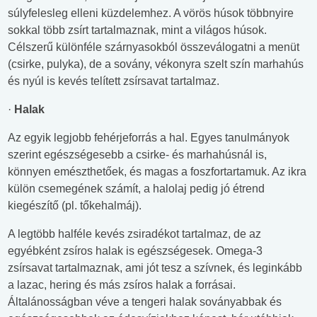
súlyfelesleg elleni küzdelemhez. A vörös húsok többnyire
sokkal több zsírt tartalmaznak, mint a világos húsok.
Célszerű különféle szárnyasokból összeválogatni a menüt
(csirke, pulyka), de a sovány, vékonyra szelt szín marhahús
és nyúl is kevés telített zsírsavat tartalmaz.
·
Halak
Az egyik legjobb fehérjeforrás a hal. Egyes tanulmányok
szerint egészségesebb a csirke- és marhahúsnál is,
könnyen emészthetőek, és magas a foszfortartamuk. Az ikra
külön csemegének számít, a halolaj pedig jó étrend
kiegészítő (pl. tőkehalmáj).
A legtöbb halféle kevés zsiradékot tartalmaz, de az
egyébként zsíros halak is egészségesek. Omega-3
zsírsavat tartalmaznak, ami jót tesz a szívnek, és leginkább
a lazac, hering és más zsíros halak a forrásai.
Általánosságban véve a tengeri halak soványabbak és