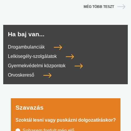
MÉG TÖBB TESZT
Ha baj van...
Drogambulanciák
Lelkisegély-szolgálatok
Gyermekvédelmi központok
Orvoskereső
Szavazás
Szoktál lesni vagy puskázni dolgozatíráskor?
Sohasem fordult még elő.