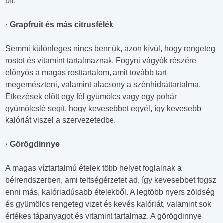
bír.
· Grapfruit és más citrusfélék
Semmi különleges nincs bennük, azon kívül, hogy rengeteg
rostot és vitamint tartalmaznak. Fogyni vágyók részére
előnyös a magas rosttartalom, amit tovább tart
megemészteni, valamint alacsony a szénhidráttartalma.
Étkezések előtt egy fél gyümölcs vagy egy pohár
gyümölcslé segít, hogy kevesebbet egyél, így kevesebb
kalóriát viszel a szervezetedbe.
· Görögdinnye
A magas víztartalmú ételek több helyet foglalnak a
bélrendszerben, ami teltségérzetet ad, így kevesebbet fogsz
enni más, kalóriadúsabb ételekből. A legtöbb nyers zöldség
és gyümölcs rengeteg vizet és kevés kalóriát, valamint sok
értékes tápanyagot és vitamint tartalmaz. A görögdinnye