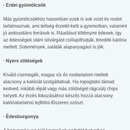
· Erdei gyümölcsök
Más gyümölcsökhöz hasonlóan ezek is sok vizet és rostot
tartalmaznak, ami teltség érzetét kelti a gyomorban, valamint
jó antioxidáns források is. Ráadásul többnyire édesek, így
az édességek utáni sóvárgást csillapíthatják, töredék kalória
mellett. Sütemények, saláták alapanyagául is jók.
· Nyers zöldségek
Kiváló csemegék, magas víz és rosttartalom mellett
alacsony a kalóriát szolgáltatnak. Ha ropogtatni támad
kedved, inkább répát vagy más zöldséget rágcsálj chips
helyett. Az érzés fokozásához készíts hozzá alacsony
kalóriatartalmú tejfölös-fűszeres szószt.
· Édesburgonya