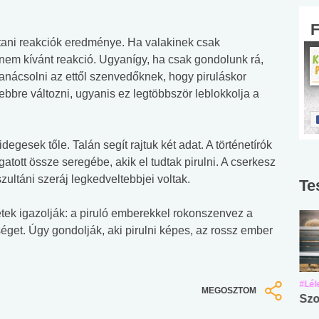
ektani reakciók eredménye. Ha valakinek csak
a nem kívánt reakció. Ugyanígy, ha csak gondolunk rá,
 tanácsolni az ettől szenvedőknek, hogy piruláskor
bre változni, ugyanis ez legtöbbször leblokkolja a
degesek tőle. Talán segít rajtuk két adat. A történetírók
tott össze seregébe, akik el tudtak pirulni. A cserkesz
szultáni szeráj legkedveltebbjei voltak.
Te
letek igazolják: a piruló emberekkel rokonszenvez a
éget. Úgy gondolják, aki pirulni képes, az rossz ember
#Suli, munka
#Suli, munka
#Lél
MEGOSZTOM
Angol középfokú
Internet-függőség
Szo
nyelvvizsga teszt -
teszt