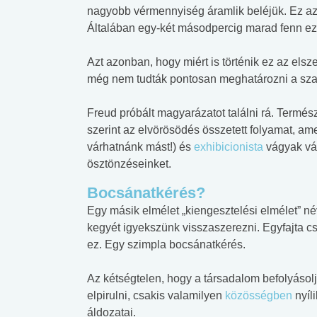
nagyobb vérmennyiség áramlik beléjük. Ez az 
Általában egy-két másodpercig marad fenn ez 
Azt azonban, hogy miért is történik ez az el
még nem tudták pontosan meghatározni a sz
Freud próbált magyarázatot találni rá. Termé
szerint az elvörösödés összetett folyamat, ame
várhatnánk mást!) és
exhibicionista
vágyak vál
ösztönzéseinket.
Bocsánatkérés?
Egy másik elmélet „kiengesztelési elmélet” név
kegyét igyekszünk visszaszerezni. Egyfajta 
ez. Egy szimpla bocsánatkérés.
Az kétségtelen, hogy a társadalom befolyásol
elpirulni, csakis valamilyen
közösségben
nyíli
áldozatai.