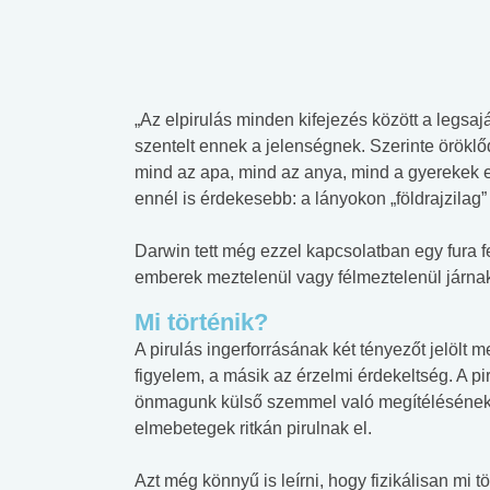
„Az elpirulás minden kifejezés között a legsaj
szentelt ennek a jelenségnek. Szerinte öröklő
mind az apa, mind az anya, mind a gyerekek el
ennél is érdekesebb: a lányokon „földrajzilag” 
Darwin tett még ezzel kapcsolatban egy fura f
emberek meztelenül vagy félmeztelenül járnak, 
Mi történik?
A pirulás ingerforrásának két tényezőt jelölt 
figyelem, a másik az érzelmi érdekeltség. A pir
önmagunk külső szemmel való megítélésének 
elmebetegek ritkán pirulnak el.
Azt még könnyű is leírni, hogy fizikálisan mi tö