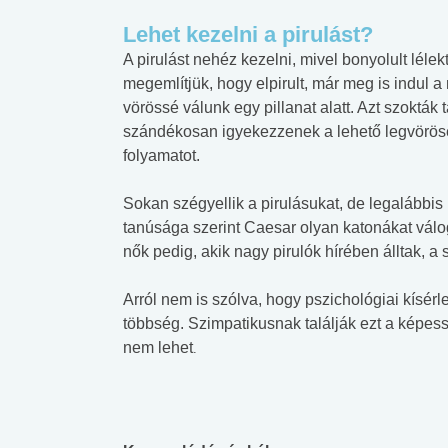
Lehet kezelni a pirulást?
A pirulást nehéz kezelni, mivel bonyolult lél
megemlítjük, hogy elpirult, már meg is indul 
vörössé válunk egy pillanat alatt. Azt szokták
szándékosan igyekezzenek a lehető legvöröseb
folyamatot.
Sokan szégyellik a pirulásukat, de legalábbis i
tanúsága szerint Caesar olyan katonákat váloga
nők pedig, akik nagy pirulók hírében álltak, a 
Arról nem is szólva, hogy pszichológiai kísér
többség. Szimpatikusnak találják ezt a képess
nem lehet
.
 alkohol
#Zöldövezet
#Betegségek
lent az
Mekkora az ökológiai
Elsősegély
lábnyomod?
tudásteszt