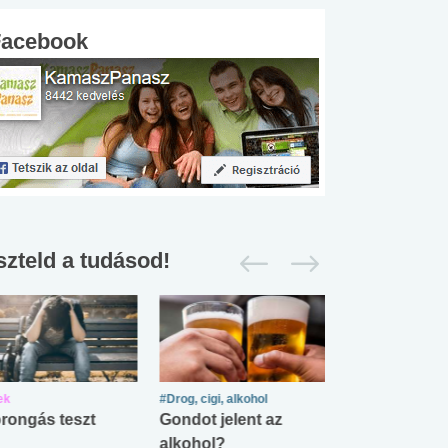
Facebook
szteld a tudásod!
ek
#Drog, cigi, alkohol
#Zöldövezet
rongás teszt
Gondot jelent az
Mekkora az ö
alkohol?
lábnyomod?