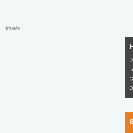
No.42
Hirdetés
H
D
L
G
O