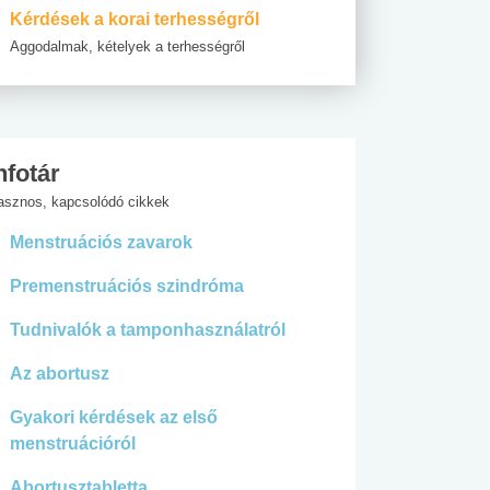
Kérdések a korai terhességről
Aggodalmak, kételyek a terhességről
nfotár
asznos, kapcsolódó cikkek
Menstruációs zavarok
Premenstruációs szindróma
Tudnivalók a tamponhasználatról
Az abortusz
Gyakori kérdések az első
menstruációról
Abortusztabletta