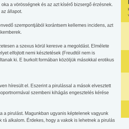
oka a vörösségnek és az azt kísérő bizsergő érzésnek.
az állapot.
szenvedő szempontjából korántsem kellemes incidens, azt
akemberek.
szetesen a szexus körül keresve a megoldást. Elmélete
lyet elfojtott nemi késztetések (Freudtól nem is
tanak ki. E burkolt formában közöljük másokkal erotikus
en híresült el. Eszerint a pirulással a mások elvesztett
csoportnormával szembeni kihágás engesztelés kérése
ja a pirulást. Magunkban ugyanis képtelenek vagyunk
k rá alkalom. Érdekes, hogy a vakok is lehetnek a pirulás