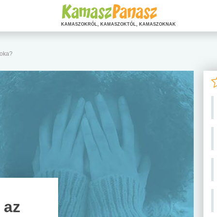
KAMASZOKRÓL, KAMASZOKTÓL, KAMASZOKNAK
 oka?
 az