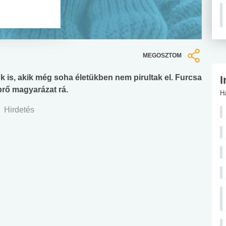
MEGOSZTOM
 is, akik még soha életükben nem pirultak el. Furcsa
I
prő magyarázat rá.
H
Hirdetés