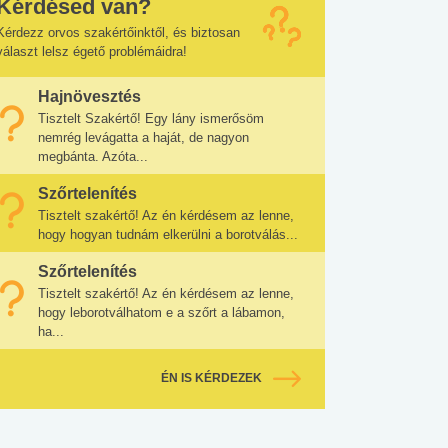
Kérdésed van?
Kérdezz orvos szakértőinktől, és biztosan
választ lelsz égető problémáidra!
Hajnövesztés
Tisztelt Szakértő! Egy lány ismerősöm
nemrég levágatta a haját, de nagyon
megbánta. Azóta...
Szőrtelenítés
Tisztelt szakértő! Az én kérdésem az lenne,
hogy hogyan tudnám elkerülni a borotválás...
Szőrtelenítés
Tisztelt szakértő! Az én kérdésem az lenne,
hogy leborotválhatom e a szőrt a lábamon,
ha...
ÉN IS KÉRDEZEK