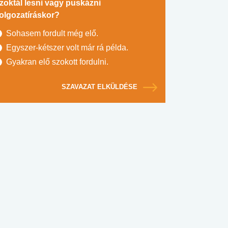
zoktál lesni vagy puskázni
olgozatíráskor?
Sohasem fordult még elő.
Egyszer-kétszer volt már rá példa.
Gyakran elő szokott fordulni.
SZAVAZAT ELKÜLDÉSE