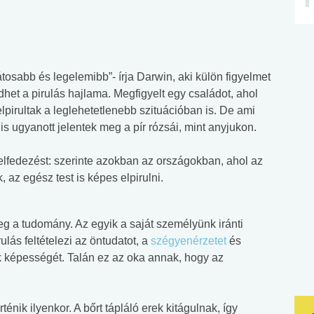
átosabb és legelemibb”- írja Darwin, aki külön figyelmet
dhet a pirulás hajlama. Megfigyelt egy családot, ahol
pirultak a leglehetetlenebb szituációban is. De ami
is ugyanott jelentek meg a pír rózsái, mint anyjukon.
elfedezést: szerinte azokban az országokban, ahol az
az egész test is képes elpirulni.
meg a tudomány. Az egyik a saját személyünk iránti
ulás feltételezi az öntudatot, a
szégyenérzetet
és
képességét. Talán ez az oka annak, hogy az
rténik ilyenkor. A bőrt tápláló erek kitágulnak, így