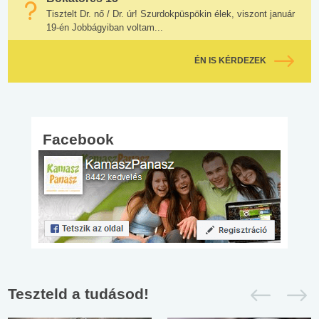
Tisztelt Dr. nő / Dr. úr! Szurdokpüspökin élek, viszont január
19-én Jobbágyiban voltam...
ÉN IS KÉRDEZEK
Facebook
Teszteld a tudásod!