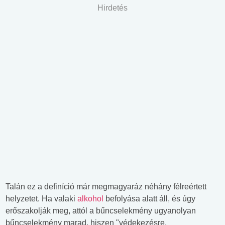
Hirdetés
Talán ez a definíció már megmagyaráz néhány félreértett
helyzetet. Ha valaki
alkohol
befolyása alatt áll, és úgy
erőszakolják meg, attól a bűncselekmény ugyanolyan
bűncselekmény marad, hiszen "védekezésre,