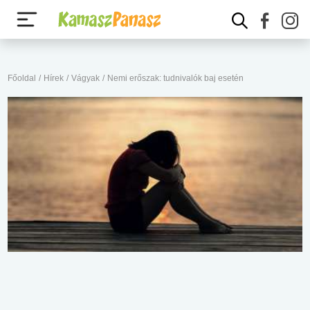
Főoldal
/
Hírek
/
Vágyak
/
Nemi erőszak: tudnivalók baj esetén