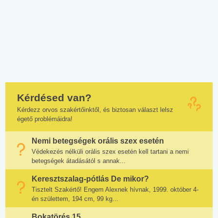
Kérdésed van?
Kérdezz orvos szakértőinktől, és biztosan választ lelsz
égető problémáidra!
Nemi betegségek orális szex esetén
Védekezés nélküli orális szex esetén kell tartani a nemi
betegségek átadásától s annak...
Keresztszalag-pótlás De mikor?
Tisztelt Szakértő! Engem Alexnek hívnak, 1999. október 4-
én születtem, 194 cm, 99 kg...
Bokatörés 15