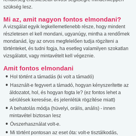
szükség lesz.
Mi az, amit nagyon fontos elmondani?
A vizsgálat egyik legkellemetlenebb része, hogy mindent
részletesen el kell mondani, ugyanúgy, mintha a rendőrnek
mondanád, így az orvos megfelelően tudja rögzíteni a
történteket, és tudni fogja, ha esetleg valamilyen szokatlan
vizsgálatot, vagy mintavételt kell végeznie.
Amit fontos elmondani
Hol történt a támadás (ki volt a támadó)
Használt-e fegyvert a támadó, hogyan kényszerítette az
áldozatot, hol, és hogyan fogta le? (ez fontos lehet a
sérülések keresése, és jelenlétük rögzítése miatt)
A behatolás módja (hüvelyi, orális, anális) - innen
mintavétel biztosan lesz
Óvszerhasználat volt-e.
Mi történt pontosan az eset óta: volt-e tisztálkodás,