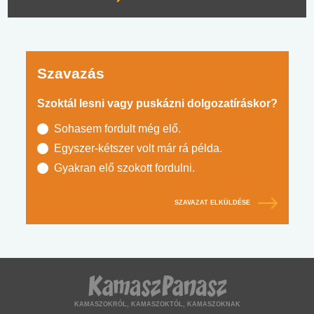
Szavazás
Szoktál lesni vagy puskázni dolgozatíráskor?
Sohasem fordult még elő.
Egyszer-kétszer volt már rá példa.
Gyakran elő szokott fordulni.
SZAVAZAT ELKÜLDÉSE
KAMASZOKRÓL, KAMASZOKTÓL, KAMASZOKNAK