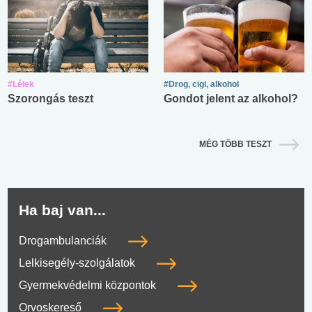
#Lélek
#Drog, cigi, alkohol
Szorongás teszt
Gondot jelent az alkohol?
MÉG TÖBB TESZT
Ha baj van...
Drogambulanciák
Lelkisegély-szolgálatok
Gyermekvédelmi központok
Orvoskereső