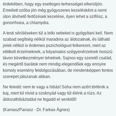
érdekében, hogy egy esetleges terhességet elkerüljön.
Emellett szóba jön még gyógyszeres kezelésként a nemi
úton átvihető fertőzések kezelése, ilyen lehet a szifilisz, a
gonorrhoea, a chlamydia.
A testi sérüléseken túl a lelki sebeket is gyógyítani kell. Nem
szabad segítség nélkül maradnia az áldozatnak, és látható
jelek nélkül is érdemes pszichológust felkeresni, mert az
eltitkolt érzelmeknek, a folyamatos szégyenérzetnek hosszú
távon következményei lehetnek. Sajnos egy szerető család,
és megértő barátok nem mindig elegendőek egy ennyire
komoly esemény feldolgozásában, de mindenképpen fontos
szerepet játszanak abban.
Ne feledd: nem te vagy a hibás! Soha nem azért történik a
baj, mert túl rövid a szoknyád vagy túl élénk a rúzs. Az
áldozathibáztatást ne fogadd el senkitől!
(KamaszPanasz - Dr. Farkas Ágnes)