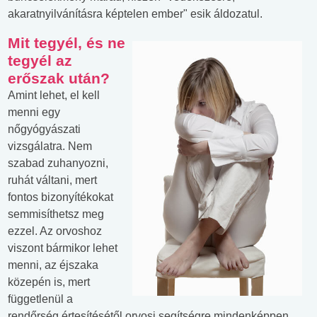
akaratnyilvánításra képtelen ember" esik áldozatul.
Mit tegyél, és ne
tegyél az
erőszak után?
Amint lehet, el kell
menni egy
nőgyógyászati
vizsgálatra. Nem
szabad zuhanyozni,
ruhát váltani, mert
fontos bizonyítékokat
semmisíthetsz meg
ezzel. Az orvoshoz
viszont bármikor lehet
menni, az éjszaka
közepén is, mert
függetlenül a
rendőrség értesítésétől orvosi segítségre mindenképpen