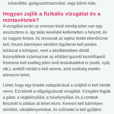
ruhaváltás, gyógyszerhasználat, vagy bármi más.
Hogyan zajlik a fizikális vizsgálat és a
mintavételek?
A vizsgálat során az orvoson kívül mindig jelen van egy
asszisztens is, így talán kevésbé kellemetlen a helyzet, és
ez nagyon fontos. Az orvosnak az egész testet ellenőriznie
kell, hiszen bármilyen sérülést rögzítenie kell pontos
leírással a kórlapon, mert a későbbiekben döntő
bizonyítékok származnak az ellátást igazoló kezelőlapról.
Keresnie kell esetleg jelen levő testváladékot is (ondó, nyál,
stb.), amiből mintát is kell vennie, amit szükség esetén
elemezni lehet.
Lehet, hogy egy kisebb vattapálcával a szájból is kell mintát
venni. Ezt követi a nőgyógyászati vizsgálat. Vizsgálni fogják
a gátat, a végbélnyílást, a hüvelynyílást, és a combok
felszínét is jobban át lehet nézni. Keresni kell bármilyen
sérülést, váladéknyomokat, és szőrzetet is kell gyűjteni.