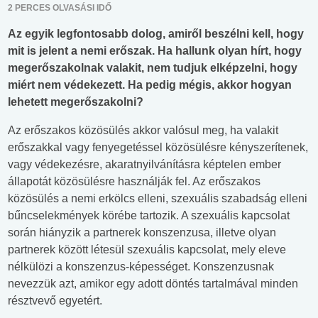
2 PERCES OLVASÁSI IDŐ
Az egyik legfontosabb dolog, amiről beszélni kell, hogy
mit is jelent a nemi erőszak. Ha hallunk olyan hírt, hogy
megerőszakolnak valakit, nem tudjuk elképzelni, hogy
miért nem védekezett. Ha pedig mégis, akkor hogyan
lehetett megerőszakolni?
Az erőszakos közösülés akkor valósul meg, ha valakit
erőszakkal vagy fenyegetéssel közösülésre kényszerítenek,
vagy védekezésre, akaratnyilvánításra képtelen ember
állapotát közösülésre használják fel. Az erőszakos
közösülés a nemi erkölcs elleni, szexuális szabadság elleni
bűncselekmények körébe tartozik. A szexuális kapcsolat
során hiányzik a partnerek konszenzusa, illetve olyan
partnerek között létesül szexuális kapcsolat, mely eleve
nélkülözi a konszenzus-képességet. Konszenzusnak
nevezzük azt, amikor egy adott döntés tartalmával minden
résztvevő egyetért.