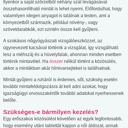
Ilyenkor a saját szőrzetből néhány szál levágásával
összehasonlítható mintát is lehet nyerni. Előfordulhat, hogy
valamilyen idegen anyagot is találnak a testen, ami a
környezetből származik, például növény-, vagy
szövetdarabkák, ezt szintén össze kell gyűjteni.
A szokásos nőgyógyászati vizsgálóeszközzel, az
úgynevezett kacsával történik a vizsgálat, így vizsgálható
lesz a méhszáj és a hüvelyfalak, ahonnan minden esetben
történik mintavétel. Ha
óvszer
nélkül történt a közösülés,
akkor a mintákban akár hímivarsejteket is találhatnak.
Mintát gyűjteni a ruháról is érdemes, sőt, szükség esetén
további mintafeldolgozásra át kell adni azokat, hogy
igazságügyi orvosszakértők további adatokat nyerhessenek
belőle.
Szükséges-e bármilyen kezelés?
Egy erőszakos közösülést követően az egyik legfontosabb,
hogy esemény utáni tablettát kapjon a női áldozat, annak