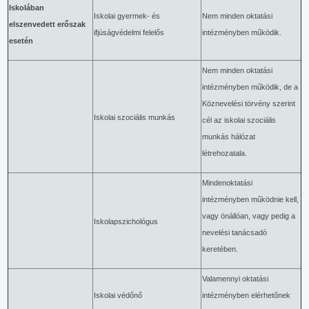
Iskolában
Iskolai gyermek- és
Nem minden oktatási
elszenvedett erőszak
ifjúságvédelmi felelős
intézményben működik.
esetén
Nem minden oktatási
intézményben működik, de a
Köznevelési törvény szerint
Iskolai szociális munkás
cél az iskolai szociális
munkás hálózat
létrehozatala.
Mindenoktatási
intézményben működnie kell,
vagy önállóan, vagy pedig a
Iskolapszichológus
nevelési tanácsadó
keretében.
Valamennyi oktatási
Iskolai védőnő
intézményben elérhetőnek