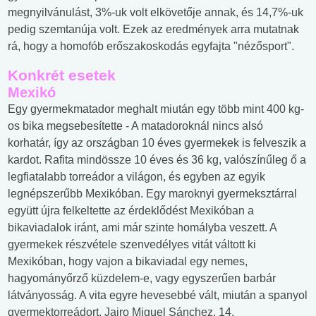
megnyilvánulást, 3%-uk volt elkövetője annak, és 14,7%-uk
pedig szemtanúja volt. Ezek az eredmények arra mutatnak
rá, hogy a homofób erőszakoskodás egyfajta "nézősport".
Konkrét esetek
Mexikó
Egy gyermekmatador meghalt miután egy több mint 400 kg-
os bika megsebesítette - A matadoroknál nincs alsó
korhatár, így az országban 10 éves gyermekek is felveszik a
kardot. Rafita mindössze 10 éves és 36 kg, valószínűleg ő a
legfiatalabb torreádor a világon, és egyben az egyik
legnépszerűbb Mexikóban. Egy maroknyi gyermeksztárral
együtt újra felkeltette az érdeklődést Mexikóban a
bikaviadalok iránt, ami már szinte homályba veszett. A
gyermekek részvétele szenvedélyes vitát váltott ki
Mexikóban, hogy vajon a bikaviadal egy nemes,
hagyományőrző küzdelem-e, vagy egyszerűen barbár
látványosság. A vita egyre hevesebbé vált, miután a spanyol
gyermektorreádort, Jairo Miguel Sánchez, 14,