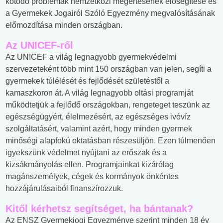
kötődő problémák nemzetközi megértésének elősegítése és
a Gyermekek Jogairól Szóló Egyezmény megvalósításának
előmozdítása minden országban.
Az UNICEF-ről
Az UNICEF a világ legnagyobb gyermekvédelmi
szervezeteként több mint 150 országban van jelen, segíti a
gyermekek túlélését és fejlődését születéstől a
kamaszkoron át. A világ legnagyobb oltási programját
működtetjük a fejlődő országokban, rengeteget teszünk az
egészségügyért, élelmezésért, az egészséges ivóvíz
szolgáltatásért, valamint azért, hogy minden gyermek
minőségi alapfokú oktatásban részesüljön. Ezen túlmenően
igyekszünk védelmet nyújtani az erőszak és a
kizsákmányolás ellen. Programjainkat kizárólag
magánszemélyek, cégek és kormányok önkéntes
hozzájárulásaiból finanszírozzuk.
Kitől kérhetsz segítséget, ha bántanak?
Az ENSZ Gyermekjogi Egyezménye szerint minden 18 év