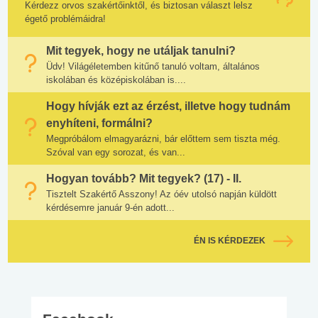
Kérdezz orvos szakértőinktől, és biztosan választ lelsz
égető problémáidra!
Mit tegyek, hogy ne utáljak tanulni?
Üdv! Világéletemben kitűnő tanuló voltam, általános
iskolában és középiskolában is....
Hogy hívják ezt az érzést, illetve hogy tudnám
enyhíteni, formálni?
Megpróbálom elmagyarázni, bár előttem sem tiszta még.
Szóval van egy sorozat, és van...
Hogyan tovább? Mit tegyek? (17) - II.
Tisztelt Szakértő Asszony! Az óév utolsó napján küldött
kérdésemre január 9-én adott...
ÉN IS KÉRDEZEK