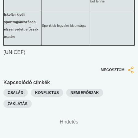
kell lennie.
Iskolán kívüli
sportfoglalkozáson
Sportklub fegyelmi bizottsága
elszenvedett erőszak
esetén
(
UNICEF
)
MEGOSZTOM
Kapcsolódó címkék
CSALÁD
KONFLIKTUS
NEMI ERŐSZAK
ZAKLATÁS
Hirdetés