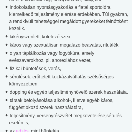
indokolatlan nyomásgyakorlás a fiatal sportolóra
kiemelkedő teljesítmény elérése érdekében. Túl gyakran,
a rendkívüli tehetséggel megáldott gyerekeket felnőttként
kezelik.
kikényszerített, kötelező szex,
káros vagy szexuálisan megalázó beavatás, rituálék,
olyan táplálkozás vagy fogyókúra, amely
evészavarokhoz, pl. anorexiához vezet,
fizikai büntetések, verés,
sérülések, erőltetett kockázatvállalás szélsőséges
környezetben,
dopping és egyéb teljesítménynövelő szerek használata,
társak befolyásolása alkohol-, illetve egyéb káros,
függést okozó szerek használatára,
teljesítmény, versenyrészvétel megkövetelése,sérülés
esetén is,
az
edzés
, mint büntetés,