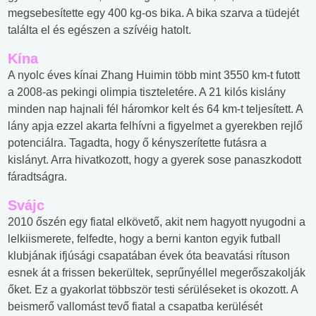
megsebesítette egy 400 kg-os bika. A bika szarva a tüdejét
találta el és egészen a szívéig hatolt.
Kína
A nyolc éves kínai Zhang Huimin több mint 3550 km-t futott
a 2008-as pekingi olimpia tiszteletére. A 21 kilós kislány
minden nap hajnali fél háromkor kelt és 64 km-t teljesített. A
lány apja ezzel akarta felhívni a figyelmet a gyerekben rejlő
potenciálra. Tagadta, hogy ő kényszerítette futásra a
kislányt. Arra hivatkozott, hogy a gyerek sose panaszkodott
fáradtságra.
Svájc
2010 őszén egy fiatal elkövető, akit nem hagyott nyugodni a
lelkiismerete, felfedte, hogy a berni kanton egyik futball
klubjának ifjúsági csapatában évek óta beavatási rítuson
esnek át a frissen bekerültek, seprűnyéllel megerőszakolják
őket. Ez a gyakorlat többször testi sérüléseket is okozott. A
beismerő vallomást tevő fiatal a csapatba kerülését