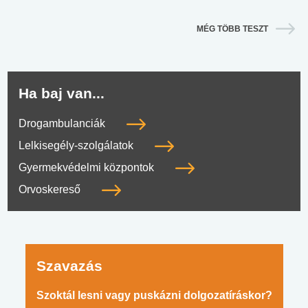
MÉG TÖBB TESZT
Ha baj van...
Drogambulanciák
Lelkisegély-szolgálatok
Gyermekvédelmi központok
Orvoskereső
Szavazás
Szoktál lesni vagy puskázni dolgozatíráskor?