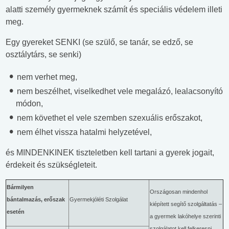
alatti személy gyermeknek számít és speciális védelem illeti
meg.
Egy gyereket SENKI (se szülő, se tanár, se edző, se
osztálytárs, se senki)
nem verhet meg,
nem beszélhet, viselkedhet vele megalázó, lealacsonyító
módon,
nem követhet el vele szemben szexuális erőszakot,
nem élhet vissza hatalmi helyzetével,
és MINDENKINEK tiszteletben kell tartani a gyerek jogait,
érdekeit és szükségleteit.
Bármilyen
Országosan mindenhol
bántalmazás, erőszak
Gyermekjóléti Szolgálat
kiépített segítő szolgáltatás –
esetén
a gyermek lakóhelye szerinti
szolgálatot kell felkeresni.