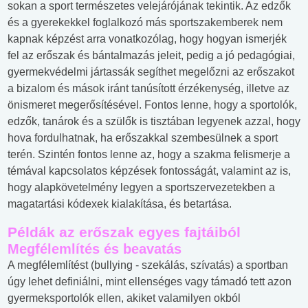
sokan a sport természetes velejárójának tekintik. Az edzők
és a gyerekekkel foglalkozó más sportszakemberek nem
kapnak képzést arra vonatkozólag, hogy hogyan ismerjék
fel az erőszak és bántalmazás jeleit, pedig a jó pedagógiai,
gyermekvédelmi jártassák segíthet megelőzni az erőszakot
a bizalom és mások iránt tanúsított érzékenység, illetve az
önismeret megerősítésével. Fontos lenne, hogy a sportolók,
edzők, tanárok és a szülők is tisztában legyenek azzal, hogy
hova fordulhatnak, ha erőszakkal szembesülnek a sport
terén. Szintén fontos lenne az, hogy a szakma felismerje a
témával kapcsolatos képzések fontosságát, valamint az is,
hogy alapkövetelmény legyen a sportszervezetekben a
magatartási kódexek kialakítása, és betartása.
Példák az erőszak egyes fajtáiból
Megfélemlítés és beavatás
A megfélemlítést (bullying - szekálás, szívatás) a sportban
úgy lehet definiálni, mint ellenséges vagy támadó tett azon
gyermeksportolók ellen, akiket valamilyen okból