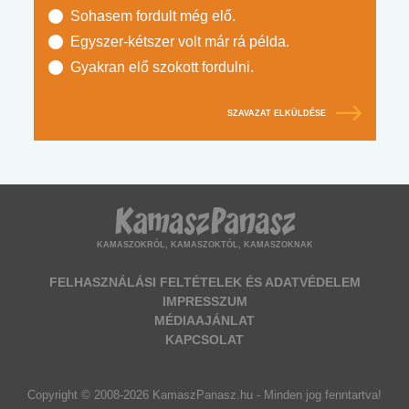
Sohasem fordult még elő.
Egyszer-kétszer volt már rá példa.
Gyakran elő szokott fordulni.
SZAVAZAT ELKÜLDÉSE
KAMASZOKRÓL, KAMASZOKTÓL, KAMASZOKNAK
FELHASZNÁLÁSI FELTÉTELEK ÉS ADATVÉDELEM
IMPRESSZUM
MÉDIAAJÁNLAT
KAPCSOLAT
Copyright © 2008-2026 KamaszPanasz.hu - Minden jog fenntartva!