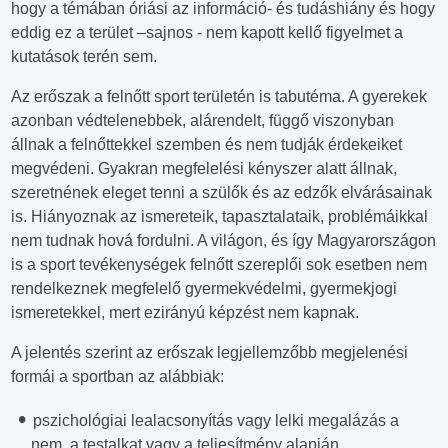
hogy a témában óriási az információ- és tudáshiány és hogy
eddig ez a terület –sajnos - nem kapott kellő figyelmet a
kutatások terén sem.
Az erőszak a felnőtt sport területén is tabutéma. A gyerekek
azonban védtelenebbek, alárendelt, függő viszonyban
állnak a felnőttekkel szemben és nem tudják érdekeiket
megvédeni. Gyakran megfelelési kényszer alatt állnak,
szeretnének eleget tenni a szülők és az edzők elvárásainak
is. Hiányoznak az ismereteik, tapasztalataik, problémáikkal
nem tudnak hová fordulni. A világon, és így Magyarországon
is a sport tevékenységek felnőtt szereplői sok esetben nem
rendelkeznek megfelelő gyermekvédelmi, gyermekjogi
ismeretekkel, mert ezirányú képzést nem kapnak.
A jelentés szerint az erőszak legjellemzőbb megjelenési
formái a sportban az alábbiak:
pszichológiai lealacsonyítás vagy lelki megalázás a
nem, a testalkat vagy a teljesítmény alapján,