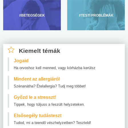
#BETEGSÉGEK
#TESTI PROBLÉMÁK
Kiemelt témák
Jogaid
Ha orvoshoz kell menned, vagy kórházba kerülsz
Mindent az allergiáról
Szénanátha? Ételallergia? Tudj meg többet!
Győzd le a stresszt!
Tippek, hogy túljuss a feszült helyzeteken.
Elsősegély tudásteszt
Tudod, mi a teendő vészhelyzetben? Teszteld!