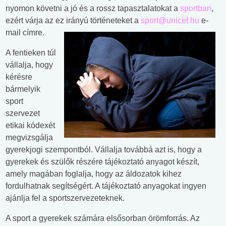
nyomon követni a jó és a rossz tapasztalatokat a
sportban
,
ezért várja az ez irányú történeteket a
sport@unicef.hu
e-
mail címre.
A fentieken túl
vállalja, hogy
kérésre
bármelyik
sport
szervezet
etikai kódexét
megvizsgálja
gyerekjogi szempontból. Vállalja továbbá azt is, hogy a
gyerekek és szülők részére tájékoztató anyagot készít,
amely magában foglalja, hogy az áldozatok kihez
fordulhatnak segítségért. A tájékoztató anyagokat ingyen
ajánlja fel a sportszervezeteknek.
A sport a gyerekek számára elsősorban örömforrás. Az