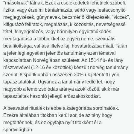
"másoknak" látnak. Ezek a cselekedetek lehetnek szóbeli,
fizikai vagy érzelmi bántalmazás, sértő vagy lealacsonyító
megjegyzések, gúnynevek, becsmérlő kifejezések, "viccek",
kifigurázó feliratok, megalázás, kiközösítés, nevetségessé
tétel, fenyegetőzés, vagy bármilyen együttműködés
megtagadása a többiekkel az egyén neme, szexuális
beállítottsága, vallása illetve faji hovatartozása miatt. Talán
a jelenlegi egyetlen jelentős tanulmány ezen témával
kapcsolatban Norvégiában született. Az 1514 fiú- és lány
résztvevővel (12-16 év közöttiek) készült norvég tanulmány
szerint, 8 sportklubban összesen 30%-uk jelentett ilyen
tapasztalatokat. Ugyanez a tanulmány fedte fel, hogy
nagyobb a lemorzsolódás aránya azok között, akik már
tapasztaltak hasonló jellegű erőszakoskodást.
A beavatási rituálék is ebbe a kategóriába sorolhatóak.
Ezekre általában titokban kerül sor, de az tény hogy
megtörténnek, és ez egyfajta nyílt titokként él a
sportvilágban.