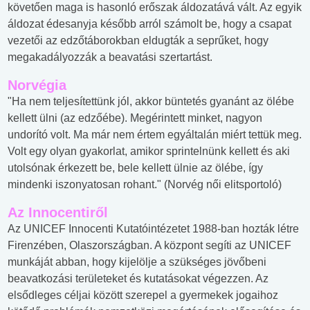
követően maga is hasonló erőszak áldozatává vált. Az egyik
áldozat édesanyja később arról számolt be, hogy a csapat
vezetői az edzőtáborokban eldugták a seprűket, hogy
megakadályozzák a beavatási szertartást.
Norvégia
"Ha nem teljesítettünk jól, akkor büntetés gyanánt az ölébe
kellett ülni (az edzőébe). Megérintett minket, nagyon
undorító volt. Ma már nem értem egyáltalán miért tettük meg.
Volt egy olyan gyakorlat, amikor sprintelnünk kellett és aki
utolsónak érkezett be, bele kellett ülnie az ölébe, így
mindenki iszonyatosan rohant." (Norvég női elitsportoló)
Az Innocentiről
Az UNICEF Innocenti Kutatóintézetet 1988-ban hozták létre
Firenzében, Olaszországban. A központ segíti az UNICEF
munkáját abban, hogy kijelölje a szükséges jövőbeni
beavatkozási területeket és kutatásokat végezzen. Az
elsődleges céljai között szerepel a gyermekek jogaihoz