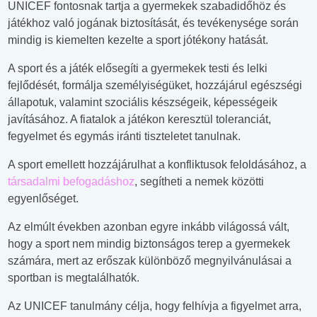
UNICEF fontosnak tartja a gyermekek szabadidőhöz és
játékhoz való jogának biztosítását, és tevékenysége során
mindig is kiemelten kezelte a sport jótékony hatását.
A sport és a játék elősegíti a gyermekek testi és lelki
fejlődését, formálja személyiségüket, hozzájárul egészségi
állapotuk, valamint szociális készségeik, képességeik
javításához. A fiatalok a játékon keresztül toleranciát,
fegyelmet és egymás iránti tiszteletet tanulnak.
A sport emellett hozzájárulhat a konfliktusok feloldásához, a
társadalmi befogadáshoz
, segítheti a nemek közötti
egyenlőséget.
Az elmúlt években azonban egyre inkább világossá vált,
hogy a sport nem mindig biztonságos terep a gyermekek
számára, mert az erőszak különböző megnyilvánulásai a
sportban is megtalálhatók.
Az UNICEF tanulmány célja, hogy felhívja a figyelmet arra,