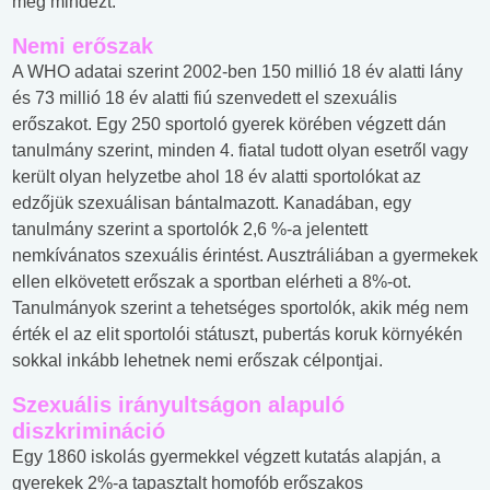
meg mindezt.
Nemi erőszak
A WHO adatai szerint 2002-ben 150 millió 18 év alatti lány
és 73 millió 18 év alatti fiú szenvedett el szexuális
erőszakot. Egy 250 sportoló gyerek körében végzett dán
tanulmány szerint, minden 4. fiatal tudott olyan esetről vagy
került olyan helyzetbe ahol 18 év alatti sportolókat az
edzőjük szexuálisan bántalmazott. Kanadában, egy
tanulmány szerint a sportolók 2,6 %-a jelentett
nemkívánatos szexuális érintést. Ausztráliában a gyermekek
ellen elkövetett erőszak a sportban elérheti a 8%-ot.
Tanulmányok szerint a tehetséges sportolók, akik még nem
érték el az elit sportolói státuszt, pubertás koruk környékén
sokkal inkább lehetnek nemi erőszak célpontjai.
Szexuális irányultságon alapuló
diszkrimináció
Egy 1860 iskolás gyermekkel végzett kutatás alapján, a
gyerekek 2%-a tapasztalt homofób erőszakos