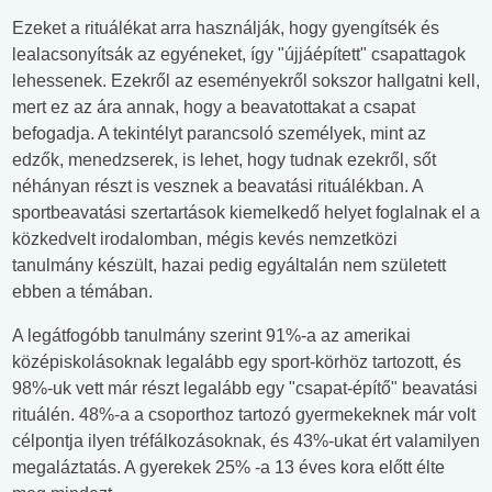
Ezeket a rituálékat arra használják, hogy gyengítsék és
lealacsonyítsák az egyéneket, így "újjáépített" csapattagok
lehessenek. Ezekről az eseményekről sokszor hallgatni kell,
mert ez az ára annak, hogy a beavatottakat a csapat
befogadja. A tekintélyt parancsoló személyek, mint az
edzők, menedzserek, is lehet, hogy tudnak ezekről, sőt
néhányan részt is vesznek a beavatási rituálékban. A
sportbeavatási szertartások kiemelkedő helyet foglalnak el a
közkedvelt irodalomban, mégis kevés nemzetközi
tanulmány készült, hazai pedig egyáltalán nem született
ebben a témában.
A legátfogóbb tanulmány szerint 91%-a az amerikai
középiskolásoknak legalább egy sport-körhöz tartozott, és
98%-uk vett már részt legalább egy "csapat-építő" beavatási
rituálén. 48%-a a csoporthoz tartozó gyermekeknek már volt
célpontja ilyen tréfálkozásoknak, és 43%-ukat ért valamilyen
megaláztatás. A gyerekek 25% -a 13 éves kora előtt élte