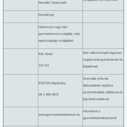
Nevelési Tanácsadó
Rendőrség
Háziorvosi vagy házi
gyermekorvosi szolgálat, más
egészségügyi szolgáltató
Név nélkül hívható ingyenes
Kék Vonal
segélyvonal gyerekeknek és
116-111
fiataloknak.
Szexuális erőszak
ESZTER Alapítvány
áldozatainak segítése
pszichoterápiás ellátással és
06-1 466-9872
jogi tanácsadással.
Információ a
www.gyermekbantalmazas.hu
gyermekbántalmazásról.