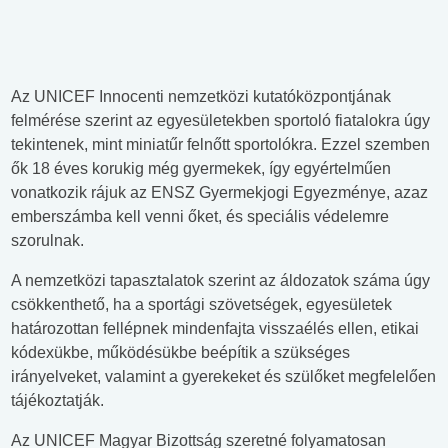
Az UNICEF Innocenti nemzetközi kutatóközpontjának
felmérése szerint az egyesületekben sportoló fiatalokra úgy
tekintenek, mint miniatűr felnőtt sportolókra. Ezzel szemben
ők 18 éves korukig még gyermekek, így egyértelműen
vonatkozik rájuk az ENSZ Gyermekjogi Egyezménye, azaz
emberszámba kell venni őket, és speciális védelemre
szorulnak.
A nemzetközi tapasztalatok szerint az áldozatok száma úgy
csökkenthető, ha a sportági szövetségek, egyesületek
határozottan fellépnek mindenfajta visszaélés ellen, etikai
kódexükbe, működésükbe beépítik a szükséges
irányelveket, valamint a gyerekeket és szülőket megfelelően
tájékoztatják.
Az UNICEF Magyar Bizottság szeretné folyamatosan