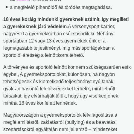
a megfelelő pihenőidő és törődés megtagadása.
18 éves koráig mindenki gyereknek számít, így megilleti
a gyerekeknek járó védelem.
A versenysport-karrier,
nagyrészt a gyermekkorban csúcsosodik ki. Néhány
sportágban 12 vagy 13 éves gyermekek érik el a
legmagasabb teljesítményt, míg más sportágakban a
sportolói érettség a felnőttkorra tehető.
A törvényes és sportoló felnőtt kor nem szükségszerűen esik
egybe., A gyermeksportolókat, különösen, ha nagyon
tehetségesek és kiemelkedő teljesítményt nyújtanak,
gyakran hasonló felelősségekkel terhelik, mint felnőtt
társaikat, így elvárhatják tőlük, hogy úgy viselkedjenek,
mintha 18 éves kor felett lennének.
Magyarországon a gyermeksportolók felvilágosítása a
megfélemlítésről, zaklatásról (bullying) és a beavatási
szertartásokról egyáltalán nem jellemző – mindezeket