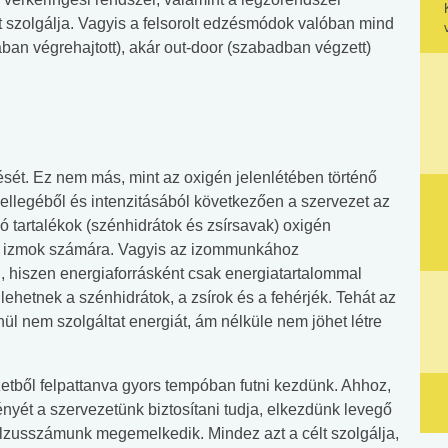
t szolgálja. Vagyis a felsorolt edzésmódok valóban mind
ában végrehajtott), akár out-door (szabadban végzett)
ését. Ez nem más, mint az oxigén jelenlétében történő
llegéből és intenzitásából következően a szervezet az
 tartalékok (szénhidrátok és zsírsavak) oxigén
 az izmok számára. Vagyis az izommunkához
 hiszen energiaforrásként csak energiatartalommal
lehetnek a szénhidrátok, a zsírok és a fehérjék. Tehát az
nül nem szolgáltat energiát, ám nélküle nem jöhet létre
zetből felpattanva gyors tempóban futni kezdünk. Ahhoz,
nyét a szervezetünk biztosítani tudja, elkezdünk levegő
ulzusszámunk megemelkedik. Mindez azt a célt szolgálja,