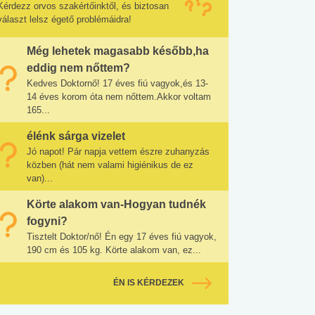
Kérdezz orvos szakértőinktől, és biztosan
választ lelsz égető problémáidra!
Még lehetek magasabb később,ha
eddig nem nőttem?
Kedves Doktornő! 17 éves fiú vagyok,és 13-
14 éves korom óta nem nőttem.Akkor voltam
165...
élénk sárga vizelet
Jó napot! Pár napja vettem észre zuhanyzás
közben (hát nem valami higiénikus de ez
van)...
Körte alakom van-Hogyan tudnék
fogyni?
Tisztelt Doktor/nő! Én egy 17 éves fiú vagyok,
190 cm és 105 kg. Körte alakom van, ez...
ÉN IS KÉRDEZEK