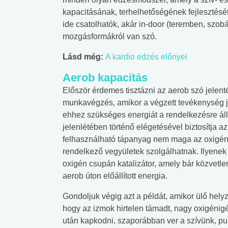
kapacitásának, terhelhetőségének fejlesztésé
ide csatolhatók, akár in-door (teremben, szob
mozgásformákról van szó.
Lásd még:
A kardio edzés előnyei
Aerob kapacitás
Először érdemes tisztázni az aerob szó jelent
munkavégzés, amikor a végzett tevékenység je
ehhez szükséges energiát a rendelkezésre álló
jelenlétében történő elégetésével biztosítja
felhasználható tápanyag nem maga az oxigén,
rendelkező vegyületek szolgálhatnak. Ilyenek 
oxigén csupán katalizátor, amely bár közvetle
aerob úton előállított energia.
Gondoljuk végig azt a példát, amikor ülő hely
hogy az izmok hirtelen támadt, nagy oxigénigé
után kapkodni, szaporábban ver a szívünk, p