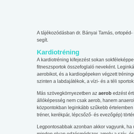
A tájékozódásban dr. Bányai Tamás, ortopéd- 
segít.
Kardiotréning
A kardiotréning kifejezést sokan sokféleképpe
fitneszsportok összefoglaló neveként. Leginkáb
aerobikot, és a kardiogépeken végzett tréninge
szinten a labdajátékok, a vízi- és a téli sportok
Más szövegkörnyezetben az
aerob
edzést érti
állóképesség nem csak aerob, hanem anaerob ú
központokban leginkább szűkebb értelemben a
tréner, kerékpár, lépcsőző- és evezőgép) tört
Legpontosabbak azonban akkor vagyunk, ha ú
minden olyan edzésmódszer, amely a szív- és 