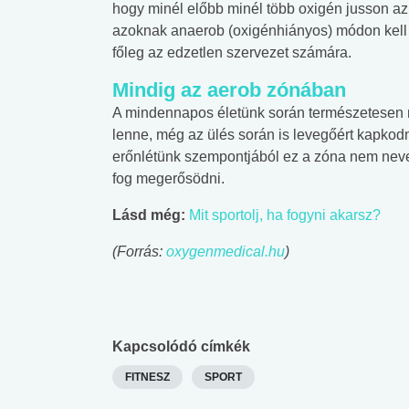
hogy minél előbb minél több oxigén jusson az
azoknak anaerob (oxigénhiányos) módon kell 
főleg az edzetlen szervezet számára.
Mindig az aerob zónában
A mindennapos életünk során természetesen 
lenne, még az ülés során is levegőért kapkod
erőnlétünk szempontjából ez a zóna nem nev
fog megerősödni.
Lásd még:
Mit sportolj, ha fogyni akarsz?
(Forrás:
oxygenmedical.hu
)
Kapcsolódó címkék
FITNESZ
SPORT
 alkohol
#Zöldövezet
#Betegségek
lent az
Mekkora az ökológiai
Elsősegély