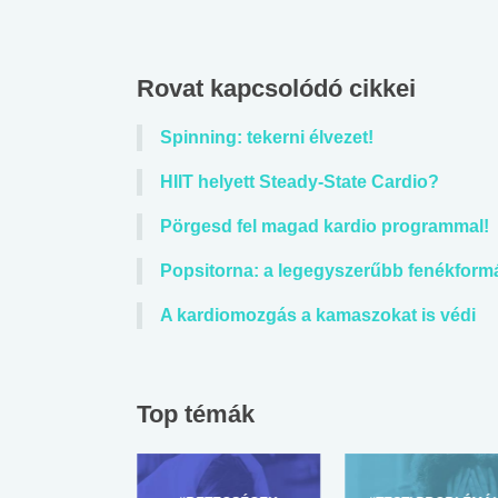
Rovat kapcsolódó cikkei
Spinning: tekerni élvezet!
HIIT helyett Steady-State Cardio?
Pörgesd fel magad kardio programmal!
Popsitorna: a legegyszerűbb fenékformá
A kardiomozgás a kamaszokat is védi
Top témák