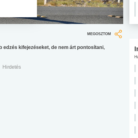
MEGOSZTOM
b edzés kifejezéseket, de nem árt pontosítani,
I
H
Hirdetés