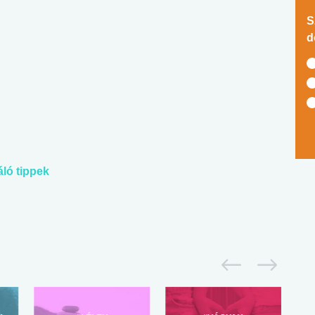
S
d
ló tippek