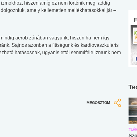
 izmokhoz, hiszen amíg ez nem történik meg, addig
dolgozniuk, amely kellemetlen mellékhatásokkal jár –
mindig aerob zónában vagyunk, hiszen ha nem így
nánk. Sajnos azonban a fittségünk és kardiovaszkuláris
ezhető hatásosnak, ugyanis ettől semmiféle izmunk nem
Te
MEGOSZTOM
#Suli, munka
#Suli, munka
#Lél
Angol középfokú
Internet-függőség
Szo