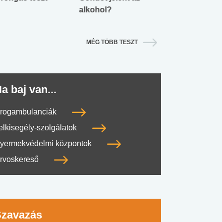
alkohol?
lábnyomod?
MÉG TÖBB TESZT
a baj van...
rogambulanciák
elkisegély-szolgálatok
yermekvédelmi központok
rvoskereső
Szavazás