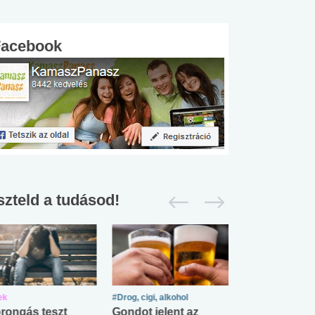
Facebook
szteld a tudásod!
ek
#Drog, cigi, alkohol
#Zöldövezet
rongás teszt
Gondot jelent az
Mekkora az ö