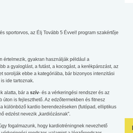
és sportorvos, az Élj Tovább 5 Évvel! program szakértője
n értelmezik, gyakran használják például a
b a gyaloglást, a futást, a kocogást, a kerékpározást, az
t sorolják ebbe a kategóriába, bár bizonyos intenzitási
 is ide tartoznak.
k alatta, bár a
szív
- és a vérkeringési rendszer és az
ton is fejleszthető. Az edzőtermekben és fitnesz
 különböző kardio berendezéseken (futópad, elliptikus
énő edzést nevezik „kardiózásnak”.
gy fogalmazunk, hogy kardiotréningnek nevezhető
vérkeringési rendszer, valamint a légzőrendszer