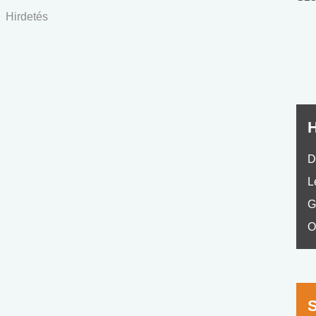
nyelvvizsga teszt -
teszt
Hirdetés
No.42
H
D
L
G
O