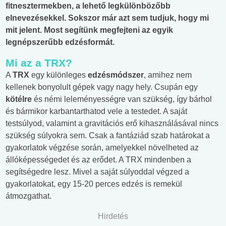
fitnesztermekben, a lehető legkülönbözőbb
elnevezésekkel. Sokszor már azt sem tudjuk, hogy mi
mit jelent. Most segítünk megfejteni az egyik
legnépszerűbb edzésformát.
Mi az a TRX?
A
TRX
egy különleges
edzésmódszer
, amihez nem
kellenek bonyolult gépek vagy nagy hely. Csupán egy
kötélre
és némi leleményességre van szükség, így bárhol
és bármikor karbantarthatod vele a testedet. A saját
testsúlyod, valamint a gravitációs erő kihasználásával nincs
szükség súlyokra sem. Csak a fantáziád szab határokat a
gyakorlatok végzése során, amelyekkel növelheted az
állóképességedet és az erődet. A TRX mindenben a
segítségedre lesz. Mivel a saját súlyoddal végzed a
gyakorlatokat, egy 15-20 perces edzés is remekül
átmozgathat.
Hirdetés