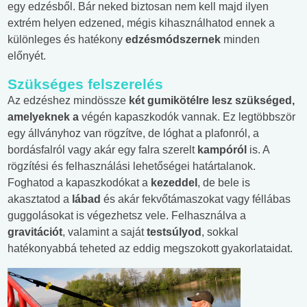
egy edzésből. Bár neked biztosan nem kell majd ilyen
extrém helyen edzened, mégis kihasználhatod ennek a
különleges és hatékony
edzésmódszernek
minden
előnyét.
Szükséges felszerelés
Az edzéshez mindössze
két gumikötélre lesz szükséged,
amelyeknek a
végén kapaszkodók vannak. Ez legtöbbször
egy állványhoz van rögzítve, de lóghat a plafonról, a
bordásfalról vagy akár egy falra szerelt
kampóról
is. A
rögzítési és felhasználási lehetőségei határtalanok.
Foghatod a kapaszkodókat a
kezeddel
, de bele is
akasztatod a
lábad
és akár fekvőtámaszokat vagy féllábas
guggolásokat is végezhetsz vele. Felhasználva a
gravitációt
, valamint a saját
testsúlyod
, sokkal
hatékonyabbá teheted az eddig megszokott gyakorlataidat.