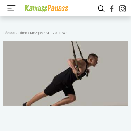
Főoldal
/
Hírek
/
Mozgás
/
Mi az a TRX?