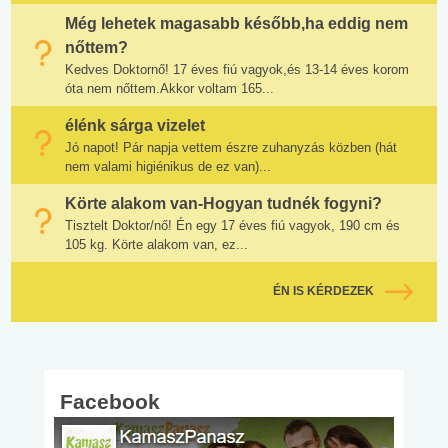
Még lehetek magasabb később,ha eddig nem
nőttem?
Kedves Doktornő! 17 éves fiú vagyok,és 13-14 éves korom
óta nem nőttem.Akkor voltam 165...
élénk sárga vizelet
Jó napot! Pár napja vettem észre zuhanyzás közben (hát
nem valami higiénikus de ez van)...
Körte alakom van-Hogyan tudnék fogyni?
Tisztelt Doktor/nő! Én egy 17 éves fiú vagyok, 190 cm és
105 kg. Körte alakom van, ez...
ÉN IS KÉRDEZEK
Facebook