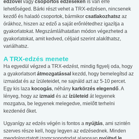
edzővel
vagy
csoportos edzéseken
is van erre
lehetőséged. Bárki részt vehet a TRX-edzésen, nincsenek
kezdő és haladó csoportok, bármikor
csatlakozhatsz
az
órákhoz, hiszen az edző a saját erőnlétedhez igazítja a
gyakorlatokat. Megszámlálhatatlan módon végezheted a
gyakorlatokat, amit kedved, céljaid szerint alakíthatsz,
variálhatsz.
A TRX-edzés menete
Ha egyedül végzed a TRX-edzést, mindig figyelj oda, hogy
a gyakorlatsort
átmozgatással
kezdd, hogy bemelegítsd az
izmaidat és az ízületeidet, ne sajnáld azt az 5-10 percet.
Egy kis laza
kocogás
, néhány
karkörzés elegendő
. A
lényeg, hogy az
izmaid
és az
ízületeid
át legyenek
mozgatva, be legyenek melegedve, mielőtt terhelni
kezdenéd őket.
Ugyanígy az edzés végén is fontos a
nyújtás
, ami szintén
szerves része kell, hogy legyen az edzésednek. Minden
megdolgoztatott izomcsoportodat alaposan
nyújtsd le
,