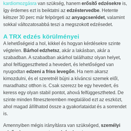
kardiomozgásra
van szükség, hanem
erősítő edzésekre
is,
így érdemes ezt is beiktatni az
edzéstervedbe
. Hetente
kétszer 30 perc már felpörgeti az
anyagcserédet
, valamint
sokkal változatosabbá teszi a megszokott edzésedet.
A TRX edzés körülményei
A lehetőségeid a hol, kikkel és hogyan kérdésekre szinte
végtelen.
Bárhol edzhetsz
, akár a lakásban, akár a
szabadban. A szabadban akárhol találhatsz olyan helyet,
ahol felfüggesztheted a hevedert, és lehetőséged van
nyugodtan
edzeni a friss levegőn
. Ha nem akarsz
kimozdulni, és el szeretnél bújni a kíváncsi szemek elől,
maradhatsz otthon is. Csak szerezz be egy hevedert, és
keress egy olyan stabil pontot, ahová felfüggesztheted. De
szinte minden fitneszteremben megtalálod ezt az eszközt,
ahol magad állíthatod össze a gyakorlataidat és a sorrendet
is.
Amennyiben mégis irányításra van szükséged,
személyi