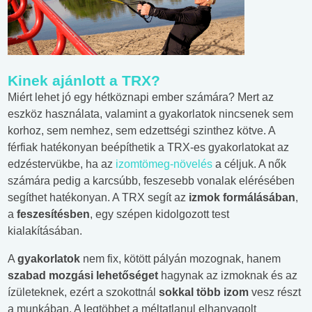
Kinek ajánlott a TRX?
Miért lehet jó egy hétköznapi ember számára? Mert az
eszköz használata, valamint a gyakorlatok nincsenek sem
korhoz, sem nemhez, sem edzettségi szinthez kötve. A
férfiak hatékonyan beépíthetik a TRX-es gyakorlatokat az
edzéstervükbe, ha az
izomtömeg-növelés
a céljuk. A nők
számára pedig a karcsúbb, feszesebb vonalak elérésében
segíthet hatékonyan. A TRX segít az
izmok formálásában
,
a
feszesítésben
, egy szépen kidolgozott test
kialakításában.
A
gyakorlatok
nem fix, kötött pályán mozognak, hanem
szabad mozgási lehetőséget
hagynak az izmoknak és az
ízületeknek, ezért a szokottnál
sokkal több izom
vesz részt
a munkában. A legtöbbet a méltatlanul elhanyagolt