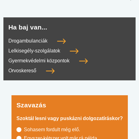
Ha baj van...
Drogambulanciák
Lelkisegély-szolgálatok
Gyermekvédelmi központok
Orvoskereső
Szavazás
Szoktál lesni vagy puskázni dolgozatíráskor?
Sohasem fordult még elő.
Egyszer-kétszer volt már rá példa.