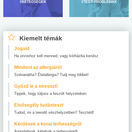
#BETEGSÉGEK
#TESTI PROBLÉMÁK
Kiemelt témák
Jogaid
Ha orvoshoz kell menned, vagy kórházba kerülsz
Mindent az allergiáról
Szénanátha? Ételallergia? Tudj meg többet!
Győzd le a stresszt!
Tippek, hogy túljuss a feszült helyzeteken.
Elsősegély tudásteszt
Tudod, mi a teendő vészhelyzetben? Teszteld!
Kérdések a korai terhességről
Aggodalmak, kételyek a terhességről