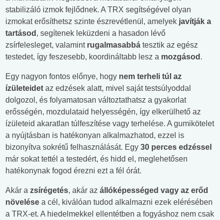
stabilizáló izmok fejlődnek. A TRX segítségével olyan
izmokat erősíthetsz szinte észrevétlenül, amelyek
javítják a
tartásod
, segítenek leküzdeni a hasadon lévő
zsírfelesleget, valamint
rugalmasabbá
tesztik az egész
testedet, így feszesebb, koordináltabb lesz a
mozgásod
.
Egy nagyon fontos előnye, hogy
nem terheli túl az
ízületeidet
az edzések alatt, mivel saját testsúlyoddal
dolgozol, és folyamatosan változtathatsz a gyakorlat
erősségén, mozdulataid helyességén, így elkerülhető az
ízületeid akaratlan túlfeszítése vagy terhelése. A gumikötelet
a nyújtásban is hatékonyan alkalmazhatod, ezzel is
bizonyítva sokrétű felhasználását. Egy
30 perces edzéssel
már sokat tettél a testedért, és hidd el, meglehetősen
hatékonynak fogod érezni ezt a fél órát.
Akár a
zsírégetés
, akár az
állóképességed vagy az erőd
növelése
a cél, kiválóan tudod alkalmazni ezek elérésében
a TRX-et. A hiedelmekkel ellentétben a fogyáshoz nem csak