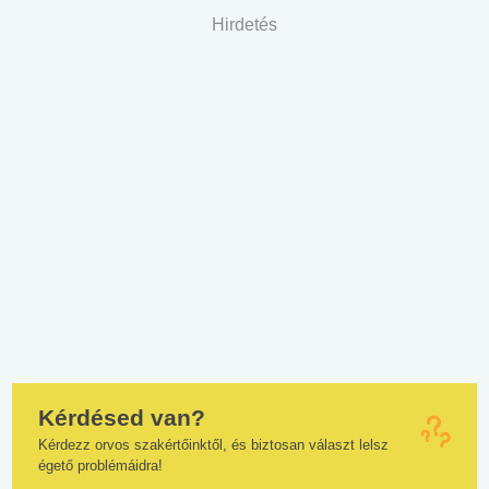
Hirdetés
Kérdésed van?
Kérdezz orvos szakértőinktől, és biztosan választ lelsz
égető problémáidra!