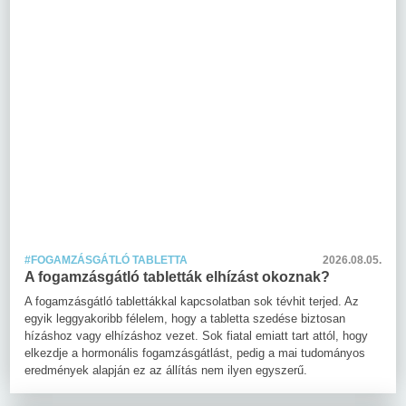
#FOGAMZÁSGÁTLÓ TABLETTA
2026.08.05.
A fogamzásgátló tabletták elhízást okoznak?
A fogamzásgátló tablettákkal kapcsolatban sok tévhit terjed. Az
egyik leggyakoribb félelem, hogy a tabletta szedése biztosan
hízáshoz vagy elhízáshoz vezet. Sok fiatal emiatt tart attól, hogy
elkezdje a hormonális fogamzásgátlást, pedig a mai tudományos
eredmények alapján ez az állítás nem ilyen egyszerű.