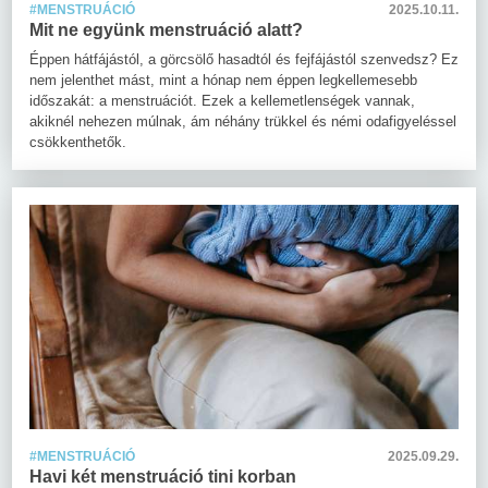
#MENSTRUÁCIÓ
2025.10.11.
Mit ne együnk menstruáció alatt?
Éppen hátfájástól, a görcsölő hasadtól és fejfájástól szenvedsz? Ez
nem jelenthet mást, mint a hónap nem éppen legkellemesebb
időszakát: a menstruációt. Ezek a kellemetlenségek vannak,
akiknél nehezen múlnak, ám néhány trükkel és némi odafigyeléssel
csökkenthetők.
#MENSTRUÁCIÓ
2025.09.29.
Havi két menstruáció tini korban