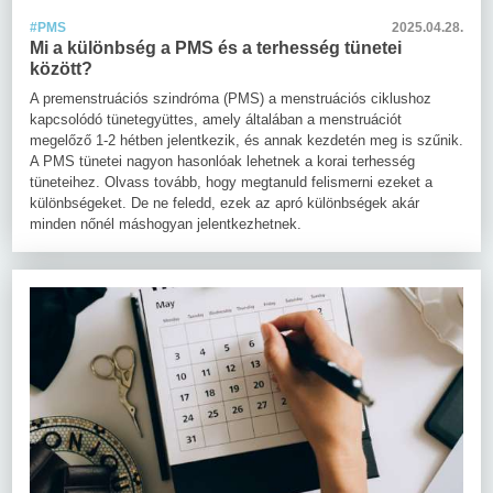
#PMS
2025.04.28.
Mi a különbség a PMS és a terhesség tünetei
között?
A premenstruációs szindróma (PMS) a menstruációs ciklushoz
kapcsolódó tünetegyüttes, amely általában a menstruációt
megelőző 1-2 hétben jelentkezik, és annak kezdetén meg is szűnik.
A PMS tünetei nagyon hasonlóak lehetnek a korai terhesség
tüneteihez. Olvass tovább, hogy megtanuld felismerni ezeket a
különbségeket. De ne feledd, ezek az apró különbségek akár
minden nőnél máshogyan jelentkezhetnek.