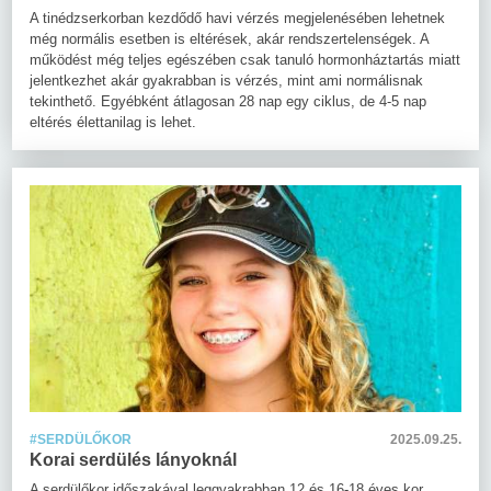
A tinédzserkorban kezdődő havi vérzés megjelenésében lehetnek
még normális esetben is eltérések, akár rendszertelenségek. A
működést még teljes egészében csak tanuló hormonháztartás miatt
jelentkezhet akár gyakrabban is vérzés, mint ami normálisnak
tekinthető. Egyébként átlagosan 28 nap egy ciklus, de 4-5 nap
eltérés élettanilag is lehet.
#SERDÜLŐKOR
2025.09.25.
Korai serdülés lányoknál
A serdülőkor időszakával leggyakrabban 12 és 16-18 éves kor