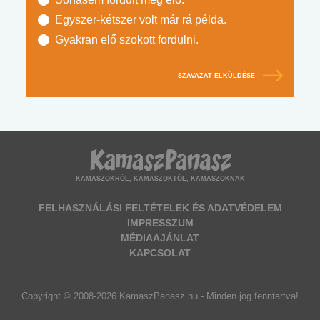
Egyszer-kétszer volt már rá példa.
Gyakran elő szokott fordulni.
SZAVAZAT ELKÜLDÉSE
KAMASZOKRÓL, KAMASZOKTÓL, KAMASZOKNAK
FELHASZNÁLÁSI FELTÉTELEK ÉS ADATVÉDELEM
IMPRESSZUM
MÉDIAAJÁNLAT
KAPCSOLAT
Copyright © 2008-2026 KamaszPanasz.hu - Minden jog fenntartva!