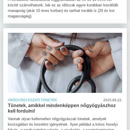
között számolhatunk, bár ez az időszak egyre korábban kezdődik
manapság (akár 10 éves korban) és tarthat tovább is (20 év kor
magasságáig).
#NŐGYÓGYÁSZATI TÜNETEK
2025.08.22.
Tünetek, amikkel mindenképpen nőgyógyászhoz
kell fordulni!
Vannak olyan kellemetlen nőgyógyászati tünetek, amelyek
kivizsgálást és kezelést igényelnek. Ilyen például a kóros hüvelyi
folyás, a rendszertelen vérzés, a viszketés, a szeméremtesten