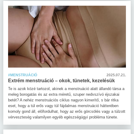
#MENSTRUÁCIÓ
2025.07.21.
Extrém menstruáció – okok, tünetek, kezelésük
Te is azok közé tartozol, akinek a menstruáció alatt állandó társa a
meleg borogatás és az extra méretű, szuper nedvszívó éjszakai
betét? A nehéz menstruációs ciklus nagyon kimerítő, s bár ritka
eset, hogy a túl erős vagy túl fájdalmas menstruáció hátterében
komoly gond áll, előfordulhat, hogy az erős görcsölés vagy a túlzott
vérveszteség valamilyen egyéb egészségügyi probléma tünete.