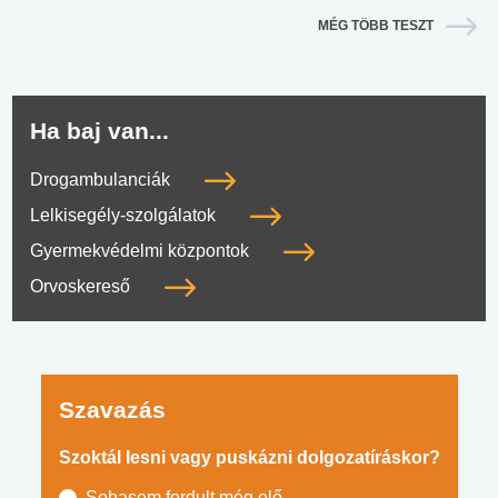
MÉG TÖBB TESZT
Ha baj van...
Drogambulanciák
Lelkisegély-szolgálatok
Gyermekvédelmi központok
Orvoskereső
Szavazás
Szoktál lesni vagy puskázni dolgozatíráskor?
Sohasem fordult még elő.