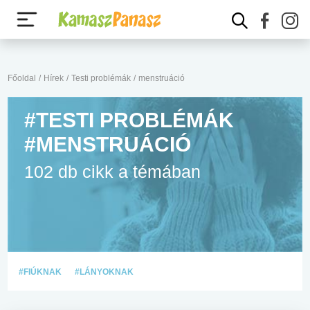
Főoldal
/
Hírek
/
Testi problémák
/
menstruáció
#TESTI PROBLÉMÁK
#MENSTRUÁCIÓ
102 db cikk a témában
#FIÚKNAK
#LÁNYOKNAK