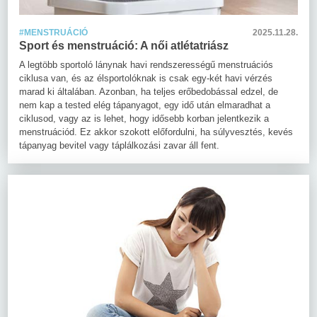
#MENSTRUÁCIÓ
2025.11.28.
Sport és menstruáció: A női atlétatriász
A legtöbb sportoló lánynak havi rendszerességű menstruációs
ciklusa van, és az élsportolóknak is csak egy-két havi vérzés
marad ki általában. Azonban, ha teljes erőbedobással edzel, de
nem kap a tested elég tápanyagot, egy idő után elmaradhat a
ciklusod, vagy az is lehet, hogy idősebb korban jelentkezik a
menstruációd. Ez akkor szokott előfordulni, ha súlyvesztés, kevés
tápanyag bevitel vagy táplálkozási zavar áll fent.