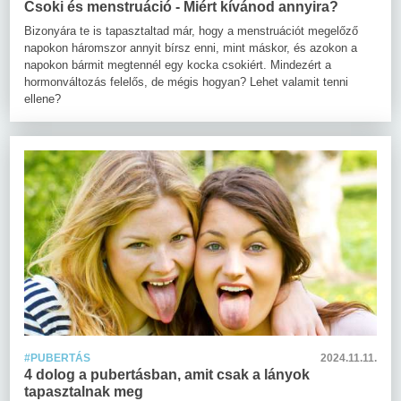
Csoki és menstruáció - Miért kívánod annyira?
Bizonyára te is tapasztaltad már, hogy a menstruációt megelőző
napokon háromszor annyit bírsz enni, mint máskor, és azokon a
napokon bármit megtennél egy kocka csokiért. Mindezért a
hormonváltozás felelős, de mégis hogyan? Lehet valamit tenni
ellene?
#PUBERTÁS
2024.11.11.
4 dolog a pubertásban, amit csak a lányok
tapasztalnak meg