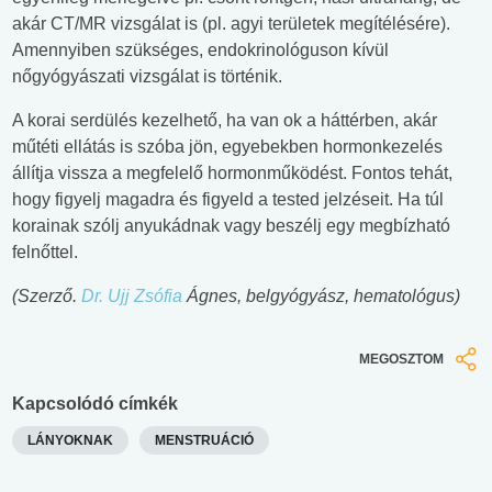
akár CT/MR vizsgálat is (pl. agyi területek megítélésére).
Amennyiben szükséges, endokrinológuson kívül
nőgyógyászati vizsgálat is történik.
A korai serdülés kezelhető, ha van ok a háttérben, akár
műtéti ellátás is szóba jön, egyebekben hormonkezelés
állítja vissza a megfelelő hormonműködést. Fontos tehát,
hogy figyelj magadra és figyeld a tested jelzéseit. Ha túl
korainak szólj anyukádnak vagy beszélj egy megbízható
felnőttel.
(Szerző.
Dr. Ujj Zsófia
Ágnes, belgyógyász, hematológus)
MEGOSZTOM
Kapcsolódó címkék
LÁNYOKNAK
MENSTRUÁCIÓ