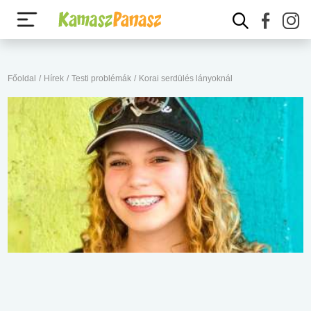
Főoldal
/
Hírek
/
Testi problémák
/
Korai serdülés lányoknál