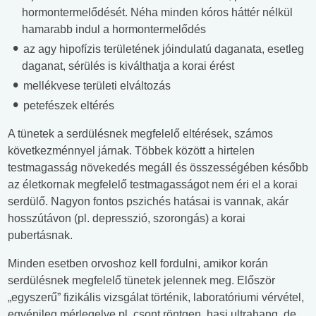
hormontermelődését. Néha minden kóros háttér nélkül
hamarabb indul a hormontermelődés
az agy hipofízis területének jóindulatú daganata, esetleg
daganat, sérülés is kiválthatja a korai érést
mellékvese területi elváltozás
petefészek eltérés
A tünetek a serdülésnek megfelelő eltérések, számos
következménnyel járnak. Többek között a hirtelen
testmagasság növekedés megáll és összességében később
az életkornak megfelelő testmagasságot nem éri el a korai
serdülő. Nagyon fontos pszichés hatásai is vannak, akár
hosszútávon (pl. depresszió, szorongás) a korai
pubertásnak.
Minden esetben orvoshoz kell fordulni, amikor korán
serdülésnek megfelelő tünetek jelennek meg. Először
„egyszerű” fizikális vizsgálat történik, laboratóriumi vérvétel,
egyénileg mérlegelve pl. csont röntgen, hasi ultrahang, de