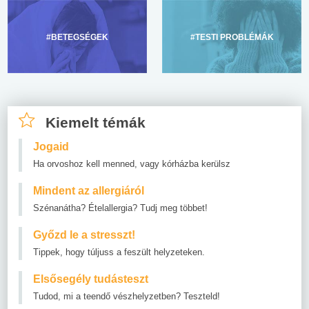
#BETEGSÉGEK
#TESTI PROBLÉMÁK
Kiemelt témák
Jogaid
Ha orvoshoz kell menned, vagy kórházba kerülsz
Mindent az allergiáról
Szénanátha? Ételallergia? Tudj meg többet!
Győzd le a stresszt!
Tippek, hogy túljuss a feszült helyzeteken.
Elsősegély tudásteszt
Tudod, mi a teendő vészhelyzetben? Teszteld!