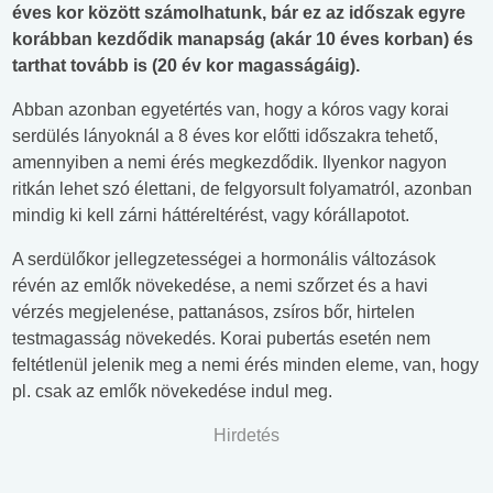
éves kor között számolhatunk, bár ez az időszak egyre
korábban kezdődik manapság (akár 10 éves korban) és
tarthat tovább is (20 év kor magasságáig).
Abban azonban egyetértés van, hogy a kóros vagy korai
serdülés lányoknál a 8 éves kor előtti időszakra tehető,
amennyiben a nemi érés megkezdődik. Ilyenkor nagyon
ritkán lehet szó élettani, de felgyorsult folyamatról, azonban
mindig ki kell zárni háttéreltérést, vagy kórállapotot.
A serdülőkor jellegzetességei a hormonális változások
révén az emlők növekedése, a nemi szőrzet és a havi
vérzés megjelenése, pattanásos, zsíros bőr, hirtelen
testmagasság növekedés. Korai pubertás esetén nem
feltétlenül jelenik meg a nemi érés minden eleme, van, hogy
pl. csak az emlők növekedése indul meg.
Hirdetés