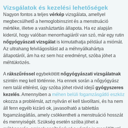
Vizsgálatok és kezelési lehetőségek
Nagyon fontos a teljes
vérkép
vizsgálata, amellyel
megbecsülhető a hemoglobinszint és a menstruáció
mértéke, illetve a vasháztartás állapota. Ha ez alapján
kiderül, hogy valóban menorrhagiáról van szó, már egy rutin
nőgyógyászati vizsgálat
is kimutathatja például a miómát.
Az ultrahang felvilágosítást ad a méhnyálkahártya
állapotáról, ám ha ez sem hoz eredményt, szóba jöhet a
méhtükrözés.
A
rákszűréssel
egybekötött
nőgyógyászati vizsgálatnak
szintén meg kell történnie. Ha ennek során a nőgyógyász
nem talál eltérést, úgy szóba jöhet rövid idejű
gyógyszeres
kezelés
. Amennyiben a
méhen belüli
fogamzásgátló eszköz
okozza a problémát, azt nyilván el kell távolítani, és ha nem
áll fenn egyéb kizáró ok, javasolható a tablettás
fogamzásgátlás, amely csökkentheti a menstruáció hosszát
és mennyiségét. Szükség esetén szóba jöhet a