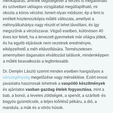
méhkaparás, aminek segítségével a vérzés is megállítható
és szövettani utólagos vizsgálattal megállapítható, mi
okozta a kóros vérzést
.
Ismert olyan módszer, ép a fent is
említett hiszteroszkópia műtéti változata, amellyel a
méhnyálkahártya nagy részét el lehet távolítani, és így
megszűnik a vérzészavar. Végső esetben, különösen 40
éves kor felett, ha a tervezett gyermekek már világra jöttek,
és ha egyéb eljárások nem vezetnek eredményre,
elképzelhető a méh eltávolítására. Természetesen
amennyiben daganatos elváltozást találunk, mindenképpen
a műtéti beavatkozás a legfontosabb.
Dr. Demjén László szerint minden esetben hangsúlyos a
vérszegénység
megelőzése vagy mérséklése. Ezért orvosi
javaslatra hasznosak lehetnek a
vaspótló készítmények
és ajánlatos
vasban gazdag ételek fogyasztása
, mint a
bab, a borsó, a leveles zöldségek, a spenót, a szárított- és
bogyós gyümölcsök, a teljes kiőrlésű pékáru, a dió, a
mandula, a mák és a vörös húsok.