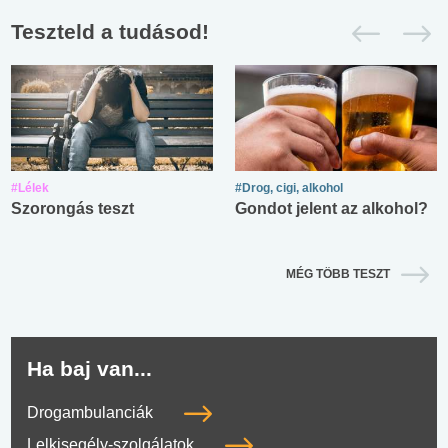
Teszteld a tudásod!
#Lélek
#Drog, cigi, alkohol
Szorongás teszt
Gondot jelent az alkohol?
MÉG TÖBB TESZT
Ha baj van...
Drogambulanciák
Lelkisegély-szolgálatok