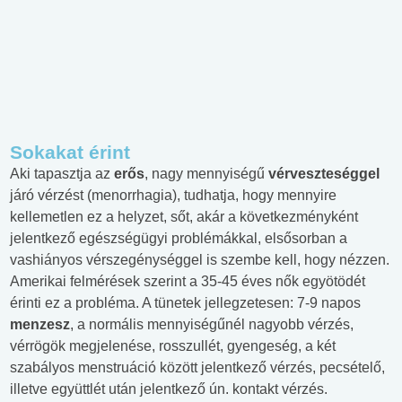
Sokakat érint
Aki tapasztja az
erős
, nagy mennyiségű
vérveszteséggel
járó vérzést (menorrhagia), tudhatja, hogy mennyire
kellemetlen ez a helyzet, sőt, akár a következményként
jelentkező egészségügyi problémákkal, elsősorban a
vashiányos vérszegénységgel is szembe kell, hogy nézzen.
Amerikai felmérések szerint a 35-45 éves nők egyötödét
érinti ez a probléma. A tünetek jellegzetesen: 7-9 napos
menzesz
, a normális mennyiségűnél nagyobb vérzés,
vérrögök megjelenése, rosszullét, gyengeség, a két
szabályos menstruáció között jelentkező vérzés, pecsételő,
illetve együttlét után jelentkező ún. kontakt vérzés.