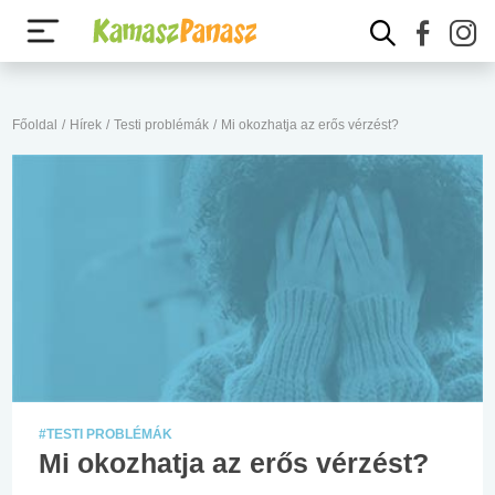
Főoldal
/
Hírek
/
Testi problémák
/
Mi okozhatja az erős vérzést?
#TESTI PROBLÉMÁK
Mi okozhatja az erős vérzést?