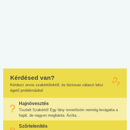
Kérdésed van?
Kérdezz orvos szakértőinktől, és biztosan választ lelsz
égető problémáidra!
Hajnövesztés
Tisztelt Szakértő! Egy lány ismerősöm nemrég levágatta a
haját, de nagyon megbánta. Azóta...
Szőrtelenítés