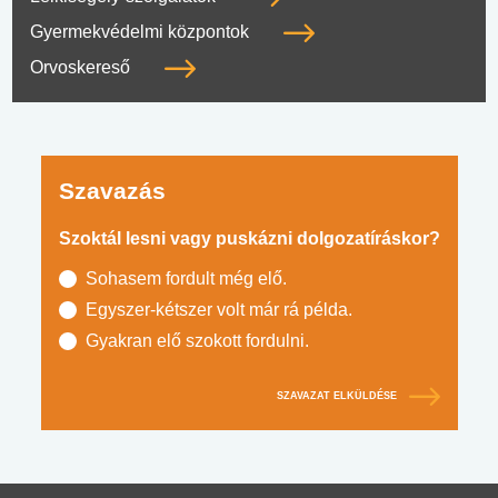
Gyermekvédelmi központok
Orvoskereső
Szavazás
Szoktál lesni vagy puskázni dolgozatíráskor?
Sohasem fordult még elő.
Egyszer-kétszer volt már rá példa.
Gyakran elő szokott fordulni.
SZAVAZAT ELKÜLDÉSE