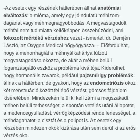
-Az esetek egy részének hátterében állhat
anatómiai
elváltozás
: a mióma, amely egy jóindulatú méhizom-
daganat vagy méhmegnagyobbodás. A megvastagodott
méhfal nem tud miatta kellőképpen összehúzódni, ami
fokozott mértékű vérzéshez
vezet - ismerteti dr. Demjén
László, az Oxygen Medical nőgyógyásza. – Előfordulhat,
hogy a menorrhagiát a méhnyálkahártya túlzott
megvastagodása okozza, de akár a méhen belüli
fogamzásgátló eszköz a probléma kiváltója. Kiderülhet,
hogy hormonális zavarok, például
pajzsmirigy problémák
állnak a háttérben, de gyakori, hogy az
endometriózis
okoz
két menstruáció között fellépő vérzést, görcsös fájdalom
kíséretében. Mindezeken felül ki kell zárni a megszakadt
méhen belüli terhességet, a spontán vetélés utáni állapotot,
a medencegyulladást, vérrögképződési rendellenességet, a
méhdaganatot, a cisztát és a polipot is. Az esetek egy
részében mindezen okok kizárása után sem derül ki az erős
vérzés oka.