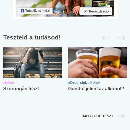
Teszteld a tudásod!
#Lélek
#Drog, cigi, alkohol
Szorongás teszt
Gondot jelent az alkohol?
MÉG TÖBB TESZT