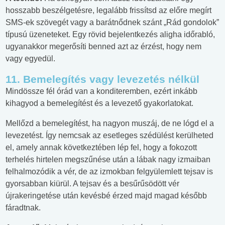
hosszabb beszélgetésre, legalább frissítsd az előre megírt
SMS-ek szövegét vagy a barátnődnek szánt „Rád gondolok”
típusú üzeneteket. Egy rövid bejelentkezés aligha időrabló,
ugyanakkor megerősíti benned azt az érzést, hogy nem
vagy egyedül.
11. Bemelegítés vagy levezetés nélkül
Mindössze fél órád van a konditeremben, ezért inkább
kihagyod a bemelegítést és a levezető gyakorlatokat.
Mellőzd a bemelegítést, ha nagyon muszáj, de ne lógd el a
levezetést. Így nemcsak az esetleges szédülést kerülheted
el, amely annak következtében lép fel, hogy a fokozott
terhelés hirtelen megszűnése után a lábak nagy izmaiban
felhalmozódik a vér, de az izmokban felgyülemlett tejsav is
gyorsabban kiürül. A tejsav és a besűrűsödött vér
újrakeringetése után kevésbé érzed majd magad később
fáradtnak.