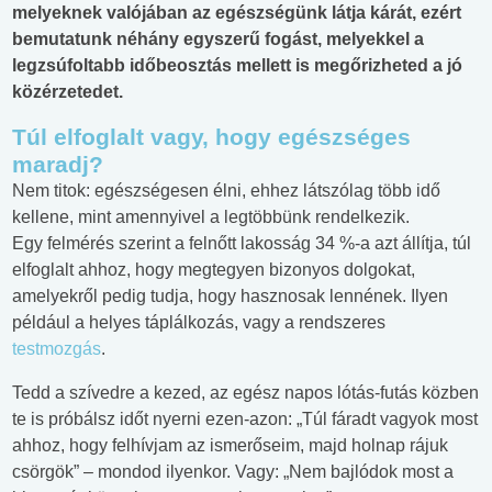
melyeknek valójában az egészségünk látja kárát, ezért
bemutatunk néhány egyszerű fogást, melyekkel a
legzsúfoltabb időbeosztás mellett is megőrizheted a jó
közérzetedet.
Túl elfoglalt vagy, hogy egészséges
maradj?
Nem titok: egészségesen élni, ehhez látszólag több idő
kellene, mint amennyivel a legtöbbünk rendelkezik.
Egy felmérés szerint a felnőtt lakosság 34 %-a azt állítja, túl
elfoglalt ahhoz, hogy megtegyen bizonyos dolgokat,
amelyekről pedig tudja, hogy hasznosak lennének. Ilyen
például a helyes táplálkozás, vagy a rendszeres
testmozgás
.
Tedd a szívedre a kezed, az egész napos lótás-futás közben
te is próbálsz időt nyerni ezen-azon: „Túl fáradt vagyok most
ahhoz, hogy felhívjam az ismerőseim, majd holnap rájuk
csörgök” – mondod ilyenkor. Vagy: „Nem bajlódok most a