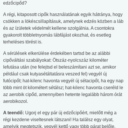
edzőcipőd?
A régi, kitaposott cipők használatának egyik hátránya, hogy
csökken a lökéscsillapításuk, amelynek edzés közben a láb
és az ízületek védelmét kellene szolgálnia. A csontokra
gyakorolt többletnyomás lábfájást okozhat, és esetleg
terheléses törést is.
A sérülések elkerülése érdekében tartsd be az alábbi
cipőváltási szabályokat: Ötszáz-nyolcszáz kilométer
lefutása után (ne felejtsd el beleszámítani azt se, amikor
például csak kutyasétáltatásra veszed fel) vegyél új
futócipőt; hat-kilenc havonta vegyél új sétacipőt, ha egy nap
több mint öt kilométert sétálsz; hat-kilenc havonta cseréld le
az aerobik cipőd, amennyiben hetente legalább három órát
aerobikozol.
A teendő:
Ugorj el egy pár új edzőcipőért, mielőtt még a
régi kezdene viseltesnek látszani! Ha találsz egy olyat,
amelyik megtetszik, vegyél kettő vagy több párat belőle.