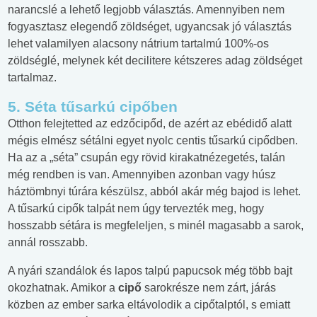
narancslé a lehető legjobb választás. Amennyiben nem
fogyasztasz elegendő zöldséget, ugyancsak jó választás
lehet valamilyen alacsony nátrium tartalmú 100%-os
zöldséglé, melynek két decilitere kétszeres adag zöldséget
tartalmaz.
5. Séta tűsarkú cipőben
Otthon felejtetted az edzőcipőd, de azért az ebédidő alatt
mégis elmész sétálni egyet nyolc centis tűsarkú cipődben.
Ha az a „séta” csupán egy rövid kirakatnézegetés, talán
még rendben is van. Amennyiben azonban vagy húsz
háztömbnyi túrára készülsz, abból akár még bajod is lehet.
A tűsarkú cipők talpát nem úgy tervezték meg, hogy
hosszabb sétára is megfeleljen, s minél magasabb a sarok,
annál rosszabb.
A nyári szandálok és lapos talpú papucsok még több bajt
okozhatnak. Amikor a
cipő
sarokrésze nem zárt, járás
közben az ember sarka eltávolodik a cipőtalptól, s emiatt