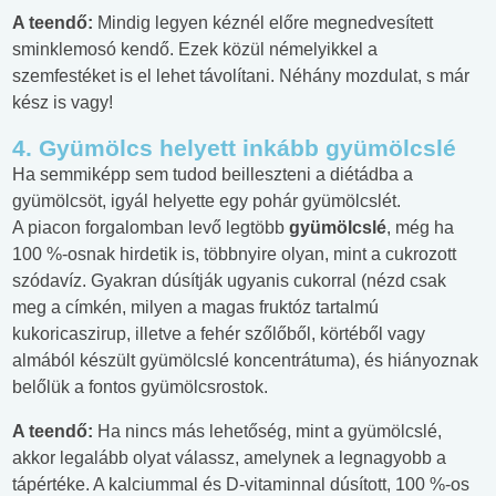
A teendő:
Mindig legyen kéznél előre megnedvesített
sminklemosó kendő. Ezek közül némelyikkel a
szemfestéket is el lehet távolítani. Néhány mozdulat, s már
kész is vagy!
4. Gyümölcs helyett inkább gyümölcslé
Ha semmiképp sem tudod beilleszteni a diétádba a
gyümölcsöt, igyál helyette egy pohár gyümölcslét.
A piacon forgalomban levő legtöbb
gyümölcslé
, még ha
100 %-osnak hirdetik is, többnyire olyan, mint a cukrozott
szódavíz. Gyakran dúsítják ugyanis cukorral (nézd csak
meg a címkén, milyen a magas fruktóz tartalmú
kukoricaszirup, illetve a fehér szőlőből, körtéből vagy
almából készült gyümölcslé koncentrátuma), és hiányoznak
belőlük a fontos gyümölcsrostok.
A teendő:
Ha nincs más lehetőség, mint a gyümölcslé,
akkor legalább olyat válassz, amelynek a legnagyobb a
tápértéke. A kalciummal és D-vitaminnal dúsított, 100 %-os