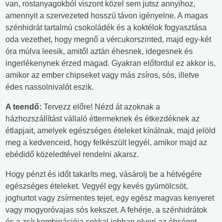
van, rostanyagokból viszont közel sem jutsz annyihoz,
amennyit a szervezeted hosszú távon igényelne. A magas
szénhidrát tartalmú csokoládék és a koktélok fogyasztása
oda vezethet, hogy megnő a vércukorszinted, majd egy-két
óra múlva leesik, amitől aztán éhesnek, idegesnek és
ingerlékenynek érzed magad. Gyakran előfordul ez akkor is,
amikor az ember chipseket vagy más zsíros, sós, illetve
édes nassolnivalót eszik.
A teendő:
Tervezz előre! Nézd át azoknak a
házhozszállítást vállaló éttermeknek és étkezdéknek az
étlapjait, amelyek egészséges ételeket kínálnak, majd jelöld
meg a kedvenceid, hogy felkészült legyél, amikor majd az
ebédidő közeledtével rendelni akarsz.
Hogy pénzt és időt takaríts meg, vásárolj be a hétvégére
egészséges ételeket. Vegyél egy kevés gyümölcsöt,
joghurtot vagy zsírmentes tejet, egy egész magvas kenyeret
vagy mogyoróvajas sós kekszet. A fehérje, a szénhidrátok
és a zsír kombinációja sokkal jobban elveri az éhséget.