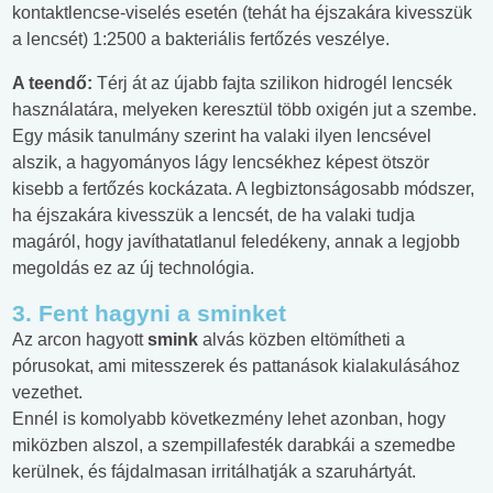
kontaktlencse-viselés esetén (tehát ha éjszakára kivesszük
a lencsét) 1:2500 a bakteriális fertőzés veszélye.
A teendő:
Térj át az újabb fajta szilikon hidrogél lencsék
használatára, melyeken keresztül több oxigén jut a szembe.
Egy másik tanulmány szerint ha valaki ilyen lencsével
alszik, a hagyományos lágy lencsékhez képest ötször
kisebb a fertőzés kockázata. A legbiztonságosabb módszer,
ha éjszakára kivesszük a lencsét, de ha valaki tudja
magáról, hogy javíthatatlanul feledékeny, annak a legjobb
megoldás ez az új technológia.
3. Fent hagyni a sminket
Az arcon hagyott
smink
alvás közben eltömítheti a
pórusokat, ami mitesszerek és pattanások kialakulásához
vezethet.
Ennél is komolyabb következmény lehet azonban, hogy
miközben alszol, a szempillafesték darabkái a szemedbe
kerülnek, és fájdalmasan irritálhatják a szaruhártyát.