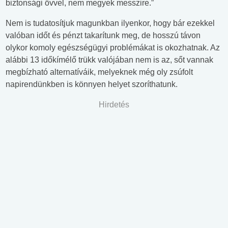
biztonsági övvel, nem megyek messzire.”
Nem is tudatosítjuk magunkban ilyenkor, hogy bár ezekkel
valóban időt és pénzt takarítunk meg, de hosszú távon
olykor komoly egészségügyi problémákat is okozhatnak. Az
alábbi 13 időkímélő trükk valójában nem is az, sőt vannak
megbízható alternatíváik, melyeknek még oly zsúfolt
napirendünkben is könnyen helyet szoríthatunk.
Hirdetés