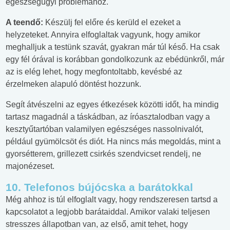
egészségügyi problémához.
A teendő:
Készülj fel előre és kerüld el ezeket a
helyzeteket. Annyira elfoglaltak vagyunk, hogy amikor
meghalljuk a testünk szavát, gyakran már túl késő. Ha csak
egy fél órával is korábban gondolkozunk az ebédünkről, már
az is elég lehet, hogy megfontoltabb, kevésbé az
érzelmeken alapuló döntést hozzunk.
Segít átvészelni az egyes étkezések közötti időt, ha mindig
tartasz magadnál a táskádban, az íróasztalodban vagy a
kesztyűtartóban valamilyen egészséges nassolnivalót,
például gyümölcsöt és diót. Ha nincs más megoldás, mint a
gyorsétterem, grillezett csirkés szendvicset rendelj, ne
majonézeset.
10. Telefonos bújócska a barátokkal
Még ahhoz is túl elfoglalt vagy, hogy rendszeresen tartsd a
kapcsolatot a legjobb barátaiddal. Amikor valaki teljesen
stresszes állapotban van, az első, amit tehet, hogy