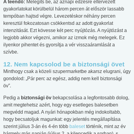
A teendő:
Melegíts be, az aznapi edzésre eltervezett
gyakorlatokat körülbelül három percen át először lassabb
tempóban hajtsd végre. Levezetéskor néhány percen
keresztül fokozatosan csökkentsd az adott gyakorlat
intenzitását. Ezt kövesse két perc nyújtózás. A nyújtózást a
legjobb akkor végezni, amikor az izmok még melegek. Ez
ilyenkor pihentet és gyorsítja a vér visszaáramlását a
szívbe.
12. Nem kapcsolod be a biztonsági övet
Minthogy csak a közeli szupermarketbe akarsz elugrani, úgy
gondolod: „Pár perc az egész, addig nem kell biztonsági
öv”.
Pedig a
biztonsági öv
bekapcsolása a legfontosabb dolog,
amit megtehetsz azért, hogy egy esetleges balesetben
megvédd magad. A nyári hónapokban még indokoltabb,
hogy becsatoljuk magunkat: egy jelentés megállapítása
szerint július 3-án és 4-én több
baleset
történik, mint az év
bármely más napján (július 2. a kilencedik a sorban), s