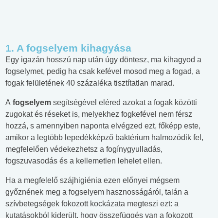
1. A fogselyem kihagyása
Egy igazán hosszú nap után úgy döntesz, ma kihagyod a
fogselymet, pedig ha csak kefével mosod meg a fogad, a
fogak felületének 40 százaléka tisztítatlan marad.
A
fogselyem
segítségével eléred azokat a fogak közötti
zugokat és réseket is, melyekhez fogkefével nem férsz
hozzá, s amennyiben naponta elvégzed ezt, főképp este,
amikor a legtöbb lepedékképző baktérium halmozódik fel,
megfelelően védekezhetsz a fogínygyulladás,
fogszuvasodás és a kellemetlen lehelet ellen.
Ha a megfelelő szájhigiénia ezen előnyei mégsem
győznének meg a fogselyem hasznosságáról, talán a
szívbetegségek fokozott kockázata megteszi ezt: a
kutatásokból kiderült, hogy összefüggés van a fokozott