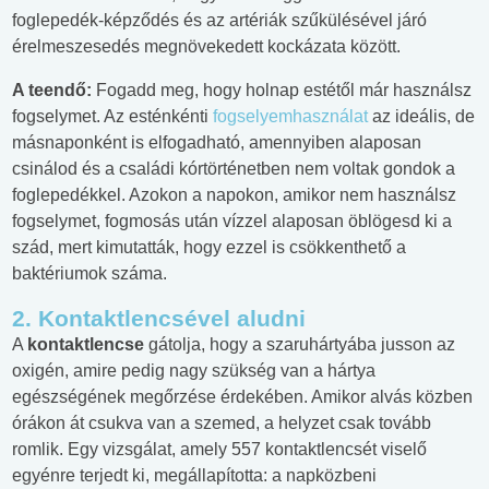
foglepedék-képződés és az artériák szűkülésével járó
érelmeszesedés megnövekedett kockázata között.
A teendő:
Fogadd meg, hogy holnap estétől már használsz
fogselymet. Az esténkénti
fogselyemhasználat
az ideális, de
másnaponként is elfogadható, amennyiben alaposan
csinálod és a családi kórtörténetben nem voltak gondok a
foglepedékkel. Azokon a napokon, amikor nem használsz
fogselymet, fogmosás után vízzel alaposan öblögesd ki a
szád, mert kimutatták, hogy ezzel is csökkenthető a
baktériumok száma.
2. Kontaktlencsével aludni
A
kontaktlencse
gátolja, hogy a szaruhártyába jusson az
oxigén, amire pedig nagy szükség van a hártya
egészségének megőrzése érdekében. Amikor alvás közben
órákon át csukva van a szemed, a helyzet csak tovább
romlik. Egy vizsgálat, amely 557 kontaktlencsét viselő
egyénre terjedt ki, megállapította: a napközbeni