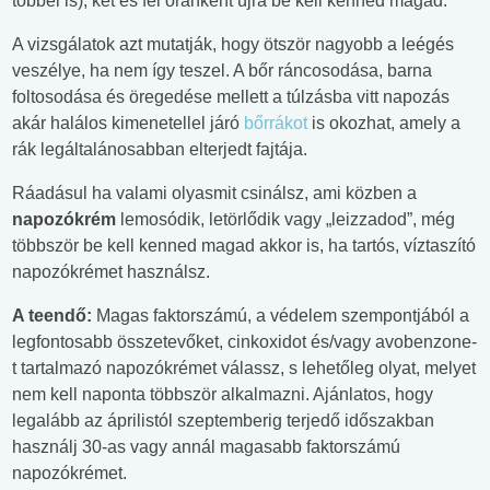
többel is), két és fél óránként újra be kell kenned magad.
A vizsgálatok azt mutatják, hogy ötször nagyobb a leégés
veszélye, ha nem így teszel. A bőr ráncosodása, barna
foltosodása és öregedése mellett a túlzásba vitt napozás
akár halálos kimenetellel járó
bőrrákot
is okozhat, amely a
rák legáltalánosabban elterjedt fajtája.
Ráadásul ha valami olyasmit csinálsz, ami közben a
napozókrém
lemosódik, letörlődik vagy „leizzadod”, még
többször be kell kenned magad akkor is, ha tartós, víztaszító
napozókrémet használsz.
A teendő:
Magas faktorszámú, a védelem szempontjából a
legfontosabb összetevőket, cinkoxidot és/vagy avobenzone-
t tartalmazó napozókrémet válassz, s lehetőleg olyat, melyet
nem kell naponta többször alkalmazni. Ajánlatos, hogy
legalább az áprilistól szeptemberig terjedő időszakban
használj 30-as vagy annál magasabb faktorszámú
napozókrémet.