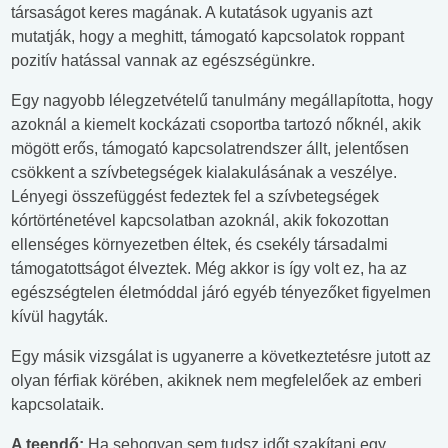
társaságot keres magának. A kutatások ugyanis azt
mutatják, hogy a meghitt, támogató kapcsolatok roppant
pozitív hatással vannak az egészségünkre.
Egy nagyobb lélegzetvételű tanulmány megállapította, hogy
azoknál a kiemelt kockázati csoportba tartozó nőknél, akik
mögött erős, támogató kapcsolatrendszer állt, jelentősen
csökkent a szívbetegségek kialakulásának a veszélye.
Lényegi összefüggést fedeztek fel a szívbetegségek
kórtörténetével kapcsolatban azoknál, akik fokozottan
ellenséges környezetben éltek, és csekély társadalmi
támogatottságot élveztek. Még akkor is így volt ez, ha az
egészségtelen életmóddal járó egyéb tényezőket figyelmen
kívül hagyták.
Egy másik vizsgálat is ugyanerre a következtetésre jutott az
olyan férfiak körében, akiknek nem megfelelőek az emberi
kapcsolataik.
A teendő:
Ha sehogyan sem tudsz időt szakítani egy