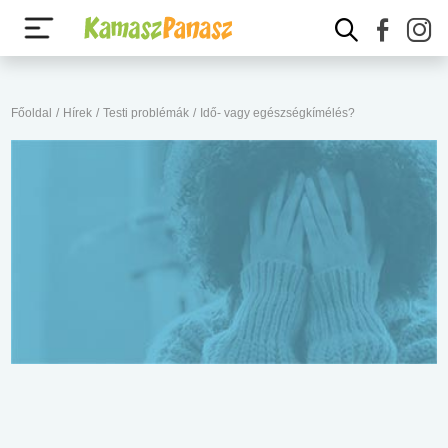
Főoldal
/
Hírek
/
Testi problémák
/
Idő- vagy egészségkímélés?