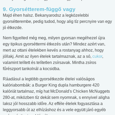
9. Gyorsétterem-függő vagy
Majd éhen halsz. Bekanyarodsz a legközelebbi
gyorsétterembe, pedig tudod, hogy alig tíz percnyire van egy
jó étkezde.
Nem figyelted még meg, milyen gyorsan megéhezel újra
egy tipikus gyorséttermi étkezés után? Mindez azért van,
mert az ottani ételekben kevés a rostanyag ahhoz, hogy
jóllakj. Amit az ilyen ételek tartalmaznak, az a só,
cukor
,
valamint telített és telítetlen zsírsavak. Mintha zsíros
fűrészport tankolnál a kocsidba.
Ráadásul a legtöbb gyorsétkezde ételei valóságos
kalóriabombák: a Burger King dupla hamburgere 420
kalóriát tartalmaz, míg hat McDonald's Chicken McNuggets
280-at, miközben tíz dekát sem nyomnak, s ennyivel aligha
laksz jól hosszabb időre. Az efféle ételek fogyasztása a
leggyorsabb út az elhízáshoz és a vele együtt járó egyéb