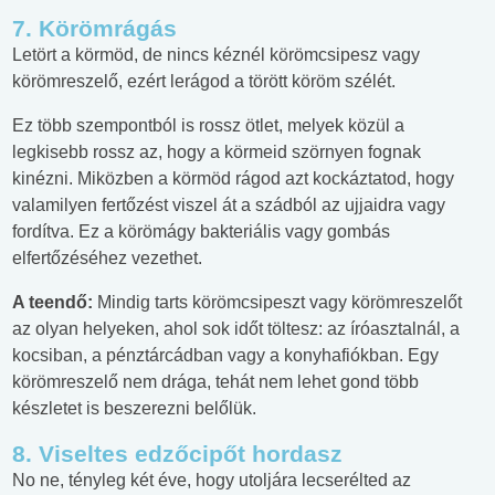
7. Körömrágás
Letört a körmöd, de nincs kéznél körömcsipesz vagy
körömreszelő, ezért lerágod a törött köröm szélét.
Ez több szempontból is rossz ötlet, melyek közül a
legkisebb rossz az, hogy a körmeid szörnyen fognak
kinézni. Miközben a körmöd rágod azt kockáztatod, hogy
valamilyen fertőzést viszel át a szádból az ujjaidra vagy
fordítva. Ez a körömágy bakteriális vagy gombás
elfertőzéséhez vezethet.
A teendő:
Mindig tarts körömcsipeszt vagy körömreszelőt
az olyan helyeken, ahol sok időt töltesz: az íróasztalnál, a
kocsiban, a pénztárcádban vagy a konyhafiókban. Egy
körömreszelő nem drága, tehát nem lehet gond több
készletet is beszerezni belőlük.
8. Viseltes edzőcipőt hordasz
No ne, tényleg két éve, hogy utoljára lecserélted az