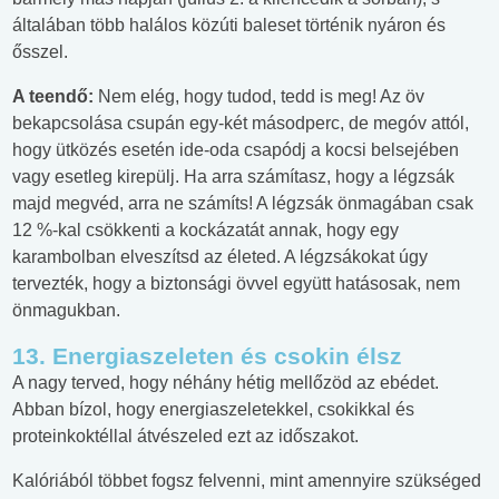
általában több halálos közúti baleset történik nyáron és
ősszel.
A teendő:
Nem elég, hogy tudod, tedd is meg! Az öv
bekapcsolása csupán egy-két másodperc, de megóv attól,
hogy ütközés esetén ide-oda csapódj a kocsi belsejében
vagy esetleg kirepülj. Ha arra számítasz, hogy a légzsák
majd megvéd, arra ne számíts! A légzsák önmagában csak
12 %-kal csökkenti a kockázatát annak, hogy egy
karambolban elveszítsd az életed. A légzsákokat úgy
tervezték, hogy a biztonsági övvel együtt hatásosak, nem
önmagukban.
13. Energiaszeleten és csokin élsz
A nagy terved, hogy néhány hétig mellőzöd az ebédet.
Abban bízol, hogy energiaszeletekkel, csokikkal és
proteinkoktéllal átvészeled ezt az időszakot.
Kalóriából többet fogsz felvenni, mint amennyire szükséged