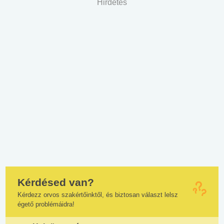
Hirdetés
Kérdésed van?
Kérdezz orvos szakértőinktől, és biztosan választ lelsz
égető problémáidra!