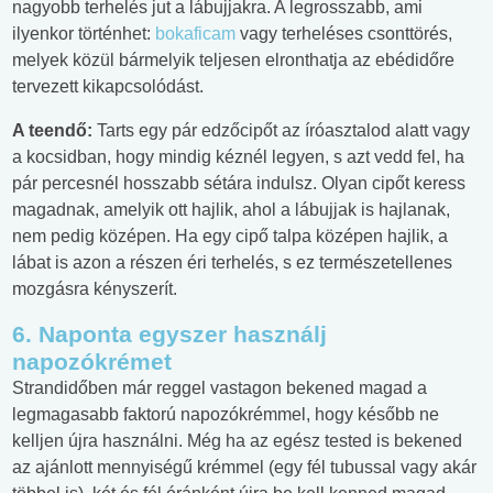
nagyobb terhelés jut a lábujjakra. A legrosszabb, ami
ilyenkor történhet:
bokaficam
vagy terheléses csonttörés,
melyek közül bármelyik teljesen elronthatja az ebédidőre
tervezett kikapcsolódást.
A teendő:
Tarts egy pár edzőcipőt az íróasztalod alatt vagy
a kocsidban, hogy mindig kéznél legyen, s azt vedd fel, ha
pár percesnél hosszabb sétára indulsz. Olyan cipőt keress
magadnak, amelyik ott hajlik, ahol a lábujjak is hajlanak,
nem pedig középen. Ha egy cipő talpa középen hajlik, a
lábat is azon a részen éri terhelés, s ez természetellenes
mozgásra kényszerít.
6. Naponta egyszer használj
napozókrémet
Strandidőben már reggel vastagon bekened magad a
legmagasabb faktorú napozókrémmel, hogy később ne
kelljen újra használni. Még ha az egész tested is bekened
az ajánlott mennyiségű krémmel (egy fél tubussal vagy akár