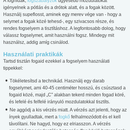
A foghidak,
fogszabályzók
ügyesebb mozdulatokat
igényelnek a pótlás és a drótok alatt, és a fogak között.
Használj supeflosst, aminek egy merev vége van - hogy a
selymet a fogak közé tehesd-, egy szivacsos része, és
rendes fogselyem a tisztításhoz. A legfontosabb dolog, hogy
válassz fogselymet, amit használni fogsz. Mindegy mit
használsz, addig amíg csinálod.
Használati praktikák
Tartsd tisztán fogaid ezekkel a fogselyem használati
tippekkel:
Tökéletesítsd a technikád. Használj egy darab
fogselymet, ami 40-45 centiméter hosszú, és csúsztasd a
fogaid közé, majd „C” alakban tekerd minden fogad köré,
és lefelé és felfelé irányuló mozdulatokkal tisztíts.
Ne aggódj a kis vérzés miatt. A vérzés azt jelenti, hogy az
ínyek gyulladtak, mert a
fogkő
felhalmozódott és el kell
távolítani. Ne hagyd, hogy ez elriasszon. A vérzés