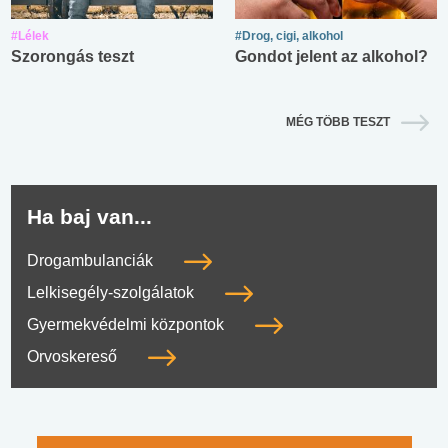
#Lélek
#Drog, cigi, alkohol
Szorongás teszt
Gondot jelent az alkohol?
MÉG TÖBB TESZT
Ha baj van...
Drogambulanciák
Lelkisegély-szolgálatok
Gyermekvédelmi központok
Orvoskereső