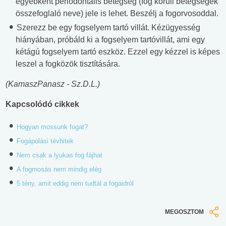
egyébként periodontális betegség (fog körüli betegségek
összefoglaló neve) jele is lehet. Beszélj a fogorvosoddal.
Szerezz be egy fogselyem tartó villát. Kézügyesség
hiányában, próbáld ki a fogselyem tartóvillát, ami egy
kétágú fogselyem tartó eszköz. Ezzel egy kézzel is képes
leszel a fogközök tisztítására.
(KamaszPanasz - Sz.D.L.)
Kapcsolódó cikkek
Hogyan mossunk fogat?
Fogápolási tévhitek
Nem csak a lyukas fog fájhat
A fogmosás nem mindig elég
5 tény, amit eddig nem tudtál a fogaidról
MEGOSZTOM