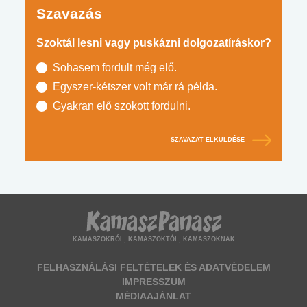
Szavazás
Szoktál lesni vagy puskázni dolgozatíráskor?
Sohasem fordult még elő.
Egyszer-kétszer volt már rá példa.
Gyakran elő szokott fordulni.
SZAVAZAT ELKÜLDÉSE
KAMASZOKRÓL, KAMASZOKTÓL, KAMASZOKNAK
FELHASZNÁLÁSI FELTÉTELEK ÉS ADATVÉDELEM
IMPRESSZUM
MÉDIAAJÁNLAT