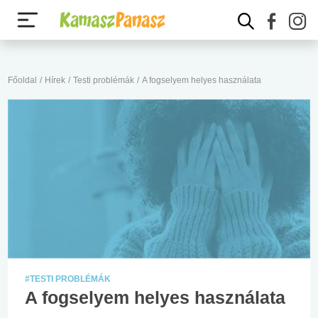
Főoldal
/
Hírek
/
Testi problémák
/
A fogselyem helyes használata
#TESTI PROBLÉMÁK
A fogselyem helyes használata