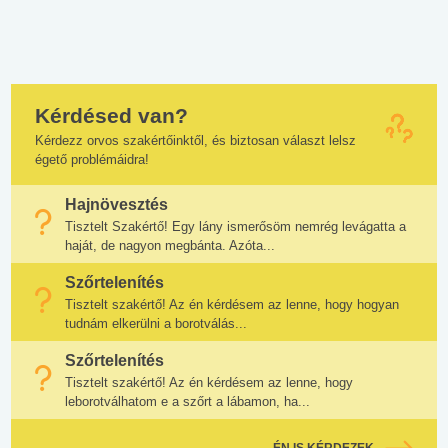
Kérdésed van?
Kérdezz orvos szakértőinktől, és biztosan választ lelsz
égető problémáidra!
Hajnövesztés
Tisztelt Szakértő! Egy lány ismerősöm nemrég levágatta a
haját, de nagyon megbánta. Azóta...
Szőrtelenítés
Tisztelt szakértő! Az én kérdésem az lenne, hogy hogyan
tudnám elkerülni a borotválás...
Szőrtelenítés
Tisztelt szakértő! Az én kérdésem az lenne, hogy
leborotválhatom e a szőrt a lábamon, ha...
ÉN IS KÉRDEZEK