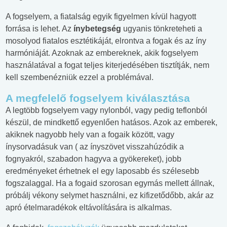
A fogselyem, a fiatalság egyik figyelmen kívül hagyott
forrása is lehet. Az
ínybetegség
ugyanis tönkreteheti a
mosolyod fiatalos esztétikáját, elrontva a fogak és az íny
harmóniáját. Azoknak az embereknek, akik fogselyem
használatával a fogat teljes kiterjedésében tisztítják, nem
kell szembenézniük ezzel a problémával.
A megfelelő fogselyem kiválasztása
A legtöbb fogselyem vagy nylonból, vagy pedig teflonból
készül, de mindkettő egyenlően hatásos. Azok az emberek,
akiknek nagyobb hely van a fogaik között, vagy
ínysorvadásuk van ( az ínyszövet visszahúzódik a
fognyakról, szabadon hagyva a gyökereket), jobb
eredményeket érhetnek el egy laposabb és szélesebb
fogszalaggal. Ha a fogaid szorosan egymás mellett állnak,
próbálj vékony selymet használni, ez kifizetődőbb, akár az
apró ételmaradékok eltávolítására is alkalmas.