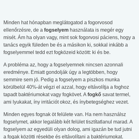
Minden hat hónapban meglátogatod a fogorvosod
ellenőrzésre, de a
fogselyem
használata is megér egy
misét. Ám ha olyan vagy, mint sok fogorvosi páciens, hogy a
tanács egyik füleden be és a másikon ki, sokkal inkább a
fogselyemmel tedd ezt fogközeid között: ki és be.
A probléma az, hogy a fogselyemnek nincsen azonnali
eredménye. Emiatt gondolják úgy a legtöbben, hogy
semmire sem jó. Pedig a fogselyem a piszkos munka
körülbelül 40%-át végzi el azzal, hogy eltávolítja a foghoz
tapadt baktériumokat vagy fogkövet. A
fogkő
savat termel,
ami lyukakat, íny irritációt okoz, és ínybetegséghez vezet.
Minden egyes fognak öt felülete van. Ha nem használsz
fogselymet, akkor legalább két felület tisztítatlanul marad. A
fogselyem az egyedüli olyan dolog, ami igazán be tud jutni
a fogak közötti résekbe és eltávolítani a baktériumokat.