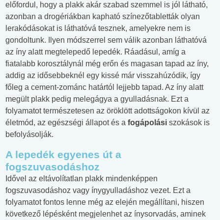
előfordul, hogy a plakk akár szabad szemmel is jól látható,
azonban a drogériákban kapható színezőtabletták olyan
lerakódásokat is láthatóvá tesznek, amelyekre nem is
gondoltunk. Ilyen módszerrel sem válik azonban láthatóvá
az íny alatt megtelepedő lepedék. Ráadásul, amíg a
fiatalabb korosztálynál még erőn és magasan tapad az íny,
addig az idősebbeknél egy kissé már visszahúzódik, így
főleg a cement-zománc határtól lejjebb tapad. Az íny alatt
megült plakk pedig melegágya a gyulladásnak. Ezt a
folyamatot természetesen az öröklött adottságokon kívül az
életmód, az egészségi állapot és a
fogápolási
szokások is
befolyásolják.
A lepedék egyenes út a
fogszuvasodáshoz
Idővel az eltávolítatlan plakk mindenképpen
fogszuvasodáshoz vagy ínygyulladáshoz vezet. Ezt a
folyamatot fontos lenne még az elején megállítani, hiszen
következő lépésként megjelenhet az ínysorvadás, aminek