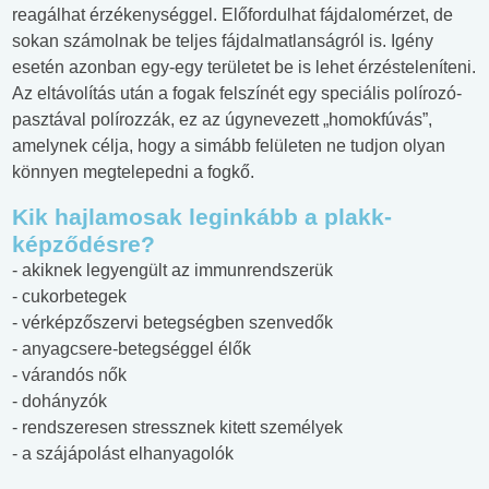
reagálhat érzékenységgel. Előfordulhat fájdalomérzet, de
sokan számolnak be teljes fájdalmatlanságról is. Igény
esetén azonban egy-egy területet be is lehet érzésteleníteni.
Az eltávolítás után a fogak felszínét egy speciális polírozó-
pasztával polírozzák, ez az úgynevezett „homokfúvás”,
amelynek célja, hogy a simább felületen ne tudjon olyan
könnyen megtelepedni a fogkő.
Kik hajlamosak leginkább a plakk-
képződésre?
- akiknek legyengült az immunrendszerük
- cukorbetegek
- vérképzőszervi betegségben szenvedők
- anyagcsere-betegséggel élők
- várandós nők
- dohányzók
- rendszeresen stressznek kitett személyek
- a szájápolást elhanyagolók