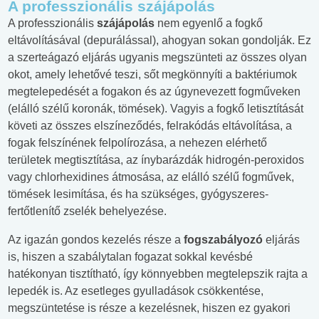
A professzionális szájápolás
A professzionális
szájápolás
nem egyenlő a fogkő
eltávolításával (depurálással), ahogyan sokan gondolják. Ez
a szerteágazó eljárás ugyanis megszünteti az összes olyan
okot, amely lehetővé teszi, sőt megkönnyíti a baktériumok
megtelepedését a fogakon és az úgynevezett fogműveken
(elálló szélű koronák, tömések). Vagyis a fogkő letisztítását
követi az összes elszíneződés, felrakódás eltávolítása, a
fogak felszínének felpolírozása, a nehezen elérhető
területek megtisztítása, az ínybarázdák hidrogén-peroxidos
vagy chlorhexidines átmosása, az elálló szélű fogművek,
tömések lesimítása, és ha szükséges, gyógyszeres-
fertőtlenítő zselék behelyezése.
Az igazán gondos kezelés része a
fogszabályozó
eljárás
is, hiszen a szabálytalan fogazat sokkal kevésbé
hatékonyan tisztítható, így könnyebben megtelepszik rajta a
lepedék is. Az esetleges gyulladások csökkentése,
megszüntetése is része a kezelésnek, hiszen ez gyakori