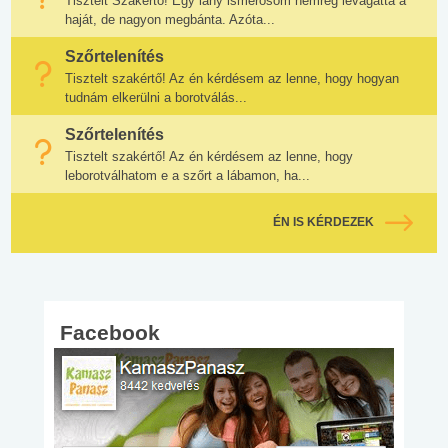
Tisztelt Szakértő! Egy lány ismerősöm nemrég levágatta a
haját, de nagyon megbánta. Azóta...
Szőrtelenítés
Tisztelt szakértő! Az én kérdésem az lenne, hogy hogyan
tudnám elkerülni a borotválás...
Szőrtelenítés
Tisztelt szakértő! Az én kérdésem az lenne, hogy
leborotválhatom e a szőrt a lábamon, ha...
ÉN IS KÉRDEZEK
Facebook