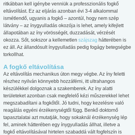
ritkábban kell igénybe venniük a professzionális fogkő
eltávolítást. Ez az eljárás azonban évi 3-4 alkalommal
ismétlendő, ugyanis a fogkő – azontúl, hogy nem szép
látvány – az ínygyulladás okozója is lehet, amely kifejlett
állapotában az íny vörösségét, duzzadását, vérzését
okozza. Sőt, sokszor a kellemetlen
szájszag
hátterében is
ez áll. Az állandósult ínygyulladás pedig fogágy betegségbe
torkollhat.
A fogkő eltávolítása
Az eltávolítás mechanikus úton megy végbe. Az íny feletti
részhez nyilván könnyebb hozzáférni, itt ultrahangos
készülékkel dolgoznak a szakemberek. Az íny alatti
területeket azonban csak megfelelő kézi műszerekkel lehet
megszabadítani a fogkőtől. Jó tudni, hogy kezelésre való
reagálás egyéni érzékenységtől függ. Benkő doktornő
tapasztalatai azt mutatják, hogy sokaknál érzékenység lép
fel, aminek hátterében egy ínygyulladás állhat, illetve a
fogkő eltávolításával hirtelen szabaddá vált fogfelszín is