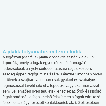
A plakk folyamatosan termelődik
A fogászati (dentális)
plakk
a fogak felszínén kialakuló
lepedék
, amely a fogak egyes részeiről önmagától
ledörzsölődik a nyelv súrlódó hatására rágás közben,
esetleg éppen rágógumi hatására. Léteznek azonban olyan
területek a szájban, ahonnan csak gyakori és szabályos
fogmosással távolítható el a lepedék, vagy akár már azzal
sem. Jellemzően ilyen területek lehetnek az őrlő- és kisőrlő
fogak barázdái, a fogak belső felszíne és a fogak érintkező
felszínei, az úgynevezett kontaktpontok alatt. Sok esetben