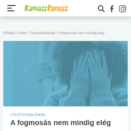
Főoldal
/
Hírek
/
Testi problémák
/
A fogmosás nem mindig elég
#TESTI PROBLÉMÁK
A fogmosás nem mindig elég