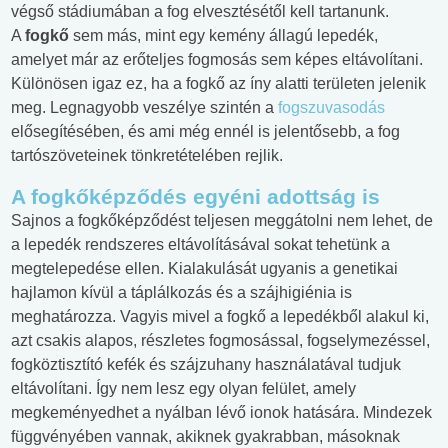
végső stádiumában a fog elvesztésétől kell tartanunk.
A
fogkő
sem más, mint egy kemény állagú lepedék,
amelyet már az erőteljes fogmosás sem képes eltávolítani.
Különösen igaz ez, ha a fogkő az íny alatti területen jelenik
meg. Legnagyobb veszélye szintén a
fogszuvasodás
elősegítésében, és ami még ennél is jelentősebb, a fog
tartószöveteinek tönkretételében rejlik.
A fogkőképződés egyéni adottság is
Sajnos a fogkőképződést teljesen meggátolni nem lehet, de
a lepedék rendszeres eltávolításával sokat tehetünk a
megtelepedése ellen. Kialakulását ugyanis a genetikai
hajlamon kívül a táplálkozás és a szájhigiénia is
meghatározza. Vagyis mivel a fogkő a lepedékből alakul ki,
azt csakis alapos, részletes fogmosással, fogselymezéssel,
fogköztisztító kefék és szájzuhany használatával tudjuk
eltávolítani. Így nem lesz egy olyan felület, amely
megkeményedhet a nyálban lévő ionok hatására. Mindezek
függvényében vannak, akiknek gyakrabban, másoknak