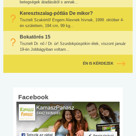
betegségek átadásától s annak...
Keresztszalag-pótlás De mikor?
Tisztelt Szakértő! Engem Alexnek hívnak, 1999. október 4-
én születtem, 194 cm, 99 kg...
Bokatörés 15
Tisztelt Dr. nő / Dr. úr! Szurdokpüspökin élek, viszont január
19-én Jobbágyiban voltam...
ÉN IS KÉRDEZEK
Facebook