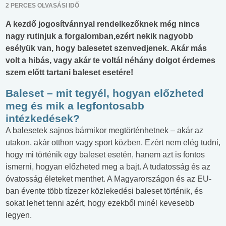
2 PERCES OLVASÁSI IDŐ
A kezdő jogosítvánnyal rendelkezőknek még nincs
nagy rutinjuk a forgalomban,ezért nekik nagyobb
esélyük van, hogy balesetet szenvedjenek. Akár más
volt a hibás, vagy akár te voltál néhány dolgot érdemes
szem előtt tartani baleset esetére!
Baleset – mit tegyél, hogyan előzheted
meg és mik a legfontosabb
intézkedések?
A balesetek sajnos bármikor megtörténhetnek – akár az
utakon, akár otthon vagy sport közben. Ezért nem elég tudni,
hogy mi történik egy baleset esetén, hanem azt is fontos
ismerni, hogyan előzheted meg a bajt. A tudatosság és az
óvatosság életeket menthet. A Magyarországon és az EU-
ban évente több tízezer közlekedési baleset történik, és
sokat lehet tenni azért, hogy ezekből minél kevesebb
legyen.