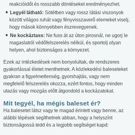
reakcióidőt és rosszabb döntéseket eredményezhet.
Legyél látható:
Sötétben vagy rossz látási viszonyok
között világos ruhát vagy fényvisszaverő elemeket viselj,
hogy mások könnyebben észrevegyenek.
Ne kockáztass:
Ne fuss át az úton pirosnál, ne ugorj le
magaslatról védőfelszerelés nélkül, és sportolj olyan
helyen, ahol biztonságos a környezet.
Ezek az intézkedések nem bonyolultak, de rendszeres
gyakorlással életet menthetnek. A közlekedési baleseteket
gyakran a figyelmetlenség, gyorshajtás, vagy nem
megfelelő felszerelés okozza, ezért fontos, hogy minden
utazás vagy mozgás előtt átgondold a kockázatokat.
Mit tegyél, ha mégis baleset ér?
Ha balesetet látsz vagy te magad érintett vagy benne, az
alábbi lépések segíthetnek abban, hogy a helyszínt
biztonságossá tedd és a legjobb segítséget kapd: