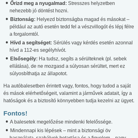
Őrizd meg a nyugalmad:
Stresszes helyzetben
nehezebb jó döntést hozni.
Biztonság:
Helyezd biztonságba magad és másokat –
például az autó esetén tedd fel a vészvillogót és lépj félre
a forgalomtól.
Hívd a segítséget:
Sérülés vagy kérdés esetén azonnal
hívd a 112-es segélyhívót.
Elsősegély:
Ha tudsz, segíts a sérülteknek (pl. sebek
ellátása), de ne mozgasd a súlyosan sérültet, mert ez
súlyosbíthatja az állapotot.
Ha autóbalesetben érintett vagy, fontos, hogy tudod a saját
és mások elérhetőségeit, valamint a járművek adatait, így a
hatóságok és a biztosító könnyebben tudja kezelni az ügyet.
Fontos!
A balesetek megelőzése mindenki felelőssége.
Mindennapi kis lépések – mint a biztonsági öv
használata, szabályok betartása és a figyelem – nagy