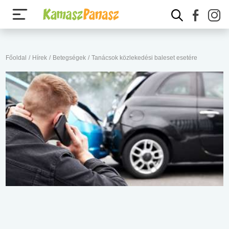
Főoldal
/
Hírek
/
Betegségek
/
Tanácsok közlekedési baleset esetére