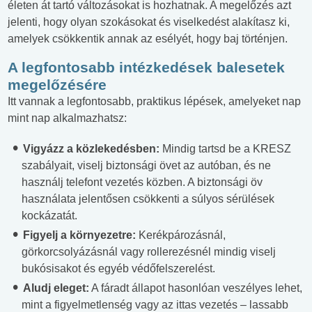
életen át tartó változásokat is hozhatnak. A megelőzés azt
jelenti, hogy olyan szokásokat és viselkedést alakítasz ki,
amelyek csökkentik annak az esélyét, hogy baj történjen.
A legfontosabb intézkedések balesetek
megelőzésére
Itt vannak a legfontosabb, praktikus lépések, amelyeket nap
mint nap alkalmazhatsz:
Vigyázz a közlekedésben:
Mindig tartsd be a KRESZ
szabályait, viselj biztonsági övet az autóban, és ne
használj telefont vezetés közben. A biztonsági öv
használata jelentősen csökkenti a súlyos sérülések
kockázatát.
Figyelj a környezetre:
Kerékpározásnál,
görkorcsolyázásnál vagy rollerezésnél mindig viselj
bukósisakot és egyéb védőfelszerelést.
Aludj eleget:
A fáradt állapot hasonlóan veszélyes lehet,
mint a figyelmetlenség vagy az ittas vezetés – lassabb