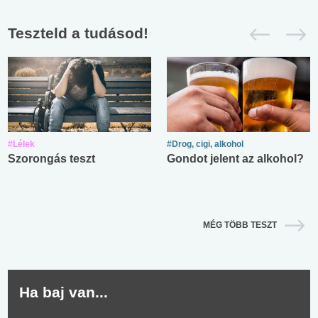
Teszteld a tudásod!
#Lélek
#Drog, cigi, alkohol
Szorongás teszt
Gondot jelent az alkohol?
MÉG TÖBB TESZT
Ha baj van...