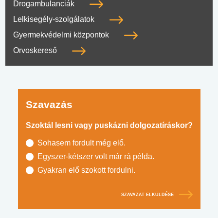
Drogambulanciák
Lelkisegély-szolgálatok
Gyermekvédelmi központok
Orvoskereső
Szavazás
Szoktál lesni vagy puskázni dolgozatíráskor?
Sohasem fordult még elő.
Egyszer-kétszer volt már rá példa.
Gyakran elő szokott fordulni.
SZAVAZAT ELKÜLDÉSE