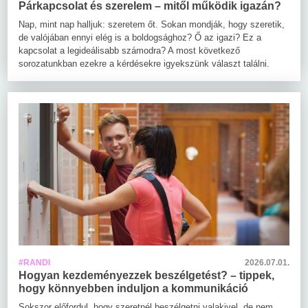
Párkapcsolat és szerelem – mitől működik igazán?
Nap, mint nap halljuk: szeretem őt. Sokan mondják, hogy szeretik,
de valójában ennyi elég is a boldogsághoz? Ő az igazi? Ez a
kapcsolat a legideálisabb számodra? A most következő
sorozatunkban ezekre a kérdésekre igyekszünk választ találni.
#RANDI
2026.07.01.
Hogyan kezdeményezzek beszélgetést? – tippek,
hogy könnyebben induljon a kommunikáció
Sokszor előfordul, hogy szeretnél beszélgetni valakivel, de nem