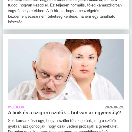
tudod, hogyan kezdd el. Ez teljesen normális, főleg kamaszkorban
vagy új helyzetekben. A jó hír az, hogy a beszélgetés
kezdeményezése nem tehetség kérdése, hanem egy tanulható
készség.
#SZÜLŐK
2026.06.29.
A tinik és a szigorú szülők – hol van az egyensúly?
Sok kamasz érzi úgy, hogy a szülei túl szigorúak, míg a szülők
gyakran azt gondolják, hogy csak védeni próbálják a gyereküket.
De vajon melyik a jobb: a szigor vagy az engedékenység?