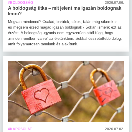
#BOLDOGSÁG
2026.07.06.
A boldogság titka – mit jelent ma igazán boldognak
lenni?
Megvan mindened? Család, barátok, célok, talán még sikerek is…
és mégsem érzed magad igazán boldognak? Sokan ismerik ezt az
érzést. A boldogság ugyanis nem egyszerűen attól függ, hogy
„minden rendben van-e” az életünkben. Sokkal összetettebb dolog,
amit folyamatosan tanulunk és alakítunk.
#KAPCSOLAT
2026.07.02.