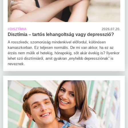
#DISZTÍMIA
2026.07.20.
Disztímia – tartós lehangoltság vagy depresszió?
A rosszkedv, szomorúság mindenkivel előfordul, különösen
kamaszkorban. Ez teljesen normális. De mi van akkor, ha ez az
érzés nem múlik el hetekig, hónapokig, sőt akár évekig is? Ilyenkor
lehet szó disztímiáról, amit gyakran „enyhébb depressziónak” is
neveznek.