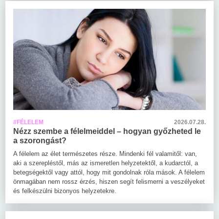
#FÉLELEM
2026.07.28.
Nézz szembe a félelmeiddel – hogyan győzheted le
a szorongást?
A félelem az élet természetes része. Mindenki fél valamitől: van,
aki a szerepléstől, más az ismeretlen helyzetektől, a kudarctól, a
betegségektől vagy attól, hogy mit gondolnak róla mások. A félelem
önmagában nem rossz érzés, hiszen segít felismerni a veszélyeket
és felkészülni bizonyos helyzetekre.