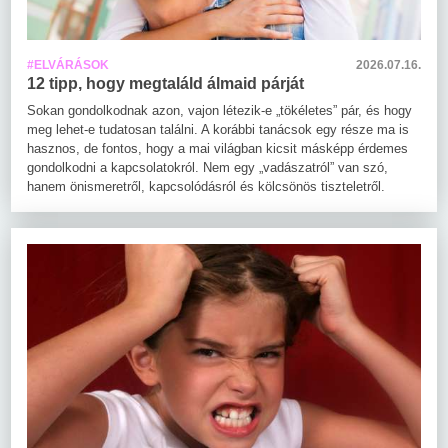
#ELVÁRÁSOK
2026.07.16.
12 tipp, hogy megtaláld álmaid párját
Sokan gondolkodnak azon, vajon létezik-e „tökéletes” pár, és hogy
meg lehet-e tudatosan találni. A korábbi tanácsok egy része ma is
hasznos, de fontos, hogy a mai világban kicsit másképp érdemes
gondolkodni a kapcsolatokról. Nem egy „vadászatról” van szó,
hanem önismeretről, kapcsolódásról és kölcsönös tiszteletről.