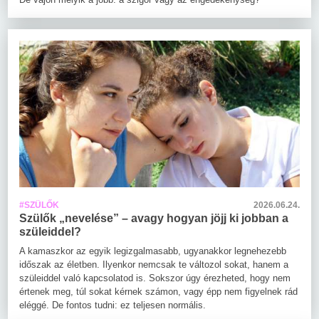
#SZÜLŐK
2026.06.24.
Szülők „nevelése” – avagy hogyan jöjj ki jobban a
szüleiddel?
A kamaszkor az egyik legizgalmasabb, ugyanakkor legnehezebb
időszak az életben. Ilyenkor nemcsak te változol sokat, hanem a
szüleiddel való kapcsolatod is. Sokszor úgy érezheted, hogy nem
értenek meg, túl sokat kérnek számon, vagy épp nem figyelnek rád
eléggé. De fontos tudni: ez teljesen normális.