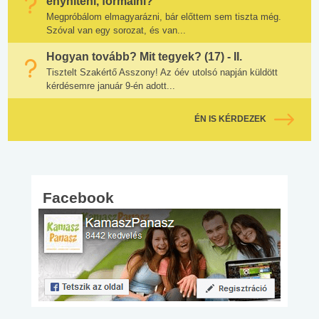
enyhíteni, formálni?
Megpróbálom elmagyarázni, bár előttem sem tiszta még.
Szóval van egy sorozat, és van...
Hogyan tovább? Mit tegyek? (17) - II.
Tisztelt Szakértő Asszony! Az óév utolsó napján küldött
kérdésemre január 9-én adott...
ÉN IS KÉRDEZEK
Facebook