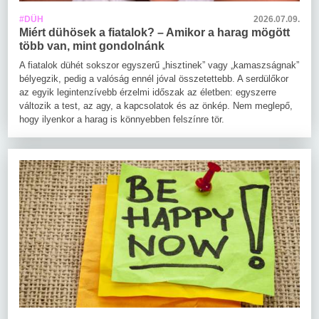
#DÜH
2026.07.09.
Miért dühösek a fiatalok? – Amikor a harag mögött
több van, mint gondolnánk
A fiatalok dühét sokszor egyszerű „hisztinek” vagy „kamaszságnak”
bélyegzik, pedig a valóság ennél jóval összetettebb. A serdülőkor
az egyik legintenzívebb érzelmi időszak az életben: egyszerre
változik a test, az agy, a kapcsolatok és az önkép. Nem meglepő,
hogy ilyenkor a harag is könnyebben felszínre tör.