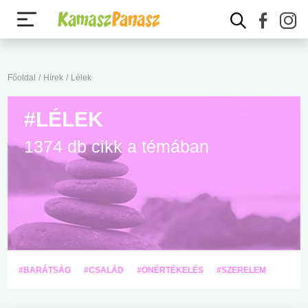
Főoldal
/
Hírek
/
Lélek
#LÉLEK
1374 db cikk a témában
#BARÁTSÁG
#CSALÁD
#ÖNÉRTÉKELÉS
#SZERELEM