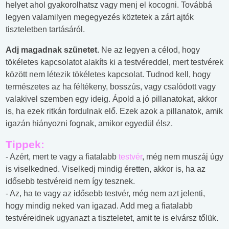
helyet ahol gyakorolhatsz vagy menj el kocogni. Továbbá
legyen valamilyen megegyezés köztetek a zárt ajtók
tiszteletben tartásáról.
Adj magadnak szünetet.
Ne az legyen a célod, hogy
tökéletes kapcsolatot alakíts ki a testvéreddel, mert testvérek
között nem létezik tökéletes kapcsolat. Tudnod kell, hogy
természetes az ha féltékeny, bosszús, vagy csalódott vagy
valakivel szemben egy ideig. Ápold a jó pillanatokat, akkor
is, ha ezek ritkán fordulnak elő. Ezek azok a pillanatok, amik
igazán hiányozni fognak, amikor egyedül élsz.
Tippek:
- Azért, mert te vagy a fiatalabb
testvér
, még nem muszáj úgy
is viselkedned. Viselkedj mindig éretten, akkor is, ha az
idősebb testvéreid nem így tesznek.
- Az, ha te vagy az idősebb testvér, még nem azt jelenti,
hogy mindig neked van igazad. Add meg a fiatalabb
testvéreidnek ugyanazt a tiszteletet, amit te is elvársz tőlük.