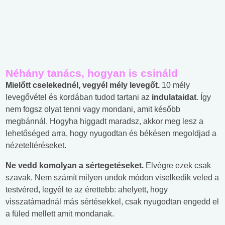
Néhány tanács, hogyan is csináld
Mielőtt cselekednél, vegyél mély levegőt.
10 mély
levegővétel és kordában tudod tartani az
indulataidat
. Így
nem fogsz olyat tenni vagy mondani, amit később
megbánnál. Hogyha higgadt maradsz, akkor meg lesz a
lehetőséged arra, hogy nyugodtan és békésen megoldjad a
nézeteltéréseket.
Ne vedd komolyan a sértegetéseket.
Elvégre ezek csak
szavak. Nem számít milyen undok módon viselkedik veled a
testvéred, legyél te az érettebb: ahelyett, hogy
visszatámadnál más sértésekkel, csak nyugodtan engedd el
a füled mellett amit mondanak.