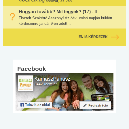
Szóval van egy sorozat, és van...
Hogyan tovább? Mit tegyek? (17) - II.
Tisztelt Szakértő Asszony! Az óév utolsó napján küldött
kérdésemre január 9-én adott...
ÉN IS KÉRDEZEK
Facebook