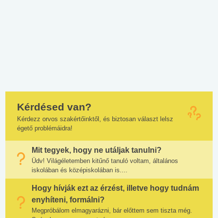
Kérdésed van?
Kérdezz orvos szakértőinktől, és biztosan választ lelsz
égető problémáidra!
Mit tegyek, hogy ne utáljak tanulni?
Üdv! Világéletemben kitűnő tanuló voltam, általános
iskolában és középiskolában is....
Hogy hívják ezt az érzést, illetve hogy tudnám
enyhíteni, formálni?
Megpróbálom elmagyarázni, bár előttem sem tiszta még.