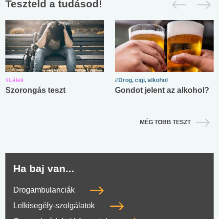
Teszteld a tudásod!
#Lélek
#Drog, cigi, alkohol
Szorongás teszt
Gondot jelent az alkohol?
MÉG TÖBB TESZT
Ha baj van...
Drogambulanciák
Lelkisegély-szolgálatok