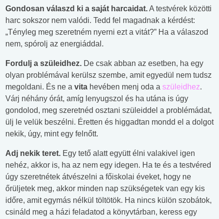
Gondosan válaszd ki a saját harcaidat.
A testvérek közötti
harc sokszor nem valódi. Tedd fel magadnak a kérdést:
„Tényleg meg szeretném nyerni ezt a vitát?” Ha a válaszod
nem, spórolj az energiáddal.
Fordulj a szüleidhez.
De csak abban az esetben, ha egy
olyan problémával kerülsz szembe, amit egyedül nem tudsz
megoldani. És ne a
vita
hevében menj oda a
szüleidhez
.
Várj néhány órát, amíg lenyugszol és ha utána is úgy
gondolod, meg szeretnéd osztani szüleiddel a problémádat,
ülj le velük beszélni. Éretten és higgadtan mondd el a dolgot
nekik, úgy, mint egy felnőtt.
Adj nekik teret.
Egy tető alatt együtt élni valakivel igen
nehéz, akkor is, ha az nem egy idegen. Ha te és a testvéred
úgy szeretnétek átvészelni a főiskolai éveket, hogy ne
őrüljetek meg, akkor minden nap szükségetek van egy kis
időre, amit egymás nélkül töltötök. Ha nincs külön szobátok,
csináld meg a házi feladatod a könyvtárban, keress egy