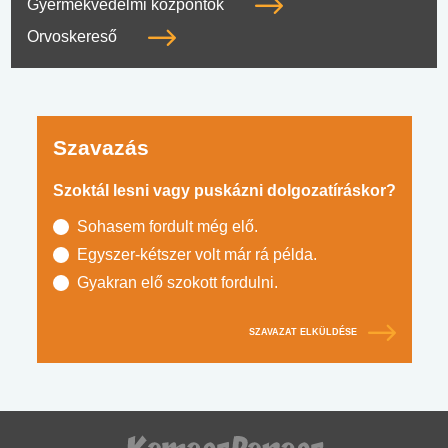
Gyermekvédelmi központok
Orvoskereső
Szavazás
Szoktál lesni vagy puskázni dolgozatíráskor?
Sohasem fordult még elő.
Egyszer-kétszer volt már rá példa.
Gyakran elő szokott fordulni.
SZAVAZAT ELKÜLDÉSE