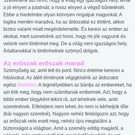
Szeretnénk azt hinni, hogy a világ egy igazságos hely, tehát
a jó elnyeri a jutalmát, a rossz elnyeri a végső bűntetését.
Ebbe a hiedelmbe olyan könnyen ringatjuk magunkat. A
logika mentén maradva, ha az áldozattal ez történt, akkor
biztos valami miatt megérdelemelte. És keresi az ember az
okokat, mert szeretnénk azt hinni, hogy mi jók vagyunk és
velünk nem történhet meg. De a világ nem igazságos hely.
Ártatlanokkal is történhetnek szörnyű dolgok.
Az erőszak erőszak marad
Szörnyűség az, amit tett és pont. Nincs értelme keresni a
hibásokat. Az átélt élmények végigkísérik az áldozatot
egész
életében
. A legmélyebben az bántja az embereket, ha
azt élik meg, hogy nem számítanak embernek. Azt, hogy a
többi ember tárgyként tekint rá, azt tehetnek vele, amit
szeretnének. Elfelejteni nem lehet, és nem is kérhetjük tőle
(bár nagyon szeretné). Nagyon nehéz feldolgozni azt, hogy
az erőszak vele esett meg, nehéz újra megtalálni a
biztonságot a világban. Amit a személy eddig magáról, a