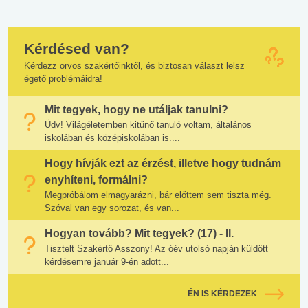
Kérdésed van?
Kérdezz orvos szakértőinktől, és biztosan választ lelsz
égető problémáidra!
Mit tegyek, hogy ne utáljak tanulni?
Üdv! Világéletemben kitűnő tanuló voltam, általános
iskolában és középiskolában is....
Hogy hívják ezt az érzést, illetve hogy tudnám
enyhíteni, formálni?
Megpróbálom elmagyarázni, bár előttem sem tiszta még.
Szóval van egy sorozat, és van...
Hogyan tovább? Mit tegyek? (17) - II.
Tisztelt Szakértő Asszony! Az óév utolsó napján küldött
kérdésemre január 9-én adott...
ÉN IS KÉRDEZEK