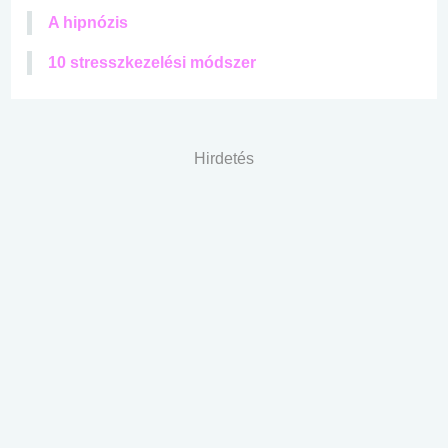
A hipnózis
10 stresszkezelési módszer
Hirdetés