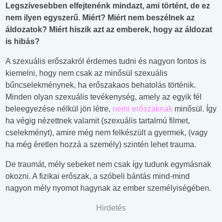
Legszívesebben elfejtenénk mindazt, ami történt, de ez
nem ilyen egyszerű. Miért? Miért nem beszélnek az
áldozatok? Miért hiszik azt az emberek, hogy az áldozat
is hibás?
A szexuális erőszakról érdemes tudni és nagyon fontos is
kiemelni, hogy nem csak az minősül szexuális
bűncselekménynek, ha erőszakaos behatolás történik.
Minden olyan szexuális tevékenység, amely az egyik fél
beleegyezése nélkül jön létre,
nemi erőszaknak
minősül. Így
ha végig nézettnek valamit (szexuális tartalmú filmet,
cselekményt), amire még nem felkészült a gyermek, (vagy
ha még éretlen hozzá a személy) szintén lehet trauma.
De traumát, mély sebeket nem csak így tudunk egymásnak
okozni. A fizikai erőszak, a szóbeli bántás mind-mind
nagyon mély nyomot hagynak az ember személyiségében.
Hirdetés