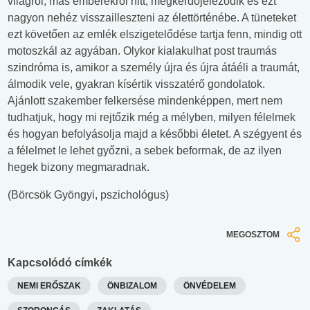
világról, más emberekről hitt, megkérdőjeleződik és ezt
nagyon nehéz visszailleszteni az élettörténébe. A tüneteket
ezt követően az emlék elszigetelődése tartja fenn, mindig ott
motoszkál az agyában. Olykor kialakulhat post traumás
szindróma is, amikor a személy újra és újra átáéli a traumát,
álmodik vele, gyakran kísértik visszatérő gondolatok.
Ajánlott szakember felkersése mindenképpen, mert nem
tudhatjuk, hogy mi rejtőzik még a mélyben, milyen félelmek
és hogyan befolyásolja majd a későbbi életet. A szégyent és
a félelmet le lehet győzni, a sebek beforrnak, de az ilyen
hegek bizony megmaradnak.
(Börcsök Gyöngyi, pszichológus)
MEGOSZTOM
Kapcsolódó címkék
NEMI ERŐSZAK
ÖNBIZALOM
ÖNVÉDELEM