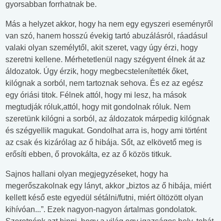
gyorsabban forrhatnak be.
Más a helyzet akkor, hogy ha nem egy egyszeri eseményről
van szó, hanem hosszú évekig tartó abuzálásról, ráadásul
valaki olyan személytől, akit szeret, vagy úgy érzi, hogy
szeretni kellene. Mérhetetlenül nagy szégyent élnek át az
áldozatok. Úgy érzik, hogy megbecstelenítették őket,
kilógnak a sorból, nem tartoznak sehova. És ez az egész
egy óriási titok. Félnek attól, hogy mi lesz, ha mások
megtudják róluk,attól, hogy mit gondolnak róluk. Nem
szeretünk kilógni a sorból, az áldozatok márpedig kilógnak
és szégyellik magukat. Gondolhat arra is, hogy ami történt
az csak és kizárólag az ő hibája. Sőt, az elkövető meg is
erősíti ebben, ő provokálta, ez az ő közös titkuk.
Sajnos hallani olyan megjegyzéseket, hogy ha
megerőszakolnak egy lányt, akkor „biztos az ő hibája, miért
kellett késő este egyedül sétálni/futni, miért öltözött olyan
kihívóan...”. Ezek nagyon-nagyon ártalmas gondolatok.