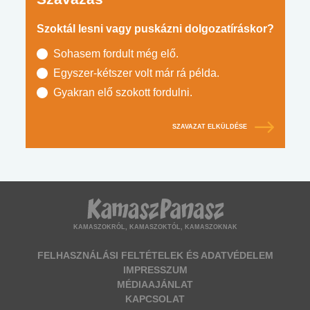
Szoktál lesni vagy puskázni dolgozatíráskor?
Sohasem fordult még elő.
Egyszer-kétszer volt már rá példa.
Gyakran elő szokott fordulni.
SZAVAZAT ELKÜLDÉSE
KAMASZOKRÓL, KAMASZOKTÓL, KAMASZOKNAK
FELHASZNÁLÁSI FELTÉTELEK ÉS ADATVÉDELEM
IMPRESSZUM
MÉDIAAJÁNLAT
KAPCSOLAT