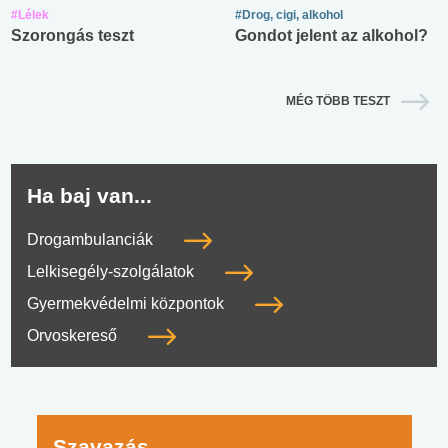
#Lélek
#Drog, cigi, alkohol
Szorongás teszt
Gondot jelent az alkohol?
MÉG TÖBB TESZT
Ha baj van...
Drogambulanciák
Lelkisegély-szolgálatok
Gyermekvédelmi központok
Orvoskereső
Szavazás