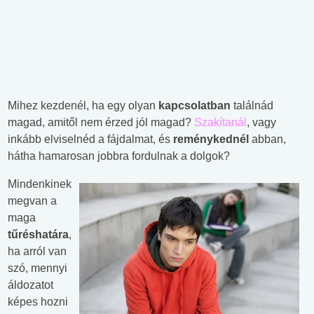
Mihez kezdenél, ha egy olyan
kapcsolatban
találnád
magad, amitől nem érzed jól magad?
Szakítanál
, vagy
inkább elviselnéd a fájdalmat, és
reménykednél
abban,
hátha hamarosan jobbra fordulnak a dolgok?
Mindenkinek
megvan a
maga
tűréshatára
,
ha arról van
szó, mennyi
áldozatot
képes hozni