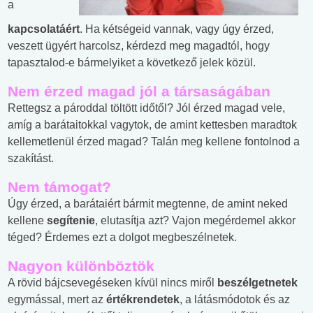
a
kapcsolatáért
. Ha kétségeid vannak, vagy úgy érzed,
veszett ügyért harcolsz, kérdezd meg magadtól, hogy
tapasztalod-e bármelyiket a következő jelek közül.
Nem érzed magad jól a társaságában
Rettegsz a pároddal töltött időtől? Jól érzed magad vele,
amíg a barátaitokkal vagytok, de amint kettesben maradtok
kellemetlenül érzed magad? Talán meg kellene fontolnod a
szakítást.
Nem támogat?
Úgy érzed, a barátaiért bármit megtenne, de amint neked
kellene
segítenie
, elutasítja azt? Vajon megérdemel akkor
téged? Érdemes ezt a dolgot megbeszélnetek.
Nagyon különböztök
A rövid bájcsevegéseken kívül nincs miről
beszélgetnetek
egymással, mert az
értékrendetek
, a látásmódotok és az