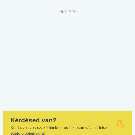
Hirdetés
Kérdésed van?
Kérdezz orvos szakértőinktől, és biztosan választ lelsz
égető problémáidra!