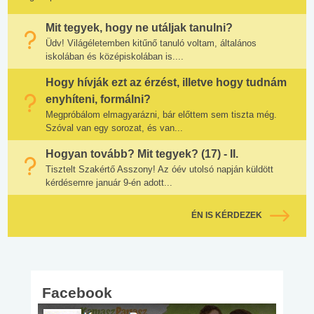
Mit tegyek, hogy ne utáljak tanulni?
Üdv! Világéletemben kitűnő tanuló voltam, általános
iskolában és középiskolában is....
Hogy hívják ezt az érzést, illetve hogy tudnám
enyhíteni, formálni?
Megpróbálom elmagyarázni, bár előttem sem tiszta még.
Szóval van egy sorozat, és van...
Hogyan tovább? Mit tegyek? (17) - II.
Tisztelt Szakértő Asszony! Az óév utolsó napján küldött
kérdésemre január 9-én adott...
ÉN IS KÉRDEZEK
Facebook