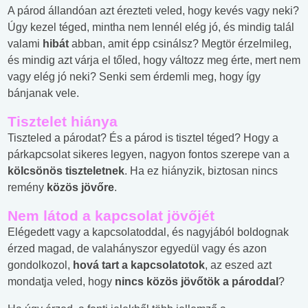
A párod állandóan azt érezteti veled, hogy kevés vagy neki?
Úgy kezel téged, mintha nem lennél elég jó, és mindig talál
valami
hibát
abban, amit épp csinálsz? Megtör érzelmileg,
és mindig azt várja el tőled, hogy változz meg érte, mert nem
vagy elég jó neki? Senki sem érdemli meg, hogy így
bánjanak vele.
Tisztelet hiánya
Tiszteled a párodat? És a párod is tisztel téged? Hogy a
párkapcsolat sikeres legyen, nagyon fontos szerepe van a
kölcsönös tiszteletnek
. Ha ez hiányzik, biztosan nincs
remény
közös jövőre
.
Nem látod a kapcsolat jövőjét
Elégedett vagy a kapcsolatoddal, és nagyjából boldognak
érzed magad, de valahányszor egyedül vagy és azon
gondolkozol,
hová tart a kapcsolatotok
, az eszed azt
mondatja veled, hogy
nincs közös jövőtök a pároddal
?