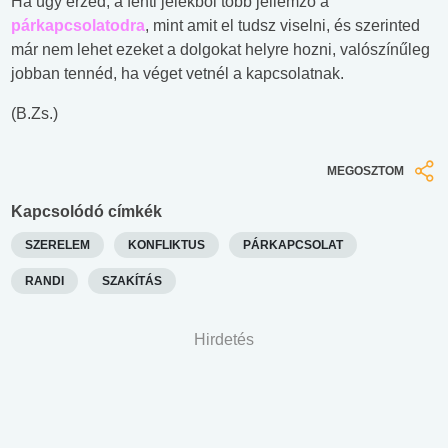
Ha úgy érzed, a fenti jelekből több jellemző a
párkapcsolatodra
, mint amit el tudsz viselni, és szerinted
már nem lehet ezeket a dolgokat helyre hozni, valószínűleg
jobban tennéd, ha véget vetnél a kapcsolatnak.
(B.Zs.)
MEGOSZTOM
Kapcsolódó címkék
SZERELEM
KONFLIKTUS
PÁRKAPCSOLAT
RANDI
SZAKÍTÁS
Hirdetés