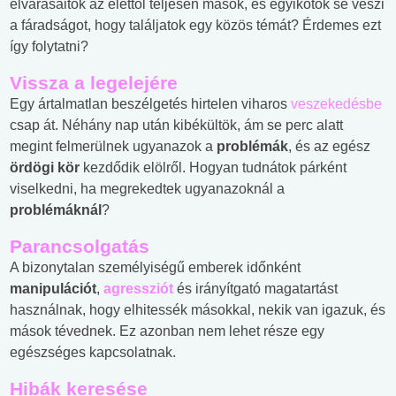
elvárásaitok az élettől teljesen mások, és egyikőtök se veszi
a fáradságot, hogy találjatok egy közös témát? Érdemes ezt
így folytatni?
Vissza a legelejére
Egy ártalmatlan beszélgetés hirtelen viharos
veszekedésbe
csap át. Néhány nap után kibékültök, ám se perc alatt
megint felmerülnek ugyanazok a
problémák
, és az egész
ördögi kör
kezdődik elölről. Hogyan tudnátok párként
viselkedni, ha megrekedtek ugyanazoknál a
problémáknál
?
Parancsolgatás
A bizonytalan személyiségű emberek időnként
manipulációt
,
agressziót
és irányítgató magatartást
használnak, hogy elhitessék másokkal, nekik van igazuk, és
mások tévednek. Ez azonban nem lehet része egy
egészséges kapcsolatnak.
Hibák keresése