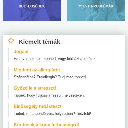
#BETEGSÉGEK
#TESTI PROBLÉMÁK
Kiemelt témák
Jogaid
Ha orvoshoz kell menned, vagy kórházba kerülsz
Mindent az allergiáról
Szénanátha? Ételallergia? Tudj meg többet!
Győzd le a stresszt!
Tippek, hogy túljuss a feszült helyzeteken.
Elsősegély tudásteszt
Tudod, mi a teendő vészhelyzetben? Teszteld!
Kérdések a korai terhességről