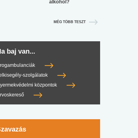
alkohol?
lábnyomod?
MÉG TÖBB TESZT
a baj van...
rogambulanciák
elkisegély-szolgálatok
yermekvédelmi központok
rvoskereső
Szavazás