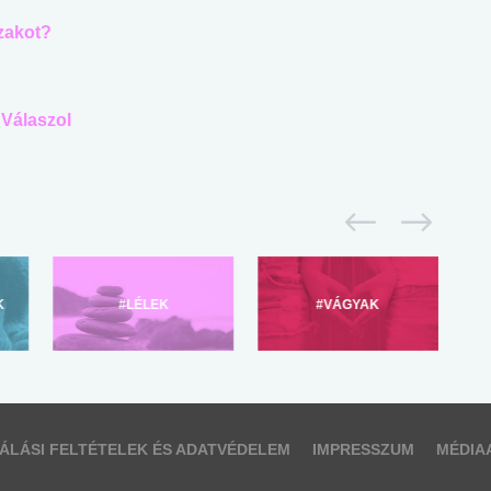
zakot?
 Válaszol
K
#LÉLEK
#VÁGYAK
ÁLÁSI FELTÉTELEK ÉS ADATVÉDELEM
IMPRESSZUM
MÉDIA