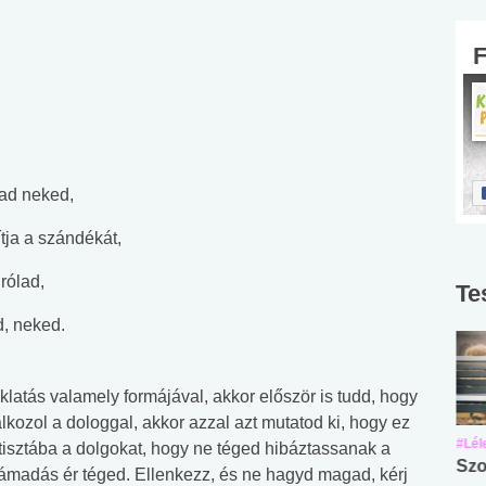
,
 ad neked,
tja a szándékát,
 rólad,
Te
ad, neked.
latás valamely formájával, akkor először is tudd, hogy
ozol a dologgal, akkor azzal azt mutatod ki, hogy ez
#Suli, munka
#Suli, munka
#Lél
isztába a dolgokat, hogy ne téged hibáztassanak a
Angol középfokú
Internet-függőség
Szo
 támadás ér téged. Ellenkezz, és ne hagyd magad, kérj