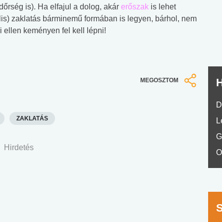
nyelvvizsga teszt -
teszt
ndőrség is). Ha elfajul a dolog, akár
erőszak
is lehet
No.42
ális) zaklatás bárminemű formában is legyen, bárhol, nem
 ellen keményen fel kell lépni!
H
MEGOSZTOM
D
ZAKLATÁS
L
G
Hirdetés
O