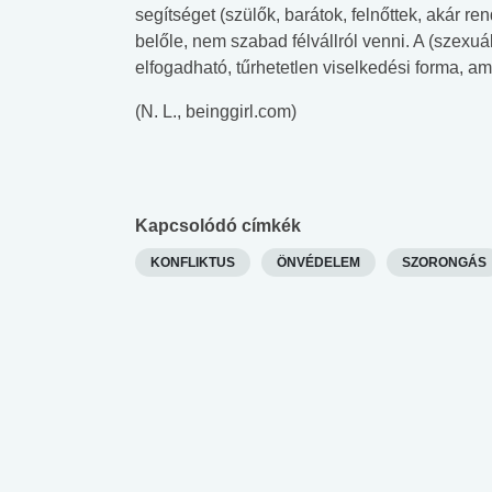
lábnyomod?
tudásteszt
segítséget (szülők, barátok, felnőttek, akár re
belőle, nem szabad félvállról venni. A (szexu
elfogadható, tűrhetetlen viselkedési forma, ami
(N. L., beinggirl.com)
Kapcsolódó címkék
KONFLIKTUS
ÖNVÉDELEM
SZORONGÁS