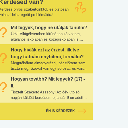
Kérdésed van?
Kérdezz orvos szakértőinktől, és biztosan
választ lelsz égető problémáidra!
Mit tegyek, hogy ne utáljak tanulni?
Üdv! Világéletemben kitűnő tanuló voltam,
általános iskolában és középiskolában is....
Hogy hívják ezt az érzést, illetve
hogy tudnám enyhíteni, formálni?
Megpróbálom elmagyarázni, bár előttem sem
tiszta még. Szóval van egy sorozat, és van...
Hogyan tovább? Mit tegyek? (17) -
II.
Tisztelt Szakértő Asszony! Az óév utolsó
napján küldött kérdésemre január 9-én adott...
ÉN IS KÉRDEZEK