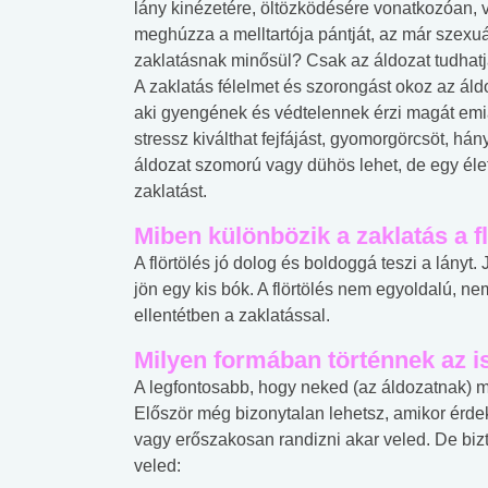
lány kinézetére, öltözködésére vonatkozóan, 
meghúzza a melltartója pántját, az már szexuá
zaklatásnak minősül? Csak az áldozat tudhatja
A zaklatás félelmet és szorongást okoz az áld
aki gyengének és védtelennek érzi magát emia
stressz kiválthat fejfájást, gyomorgörcsöt, hán
áldozat szomorú vagy dühös lehet, de egy éle
zaklatást.
Miben különbözik a zaklatás a fl
A flörtölés jó dolog és boldoggá teszi a lányt.
jön egy kis bók. A flörtölés nem egyoldalú, 
ellentétben a zaklatással.
Milyen formában történnek az i
A legfontosabb, hogy neked (az áldozatnak) 
Először még bizonytalan lehetsz, amikor érdekl
vagy erőszakosan randizni akar veled. De bizt
veled: