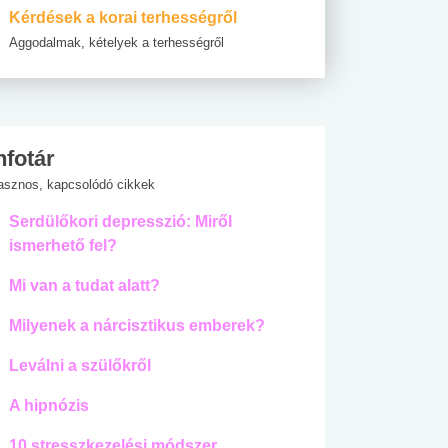
Kérdések a korai terhességről
Aggodalmak, kételyek a terhességről
nfotár
asznos, kapcsolódó cikkek
Serdülőkori depresszió: Miről
ismerhető fel?
Mi van a tudat alatt?
Milyenek a nárcisztikus emberek?
Leválni a szülőkről
A hipnózis
10 stresszkezelési módszer