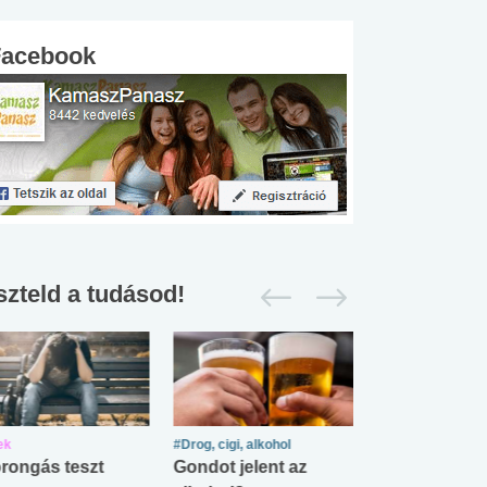
Facebook
szteld a tudásod!
ek
#Drog, cigi, alkohol
#Zöldövezet
rongás teszt
Gondot jelent az
Mekkora az ö