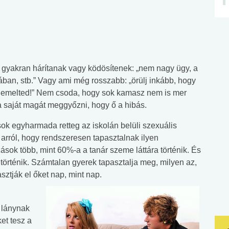
 gyakran hárítanak vagy ködösítenek: „nem nagy ügy, a
korában, stb.” Vagy ami még rosszabb: „örülj inkább, hogy
demelted!” Nem csoda, hogy sok kamasz nem is mer
ja saját magát meggyőzni, hogy ő a hibás.
sok egyharmada retteg az iskolán belüli szexuális
arról, hogy rendszeresen tapasztalnak ilyen
ások több, mint 60%-a a tanár szeme láttára történik. És
történik. Számtalan gyerek tapasztalja meg, milyen az,
sztják el őket nap, mint nap.
y lánynak
et tesz a