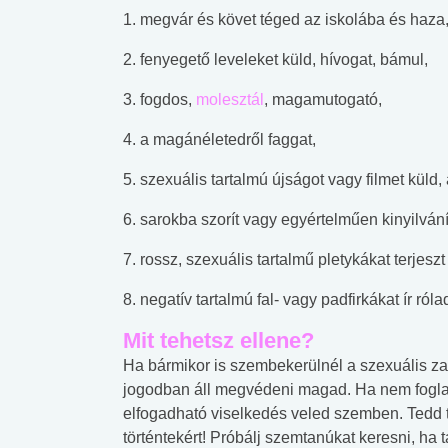
1. megvár és követ téged az iskolába és haza
2. fenyegető leveleket küld, hívogat, bámul,
3. fogdos,
molesztál
, magamutogató,
4. a magánéletedről faggat,
5. szexuális tartalmú újságot vagy filmet küld,
6. sarokba szorít vagy egyértelműen kinyilvání
7. rossz, szexuális tartalmű pletykákat terjeszt
8. negatív tartalmú fal- vagy padfirkákat ír ról
Mit tehetsz ellene?
Ha bármikor is szembekerülnél a szexuális zak
jogodban áll megvédeni magad. Ha nem foglalk
 alkohol
#Zöldövezet
#Betegségek
elfogadható viselkedés veled szemben. Tedd t
lent az
Mekkora az ökológiai
Elsősegély
történtekért! Próbálj szemtanúkat keresni, ha