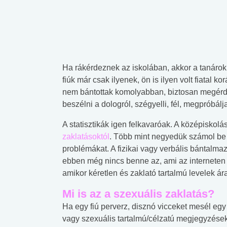
Ha rákérdeznek az iskolában, akkor a tanárok
fiúk már csak ilyenek, ön is ilyen volt fiatal 
nem bántottak komolyabban, biztosan megér
beszélni a dologról, szégyelli, fél, megpróbál
A statisztikák igen felkavaróak. A középiskolá
zaklatásoktól
. Több mint negyedük számol be 
problémákat. A fizikai vagy verbális bántalmaz
ebben még nincs benne az, ami az interneten 
amikor kéretlen és zaklató tartalmú levelek ára
Mi is az a szexuális zaklatás?
Ha egy fiú perverz, disznó vicceket mesél eg
vagy szexuális tartalmú/célzatú megjegyzések