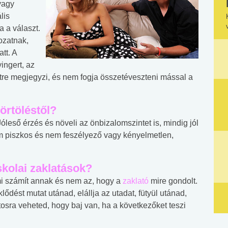
vagy
lis
 a választ.
ozatnak,
tt. A
yingert, az
tre megjegyzi, és nem fogja összetéveszteni mással a
örtöléstől?
 Jóleső érzés és növeli az önbizalomszintet is, mindig jól
nem piszkos és nem feszélyező vagy kényelmetlen,
skolai zaklatások?
mi számít annak és nem az, hogy a
zaklató
mire gondolt.
ődést mutat utánad, elállja az utadat, fütyül utánad,
osra veheted, hogy baj van, ha a következőket teszi