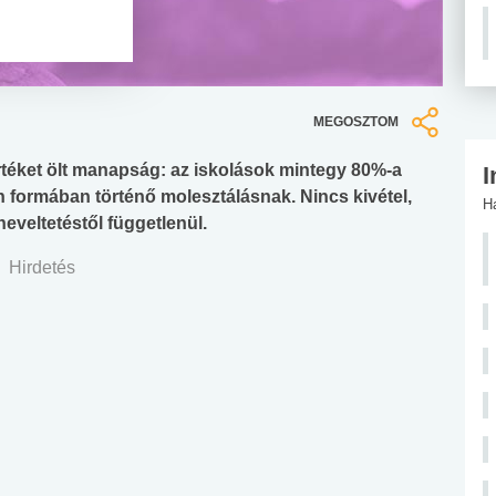
MEGOSZTOM
téket ölt manapság: az iskolások mintegy 80%-a
I
n formában történő molesztálásnak. Nincs kivétel,
H
 neveltetéstől függetlenül.
Hirdetés