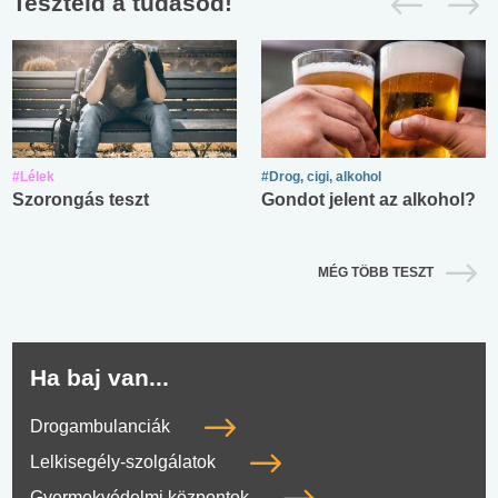
Teszteld a tudásod!
#Lélek
#Drog, cigi, alkohol
Szorongás teszt
Gondot jelent az alkohol?
MÉG TÖBB TESZT
Ha baj van...
Drogambulanciák
Lelkisegély-szolgálatok
Gyermekvédelmi központok