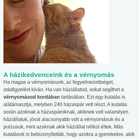
A házikedvenceink és a vérnyomás
Ha magas a vérnyomásunk, az fegyelmezettséget,
odafigyelést kíván. Ha van háziállatod, sokat segíthet a
vérnyomásod kordában
tartásában. Ezt egy kutatás is
alátámasztja, melyben 240 házaspár vett részt. A kutatás
során azoknak a házaspároknak, akiknek volt valamilyen
háziállatuk, jóval alacsonyabb volt a vérnyomásuk és a
pulzusuk, mint azoknak akik háziállat nélkül éltek. Más
kutatások is bebizonyították, hogy azokra a gyerekekre, akik