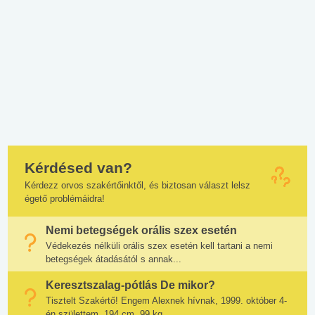
Kérdésed van?
Kérdezz orvos szakértőinktől, és biztosan választ lelsz
égető problémáidra!
Nemi betegségek orális szex esetén
Védekezés nélküli orális szex esetén kell tartani a nemi
betegségek átadásától s annak...
Keresztszalag-pótlás De mikor?
Tisztelt Szakértő! Engem Alexnek hívnak, 1999. október 4-
én születtem, 194 cm, 99 kg...