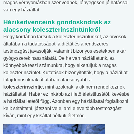
magas vérnyomásban szenvednek, lényegesen jó hatással
van egy háziállat.
Házikedvenceink gondoskodnak az
alacsony koleszterinszintünkről
Hogy kordában tartsuk a koleszterinszintünket, az orvosok
általában a tudatosságot, a diétát és a rendszeres
testmozgást javasolják, valamint bizonyos esetekben akár
gyógyszerek használatát. De ha van háziállatunk, az
könnyebbé teszi számunkra, hogy elkerüljük a magas
koleszterinszintet. Kutatások bizonyították, hogy a háziállat-
tulajdonosoknak általában alacsonyabb a
koleszterinszintje
, mint azoknak, akik nem rendelkeznek
háziállattal. Habár ez inkább az illető életstílusától, kevésbé
a háziállat lététől függ. Azonban egy háziállattal foglalkozni
kell: sétáltatni, játszani vele, ami eleve több testmozgást
kíván, mint egy kisállat nélküli életmód.