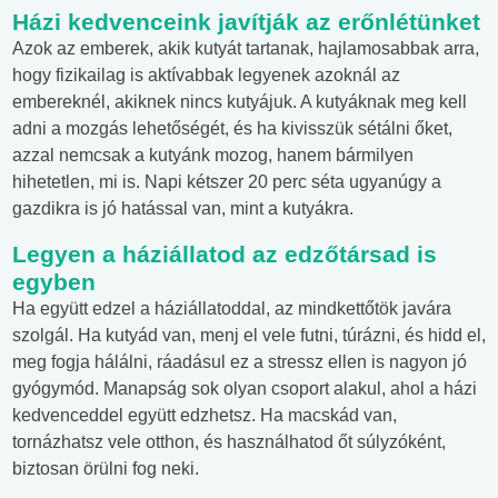
Házi kedvenceink javítják az erőnlétünket
Azok az emberek, akik kutyát tartanak, hajlamosabbak arra,
hogy fizikailag is aktívabbak legyenek azoknál az
embereknél, akiknek nincs kutyájuk. A kutyáknak meg kell
adni a mozgás lehetőségét, és ha kivisszük sétálni őket,
azzal nemcsak a kutyánk mozog, hanem bármilyen
hihetetlen, mi is. Napi kétszer 20 perc séta ugyanúgy a
gazdikra is jó hatással van, mint a kutyákra.
Legyen a háziállatod az edzőtársad is
egyben
Ha együtt edzel a háziállatoddal, az mindkettőtök javára
szolgál. Ha kutyád van, menj el vele futni, túrázni, és hidd el,
meg fogja hálálni, ráadásul ez a stressz ellen is nagyon jó
gyógymód. Manapság sok olyan csoport alakul, ahol a házi
kedvenceddel együtt edzhetsz. Ha macskád van,
tornázhatsz vele otthon, és használhatod őt súlyzóként,
biztosan örülni fog neki.