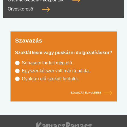
Orvoskereső
Szavazás
Szoktál lesni vagy puskázni dolgozatíráskor?
Sohasem fordult még elő.
Egyszer-kétszer volt már rá példa.
Gyakran elő szokott fordulni.
SZAVAZAT ELKÜLDÉSE