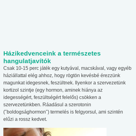
Házikedvenceink a természetes
hangulatjavítók
Csak 10-15 perc játék egy kutyával, macskával, vagy egyéb
háziállattal elég ahhoz, hogy rögtön kevésbé érezzünk
magunkat idegesnek, feszültnek. Ilyenkor a szervezetünk
kortizol szintje (egy hormon, aminek hiánya az
idegességért, feszültségért felelős) csökken a
szervezetünkben. Ráadásul a szerotonin
("boldogsághormon") termelés is felgyorsul, ami szintén
elűzi a rossz kedvet.