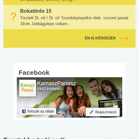
Bokatörés 15
Tisztelt Dr. nő / Dr. úr! Szurdokpüspökin élek, viszont január
19-én Jobbágyiban voltam...
ÉN IS KÉRDEZEK
Facebook