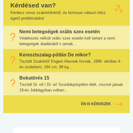
Kérdésed van?
Kérdezz orvos szakértőinktől, és biztosan választ lelsz
égető problémáidra!
Nemi betegségek orális szex esetén
Védekezés nélküli orális szex esetén kell tartani a nemi
betegségek átadásától s annak...
Keresztszalag-pótlás De mikor?
Tisztelt Szakértő! Engem Alexnek hívnak, 1999. október 4-
én születtem, 194 cm, 99 kg...
Bokatörés 15
Tisztelt Dr. nő / Dr. úr! Szurdokpüspökin élek, viszont január
19-én Jobbágyiban voltam...
ÉN IS KÉRDEZEK