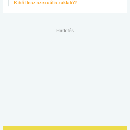
Kiből lesz szexuális zaklató?
Hirdetés