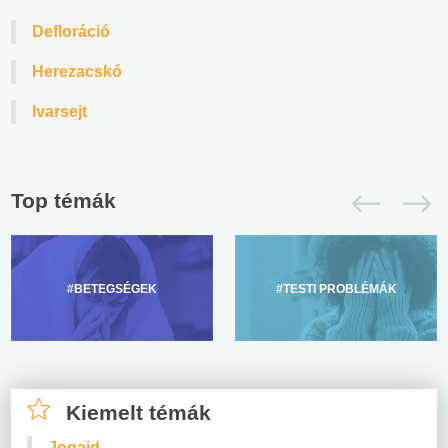
Defloráció
Herezacskó
Ivarsejt
Top témák
#BETEGSÉGEK
#TESTI PROBLÉMÁK
Kiemelt témák
Jogaid