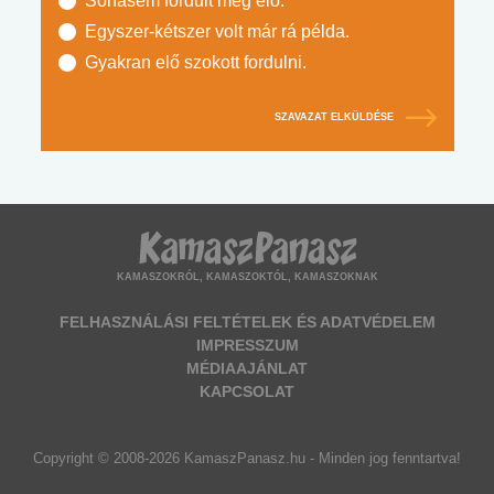
Sohasem fordult még elő.
Egyszer-kétszer volt már rá példa.
Gyakran elő szokott fordulni.
SZAVAZAT ELKÜLDÉSE
KAMASZOKRÓL, KAMASZOKTÓL, KAMASZOKNAK
FELHASZNÁLÁSI FELTÉTELEK ÉS ADATVÉDELEM
IMPRESSZUM
MÉDIAAJÁNLAT
KAPCSOLAT
Copyright © 2008-2026 KamaszPanasz.hu - Minden jog fenntartva!