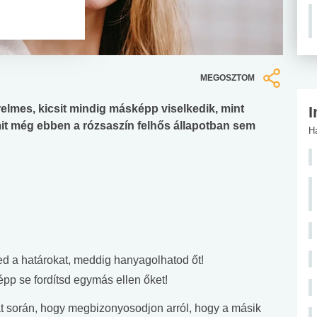
MEGOSZTOM
relmes, kicsit mindig másképp viselkedik, mint
I
it még ebben a rózsaszín felhős állapotban sem
H
d a határokat, meddig hanyagolhatod őt!
épp se fordítsd egymás ellen őket!
lat során, hogy megbizonyosodjon arról, hogy a másik