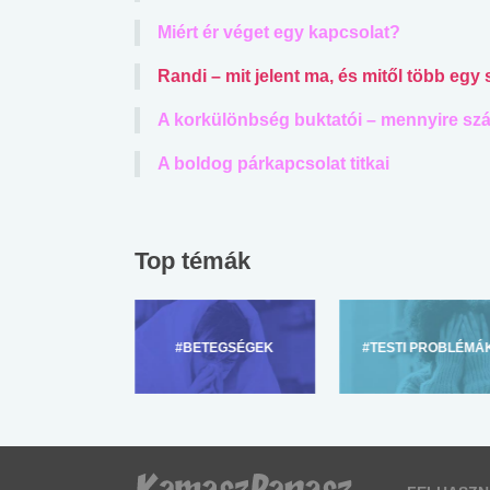
Miért ér véget egy kapcsolat?
Randi – mit jelent ma, és mitől több egy
A korkülönbség buktatói – mennyire szá
A boldog párkapcsolat titkai
Top témák
ZÜLŐKNEK
#BETEGSÉGEK
#TESTI PROBLÉMÁ