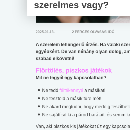
szerelmes vagy?
2025.01.18.
2 PERCES OLVASÁSI IDŐ
A szerelem lehengerlő érzés. Ha valaki sze
egyébként. De van néhány olyan dolog, am
szabad elkövetni!
Flörtölés, piszkos játékok
Mit ne tegyél egy kapcsolatban?
Ne tedd
féltékennyé
a másikat!
Ne teszteld a másik türelmét!
Ne akard megtudni, hogy meddig feszíthete
Ne sajátítsd ki a párod barátait, és semmik
Van, aki piszkos kis játékokat űz egy kapcso