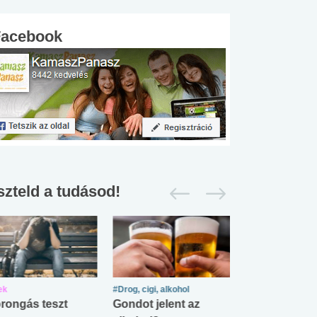
Facebook
szteld a tudásod!
ek
#Drog, cigi, alkohol
#Zöldövezet
rongás teszt
Gondot jelent az
Mekkora az ö