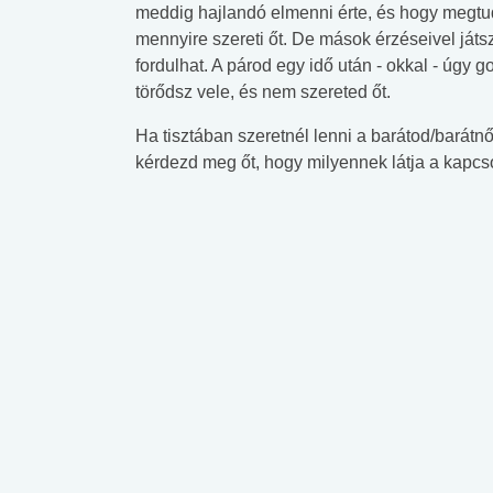
meddig hajlandó elmenni érte, és hogy megtudj
mennyire szereti őt. De mások érzéseivel ját
fordulhat. A párod egy idő után - okkal - úgy
törődsz vele, és nem szereted őt.
Ha tisztában szeretnél lenni a barátod/barát
kérdezd meg őt, hogy milyennek látja a kapcsol