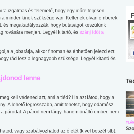
ira izgalmas és felemelő, hogy egy időre teljesen
kra mindenkinek szüksége van. Kellenek olyan emberek,
t, és megakadályozzák, hogy butaságot készülünk
g rovására menjen. Legyél kitartó, és
szánj időt a
olja a jóbarátja, akkor finoman és érthetően jelezd ezt
 hogy rád lesz a legnagyobb szüksége. Legyél kitartó és
ajdonod lenne
Te
meg kell védened azt, ami a tiéd? Ha azt látod, hogy a
eny! A lehető legrosszabb, amit tehetsz, hogy odamész,
d a párodat. A párod nem tárgy, hanem önálló ember, nem
#Suli, munka
#Suli, munka
#Lél
Angol középfokú
Internet-függőség
Szo
hatod, vagy szabályozhatod az életét (kivel beszél stb).