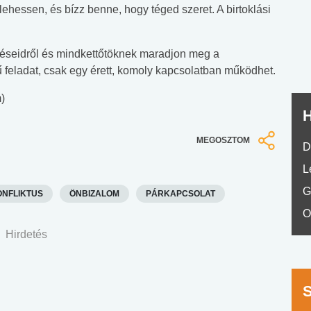
nyelvvizsga teszt -
teszt
lehessen, és bízz benne, hogy téged szeret. A birtoklási
No.42
zéseidről és mindkettőtöknek maradjon meg a
feladat, csak egy érett, komoly kapcsolatban működhet.
)
H
MEGOSZTOM
D
L
G
ONFLIKTUS
ÖNBIZALOM
PÁRKAPCSOLAT
O
Hirdetés