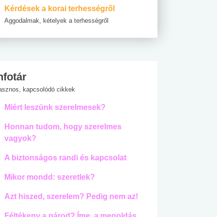
Kérdések a korai terhességről
Aggodalmak, kételyek a terhességről
nfotár
asznos, kapcsolódó cikkek
Miért leszünk szerelmesek?
Honnan tudom, hogy szerelmes
vagyok?
A biztonságos randi és kapcsolat
Mikor mondd: szeretlek?
Azt hiszed, szerelem? Pedig nem az!
Féltékeny a párod? Íme, a megoldás