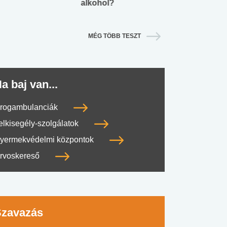
alkohol?
lábnyomod?
MÉG TÖBB TESZT
a baj van...
rogambulanciák
elkisegély-szolgálatok
yermekvédelmi központok
rvoskereső
Szavazás