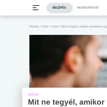
BELÉPÉS
REGISZTRÁCIÓ
Főoldal
/
Hírek
/
Lélek
/
Mit ne tegyél, amikor szerelmes va
#LÉLEK
Mit ne tegyél, amikor