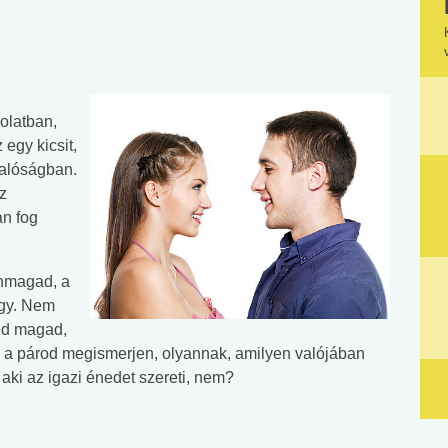
olatban,
 egy kicsit,
valóságban.
z
an fog
önmagad, a
agy. Nem
ned magad,
 a párod megismerjen, olyannak, amilyen valójában
 aki az igazi énedet szereti, nem?