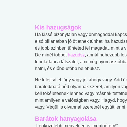
Kis hazugságok
Ha kissé bizonytalan vagy önmagaddal kapcs
első pillanatban jó ötletnek tűnhet, ha hazudsz
és jobb színben tünteted fel magadat, mint a 
De minél többet
hazudsz
, annál nehezebb les
fenntartani a látszatot, ami még nyomasztóbb
hatni, és előbb-utóbb belebuksz.
Ne felejtsd el, úgy vagy jó, ahogy vagy. Add 
barátod/barátnőd olyannak szeret, amilyen v
kell tökéletesnek lenned vagy másnak tettet
mint amilyen a valóságban vagy. Hagyd, hogy
vagy. Végül is olyannal szeretnél együtt lenni,
Barátok hanyagolása
„Legközelebb megyek én is, megígérem!”