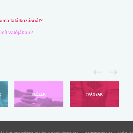
 sima találkozásnál?
mít valójában?
K
#LÉLEK
#VÁGYAK