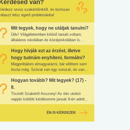
Kérdésed van?
Kérdezz orvos szakértőinktől, és biztosan
választ lelsz égető problémáidra!
Mit tegyek, hogy ne utáljak tanulni?
Üdv! Világéletemben kitűnő tanuló voltam,
általános iskolában és középiskolában is....
Hogy hívják ezt az érzést, illetve
hogy tudnám enyhíteni, formálni?
Megpróbálom elmagyarázni, bár előttem sem
tiszta még. Szóval van egy sorozat, és van...
Hogyan tovább? Mit tegyek? (17) -
II.
Tisztelt Szakértő Asszony! Az óév utolsó
napján küldött kérdésemre január 9-én adott...
ÉN IS KÉRDEZEK