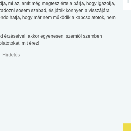
a, mi az, amit még megtesz érte a párja, hogy igazolja,
szadozni sosem szabad, és játék könnyen a visszájára
 gondolhatja, hogy már nem működik a kapcsolatotok, nem
nőd érzéseivel, akkor egyenesen, szemtől szemben
atotokat, mit érez!
Hirdetés