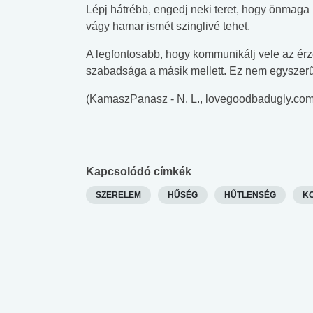
lábnyomod?
tudásteszt
Lépj hátrébb, engedj neki teret, hogy önmaga 
vágy hamar ismét szinglivé tehet.
A legfontosabb, hogy kommunikálj vele az ér
szabadsága a másik mellett. Ez nem egyszerű 
(KamaszPanasz - N. L., lovegoodbadugly.com
Kapcsolódó címkék
SZERELEM
HŰSÉG
HŰTLENSÉG
K