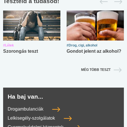
Teszteld a tudásod!
#Lélek
#Drog, cigi, alkohol
Szorongás teszt
Gondot jelent az alkohol?
MÉG TÖBB TESZT
Ha baj van...
Drogambulanciák
Lelkisegély-szolgálatok