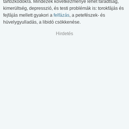
tartózkodókra. Mindezek következménye lehet fáradtság,
kimerültség, depresszió, és testi problémák is: torokfájás és
fejfájás mellett gyakori a
felfázás
, a petefészek- és
hüvelygyulladás, a libidó csökkenése.
Hirdetés