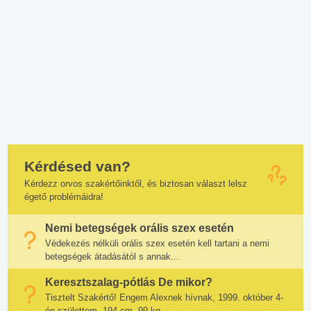
Kérdésed van?
Kérdezz orvos szakértőinktől, és biztosan választ lelsz
égető problémáidra!
Nemi betegségek orális szex esetén
Védekezés nélküli orális szex esetén kell tartani a nemi
betegségek átadásától s annak...
Keresztszalag-pótlás De mikor?
Tisztelt Szakértő! Engem Alexnek hívnak, 1999. október 4-
én születtem, 194 cm, 99 kg...