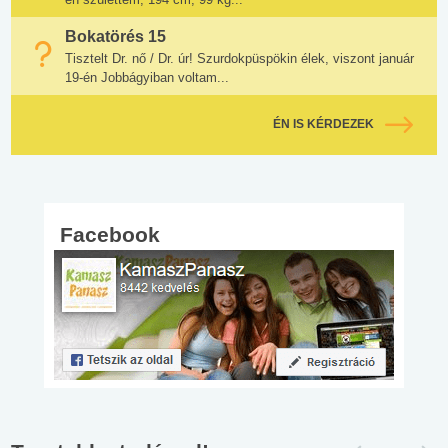
Bokatörés 15
Tisztelt Dr. nő / Dr. úr! Szurdokpüspökin élek, viszont január
19-én Jobbágyiban voltam...
ÉN IS KÉRDEZEK
Facebook