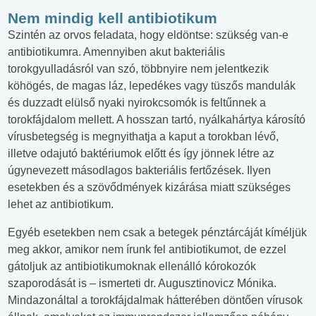
Nem mindig kell antibiotikum
Szintén az orvos feladata, hogy eldöntse: szükség van-e
antibiotikumra. Amennyiben akut bakteriális
torokgyulladásról van szó, többnyire nem jelentkezik
köhögés, de magas láz, lepedékes vagy tüszős mandulák
és duzzadt elülső nyaki nyirokcsomók is feltűnnek a
torokfájdalom mellett. A hosszan tartó, nyálkahártya károsító
vírusbetegség is megnyithatja a kaput a torokban lévő,
illetve odajutó baktériumok előtt és így jönnek létre az
úgynevezett másodlagos bakteriális fertőzések. Ilyen
esetekben és a szövődmények kizárása miatt szükséges
lehet az antibiotikum.
Egyéb esetekben nem csak a betegek pénztárcáját kíméljük
meg akkor, amikor nem írunk fel antibiotikumot, de ezzel
gátoljuk az antibiotikumoknak ellenálló kórokozók
szaporodását is – ismerteti dr. Augusztinovicz Mónika.
Mindazonáltal a torokfájdalmak hátterében döntően vírusok