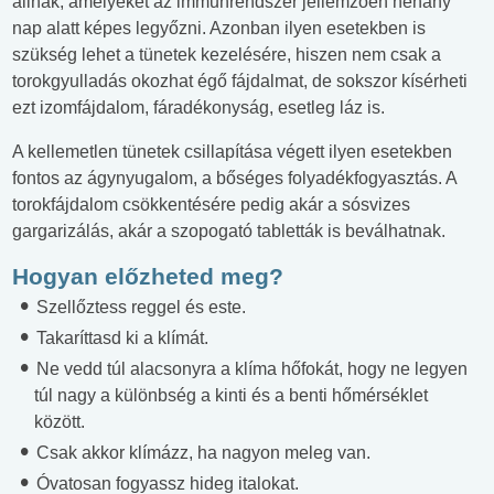
állnak, amelyeket az immunrendszer jellemzően néhány
nap alatt képes legyőzni. Azonban ilyen esetekben is
szükség lehet a tünetek kezelésére, hiszen nem csak a
torokgyulladás okozhat égő fájdalmat, de sokszor kísérheti
ezt izomfájdalom, fáradékonyság, esetleg láz is.
A kellemetlen tünetek csillapítása végett ilyen esetekben
fontos az ágynyugalom, a bőséges folyadékfogyasztás. A
torokfájdalom csökkentésére pedig akár a sósvizes
gargarizálás, akár a szopogató tabletták is beválhatnak.
Hogyan előzheted meg?
Szellőztess reggel és este.
Takaríttasd ki a klímát.
Ne vedd túl alacsonyra a klíma hőfokát, hogy ne legyen
túl nagy a különbség a kinti és a benti hőmérséklet
között.
Csak akkor klímázz, ha nagyon meleg van.
Óvatosan fogyassz hideg italokat.