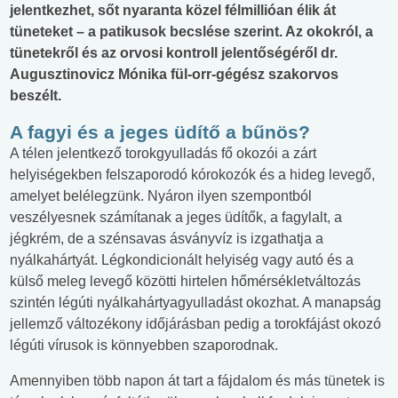
jelentkezhet, sőt nyaranta közel félmillióan élik át
tüneteket – a patikusok becslése szerint. Az okokról, a
tünetekről és az orvosi kontroll jelentőségéről dr.
Augusztinovicz Mónika fül-orr-gégész szakorvos
beszélt.
A fagyi és a jeges üdítő a bűnös?
A télen jelentkező torokgyulladás fő okozói a zárt
helyiségekben felszaporodó kórokozók és a hideg levegő,
amelyet belélegzünk. Nyáron ilyen szempontból
veszélyesnek számítanak a jeges üdítők, a fagylalt, a
jégkrém, de a szénsavas ásványvíz is izgathatja a
nyálkahártyát. Légkondicionált helyiség vagy autó és a
külső meleg levegő közötti hirtelen hőmérsékletváltozás
szintén légúti nyálkahártyagyulladást okozhat. A manapság
jellemző változékony időjárásban pedig a torokfájást okozó
légúti vírusok is könnyebben szaporodnak.
Amennyiben több napon át tart a fájdalom és más tünetek is