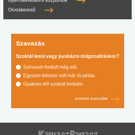
Gyermekvédelmi központok
Orvoskereső
Szavazás
Szoktál lesni vagy puskázni dolgozatíráskor?
Sohasem fordult még elő.
Egyszer-kétszer volt már rá példa.
Gyakran elő szokott fordulni.
SZAVAZAT ELKÜLDÉSE