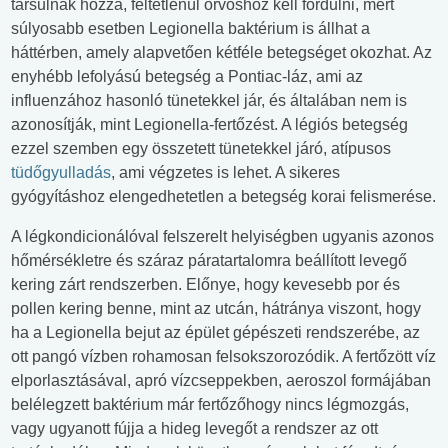
társulnak hozzá, feltétlenül orvoshoz kell fordulni, mert
súlyosabb esetben Legionella baktérium is állhat a
háttérben, amely alapvetően kétféle betegséget okozhat. Az
enyhébb lefolyású betegség a Pontiac-láz, ami az
influenzához hasonló tünetekkel jár, és általában nem is
azonosítják, mint Legionella-fertőzést. A légiós betegség
ezzel szemben egy összetett tünetekkel járó, atípusos
tüdőgyulladás
, ami végzetes is lehet. A sikeres
gyógyításhoz elengedhetetlen a betegség korai felismerése.
A légkondicionálóval felszerelt helyiségben ugyanis azonos
hőmérsékletre és száraz páratartalomra beállított levegő
kering zárt rendszerben. Előnye, hogy kevesebb por és
pollen kering benne, mint az utcán, hátránya viszont, hogy
ha a Legionella bejut az épület gépészeti rendszerébe, az
ott pangó vízben rohamosan felsokszorozódik. A fertőzött víz
elporlasztásával, apró vízcseppekben, aeroszol formájában
belélegzett baktérium már fertőzőhogy nincs légmozgás,
vagy ugyanott fújja a hideg levegőt a rendszer az ott