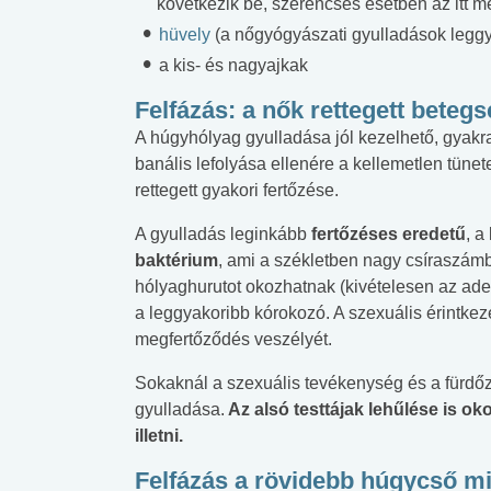
következik be, szerencsés esetben az itt 
hüvely
(a nőgyógyászati gyulladások leggy
a kis- és nagyajkak
Felfázás: a nők rettegett beteg
A húgyhólyag gyulladása jól kezelhető, gyakr
banális lefolyása ellenére a kellemetlen tünet
rettegett gyakori fertőzése.
A gyulladás leginkább
fertőzéses eredetű
, a
baktérium
, ami a székletben nagy csíraszám
hólyaghurutot okozhatnak (kivételesen az ade
a leggyakoribb kórokozó. A szexuális érintkez
megfertőződés veszélyét.
Sokaknál a szexuális tevékenység és a fürdő
gyulladása.
Az alsó testtájak lehűlése is ok
illetni.
Felfázás a rövidebb húgycső mi