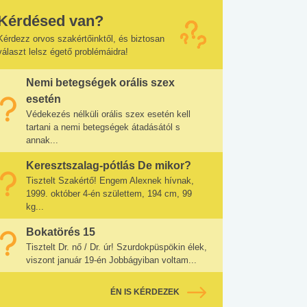
Kérdésed van?
Kérdezz orvos szakértőinktől, és biztosan
választ lelsz égető problémáidra!
Nemi betegségek orális szex
esetén
Védekezés nélküli orális szex esetén kell
tartani a nemi betegségek átadásától s
annak...
Keresztszalag-pótlás De mikor?
Tisztelt Szakértő! Engem Alexnek hívnak,
1999. október 4-én születtem, 194 cm, 99
kg...
Bokatörés 15
Tisztelt Dr. nő / Dr. úr! Szurdokpüspökin élek,
viszont január 19-én Jobbágyiban voltam...
ÉN IS KÉRDEZEK