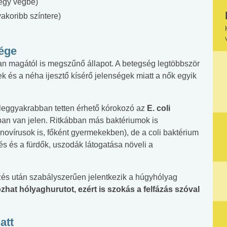
megy végbe)
akoribb színtere)
sége
an magától is megszűnő állapot. A betegség legtöbbször
ek és a néha ijesztő kísérő jelenségek miatt a nők egyik
 leggyakrabban tetten érhető kórokozó az
E. coli
ban van jelen. Ritkábban más baktériumok is
novírusok is, főként gyermekekben), de a coli baktérium
és és a fürdők, uszodák látogatása növeli a
zés után szabályszerűen jelentkezik a húgyhólyag
ozhat hólyaghurutot, ezért is szokás a felfázás szóval
att