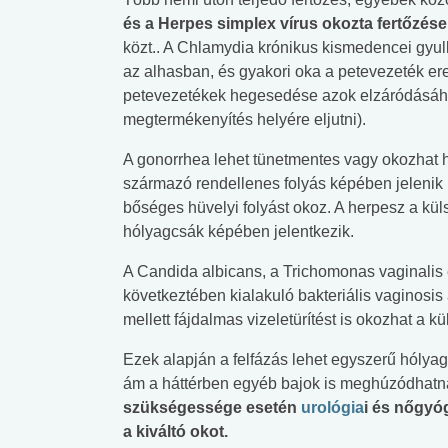
és a Herpes simplex vírus okozta fertőzés
közt.. A Chlamydia krónikus kismedencei gyu
az alhasban, és gyakori oka a petevezeték er
petevezetékek hegesedése azok elzáródásához
megtermékenyítés helyére eljutni).
A gonorrhea lehet tünetmentes vagy okozhat 
származó rendellenes folyás képében jelenik 
bőséges hüvelyi folyást okoz. A herpesz a kül
hólyagcsák képében jelentkezik.
A Candida albicans, a Trichomonas vaginalis é
következtében kialakuló bakteriális vaginosis
mellett fájdalmas vizeletürítést is okozhat a k
Ezek alapján a felfázás lehet egyszerű hóly
ám a háttérben egyéb bajok is meghúzódhatn
szükségessége esetén
urológia
i és nőgyóg
a kiváltó okot.