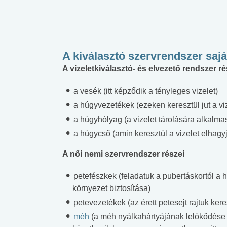
A kiválasztó szervrendszer saj
A vizeletkiválasztó- és elvezető rendszer ré
a vesék (itt képződik a tényleges vizelet)
a húgyvezetékek (ezeken keresztül jut a v
a húgyhólyag (a vizelet tárolására alkalmas
a húgycső (amin keresztül a vizelet elhagy
A női nemi szervrendszer részei
petefészkek (feladatuk a pubertáskortól a
környezet biztosítása)
petevezetékek (az érett petesejt rajtuk kere
méh
(a méh nyálkahártyájának lelökődése