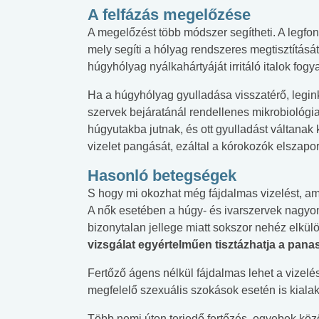
A felfázás megelőzése
A megelőzést több módszer segítheti. A legfo
mely segíti a hólyag rendszeres megtisztítását
húgyhólyag nyálkahártyáját irritáló italok fogy
Ha a húgyhólyag gyulladása visszatérő, legin
szervek bejáratánál rendellenes mikrobiológiai 
húgyutakba jutnak, és ott gyulladást váltanak 
vizelet pangását, ezáltal a kórokozók elszapor
Hasonló betegségek
S hogy mi okozhat még fájdalmas vizelést, am
A nők esetében a húgy- és ivarszervek nagyo
bizonytalan jellege miatt sokszor nehéz elkül
vizsgálat egyértelműen tisztázhatja a pana
Fertőző ágens nélkül fájdalmas lehet a vizelé
megfelelő szexuális szokások esetén is kialak
Több nemi úton terjedő fertőzés, egyebek köz