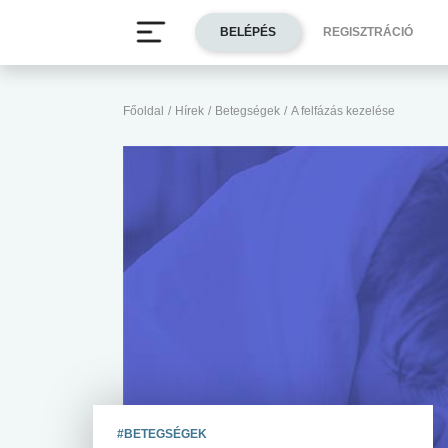
BELÉPÉS
REGISZTRÁCIÓ
Főoldal
/
Hírek
/
Betegségek
/
A felfázás kezelése
#BETEGSÉGEK