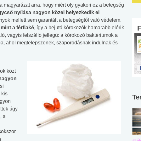
 a magyarázat arra, hogy miért oly gyakori ez a betegség
gycső nyílása nagyon közel helyezkedik el
onyok mellett sem garantált a betegségtől való védelem.
int a férfiaké
, így a bejutó kórokozók hamarabb elérik
ó, vagyis felszálló jellegű: a kórokozó baktériumok a
ba, ahol megtelepszenek, szaporodásnak indulnak és
ok közt
 nagyon
si
 kis
Te
agyon
ettek úgy
, a
sokszor
n
#Suli, munka
#Suli, munka
#Lél