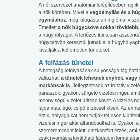
A női szervezet anatómiai felépítésében rejlik
a nők körében. Mivel a
végbélnyílás és a hú
egymáshoz
, még kifogástalan higiéniai visz
Emellett
a nők húgycsöve sokkal rövidebb, m
a húgyhólyagot. A fertőzés tipikusan aszcendál
húgycsövön keresztül jutnak el a húgyhólyag
kiváltják a kellemetlen tüneteket.
A felfázás tünetei
A betegség lefolyásának súlyossága tág határ
változhat:
a tünetek lehetnek enyhék, vagy
markánsak is
. Jellegzetesek az irritatív vizelé
panaszok: gyakori, sürgető vizelési inger, amit
mennyiségű vizelet ürítése követ. A vizelés n
fájdalmas, égő, csípő érzéssel kísért. Az érint
érzik, hólyagjukat nem tudják teljesen kiüríteni
vizelési inger akár állandósulhat is. Gyakori a
szeméremcsont feletti diszkomfort érzés, ami 
csak nyomásra kiváltható fájdalom formájába
 alkohol
#Zöldövezet
#Betegségek