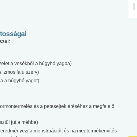
átosságai
szei:
izelet a vesékből a húgyhólyagba)
 izmos falú szerv)
ja a húgyhólyagot)
 hormontermelés és a petesejtek éréséhez a megfelelő
sztül jut a méhbe)
 eredményezi a menstruációt, és ha megtermékenyítés