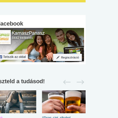
Facebook
szteld a tudásod!
ek
#Drog, cigi, alkohol
#Zöldövezet