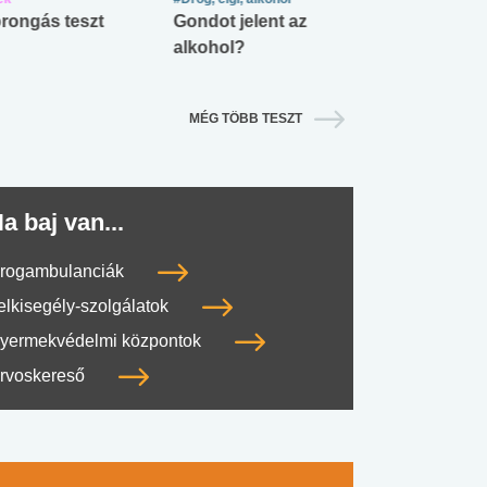
rongás teszt
Gondot jelent az
Mekkora az ö
alkohol?
lábnyomod?
MÉG TÖBB TESZT
a baj van...
rogambulanciák
elkisegély-szolgálatok
yermekvédelmi központok
rvoskereső