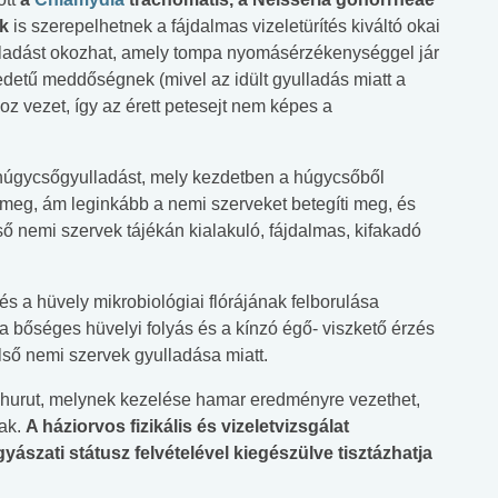
ek
is szerepelhetnek a fájdalmas vizeletürítés kiváltó okai
lladást okozhat, amely tompa nyomásérzékenységgel jár
edetű meddőségnek (mivel az idült gyulladás miatt a
 vezet, így az érett petesejt nem képes a
húgycsőgyulladást, mely kezdetben a húgycsőből
meg, ám leginkább a nemi szerveket betegíti meg, és
ső nemi szervek tájékán kialakuló, fájdalmas, kifakadó
s a hüvely mikrobiológiai flórájának felborulása
 a bőséges hüvelyi folyás és a kínzó égő- viszkető érzés
ülső nemi szervek gyulladása miatt.
aghurut, melynek kezelése hamar eredményre vezethet,
ak.
A háziorvos fizikális és vizeletvizsgálat
yászati státusz felvételével kiegészülve tisztázhatja