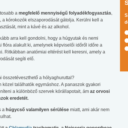
ntosabb a
megfelelő mennyiségű folyadékfogyasztás
,
S
, a kórokozók elszaporodását gátolja. Kerülni kell a
d
asztását, mint a kávé és az alkohol.
kább arra kell gondolni, hogy a húgyutak és nemi
flóra alakult ki, amelynek képviselői időről időre a
ki. Ritkábban anatómiai eltérést kell keresni, amely a
odását segíti elő.
i összetéveszthető a hólyaghuruttal?
n közel találhatók egymáshoz. A panaszok gyakori
öníteni a különböző szervek kórállapotait, ám
az orvosi
szok eredetét.
s a
húgycső valamilyen sérülése
miatt, ami akár nem
ulhat.
ött
a
Chlamydia
trachomatis, a Neisseria gonorrheae