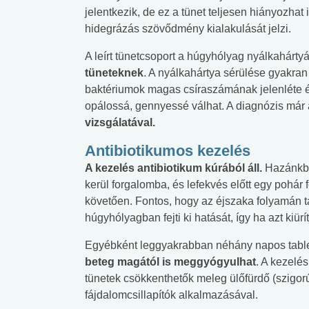
jelentkezik, de ez a tünet teljesen hiányozha
lent az
Mekkora az ökológiai
Elsősegély
hidegrázás szövődmény kialakulását jelzi.
lábnyomod?
tudásteszt
A leírt tünetcsoport a húgyhólyag nyálkahártyáj
tüneteknek
. A nyálkahártya sérülése gyakra
baktériumok magas csíraszámának jelenléte és
opálossá, gennyessé válhat. A diagnózis már a
vizsgálatával.
Antibiotikumos kezelés
A kezelés antibiotikum kúrából áll.
Hazánkba
kerül forgalomba, és lefekvés előtt egy pohár 
követően. Fontos, hogy az éjszaka folyamán ta
húgyhólyagban fejti ki hatását, így ha azt kiürí
Egyébként leggyakrabban néhány napos tablet
beteg magától is meggyógyulhat
. A kezelé
tünetek csökkenthetők meleg ülőfürdő (szigor
fájdalomcsillapítók alkalmazásával.