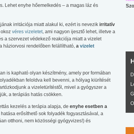
t is. Lehet enyhe hőemelkedés – a magas láz és
Angol középfokú
Internet-függőség
Szo
nyelvvizsga teszt -
teszt
No.42
ának irritációja miatt alakul ki, ezért is nevezik
irritatív
n okoz
véres vizeletet
, ami nagyon ijesztő lehet, illetve a
 a szervezet védekező reakciója miatt a vizelet
 háziorvosi rendelőben felállítható,
a
vizelet
H
n is kapható olyan készítmény, amely por formában
D
folyadékban feloldva kell bevenni, a hólyag kiürítését
L
rtózkodjunk a vizeletürítéstől, mivel a gyógyszer a
G
tjük, a terápiás hatás csökken.
O
tás kezelés a terápia alapja, de
enyhe esetben a
s hatása erősíthető sok folyadék fogyasztásával, a
úan otthoni, nem közösségi gyógyvizes!) és