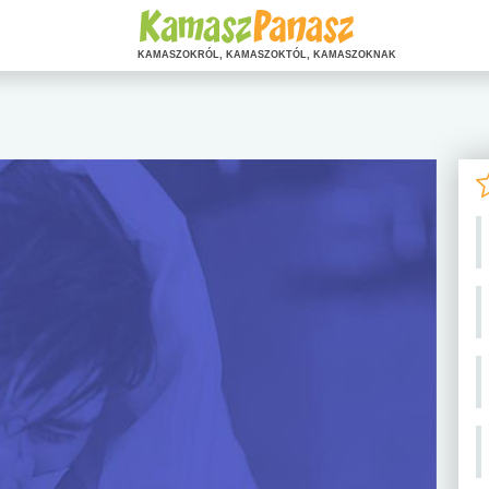
KAMASZOKRÓL, KAMASZOKTÓL, KAMASZOKNAK