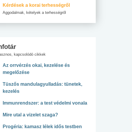
Kérdések a korai terhességről
Aggodalmak, kételyek a terhességről
nfotár
asznos, kapcsolódó cikkek
Az orrvérzés okai, kezelése és
megelőzése
Tüszős mandulagyulladás: tünetek,
kezelés
Immunrendszer: a test védelmi vonala
Mire utal a vizelet szaga?
Progéria: kamasz lélek idős testben