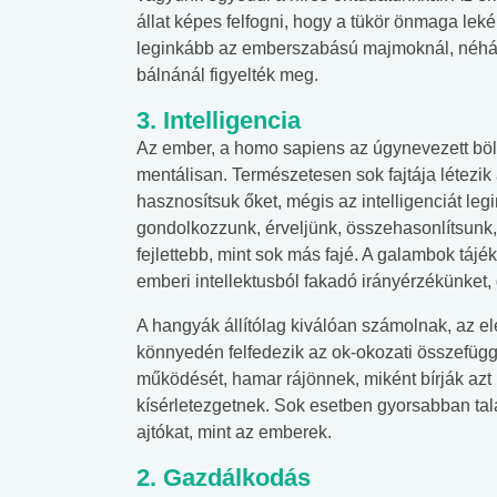
állat képes felfogni, hogy a tükör önmaga leké
leginkább az emberszabású majmoknál, néhány
bálnánál figyelték meg.
3. Intelligencia
Az ember, a homo sapiens az úgynevezett bölc
mentálisan. Természetesen sok fajtája létezik
hasznosítsuk őket, mégis az intelligenciát le
gondolkozzunk, érveljünk, összehasonlítsunk,
fejlettebb, mint sok más fajé. A galambok tá
emberi intellektusból fakadó irányérzékünket,
A hangyák állítólag kiválóan számolnak, az el
könnyedén felfedezik az ok-okozati összefüg
működését, hamar rájönnek, miként bírják a
kísérletezgetnek. Sok esetben gyorsabban talá
ajtókat, mint az emberek.
2. Gazdálkodás