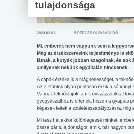
tulajdonsága
2024.02.01.
5 PERCES OLVASÁSI IDŐ
Mi, emberek nem vagyunk sem a leggyorsab
Még az érzékszerveink teljesítménye is eltö
látnak, a kutyák jobban szagolnak, és sok 
amilyenek nekünk egyáltalán nincsenek.
A cápák érzékelik a mágnesességet, a teknős
Az elefántok olyan pontosan érzik a sóhiányt
Vannak teknősfajok, amik évszázadokkal tová
gyógyászathoz is értenek, hiszen a gyapjas
képesek lettek a születésszabályozásra, míg
Mi tesz hát akkor különlegessé minket, ember
össze pár tulajdonságot, amik, bár nagyon bü