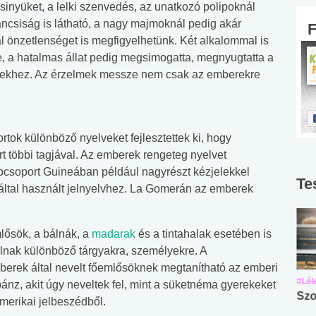
csinyüket, a lelki szenvedés, az unatkozó polipoknál
váncsiság is látható, a nagy majmoknál pedig akár
ál önzetlenséget is megfigyelhetünk. Két alkalommal is
be, a hatalmas állat pedig megsimogatta, megnyugtatta a
berekhez. Az érzelmek messze nem csak az emberekre
tok különböző nyelveket fejlesztettek ki, hogy
 többi tagjával. Az emberek rengeteg nyelvet
pcsoport Guineában például nagyrészt kézjelekkel
Te
által használt jelnyelvhez. La Gomerán az emberek
lősök, a bálnák, a
madarak
és a tintahalak esetében is
lnak különböző tárgyakra, személyekre. A
berek által nevelt főemlősöknek megtanítható az emberi
#Suli, munka
#Suli, munka
#Lél
ánz, akit úgy neveltek fel, mint a süketnéma gyerekeket
Angol középfokú
Internet-függőség
Szo
amerikai jelbeszédből.
nyelvvizsga teszt -
teszt