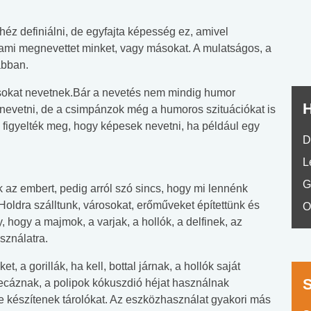
No.42
éz definiálni, de egyfajta képesség ez, amivel
 ami megnevettet minket, vagy másokat. A mulatságos, a
abban.
sokat nevetnek.Bár a nevetés nem mindig humor
H
evetni, de a csimpánzok még a humoros szituációkat is
figyelték meg, hogy képesek nevetni, ha például egy
D
L
G
 az embert, pedig arról szó sincs, hogy mi lennénk
oldra szálltunk, városokat, erőműveket építettünk és
O
, hogy a majmok, a varjak, a hollók, a delfinek, az
sználatra.
 a gorillák, ha kell, bottal járnak, a hollók saját
 pecáznak, a polipok kókuszdió héjat használnak
e készítenek tárolókat. Az eszközhasználat gyakori más