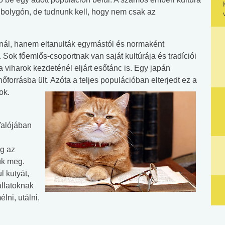
bolygón, de tudnunk kell, hogy nem csak az
knál, hanem eltanulták egymástól és normaként
 Sok főemlős-csoportnak van saját kultúrája és tradíciói
 viharok kezdeténél eljárt esőtánc is. Egy japán
forrásba ült. Azóta a teljes populációban elterjedt ez a
ok.
Valójában
ég az
ük meg.
l kutyát,
állatoknak
lni, utálni,