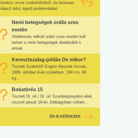
Kérdezz orvos szakértőinktől, és biztosan
választ lelsz égető problémáidra!
Nemi betegségek orális szex
esetén
Védekezés nélküli orális szex esetén kell
tartani a nemi betegségek átadásától s
annak...
Keresztszalag-pótlás De mikor?
Tisztelt Szakértő! Engem Alexnek hívnak,
1999. október 4-én születtem, 194 cm, 99
kg...
Bokatörés 15
Tisztelt Dr. nő / Dr. úr! Szurdokpüspökin élek,
viszont január 19-én Jobbágyiban voltam...
ÉN IS KÉRDEZEK