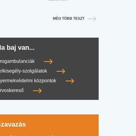
MÉG TÖBB TESZT
a baj van...
rogambulanciák
elkisegély-szolgálatok
yermekvédelmi központok
rvoskereső
Szavazás