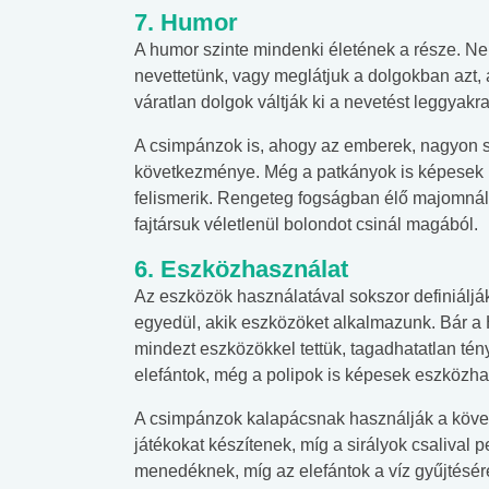
7. Humor
A humor szinte mindenki életének a része. Neh
nevettetünk, vagy meglátjuk a dolgokban azt,
váratlan dolgok váltják ki a nevetést leggyakr
A csimpánzok is, ahogy az emberek, nagyon 
következménye. Még a patkányok is képesek n
felismerik. Rengeteg fogságban élő majomnál 
fajtársuk véletlenül bolondot csinál magából.
6. Eszközhasználat
Az eszközök használatával sokszor definiálják
egyedül, akik eszközöket alkalmazunk. Bár a H
mindezt eszközökkel tettük, tagadhatatlan tény
elefántok, még a polipok is képesek eszközha
A csimpánzok kalapácsnak használják a köveket,
játékokat készítenek, míg a sirályok csalival
menedéknek, míg az elefántok a víz gyűjtésér