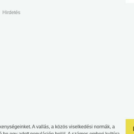
Hirdetés
ékenységeinket. A vallás, a közös viselkedési normák, a
 be egy adott populáción belül. A számos emberi kultúra