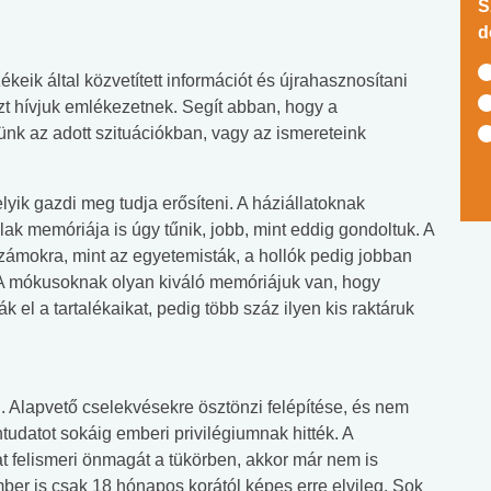
S
d
eik által közvetített információt és újrahasznosítani
zt hívjuk emlékezetnek. Segít abban, hogy a
ünk az adott szituációkban, vagy az ismereteink
lyik gazdi meg tudja erősíteni. A háziállatoknak
lak memóriája is úgy tűnik, jobb, mint eddig gondoltuk. A
mokra, mint az egyetemisták, a hollók pedig jobban
 A mókusoknak olyan kiváló memóriájuk van, hogy
 el a tartalékaikat, pedig több száz ilyen kis raktáruk
Alapvető cselekvésekre ösztönzi felépítése, és nem
ntudatot sokáig emberi privilégiumnak hitték. A
at felismeri önmagát a tükörben, akkor már nem is
ber is csak 18 hónapos korától képes erre elvileg. Sok