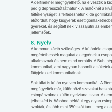
A delfineknél megfigyelhető, ha elvesztik a ki
pedig depressziót láthatunk. A hüllőknél a kí
féltékenységet is felfedezhetünk, de gorillákn
előfordult, hogy kisgyerek esett gorillaketrec
gyereket, és segített neki visszajutni az em
jellemzőek.
8. Nyelv
A kommunikáció szükséges. A különféle csopor
megértethessék magukat az egyének a csoport
alkalmaznak és nem mind verbális. A Bubi né
kommunikál, ami nagyban hasonlít a süketek 
füttyjelekkel kommunikálnak.
Sok állat is külön nyelven kommunikál. A főem
megfigyelték már, különböző szavakat haszná
csimpánzoknak külön nyelvtana is van. Az em
 alkohol
#Zöldövezet
#Betegségek
jelbeszéd is. Washoe például egy olyan csimp
lent az
Mekkora az ökológiai
Elsősegély
szokták, és több mint 350 szót tanult meg az 
lábnyomod?
tudásteszt