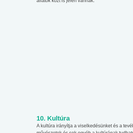
állatok közt is jelen vannak.
10. Kultúra
A kultúra irányítja a viselkedésünket és a tev
művészetek és sok egyéb a kultúrának tudható