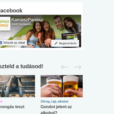
Facebook
szteld a tudásod!
ek
#Drog, cigi, alkohol
#Zöldövezet
rongás teszt
Gondot jelent az
Mekkora az ö
alkohol?
lábnyomod?