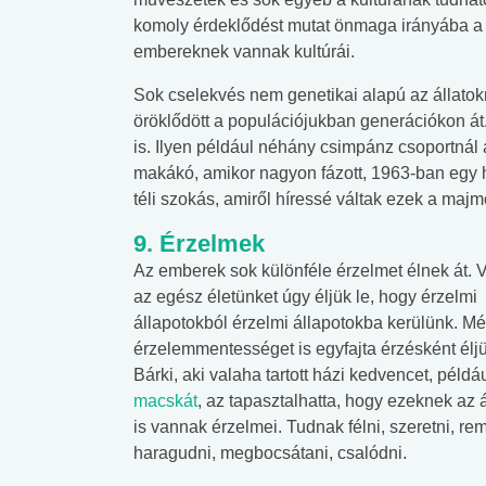
komoly érdeklődést mutat önmaga irányába a 
embereknek vannak kultúrái.
Sok cselekvés nem genetikai alapú az állato
öröklődött a populációjukban generációkon át.
is. Ilyen például néhány csimpánz csoportnál a
makákó, amikor nagyon fázott, 1963-ban egy hő
téli szokás, amiről híressé váltak ezek a majm
9. Érzelmek
Az emberek sok különféle érzelmet élnek át. 
az egész életünket úgy éljük le, hogy érzelmi
állapotokból érzelmi állapotokba kerülünk. M
érzelemmentességet is egyfajta érzésként élj
Bárki, aki valaha tartott házi kedvencet, példáu
macskát
, az tapasztalhatta, hogy ezeknek az 
is vannak érzelmei. Tudnak félni, szeretni, remé
haragudni, megbocsátani, csalódni.