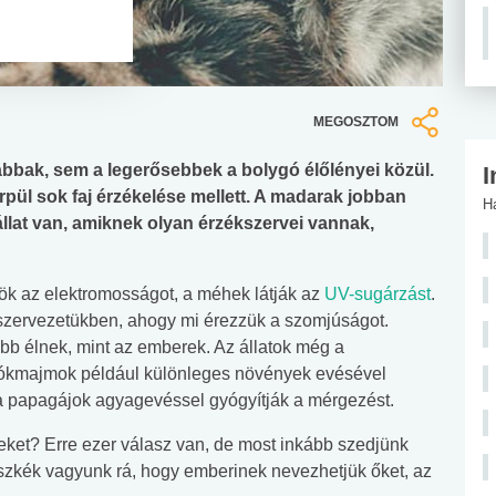
MEGOSZTOM
bak, sem a legerősebbek a bolygó élőlényei közül.
I
rpül sok faj érzékelése mellett. A madarak jobban
H
állat van, amiknek olyan érzékszervei vannak,
ök az elektromosságot, a méhek látják az
UV-sugárzást
.
 szervezetükben, ahogy mi érezzük a szomjúságot.
bb élnek, mint az emberek. Az állatok még a
 pókmajmok például különleges növények evésével
 a papagájok agyagevéssel gyógyítják a mérgezést.
eket? Erre ezer válasz van, de most inkább szedjünk
szkék vagyunk rá, hogy emberinek nevezhetjük őket, az