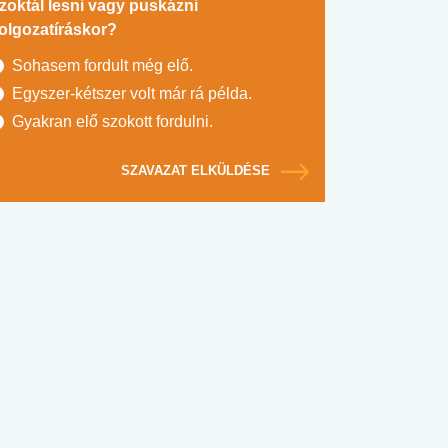
zoktál lesni vagy puskázni
olgozatíráskor?
Sohasem fordult még elő.
Egyszer-kétszer volt már rá példa.
Gyakran elő szokott fordulni.
SZAVAZAT ELKÜLDÉSE