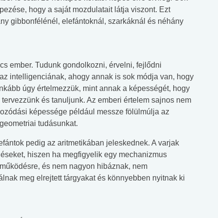
pezése, hogy a saját mozdulatait látja viszont. Ezt
 gibbonfélénél, elefántoknál, szarkáknál és néhány
s ember. Tudunk gondolkozni, érvelni, fejlődni
 az intelligenciának, ahogy annak is sok módja van, hogy
ginkább úgy értelmezzük, mint annak a képességét, hogy
 tervezzünk és tanuljunk. Az emberi értelem sajnos nem
jékozódási képessége például messze fölülmúlja az
 geometriai tudásunkat.
efántok pedig az aritmetikában jeleskednek. A varjak
géseket, hiszen ha megfigyelik egy mechanizmus
zt működésre, és nem nagyon hibáznak, nem
lnak meg elrejtett tárgyakat és könnyebben nyitnak ki