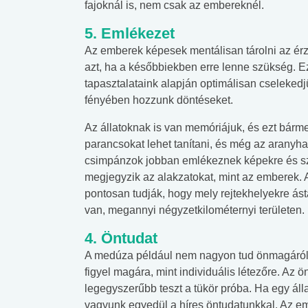
fajoknál is, nem csak az embereknél.
5. Emlékezet
Az emberek képesek mentálisan tárolni az érzék
azt, ha a későbbiekben erre lenne szükség. E
tapasztalataink alapján optimálisan cselekedj
fényében hozzunk döntéseket.
Az állatoknak is van memóriájuk, és ezt bárme
parancsokat lehet tanítani, és még az aranyha
csimpánzok jobban emlékeznek képekre és szá
megjegyzik az alakzatokat, mint az emberek.
pontosan tudják, hogy mely rejtekhelyekre ásták
van, megannyi négyzetkilométernyi területen.
4. Öntudat
A medúza például nem nagyon tud önmagáról. 
figyel magára, mint individuális létezőre. Az ö
legegyszerűbb teszt a tükör próba. Ha egy áll
vagyunk egyedül a híres öntudatunkkal. Az em