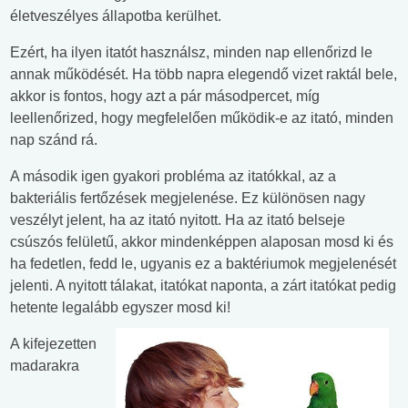
életveszélyes állapotba kerülhet.
Ezért, ha ilyen itatót használsz, minden nap ellenőrizd le
annak működését. Ha több napra elegendő vizet raktál bele,
akkor is fontos, hogy azt a pár másodpercet, míg
leellenőrized, hogy megfelelően működik-e az itató, minden
nap szánd rá.
A második igen gyakori probléma az itatókkal, az a
bakteriális fertőzések megjelenése. Ez különösen nagy
veszélyt jelent, ha az itató nyitott. Ha az itató belseje
csúszós felületű, akkor mindenképpen alaposan mosd ki és
ha fedetlen, fedd le, ugyanis ez a baktériumok megjelenését
jelenti. A nyitott tálakat, itatókat naponta, a zárt itatókat pedig
hetente legalább egyszer mosd ki!
A kifejezetten
madarakra