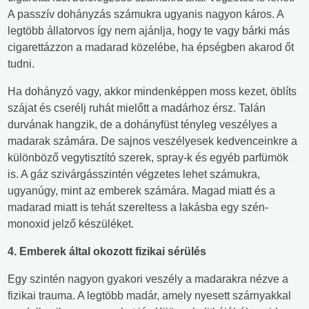
A passzív dohányzás számukra ugyanis nagyon káros. A
legtöbb állatorvos így nem ajánlja, hogy te vagy bárki más
cigarettázzon a madarad közelébe, ha épségben akarod őt
tudni.
Ha dohányzó vagy, akkor mindenképpen moss kezet, öblíts
szájat és cserélj ruhát mielőtt a madárhoz érsz. Talán
durvának hangzik, de a dohányfüst tényleg veszélyes a
madarak számára. De sajnos veszélyesek kedvenceinkre a
különböző vegytisztító szerek, spray-k és egyéb parfümök
is. A gáz szivárgásszintén végzetes lehet számukra,
ugyanúgy, mint az emberek számára. Magad miatt és a
madarad miatt is tehát szereltess a lakásba egy szén-
monoxid jelző készüléket.
4. Emberek által okozott fizikai sérülés
Egy szintén nagyon gyakori veszély a madarakra nézve a
fizikai trauma. A legtöbb madár, amely nyesett szárnyakkal