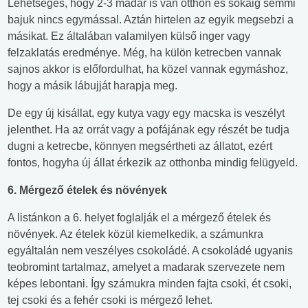
Lehetséges, hogy 2-3 madár is van otthon és sokáig semmi
bajuk nincs egymással. Aztán hirtelen az egyik megsebzi a
másikat. Ez általában valamilyen külső inger vagy
felzaklatás eredménye. Még, ha külön ketrecben vannak
sajnos akkor is előfordulhat, ha közel vannak egymáshoz,
hogy a másik lábujját harapja meg.
De egy új kisállat, egy kutya vagy egy macska is veszélyt
jelenthet. Ha az orrát vagy a pofájának egy részét be tudja
dugni a ketrecbe, könnyen megsértheti az állatot, ezért
fontos, hogyha új állat érkezik az otthonba mindig felügyeld.
6. Mérgező ételek és növények
A listánkon a 6. helyet foglalják el a mérgező ételek és
növények. Az ételek közül kiemelkedik, a számunkra
egyáltalán nem veszélyes csokoládé. A csokoládé ugyanis
teobromint tartalmaz, amelyet a madarak szervezete nem
képes lebontani. Így számukra minden fajta csoki, ét csoki,
tej csoki és a fehér csoki is mérgező lehet.