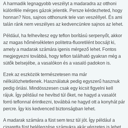
A harmadik legnagyobb veszélyt a madaradra az otthoni
különféle mérges gázok jelentik. Persze kérdezheted, hogy
honnan? Nos, sajnos otthonunk tele van veszéllyel. És ami
talán ránk nem veszélyes az kedvencünkre sajnos az lehet.
Például, ha felhevítesz egy teflon borítású serpenyőt, akkor
az magas hőmérsékleten politetra-fluoretilént bocsájt ki,
amely a madarak számára igenis mérgező lehet. Fontos
megjegyezni továbbá, hogy teflon található gyakran még a
sütők belsejébe, a vasalókon és a vasaló padokon is.
Ezek az eszközök természetesen ma már
nélkülözhetetlenek. Használatuk pedig egyszerű hasznuk
pedig óriási. Mindösszesen csak egy kicsit figyelni kell
rájuk. Így például ne hevítsd túl őket, ne hagyd a vasalót
forró teflonnal érintkezni, továbbá ne hagyd ott a konyhát pár
percre. Így kis kedvenced biztonságban lehet.
A madarak számára a füst sem tesz túl jót. Így például a
cigaretta füst belélegzése számukra akár végzetes is lehet.