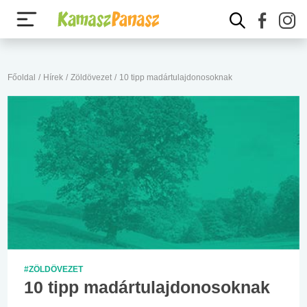
Főoldal
/
Hírek
/
Zöldövezet
/
10 tipp madártulajdonosoknak
#ZÖLDÖVEZET
10 tipp madártulajdonosoknak