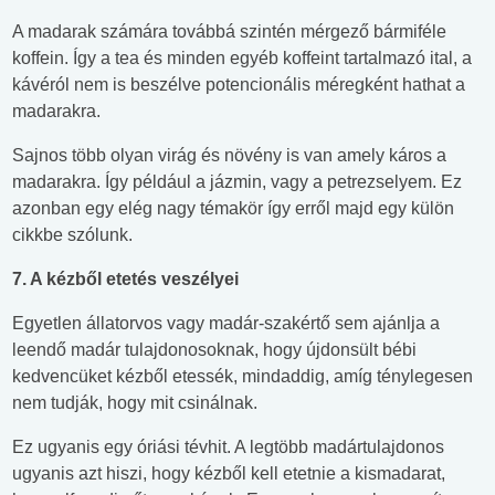
A madarak számára továbbá szintén mérgező bármiféle
koffein. Így a tea és minden egyéb koffeint tartalmazó ital, a
kávéról nem is beszélve potencionális méregként hathat a
madarakra.
Sajnos több olyan virág és növény is van amely káros a
madarakra. Így például a jázmin, vagy a petrezselyem. Ez
azonban egy elég nagy témakör így erről majd egy külön
cikkbe szólunk.
7. A kézből etetés veszélyei
Egyetlen állatorvos vagy madár-szakértő sem ajánlja a
leendő madár tulajdonosoknak, hogy újdonsült bébi
kedvencüket kézből etessék, mindaddig, amíg ténylegesen
nem tudják, hogy mit csinálnak.
Ez ugyanis egy óriási tévhit. A legtöbb madártulajdonos
ugyanis azt hiszi, hogy kézből kell etetnie a kismadarat,