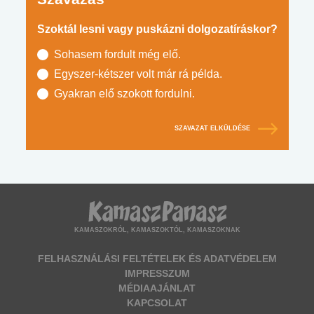
Szoktál lesni vagy puskázni dolgozatíráskor?
Sohasem fordult még elő.
Egyszer-kétszer volt már rá példa.
Gyakran elő szokott fordulni.
SZAVAZAT ELKÜLDÉSE
KAMASZOKRÓL, KAMASZOKTÓL, KAMASZOKNAK
FELHASZNÁLÁSI FELTÉTELEK ÉS ADATVÉDELEM
IMPRESSZUM
MÉDIAAJÁNLAT
KAPCSOLAT