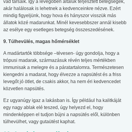
vad társaik. Így a levegőben általuk terjesztett betegségek,
akár halálosak is lehetnek a kedvenceinkre nézve. Ezért
mindig figyeljünk, hogy hova és hányszor visszük más
állatok közé madarunkat. Minél kevesebbszer annál kisebb
az esélye egy esetleges betegség összeszedésének.
9. Túlhevülés, magas hőmérséklet
A madártartók többsége –tévesen- úgy gondolja, hogy a
trópusi madarak, származásuk révén teljes mértékben
immunisak a melegre és a páratartalomra. Természetesen
kiengedni a madarat, hogy élvezze a napsütést és a friss
levegőt jó ötlet, de csakis akkor, ha nem éri kedvencedet
közvetlen napsütés.
Ez ugyanúgy igaz a lakásban is. Így például ha kalitkáját
egy nagy ablak elé teszed, úgy helyezd el, hogy
mindenképpen el tudjon bújni a napsütés elől, különben
túlhevülhet, vagy gutaütést kaphat.