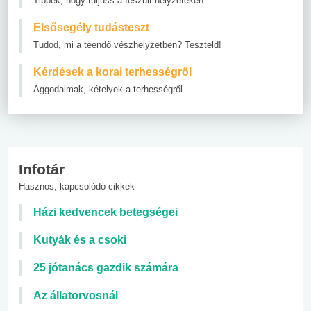
Tippek, hogy túljuss a feszült helyzeteken.
Elsősegély tudásteszt
Tudod, mi a teendő vészhelyzetben? Teszteld!
Kérdések a korai terhességről
Aggodalmak, kételyek a terhességről
Infotár
Hasznos, kapcsolódó cikkek
Házi kedvencek betegségei
Kutyák és a csoki
25 jótanács gazdik számára
Az állatorvosnál