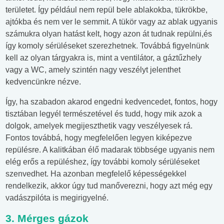
területet. Így például nem repül bele ablakokba, tükrökbe,
ajtókba és nem ver le semmit. A tükör vagy az ablak ugyanis
számukra olyan hatást kelt, hogy azon át tudnak repülni,és
így komoly sérüléseket szerezhetnek. Továbbá figyelnünk
kell az olyan tárgyakra is, mint a ventilátor, a gáztűzhely
vagy a WC, amely szintén nagy veszélyt jelenthet
kedvencünkre nézve.
Így, ha szabadon akarod engedni kedvencedet, fontos, hogy
tisztában legyél természetével és tudd, hogy mik azok a
dolgok, amelyek megijeszthetik vagy veszélyesek rá.
Fontos továbbá, hogy megfelelően legyen kiképezve
repülésre. A kalitkában élő madarak többsége ugyanis nem
elég erős a repüléshez, így további komoly sérüléseket
szenvedhet. Ha azonban megfelelő képességekkel
rendelkezik, akkor úgy tud manőverezni, hogy azt még egy
vadászpilóta is megirigyelné.
3. Mérges gázok