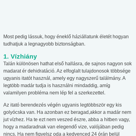
Most pedig lássuk, hogy éneklő háziállatunk életét hogyan
tudhatjuk a legnagyobb biztonságban.
1. Vízhiány
Talán különösen hathat első hallásra, de sajnos nagyon sok
madarat ér dehidratáció. Az elfoglalt tulajdonosok többsége
ugyanis itatót használ, amely egy nagyszerű találmány. A
legtöbb madár tudja is használni mindaddig, amíg
valamilyen probléma nem lép fel a szerkezettel.
Az itató berendezés végén ugyanis legtöbbször egy kis
golyócska van. Ha azonban ez beragad,akkor a madár nem
jut vízhez. Ha te ezt nem veszed észre, abba a hitben vagy,
hogy a madaradnak van elegendő vize, valójában pedig
nincs. Ha nem figyelsz oda a kedvenced 24 órán belül