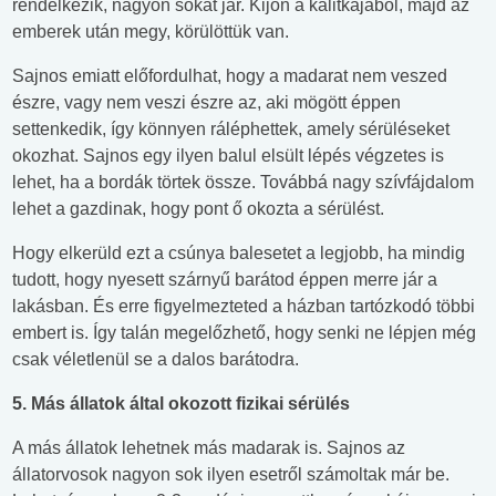
rendelkezik, nagyon sokat jár. Kijön a kalitkájából, majd az
emberek után megy, körülöttük van.
Sajnos emiatt előfordulhat, hogy a madarat nem veszed
észre, vagy nem veszi észre az, aki mögött éppen
settenkedik, így könnyen ráléphettek, amely sérüléseket
okozhat. Sajnos egy ilyen balul elsült lépés végzetes is
lehet, ha a bordák törtek össze. Továbbá nagy szívfájdalom
lehet a gazdinak, hogy pont ő okozta a sérülést.
Hogy elkerüld ezt a csúnya balesetet a legjobb, ha mindig
tudott, hogy nyesett szárnyű barátod éppen merre jár a
lakásban. És erre figyelmezteted a házban tartózkodó többi
embert is. Így talán megelőzhető, hogy senki ne lépjen még
csak véletlenül se a dalos barátodra.
5. Más állatok által okozott fizikai sérülés
A más állatok lehetnek más madarak is. Sajnos az
állatorvosok nagyon sok ilyen esetről számoltak már be.