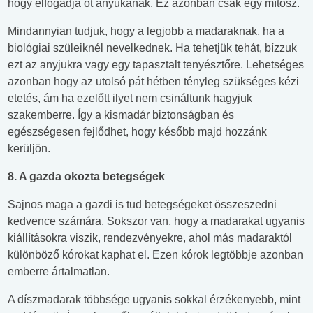
hogy elfogadja őt anyukának. Ez azonban csak egy mítosz.
Mindannyian tudjuk, hogy a legjobb a madaraknak, ha a
biológiai szüleiknél nevelkednek. Ha tehetjük tehát, bízzuk
ezt az anyjukra vagy egy tapasztalt tenyésztőre. Lehetséges
azonban hogy az utolsó pát hétben tényleg szükséges kézi
etetés, ám ha ezelőtt ilyet nem csináltunk hagyjuk
szakemberre. Így a kismadár biztonságban és
egészségesen fejlődhet, hogy később majd hozzánk
kerüljön.
8. A gazda okozta betegségek
Sajnos maga a gazdi is tud betegségeket összeszedni
kedvence számára. Sokszor van, hogy a madarakat ugyanis
kiállításokra viszik, rendezvényekre, ahol más madaraktól
különböző kórokat kaphat el. Ezen kórok legtöbbje azonban
emberre ártalmatlan.
A díszmadarak többsége ugyanis sokkal érzékenyebb, mint