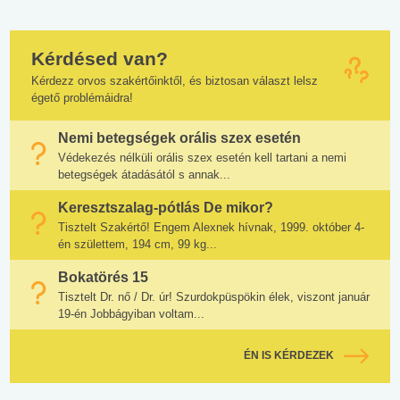
Kérdésed van?
Kérdezz orvos szakértőinktől, és biztosan választ lelsz
égető problémáidra!
Nemi betegségek orális szex esetén
Védekezés nélküli orális szex esetén kell tartani a nemi
betegségek átadásától s annak...
Keresztszalag-pótlás De mikor?
Tisztelt Szakértő! Engem Alexnek hívnak, 1999. október 4-
én születtem, 194 cm, 99 kg...
Bokatörés 15
Tisztelt Dr. nő / Dr. úr! Szurdokpüspökin élek, viszont január
19-én Jobbágyiban voltam...
ÉN IS KÉRDEZEK