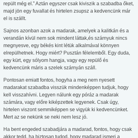
repült még el.” Aztán egyszer csak kiviszik a szabadba őket,
majd jön egy fuvallat és hirtelen zsupsz a kedvencünk már
el is szállt.
Sajnos azonban azok a madarak, amelyek a kalitkán és a
verandán kívül nem sok mindent láttak,és szárnyuk nincs
megnyesve, egy békés kint létük alkalmával könnyen
elrepülhetnek. Hogy miért? Pusztán félelemből. Egy duda,
egy kürt, egy sólyom hangja, vagy egy repülő és
kedvencünk máris a szelek szárnyán száll.
Pontosan emiatt fontos, hogyha a meg nem nyesett
madarakat szabadba visszük mindenképpen tudjuk, hogy
kell visszahívni. Legyen nálunk egy póráz a madarak
számára, vagy előre kiképzettek legyenek. Csak úgy,
hirtelen viszont semmiképpen se vigyük ki kedvencünket.
Mert az se nekünk se neki nem lesz jó.
Ha bent engeded szabadjára a madarad, fontos, hogy csak
akkor tedd, ha biztosan tudod, hogy madarad ismeri a