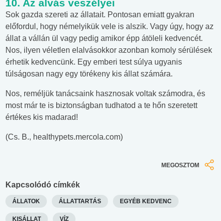
10. Az alvás veszélyei
Sok gazda szereti az állatait. Pontosan emiatt gyakran
előfordul, hogy némelyikük vele is alszik. Vagy úgy, hogy az
állat a vállán ül vagy pedig amikor épp átöleli kedvencét.
Nos, ilyen véletlen elalvásokkor azonban komoly sérülések
érhetik kedvencünk. Egy emberi test súlya ugyanis
túlságosan nagy egy törékeny kis állat számára.
Nos, reméljük tanácsaink hasznosak voltak számodra, és
most már te is biztonságban tudhatod a te hőn szeretett
értékes kis madarad!
(Cs. B., healthypets.mercola.com)
MEGOSZTOM
Kapcsolódó címkék
ÁLLATOK
ÁLLATTARTÁS
EGYÉB KEDVENC
KISÁLLAT
VÍZ