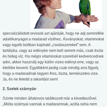
specializálódott orvosok azt ajánlják, hogy ne adj semmiféle
adalékanyagot a madarad vízéhez. Ásványokat, vitaminokat
vagy egyéb boltban kapható „csodaszereket” sem. A
tartályba, vagy az edénybe nem kell semmi más, csak tiszta
és hideg víz. Ha mégis vitaminokat szeretnél kedvencednek
adni, akkor használj egy külön vizes edényt erre, vagy az
ételébe keverd. Egyébként pedig csak mindig arra figyelj,
hogy a madaradnak legyen friss, tiszta, természetes vize.
Ja, és ne feledd a takarítást sem!
2. Szelek szárnyán
Szinte minden állatorvos találkozott már a következővel.
„Mióta szárnyai vannak a madaramnak, azóta soha nem