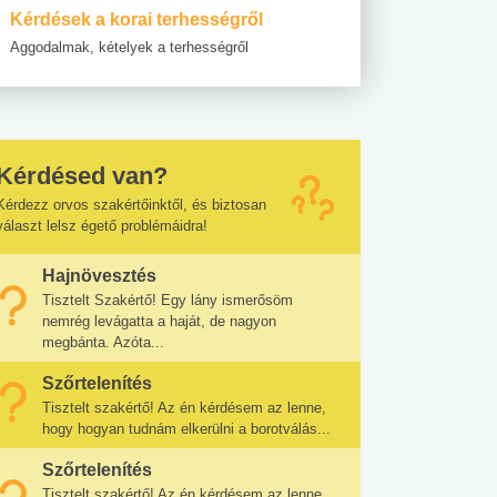
Kérdések a korai terhességről
Aggodalmak, kételyek a terhességről
Kérdésed van?
Kérdezz orvos szakértőinktől, és biztosan
választ lelsz égető problémáidra!
Hajnövesztés
Tisztelt Szakértő! Egy lány ismerősöm
nemrég levágatta a haját, de nagyon
megbánta. Azóta...
Szőrtelenítés
Tisztelt szakértő! Az én kérdésem az lenne,
hogy hogyan tudnám elkerülni a borotválás...
Szőrtelenítés
Tisztelt szakértő! Az én kérdésem az lenne,