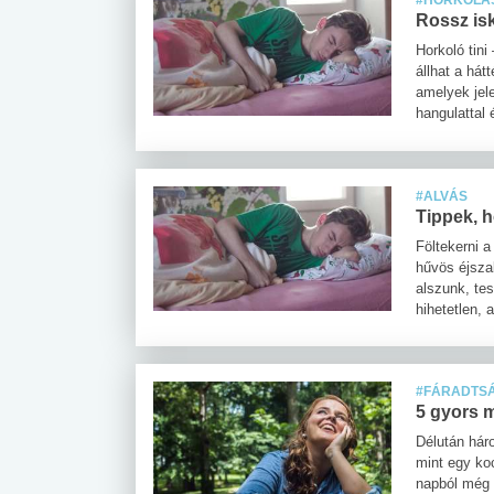
#HORKOLÁ
Rossz isk
Horkoló tin
állhat a hát
amelyek jel
hangulattal 
#ALVÁS
Tippek, h
Föltekerni a
hűvös éjsza
alszunk, te
hihetetlen,
#FÁRADTS
5 gyors m
Délután hár
mint egy koc
napból még 