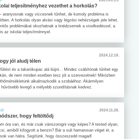
S
2025.01.15.
olai teljesítményhez vezethet a horkolás?
i – aranyosnak vagy viccesnek tűnhet, de komoly probléma is
térben. A horkolás olyan alvási vagy légzési nehézségek jele lehet,
entős problémákat okozhatnak a tinédzsernek a viselkedéssel, a
és az iskolai teljesítménnyel.
2024.12.10.
ogy jól aludj télen
 fűtést és a takarókupac alá bújni... Mindez csábítónak tűnhet egy
kán, de nem minden esetben tesz jót a szervezetnek! Miközben
sthőmérsékletünk alkalmazkodik a szobáéhoz. Akármilyen
 a hűvösebb levegő a mélyebb szundításnak kedvez.
ÁG
2024.11.26.
ódszer, hogy feltöltődj
om óra van, és már csak vánszorogni vagy képes? A tested olyan,
si, amiből kifogyott a benzin? Bár a suli hamarosan véget ér, a
sok van hátra. Segítünk, hogy összeszedd magad!