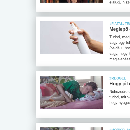
elaludj, his
#FIATAL. T
Meglepő o
Tudod, megl
vagy egy fo
(például, ho
vagy, hogy h
megjelenésé
#REGGEL
Hogy jól 
Nehezedre e
tudod, mit v
hogy nyugod