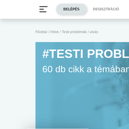
BELÉPÉS
REGISZTRÁCIÓ
Főoldal
/
Hírek
/
Testi problémák
/
alvás
#TESTI PROB
60 db cikk a témába