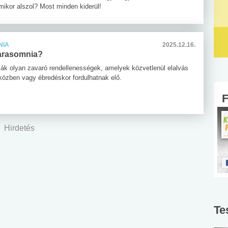
mikor alszol? Most minden kiderül!
NIA
2025.12.16.
parasomnia?
ák olyan zavaró rendellenességek, amelyek közvetlenül elalvás
 közben vagy ébredéskor fordulhatnak elő.
Hirdetés
Te