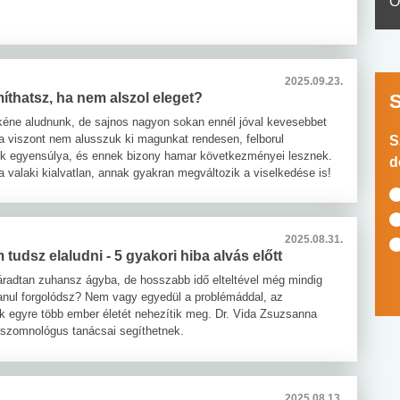
O
2025.09.23.
íthatsz, ha nem alszol eleget?
 kéne aludnunk, de sajnos nagyon sokan ennél jóval kevesebbet
a viszont nem alusszuk ki magunkat rendesen, felborul
S
k egyensúlya, és ennek bizony hamar következményei lesznek.
d
a valaki kialvatlan, annak gyakran megváltozik a viselkedése is!
2025.08.31.
 tudsz elaludni - 5 gyakori hiba alvás előtt
áradtan zuhansz ágyba, de hosszabb idő elteltével még mindig
anul forgolódsz? Nem vagy egyedül a problémáddal, az
k egyre több ember életét nehezítik meg. Dr. Vida Zsuzsanna
 szomnológus tanácsai segíthetnek.
2025.08.13.