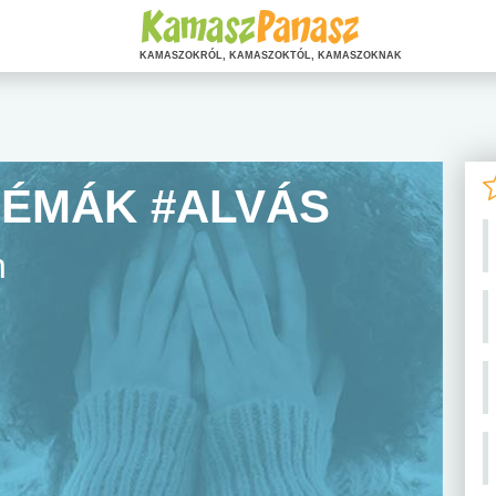
KAMASZOKRÓL, KAMASZOKTÓL, KAMASZOKNAK
LÉMÁK #ALVÁS
n