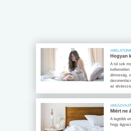
 alkohol
#Zöldövezet
#Betegségek
lent az
Mekkora az ökológiai
Elsősegély
lábnyomod?
tudásteszt
#MELATONI
Hogyan k
A túl sok m
kellemetlen 
álmosság, s
dezorientác
az alvásszak
#BEÁGYAZ
Miért ne
A legtöbb em
hogy ágyazz