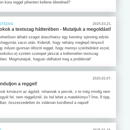
zen kora reggel pihenten kellene ébredned?
ESTSZAG
2025.03.21.
kok a testszag hátterében - Mutatjuk a megoldást!
ehetősen átható szagot áraszthatsz egy kemény spinning edzés
khagymás vacsi után. Kiderült, hogy néhány meglepő tényező
gy milyen gyorsan öltözöl reggel, hogy mennyi szénhidrátot eszel,
orkolsz-e) szintén szerepet játszat a kellemetlen testszag
ben. Megmutatjuk, hogyan oldhatod meg a problémát!
2025.02.07.
induljon a reggel!
sik kimászni az ágyból, rohannak a percek, s te még mindig nem
egyél fel, nem reggeliztél, és hol lehet a matekkönyv? Íme, 8 tipp,
tan, összeszedetten és vidáman kezdhesd a napod!