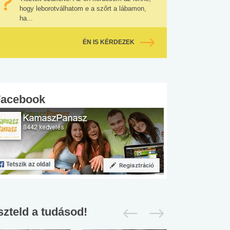
hogy leborotválhatom e a szőrt a lábamon,
ha...
ÉN IS KÉRDEZEK
Facebook
szteld a tudásod!