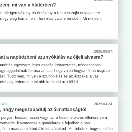
szem: mi van a háttérben?
li bőr igen vékony és érzékeny a testben zajló anyagcsere
, így elég hamar jelzi, ha nincs valami rendben. Mi mindent
2025.08.07.
t a napközbeni szunyókálás az éjjeli alvásra?
zundítás egyszerre lehet csodás kényeztetés, mindennapos
agy aggodalmak forrása amiatt, hogy vajon hogyan érinti majd az
vást. Tudd meg, milyen a szundikálás és az éjszakai alvás
 és hogy érdemes-e inkább kerülnöd az előbbit!
NSÁG
2025.04.24.
k, hogy megszabadulj az álmatlanságtól
pörgős, hosszú napon vagy túl, a késői lefekvés ellenére sem
szemedre. Kavarognak a gondolatok a fejedben a nap
l, és a másnap előtted álló kihívásokról. Mit tehetsz, hogy mielőbb