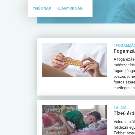
#FIÚKNAK
#LÁNYOKNAK
#FOGAMZÁ
Fogamzás
A fogamzásg
módszer köz
fogamzásgát
óvszer. A m
fontos szer
esetlegesen
#ÁLOM
Tíz+6 érd
Veled is el
felidézni e
Többet szere