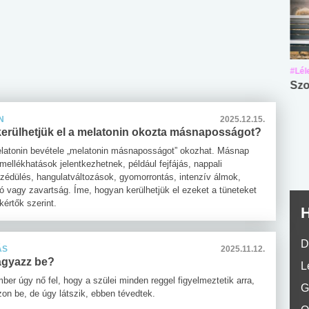
#Suli, munka
#Suli, munka
#Lél
Angol középfokú
Internet-függőség
Szo
nyelvvizsga teszt -
teszt
No.42
N
2025.12.15.
erülhetjük el a melatonin okozta másnaposságot?
elatonin bevétele „melatonin másnaposságot” okozhat. Másnap
mellékhatások jelentkezhetnek, például fejfájás, nappali
zédülés, hangulatváltozások, gyomorrontás, intenzív álmok,
ió vagy zavartság. Íme, hogyan kerülhetjük el ezeket a tüneteket
értők szerint.
H
D
ÁS
2025.11.12.
 ágyazz be?
L
ber úgy nő fel, hogy a szülei minden reggel figyelmeztetik arra,
G
on be, de úgy látszik, ebben tévedtek.