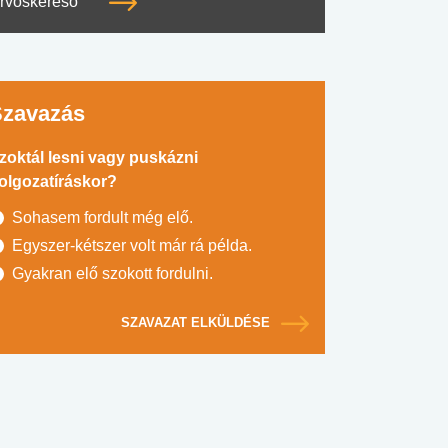
rvoskereső
Szavazás
zoktál lesni vagy puskázni
olgozatíráskor?
Sohasem fordult még elő.
Egyszer-kétszer volt már rá példa.
Gyakran elő szokott fordulni.
SZAVAZAT ELKÜLDÉSE