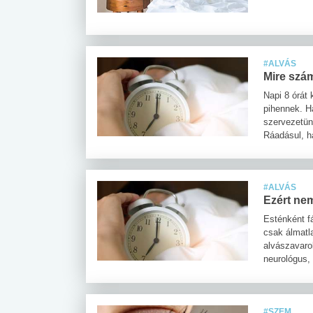
#ALVÁS
Mire szám
Napi 8 órát
pihennek. H
szervezetün
Ráadásul, h
#ALVÁS
Ezért nem
Esténként f
csak álmatl
alvászavaro
neurológus,
#SZEM