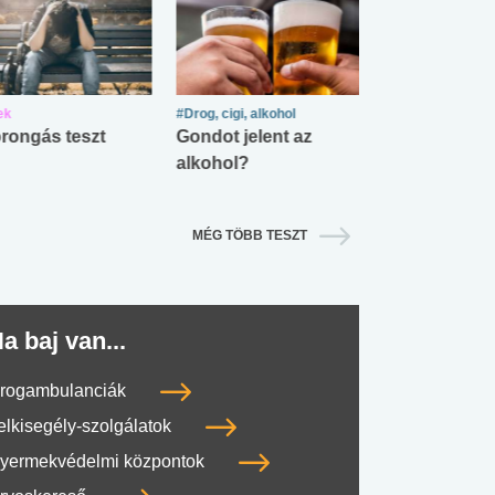
ek
#Drog, cigi, alkohol
#Zöldövezet
rongás teszt
Gondot jelent az
Mekkora az ö
alkohol?
lábnyomod?
MÉG TÖBB TESZT
a baj van...
rogambulanciák
elkisegély-szolgálatok
yermekvédelmi központok