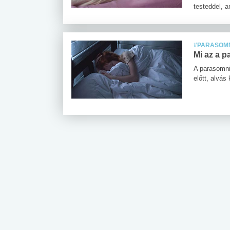
testeddel, a
#PARASOM
Mi az a 
A parasomni
előtt, alvás