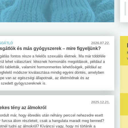
SGÁTLÓ
2026.07.22.
gátlók és más gyógyszerek – mire figyeljünk?
átlás fontos része a felelős szexuális életnek. Ma már többféle
ül lehet választani: léteznek hormonális megoldások, például a
ló tabletták, valamint hormonmentes lehetőségek, például az
egfelelő módszer kiválasztása mindig egyéni döntés, amelyben
epe van az egészségi állapotnak, az életmódnak és az
 szedett gyógyszereknek is.
2025.12.21.
ekes tény az álmokról
őfordult már, hogy ébredés után néhány perccel nehezedre esett
gy furcsa álom részleteit, csak a hangulata maradt meg benned?
tnél tudni az álmokról? Kíváncsi vagy, hogy mi történik a