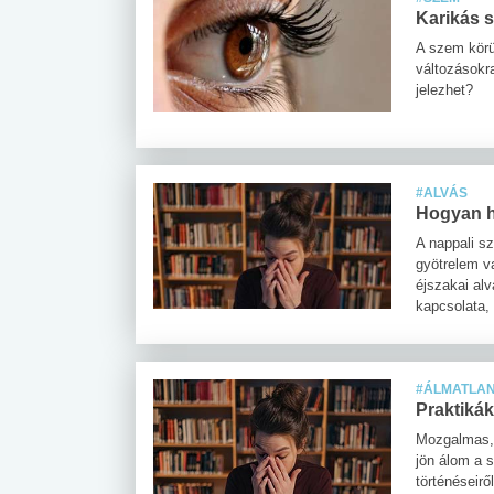
Karikás 
A szem körü
változásokra
jelezhet?
#ALVÁS
Hogyan ha
A nappali s
gyötrelem v
éjszakai al
kapcsolata,
#ÁLMATLA
Praktiká
Mozgalmas, 
jön álom a 
történéseirő