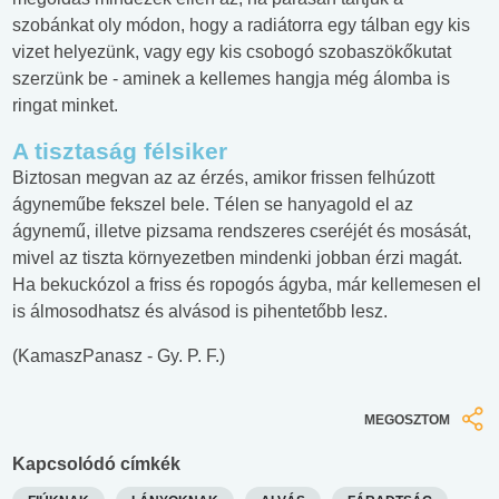
szobánkat oly módon, hogy a radiátorra egy tálban egy kis
vizet helyezünk, vagy egy kis csobogó szobaszökőkutat
szerzünk be - aminek a kellemes hangja még álomba is
ringat minket.
A tisztaság félsiker
Biztosan megvan az az érzés, amikor frissen felhúzott
ágyneműbe fekszel bele. Télen se hanyagold el az
ágynemű, illetve pizsama rendszeres cseréjét és mosását,
mivel az tiszta környezetben mindenki jobban érzi magát.
Ha bekuckózol a friss és ropogós ágyba, már kellemesen el
is álmosodhatsz és alvásod is pihentetőbb lesz.
(KamaszPanasz - Gy. P. F.)
MEGOSZTOM
Kapcsolódó címkék