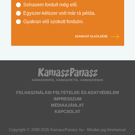
Sohasem fordult még elő.
Egyszer-kétszer volt már rá példa.
Gyakran elő szokott fordulni.
SZAVAZAT ELKÜLDÉSE
KAMASZOKRÓL, KAMASZOKTÓL, KAMASZOKNAK
FELHASZNÁLÁSI FELTÉTELEK ÉS ADATVÉDELEM
IMPRESSZUM
MÉDIAAJÁNLAT
KAPCSOLAT
Copyright © 2008-2026 KamaszPanasz.hu - Minden jog fenntartva!