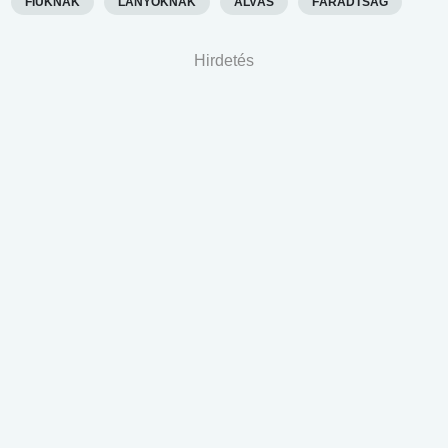
FIÚKNAK
LÁNYOKNAK
ALVÁS
FÁRADTSÁG
Hirdetés