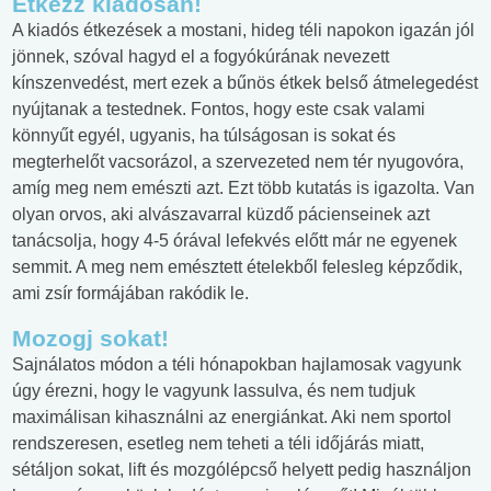
Étkezz kiadósan
!
A kiadós étkezések a mostani, hideg téli napokon igazán jól
jönnek, szóval hagyd el a fogyókúrának nevezett
kínszenvedést, mert ezek a bűnös étkek belső átmelegedést
nyújtanak a testednek. Fontos, hogy este csak valami
könnyűt egyél, ugyanis, ha túlságosan is sokat és
megterhelőt vacsorázol, a szervezeted nem tér nyugovóra,
amíg meg nem emészti azt. Ezt több kutatás is igazolta. Van
olyan orvos, aki alvászavarral küzdő pácienseinek azt
tanácsolja, hogy 4-5 órával lefekvés előtt már ne egyenek
semmit. A meg nem emésztett ételekből felesleg képződik,
ami zsír formájában rakódik le.
Mozogj sokat
!
Sajnálatos módon a téli hónapokban hajlamosak vagyunk
úgy érezni, hogy le vagyunk lassulva, és nem tudjuk
maximálisan kihasználni az energiánkat. Aki nem sportol
rendszeresen, esetleg nem teheti a téli időjárás miatt,
sétáljon sokat, lift és mozgólépcső helyett pedig használjon