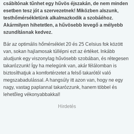
csábítónak tűnhet egy hűvös éjszakán, de nem minden
esetben tesz jót a szervezetnek! Miközben alszunk,
testhőmérsékletünk alkalmazkodik a szobáéhoz.
Akármilyen hihetetlen, a hűvösebb levegő a mélyebb
szundításnak kedvez.
Bár az optimális hőmérséklet 20 és 25 Celsius fok között
van, sokan hajlamosak túllépni ezt az értéket. Inkább
aludjunk egy viszonylag hűvösebb szobában, és rétegesen
takarózzunk! Így ha melegünk van, akár félálomban is
biztosíthatjuk a komfortérzetet a felső takarótól való
megszabadulással. A hangsúly itt azon van, hogy ne egy
nagy, vastag paplannal takarózzunk, hanem többel és
lehetőleg vékonyabbakkal!
Hirdetés