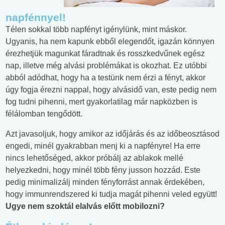
napfénnyel!
Télen sokkal több napfényt igénylünk, mint máskor.
Ugyanis, ha nem kapunk ebből elegendőt, igazán könnyen
érezhetjük magunkat fáradtnak és rosszkedvűnek egész
nap, illetve még alvási problémákat is okozhat. Ez utóbbi
abból adódhat, hogy ha a testünk nem érzi a fényt, akkor
úgy fogja érezni nappal, hogy alvásidő van, este pedig nem
fog tudni pihenni, mert gyakorlatilag már napközben is
félálomban tengődött.
Azt javasoljuk, hogy amikor az időjárás és az időbeosztásod
engedi, minél gyakrabban menj ki a napfényre! Ha erre
nincs lehetőséged, akkor próbálj az ablakok mellé
helyezkedni, hogy minél több fény jusson hozzád. Este
pedig minimalizálj minden fényforrást annak érdekében,
hogy immunrendszered ki tudja magát pihenni veled együtt!
Ugye nem szoktál elalvás előtt mobilozni?