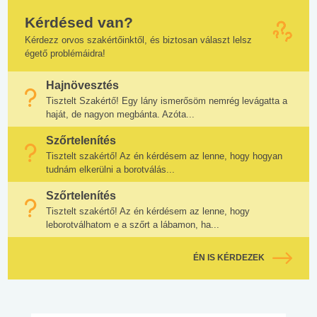
Kérdésed van?
Kérdezz orvos szakértőinktől, és biztosan választ lelsz
égető problémáidra!
Hajnövesztés
Tisztelt Szakértő! Egy lány ismerősöm nemrég levágatta a
haját, de nagyon megbánta. Azóta...
Szőrtelenítés
Tisztelt szakértő! Az én kérdésem az lenne, hogy hogyan
tudnám elkerülni a borotválás...
Szőrtelenítés
Tisztelt szakértő! Az én kérdésem az lenne, hogy
leborotválhatom e a szőrt a lábamon, ha...
ÉN IS KÉRDEZEK