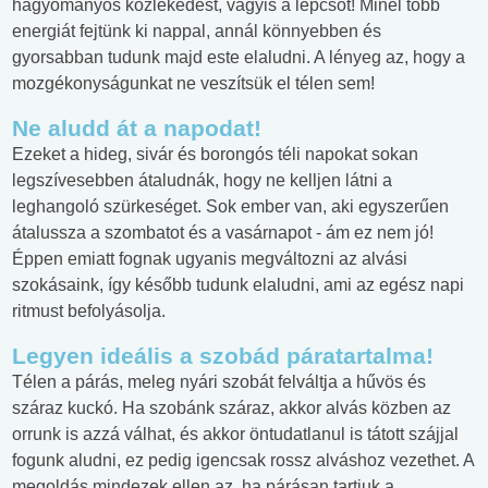
hagyományos közlekedést, vagyis a lépcsőt! Minél több
energiát fejtünk ki nappal, annál könnyebben és
gyorsabban tudunk majd este elaludni. A lényeg az, hogy a
mozgékonyságunkat ne veszítsük el télen sem!
Ne aludd át a napodat
!
Ezeket a hideg, sivár és borongós téli napokat sokan
legszívesebben átaludnák, hogy ne kelljen látni a
leghangoló szürkeséget. Sok ember van, aki egyszerűen
átalussza a szombatot és a vasárnapot - ám ez nem jó!
Éppen emiatt fognak ugyanis megváltozni az alvási
szokásaink, így később tudunk elaludni, ami az egész napi
ritmust befolyásolja.
Legyen ideális a szobád páratartalma!
Télen a párás, meleg nyári szobát felváltja a hűvös és
száraz kuckó. Ha szobánk száraz, akkor alvás közben az
orrunk is azzá válhat, és akkor öntudatlanul is tátott szájjal
fogunk aludni, ez pedig igencsak rossz alváshoz vezethet. A
megoldás mindezek ellen az, ha párásan tartjuk a