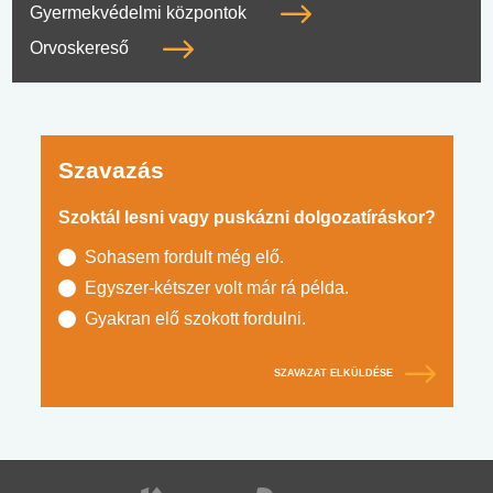
Gyermekvédelmi központok
Orvoskereső
Szavazás
Szoktál lesni vagy puskázni dolgozatíráskor?
Sohasem fordult még elő.
Egyszer-kétszer volt már rá példa.
Gyakran elő szokott fordulni.
SZAVAZAT ELKÜLDÉSE