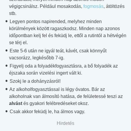
végigcsinálsz. Például mosakodás,
fogmosás
, átöltözés
stb.
Legyen pontos napirended, melyhez minden
körülmények között ragaszkodsz. Minden nap azonos
időpontban kelj fel és feküdj le, ettől a rutintól a hétvégén
se térj el.
Este 5-6 után ne igyál teát, kávét, csak könnyűt
vacsorázz, legkésőbb 7-ig.
Figyelj oda a folyadékfogyasztásra, a bő folyadék az
éjszaka során vizelési ingert vált ki.
Szokj le a dohányzásról!
Az alkoholfogyasztással is légy óvatos. Bár az
alkoholnak van álmosító hatása, de felületessé teszi az
alvást
és gyakori felébredéseket okoz.
Csak akkor feküdj le, ha álmos vagy.
Hirdetés