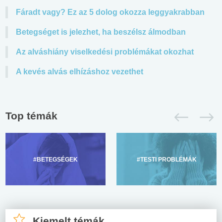
Fáradt vagy? Ez az 5 dolog okozza leggyakrabban
Betegséget is jelezhet, ha beszélsz álmodban
Az alváshiány viselkedési problémákat okozhat
A kevés alvás elhízáshoz vezethet
Top témák
#BETEGSÉGEK
#TESTI PROBLÉMÁK
Kiemelt témák