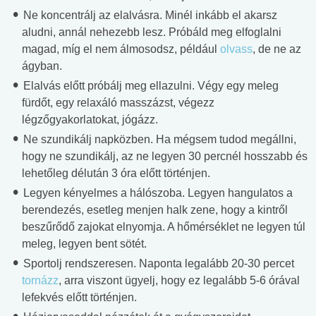
Ne koncentrálj az elalvásra. Minél inkább el akarsz
aludni, annál nehezebb lesz. Próbáld meg elfoglalni
magad, míg el nem álmosodsz, például
olvass
, de ne az
ágyban.
Elalvás előtt próbálj meg ellazulni. Végy egy meleg
fürdőt, egy relaxáló masszázst, végezz
légzőgyakorlatokat, jógázz.
Ne szundikálj napközben. Ha mégsem tudod megállni,
hogy ne szundikálj, az ne legyen 30 percnél hosszabb és
lehetőleg délután 3 óra előtt történjen.
Legyen kényelmes a hálószoba. Legyen hangulatos a
berendezés, esetleg menjen halk zene, hogy a kintről
beszűrődő zajokat elnyomja. A hőmérséklet ne legyen túl
meleg, legyen bent sötét.
Sportolj rendszeresen. Naponta legalább 20-30 percet
tornázz
, arra viszont ügyelj, hogy ez legalább 5-6 órával
lefekvés előtt történjen.