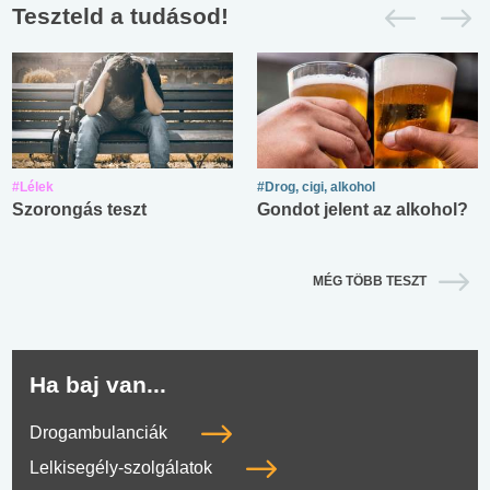
Teszteld a tudásod!
#Lélek
#Drog, cigi, alkohol
Szorongás teszt
Gondot jelent az alkohol?
MÉG TÖBB TESZT
Ha baj van...
Drogambulanciák
Lelkisegély-szolgálatok