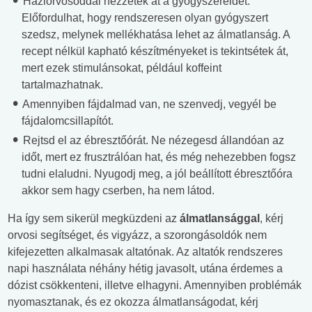
Háziorvosoddal nézzétek át a gyógyszereidet.
Előfordulhat, hogy rendszeresen olyan gyógyszert
szedsz, melynek mellékhatása lehet az álmatlanság. A
recept nélkül kapható készítményeket is tekintsétek át,
mert ezek stimulánsokat, például koffeint
tartalmazhatnak.
Amennyiben fájdalmad van, ne szenvedj, vegyél be
fájdalomcsillapítót.
Rejtsd el az ébresztőórát. Ne nézegesd állandóan az
időt, mert ez frusztrálóan hat, és még nehezebben fogsz
tudni elaludni. Nyugodj meg, a jól beállított ébresztőóra
akkor sem hagy cserben, ha nem látod.
Ha így sem sikerül megküzdeni az
álmatlansággal
, kérj
orvosi segítséget, és vigyázz, a szorongásoldók nem
kifejezetten alkalmasak altatónak. Az altatók rendszeres
napi használata néhány hétig javasolt, utána érdemes a
dózist csökkenteni, illetve elhagyni. Amennyiben problémák
nyomasztanak, és ez okozza álmatlanságodat, kérj