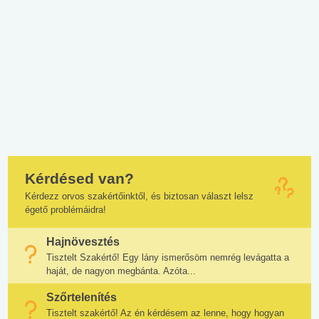
Kérdésed van?
Kérdezz orvos szakértőinktől, és biztosan választ lelsz
égető problémáidra!
Hajnövesztés
Tisztelt Szakértő! Egy lány ismerősöm nemrég levágatta a
haját, de nagyon megbánta. Azóta...
Szőrtelenítés
Tisztelt szakértő! Az én kérdésem az lenne, hogy hogyan