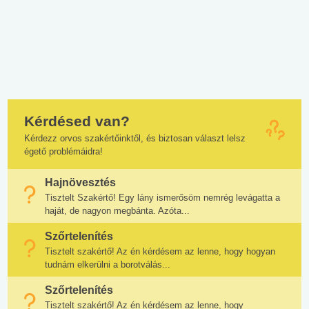
Kérdésed van?
Kérdezz orvos szakértőinktől, és biztosan választ lelsz
égető problémáidra!
Hajnövesztés
Tisztelt Szakértő! Egy lány ismerősöm nemrég levágatta a
haját, de nagyon megbánta. Azóta...
Szőrtelenítés
Tisztelt szakértő! Az én kérdésem az lenne, hogy hogyan
tudnám elkerülni a borotválás...
Szőrtelenítés
Tisztelt szakértő! Az én kérdésem az lenne, hogy