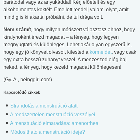
barátodal vagy az anyukáddal! Kérj előételt és egy
alkoholmentes koktélt. Emellett rendelj valami olyat, amit
mindig is ki akartál próbálni, de túl drága volt.
Nem számít,
hogy milyen módszert választasz ahhoz, hogy
királynőként érezd magadat – a lényeg, hogy legyen
megnyugtató és különleges. Lehet akár olyan egyszerű is,
hogy egy jó könyvet olvasol, kifested a
körmeidet
, vagy csak
egy extra hosszú zuhanyt veszel. A menzeszed elég baj
neked, a lényeg, hogy kezeld magadat különlegesen!
(Gy. A., beinggirl.com)
Kapcsolódó cikkek
Strandolás a menstruáció alatt
A rendszertelen menstruáció veszélyei
A menstruáció elmaradása: amenorrhea
Módosítható a menstruáció ideje?