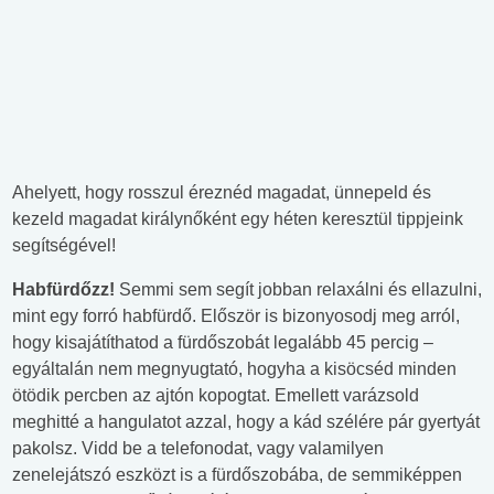
Ahelyett, hogy rosszul éreznéd magadat, ünnepeld és
kezeld magadat királynőként egy héten keresztül tippjeink
segítségével!
Habfürdőzz!
Semmi sem segít jobban relaxálni és ellazulni,
mint egy forró habfürdő. Először is bizonyosodj meg arról,
hogy kisajátíthatod a fürdőszobát legalább 45 percig –
egyáltalán nem megnyugtató, hogyha a kisöcséd minden
ötödik percben az ajtón kopogtat. Emellett varázsold
meghitté a hangulatot azzal, hogy a kád szélére pár gyertyát
pakolsz. Vidd be a telefonodat, vagy valamilyen
zenelejátszó eszközt is a fürdőszobába, de semmiképpen