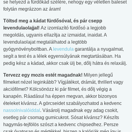
se helyezd a fürdőkád szélére, nehogy egy véletlen baleset
folytán megrázzon az áram!
Töltsd meg a kádat fürdősóval, és pár csepp
levendulaolajjal!
Az izomlazító fürdősó a legjobb
megoldás, ugyanis ellazítja az izmaidat, inaidat. A
levendulaolajat megtalálhatod a legtöbb
gyógynövényboltban. A
levendula
garantálja a nyugalmat,
segít a test és a lélek egyensúlyának megtartásában. Ha
pedig kész a kádad, akkor csak ülj be, dőlj hátra és relaxálj.
Tervezz egy mozis estét magadnak!
Milyen jellegű
filmeket nézel leginkább? Vígjátékot, drámát, thrillert vagy
akciófilmet? Kölcsönözz ki pár filmet, és dőlj végig a
kanapén. Ráadásul ha éppen megvan, akkor bizonyos
ételeket kívánsz. A görcseidet szabályozhatod a kedvenc
nassolnivalóiddal
. Vásárolj magadnak egy adag csokit,
esetleg pár csomag gumicukrot. Sósat kívánsz? Készíts
hagymás-tejfölös szószt a kedvenc chipsedhez. Persze
csak óvatosan és mértékkel, hiszen a kalóriák még így is