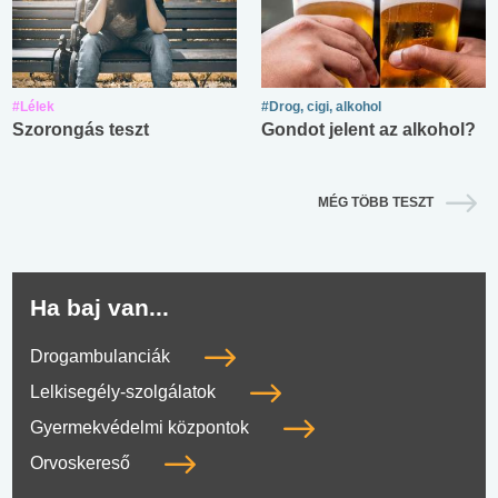
#Lélek
#Drog, cigi, alkohol
Szorongás teszt
Gondot jelent az alkohol?
MÉG TÖBB TESZT
Ha baj van...
Drogambulanciák
Lelkisegély-szolgálatok
Gyermekvédelmi központok
Orvoskereső