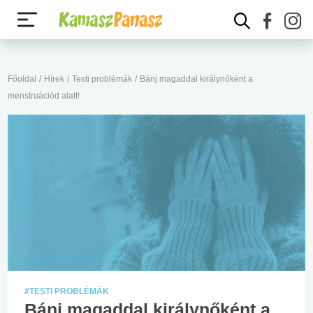
Főoldal
/
Hírek
/
Testi problémák
/
Bánj magaddal királynőként a
menstruációd alatt!
#TESTI PROBLÉMÁK
Bánj magaddal királynőként a