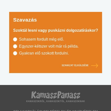
Szavazás
Szoktál lesni vagy puskázni dolgozatíráskor?
Sohasem fordult még elő.
Egyszer-kétszer volt már rá példa.
Gyakran elő szokott fordulni.
SZAVAZAT ELKÜLDÉSE
KAMASZOKRÓL, KAMASZOKTÓL, KAMASZOKNAK