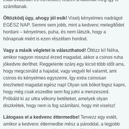
számítanak.
Öltözködj úgy, ahogy jól esik!
Viselj kényelmes nadrágot
EGÉSZ NAP. Semmi sem jobb, mint a kedvenc melegítődet
hordani – kényelmes, puha, és nem látszik, hogy a
hónapnak miért is ezen részében hordod.
Vagy a másik végletet is választhatod!
Öltözz ki! Néha,
amikor nagyon rosszul érzed magadat, akkor a csinos ruha
jókedvre deríthet. Reggelente szánj egy kicsit több időt arra,
hogy megcsináld a hajadat, vagy vegyél fel valamit, ami
csinos és kényelmes egyszerre. Így extra csinosan
érezheted magadat egész nap! Olyan sok bókot fogsz kapni,
hogy még csak eszedbe sem fog jutni a menzeszed.
Próbáld ki az ultra vékony betéteket, amelyek olyan
diszkrétek, hogy nem is fog számítani, hogy mit viselsz!
Látogass el a kedvenc éttermedbe!
Tervezz egy estét,
amikor a kedvenc éttermedbe mész a pároddal, a legjobb